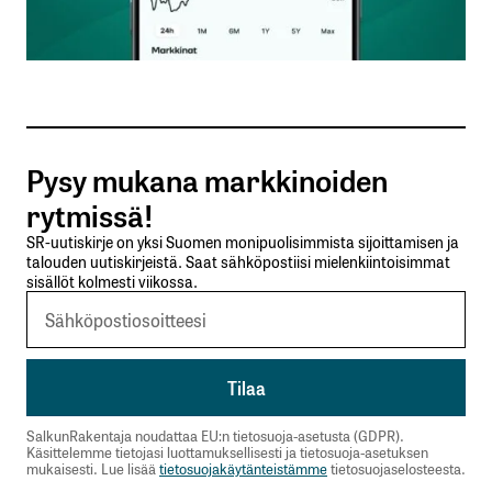
Sähköpostiosoitteesi
*
Tilaa SalkunRakentajan uutiskirje
Pysy mukana markkinoiden
Lähetä kommentti
rytmissä!
SR-uutiskirje on yksi Suomen monipuolisimmista sijoittamisen ja
talouden uutiskirjeistä. Saat sähköpostiisi mielenkiintoisimmat
sisällöt kolmesti viikossa.
SalkunRakentaja noudattaa EU:n tietosuoja-asetusta (GDPR).
Käsittelemme tietojasi luottamuksellisesti ja tietosuoja-asetuksen
mukaisesti. Lue lisää
tietosuojakäytänteistämme
tietosuojaselosteesta.