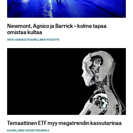
Newmont, Agnico ja Barrick – kolme tapaa
omistaa kultaa
ARVO-OSAKKEET
KAUPALLINEN YHTEISTYÖ
Temaattinen ETF myy megatrendin kasvutarinaa
KAUPALLINEN YHTEISTYÖ
KVARN X