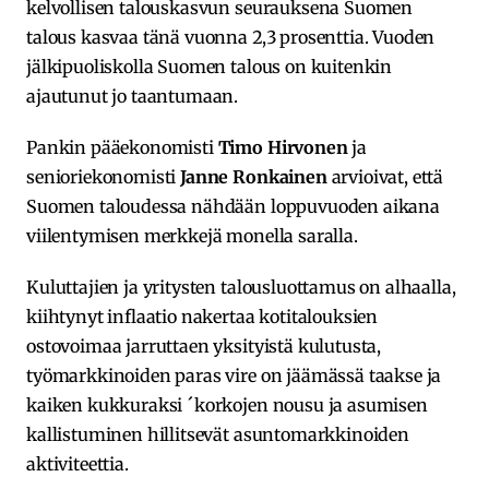
kelvollisen talouskasvun seurauksena Suomen
talous kasvaa tänä vuonna 2,3 prosenttia. Vuoden
jälkipuoliskolla Suomen talous on kuitenkin
ajautunut jo taantumaan.
Pankin pääekonomisti
Timo Hirvonen
ja
senioriekonomisti
Janne Ronkainen
arvioivat, että
Suomen taloudessa nähdään loppuvuoden aikana
viilentymisen merkkejä monella saralla.
Kuluttajien ja yritysten talousluottamus on alhaalla,
kiihtynyt inflaatio nakertaa kotitalouksien
ostovoimaa jarruttaen yksityistä kulutusta,
työmarkkinoiden paras vire on jäämässä taakse ja
kaiken kukkuraksi ´korkojen nousu ja asumisen
kallistuminen hillitsevät asuntomarkkinoiden
aktiviteettia.