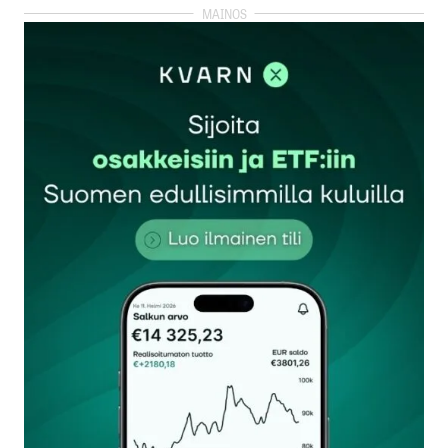
kirjautua
sisään
rekisteröityä
Sähköpostiosoitettasi ei julkaista.
Pakolliset
kentät on merkitty
*
Kommentti
*
Nimesi tai nimimerkkisi
*