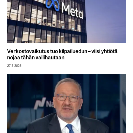
Verkostovaikutus tuo kilpailuedun – viisi yhtiötä
nojaa tähän vallihautaan
27.7.2026