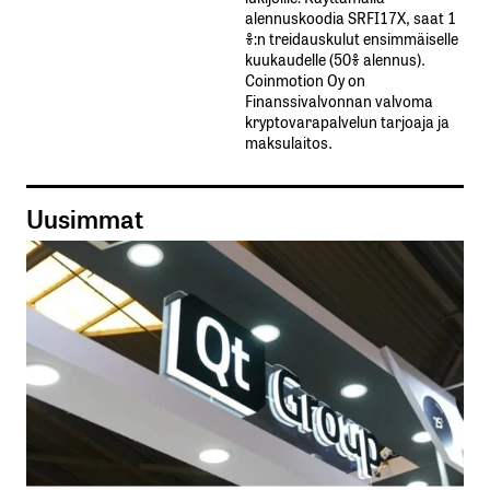
alennuskoodia​ ​SRFI17X,​ ​saat​ ​1
%:n treidauskulut​ ​ensimmäiselle​ ​
kuukaudelle​ ​(50%​ ​alennus).
Coinmotion Oy on
Finanssivalvonnan valvoma
kryptovarapalvelun tarjoaja ja
maksulaitos.
Uusimmat