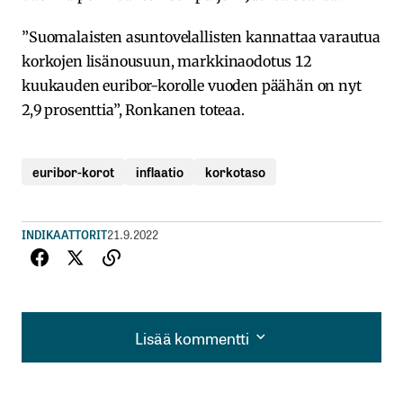
”Suomalaisten asuntovelallisten kannattaa varautua
korkojen lisänousuun, markkinaodotus 12
kuukauden euribor-korolle vuoden päähän on nyt
2,9 prosenttia”, Ronkanen toteaa.
euribor-korot
inflaatio
korkotaso
INDIKAATTORIT
21.9.2022
Lisää kommentti
Lisää kommentti