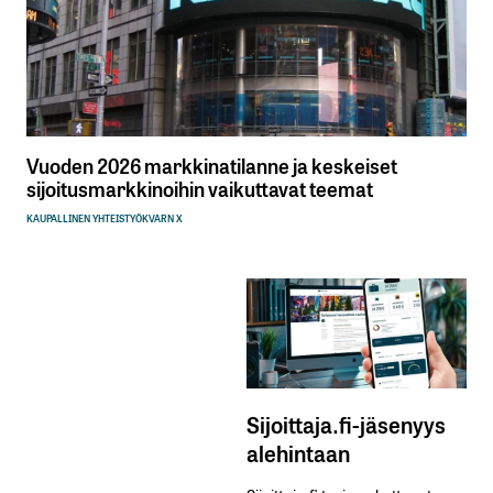
Vuoden 2026 markkinatilanne ja keskeiset
sijoitusmarkkinoihin vaikuttavat teemat
KAUPALLINEN YHTEISTYÖ
KVARN X
Sijoittaja.fi-jäsenyys
alehintaan