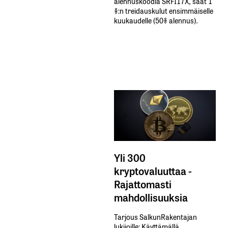
alennuskoodia​ ​SRFI17X,​ ​saat​ ​1
%:n treidauskulut​ ​ensimmäiselle​ ​
kuukaudelle​ ​(50%​ ​alennus).
Yli 300
kryptovaluuttaa -
Rajattomasti
mahdollisuuksia
Tarjous SalkunRakentajan
lukijoille: Käyttämällä​ ​