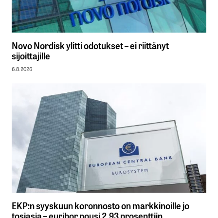
Novo Nordisk ylitti odotukset – ei riittänyt
sijoittajille
6.8.2026
EKP:n syyskuun koronnosto on markkinoille jo
tosiasia – euribor nousi 2,93 prosenttiin