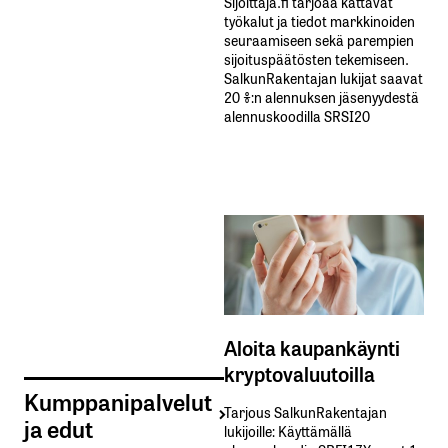
Sijoittaja.fi tarjoaa kattavat
työkalut ja tiedot markkinoiden
seuraamiseen sekä parempien
sijoituspäätösten tekemiseen.
SalkunRakentajan lukijat saavat
20 %:n alennuksen jäsenyydestä
alennuskoodilla SRSI20
Aloita kaupankäynti
kryptovaluutoilla
Kumppanipalvelut
Tarjous SalkunRakentajan
ja edut
lukijoille: Käyttämällä​ ​