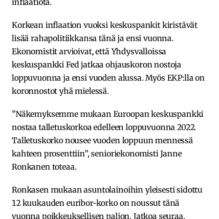
inflaatiota.
Korkean inflaation vuoksi keskuspankit kiristävät
lisää rahapolitiikkansa tänä ja ensi vuonna.
Ekonomistit arvioivat, että Yhdysvalloissa
keskuspankki Fed jatkaa ohjauskoron nostoja
loppuvuonna ja ensi vuoden alussa. Myös EKP:lla on
koronnostot yhä mielessä.
”Näkemyksemme mukaan Euroopan keskuspankki
nostaa talletuskorkoa edelleen loppuvuonna 2022.
Talletuskorko nousee vuoden loppuun mennessä
kahteen prosenttiin”, senioriekonomisti Janne
Ronkanen toteaa.
Ronkasen mukaan asuntolainoihin yleisesti sidottu
12 kuukauden euribor-korko on noussut tänä
vuonna poikkeuksellisen paljon. Jatkoa seuraa.