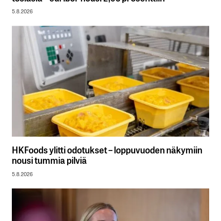
5.8.2026
HKFoods ylitti odotukset – loppuvuoden näkymiin
nousi tummia pilviä
5.8.2026