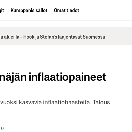
it
Kumppanisisällöt
Omat tiedot
la alueilla – Hook ja Stefan’s laajentavat Suomessa
näjän inflaatiopaineet
uoksi kasvavia inflaatiohaasteita. Talous
0