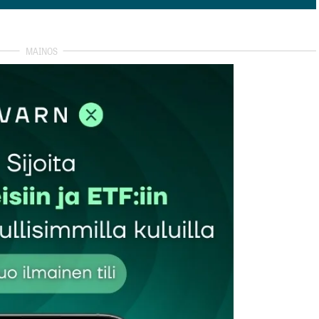
isää kommentti
autua sisään
rekisteröityä
et kentät on merkitty
*
Sähköpostiosoitteesi
*