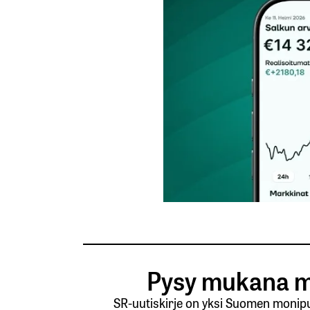
Tilaa SalkunRakentajan uutiskirje
Lähetä kommentti
Pysy mukana m
SR-uutiskirje on yksi Suomen monipuo