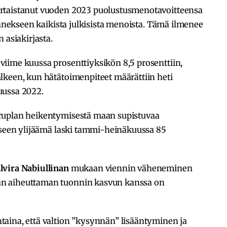
rtaistanut vuoden 2023 puolustusmenotavoitteensa
annekseen kaikista julkisista menoista. Tämä ilmenee
 asiakirjasta.
iime kuussa prosenttiyksikön 8,5 prosenttiin,
lkeen, kun hätätoimenpiteet määrättiin heti
uussa 2022.
ruplan heikentymisestä maan supistuvaa
taseen ylijäämä laski tammi-heinäkuussa 85
lvira Nabiullinan
mukaan viennin väheneminen
n aiheuttaman tuonnin kasvun kanssa on
aina, että valtion ”kysynnän” lisääntyminen ja