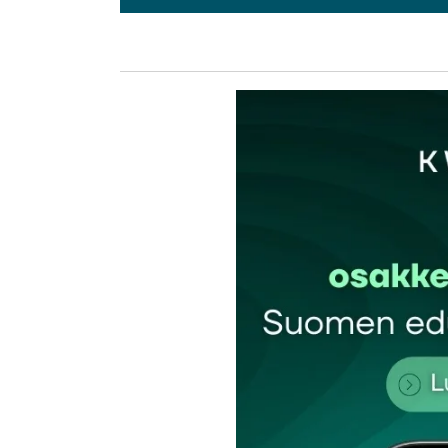
L
kirj
Sähköpostiosoitettasi ei julkaista.
Pakollis
Kommentti
*
Nimesi tai nimimerkkisi
*