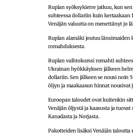
Ruplan syöksykierre jatkuu, kun sen
suhteessa dollariin kuin kertaakaan 1
Venäjän valuutta on menettänyt jo l
Ruplan alamäki joutuu länsimaiden ki
romahduksesta.
Ruplan vaihtokurssi romahti suhteess
Ukrainan hyökkäyksen jälkeen helmi
dollariin. Sen jälkeen se nousi noin 
öljyn ja maakaasun hinnat nousivat ja
Euroopan taloudet ovat kuitenkin sit
Venäjän öljystä ja kaasusta ja tuova
Kanadasta ja Norjasta.
Pakotteiden lisäksi Venäjän taloutt