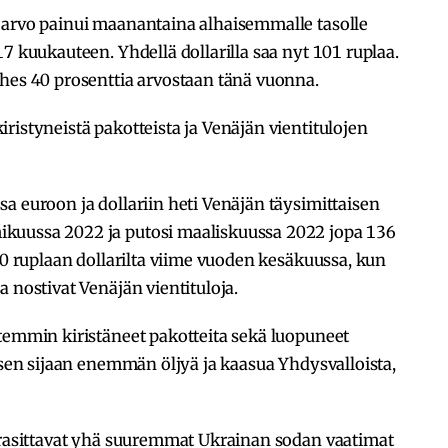
 arvo painui maanantaina alhaisemmalle tasolle
7 kuukauteen. Yhdellä dollarilla saa nyt 101 ruplaa.
ähes 40 prosenttia arvostaan tänä vuonna.
ristyneistä pakotteista ja Venäjän vientitulojen
a euroon ja dollariin heti Venäjän täysimittaisen
kuussa 2022 ja putosi maaliskuussa 2022 jopa 136
50 ruplaan dollarilta viime vuoden kesäkuussa, kun
 nostivat Venäjän vientituloja.
temmin kiristäneet pakotteita sekä luopuneet
t sen sijaan enemmän öljyä ja kaasua Yhdysvalloista,
a rasittavat yhä suuremmat Ukrainan sodan vaatimat