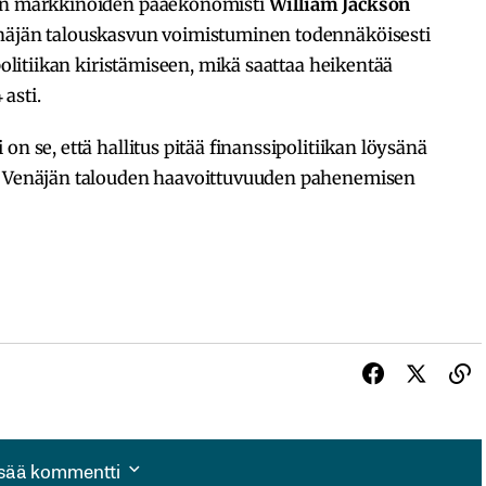
en markkinoiden pääekonomisti
William Jackson
enäjän talouskasvun voimistuminen todennäköisesti
apolitiikan kiristämiseen, mikä saattaa heikentää
asti.
on se, että hallitus pitää finanssipolitiikan löysänä
si Venäjän talouden haavoittuvuuden pahenemisen
isää kommentti