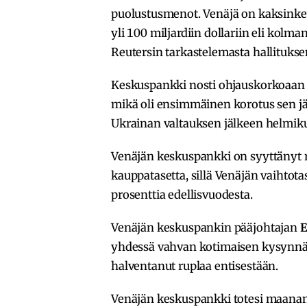
puolustusmenot. Venäjä on kaksinke
yli 100 miljardiin dollariin eli kolm
Reutersin tarkastelemasta hallituksen
Keskuspankki nosti ohjauskorkoaan v
mikä oli ensimmäinen korotus sen jä
Ukrainan valtauksen jälkeen helmik
Venäjän keskuspankki on syyttänyt 
kauppatasetta, sillä Venäjän vaihto
prosenttia edellisvuodesta.
Venäjän keskuspankin pääjohtajan
E
yhdessä vahvan kotimaisen kysynnä
halventanut ruplaa entisestään.
Venäjän keskuspankki totesi maanant