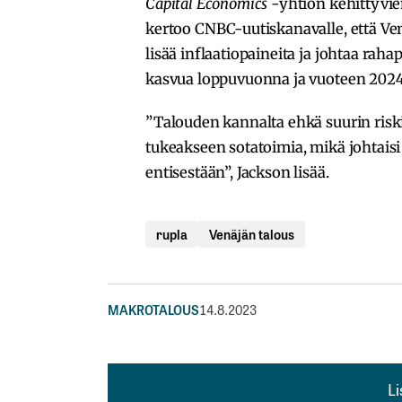
Capital Economics
-yhtiön kehittyvi
kertoo CNBC-uutiskanavalle, että V
lisää inflaatiopaineita ja johtaa rah
kasvua loppuvuonna ja vuoteen 2024 
”Talouden kannalta ehkä suurin riski 
tukeakseen sotatoimia, mikä johtai
entisestään”, Jackson lisää.
rupla
Venäjän talous
MAKROTALOUS
14.8.2023
L