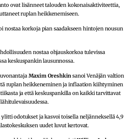
to ovat lisänneet talouden kokonaisaktiviteettia,
ikuttaneet ruplan heikkenemiseen.
oi nostaa korkoja pian saadakseen hintojen nousun
dollisuuden nostaa ohjauskorkoa tulevissa
tussa keskuspankin lausunnossa.
euvonantaja
Maxim Oreshkin
sanoi Venäjän valtion
että ruplan heikkeneminen ja inflaation kiihtyminen
iikasta ja että keskuspankilla on kaikki tarvittavat
 lähitulevaisuudessa.
itti odotukset ja kasvoi toisella neljänneksellä 4,9
tilastokeskuksen uudet luvut kertovat.