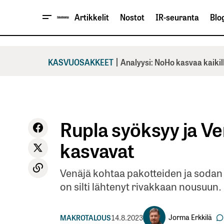
Artikkelit
Nostot
IR-seuranta
Blog
|
KASVUOSAKKEET
Analyysi: NoHo kasvaa kaikil
Rupla syöksyy ja Ve
kasvavat
Venäjä kohtaa pakotteiden ja sodan v
on silti lähtenyt rivakkaan nousuun.
Jorma Erkkilä
MAKROTALOUS
14.8.2023