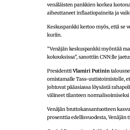
venäläisten pankkien korkea luotonan
aiheuttaneet inflaatiopaineita ja va
Keskuspankki kertoo myös, että se v
kuriin.
”Venäjän keskuspankki myöntää mah
kokouksissa”, sanottiin CNN:lle jae
Presidentti
Vlamiri Putinin
talousn
omistamalle Tass-uutistoimistolle, 
johtuvat pääasiassa löysästä rahapolit
välineet tilanteen normalisoimiseksi
Venäjän bruttokansantuotteen kasvu yl
prosenttia edellisvuodesta, Venäjän 