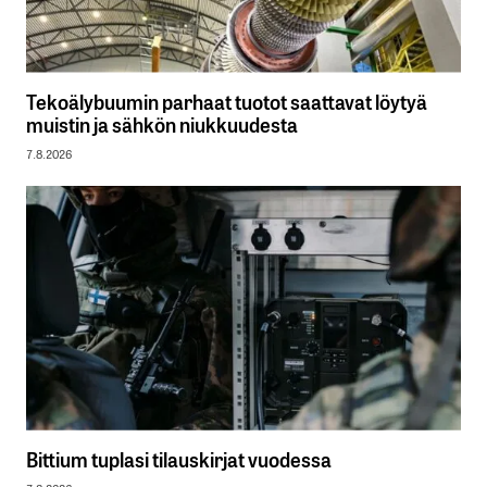
Tekoälybuumin parhaat tuotot saattavat löytyä
muistin ja sähkön niukkuudesta
7.8.2026
Bittium tuplasi tilauskirjat vuodessa