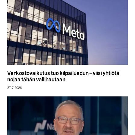
Verkostovaikutus tuo kilpailuedun – viisi yhtiötä
nojaa tähän vallihautaan
27.7.2026