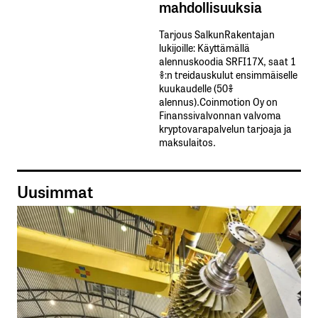
mahdollisuuksia
Tarjous SalkunRakentajan
lukijoille: Käyttämällä​ ​
alennuskoodia​ ​SRFI17X,​ ​saat​ ​1
%:n treidauskulut​ ​ensimmäiselle​ ​
kuukaudelle​ ​(50%​ ​
alennus).Coinmotion Oy on
Finanssivalvonnan valvoma
kryptovarapalvelun tarjoaja ja
maksulaitos.
Uusimmat