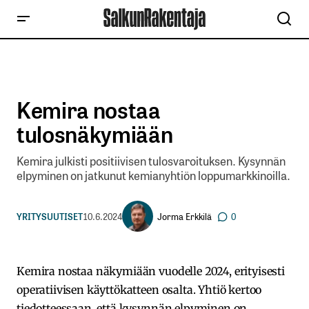
Kemira nostaa
tulosnäkymiään
Kemira julkisti positiivisen tulosvaroituksen. Kysynnän
elpyminen on jatkunut kemianyhtiön loppumarkkinoilla.
Jorma Erkkilä
YRITYSUUTISET
10.6.2024
0
Kemira nostaa näkymiään vuodelle 2024, erityisesti
operatiivisen käyttökatteen osalta. Yhtiö kertoo
tiedotteessaan, että kysynnän elpyminen on