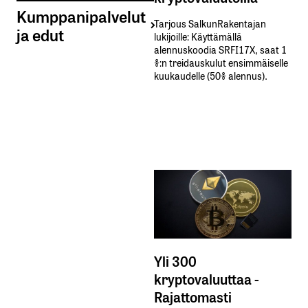
Kumppanipalvelut
Tarjous SalkunRakentajan
ja edut
lukijoille: Käyttämällä​ ​
alennuskoodia​ ​SRFI17X,​ ​saat​ ​1
%:n treidauskulut​ ​ensimmäiselle​ ​
kuukaudelle​ ​(50%​ ​alennus).
Yli 300
kryptovaluuttaa -
Rajattomasti