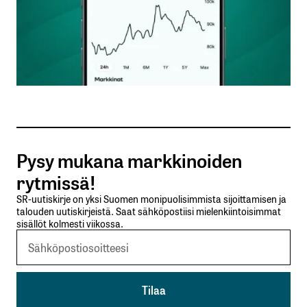
Nimesi tai nimimerkkisi
*
Sähköpostiosoitteesi
*
Tilaa SalkunRakentajan uutiskirje
Pysy mukana markkinoiden
Lähetä kommentti
rytmissä!
SR-uutiskirje on yksi Suomen monipuolisimmista sijoittamisen ja
talouden uutiskirjeistä. Saat sähköpostiisi mielenkiintoisimmat
sisällöt kolmesti viikossa.