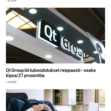
7.8.2026
Qt Group löi tulosodotukset reippaasti – osake
kipusi 27 prosenttia
7.8.2026