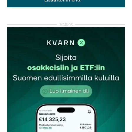
Lisää kommentti
kirjautua
sisään
rekisteröityä
Sähköpostiosoitettasi ei julkaista.
Pakolliset
kentät on merkitty
*
Kommentti
*