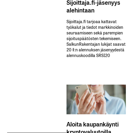
Sijoittaja.fi-jäsenyys
alehintaan
Sijoittaja.fi tarjoaa kattavat
työkalut ja tiedot markkinoiden
seuraamiseen sekä parempien
sijoituspäätösten tekemiseen.
SalkunRakentajan lukijat saavat
20 %:n alennuksen jäsenyydestä
alennuskoodilla SRSI20
Aloita kaupankäynti
kryptovaluutoilla