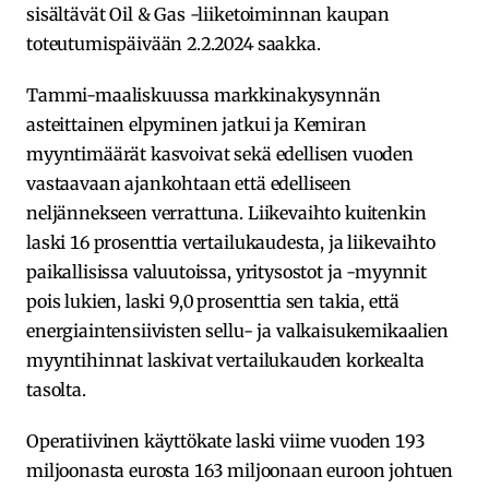
sisältävät Oil & Gas -liiketoiminnan kaupan
toteutumispäivään 2.2.2024 saakka.
Tammi-maaliskuussa markkinakysynnän
asteittainen elpyminen jatkui ja Kemiran
myyntimäärät kasvoivat sekä edellisen vuoden
vastaavaan ajankohtaan että edelliseen
neljännekseen verrattuna. Liikevaihto kuitenkin
laski 16 prosenttia vertailukaudesta, ja liikevaihto
paikallisissa valuutoissa, yritysostot ja -myynnit
pois lukien, laski 9,0 prosenttia sen takia, että
energiaintensiivisten sellu- ja valkaisukemikaalien
myyntihinnat laskivat vertailukauden korkealta
tasolta.
Operatiivinen käyttökate laski viime vuoden 193
miljoonasta eurosta 163 miljoonaan euroon johtuen