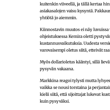
kuitenkin viiveellä, ja tällä kertaa h
asiakasalojen vaisu kysyntä. Pakkau
yhtiötä jo aiemmin.
Kiinnostavin muutos ei näy luvuissa 
ohjeistuksessa Kemira oletti pystyv
kustannusvaikutuksia. Uudesta versiost
varovaisempi oletus siitä, etteivät raa
Myös dollarioletus kääntyi, sillä lie
pysyvän vakaana.
Markkina reagoi tylysti mutta lyhyest
vaikka se nousi torstaina ja perjant
kielii siitä, että sijoittajat lukeva
kuin pysyväksi.