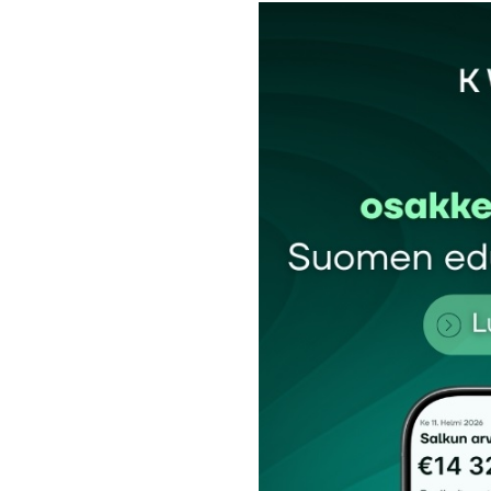
Sähköpostiosoitettasi ei julkaista.
Pakollis
Kommentti
*
Nimesi tai nimimerkkisi
*
Tilaa SalkunRakentajan uutiskirje
Lähetä kommentti