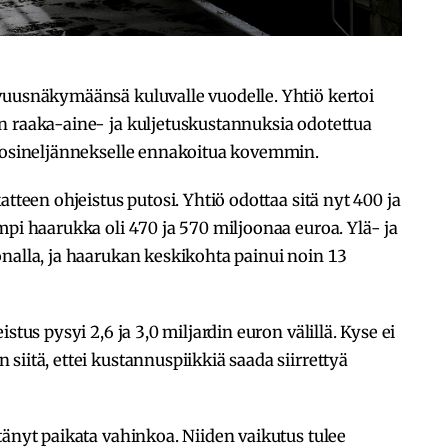
vuusnäkymäänsä kuluvalle vuodelle. Yhtiö kertoi
n raaka-aine- ja kuljetuskustannuksia odotettua
vuosineljännekselle ennakoitua kovemmin.
atteen ohjeistus putosi. Yhtiö odottaa sitä nyt 400 ja
mpi haarukka oli 470 ja 570 miljoonaa euroa. Ylä- ja
nalla, ja haarukan keskikohta painui noin 13
stus pysyi 2,6 ja 3,0 miljardin euron välillä. Kyse ei
siitä, ettei kustannuspiikkiä saada siirrettyä
tänyt paikata vahinkoa. Niiden vaikutus tulee