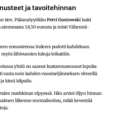
nnusteet ja tavoitehinnan
an tien. Pääanalyytikko
Petri Gostowski
laski
 aiemmasta 18,50 eurosta ja toisti Vähennä-
teen ennusteensa Inderes pudotti kahdeksan
 myös lähivuosien lukuja leikattiin.
storiassa yhtiö on saanut kustannusnousut lopulta
esti vasta noin kahden vuosineljänneksen viiveellä.
a kireä kilpailu.
ulee markkinan elpyessä. Hän arvioi öljyn hinnan
almen liikenne normalisoituu, mikä keventää
toja.