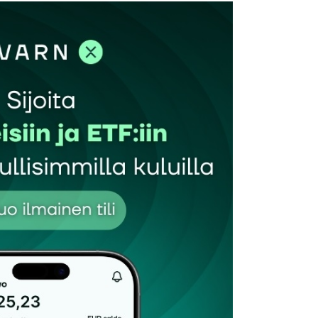
et kentät on merkitty
*
Sähköpostiosoitteesi
*