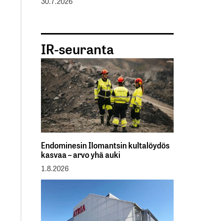
30.7.2026
IR-seuranta
Endominesin Ilomantsin kultalöydös
kasvaa – arvo yhä auki
1.8.2026