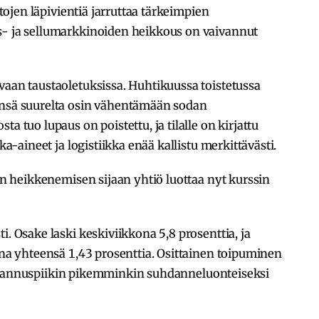
intojen läpivientiä jarruttaa tärkeimpien
s- ja sellumarkkinoiden heikkous on vaivannut
vaan taustaoletuksissa. Huhtikuussa toistetussa
änsä suurelta osin vähentämään sodan
a tuo lupaus on poistettu, ja tilalle on kirjattu
ka-aineet ja logistiikka enää kallistu merkittävästi.
vän heikkenemisen sijaan yhtiö luottaa nyt kurssin
i. Osake laski keskiviikkona 5,8 prosenttia, ja
aina yhteensä 1,43 prosenttia. Osittainen toipuminen
t kustannuspiikin pikemminkin suhdanneluonteiseksi