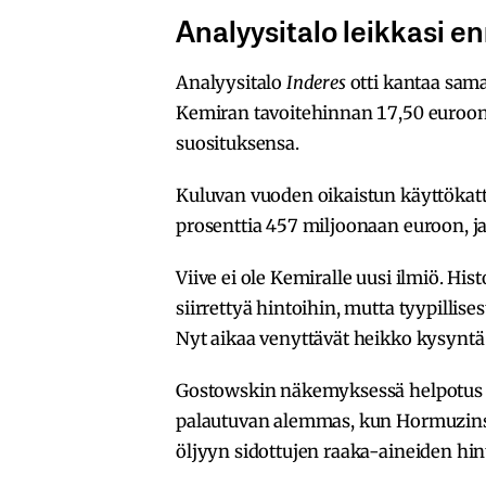
Analyysitalo leikkasi e
Analyysitalo
Inderes
otti kantaa sam
Kemiran tavoitehinnan 17,50 euroon
suosituksensa.
Kuluvan vuoden oikaistun käyttökat
prosenttia 457 miljoonaan euroon, ja
Viive ei ole Kemiralle uusi ilmiö. Hi
siirrettyä hintoihin, mutta tyypillis
Nyt aikaa venyttävät heikko kysyntä j
Gostowskin näkemyksessä helpotus t
palautuvan alemmas, kun Hormuzins
öljyyn sidottujen raaka-aineiden hin