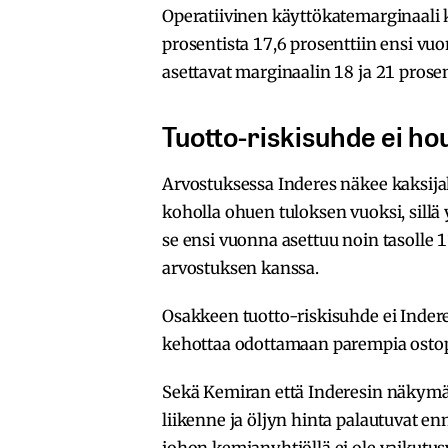
Operatiivinen käyttökatemarginaali
prosentista 17,6 prosenttiin ensi vuon
asettavat marginaalin 18 ja 21 prosent
Tuotto-riskisuhde ei ho
Arvostuksessa Inderes näkee kaksij
koholla ohuen tuloksen vuoksi, sillä
se ensi vuonna asettuu noin tasolle 1
arvostuksen kanssa.
Osakkeen tuotto-riskisuhde ei Indere
kehottaa odottamaan parempia ostop
Sekä Kemiran että Inderesin näkymä
liikenne ja öljyn hinta palautuvat enn