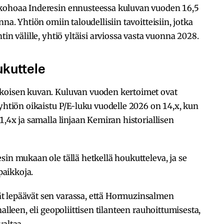
 kohoaa Inderesin ennusteessa kuluvan vuoden 16,5
na. Yhtiön omiin taloudellisiin tavoitteisiin, jotka
in välille, yhtiö yltäisi arviossa vasta vuonna 2028.
ukuttele
akoisen kuvan. Kuluvan vuoden kertoimet ovat
 yhtiön oikaistu P/E-luku vuodelle 2026 on 14,x, kun
1,4x ja samalla linjaan Kemiran historiallisen
sin mukaan ole tällä hetkellä houkutteleva, ja se
aikkoja.
t lepäävät sen varassa, että Hormuzinsalmen
alleen, eli geopoliittisen tilanteen rauhoittumisesta,