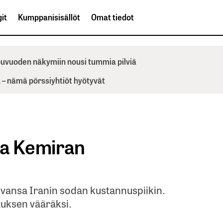
it
Kumppanisisällöt
Omat tiedot
ppuvuoden näkymiin nousi tummia pilviä
– nämä pörssiyhtiöt hyötyvät
aa Kemiran
uvansa Iranin sodan kustannuspiikin.
etuksen vääräksi.