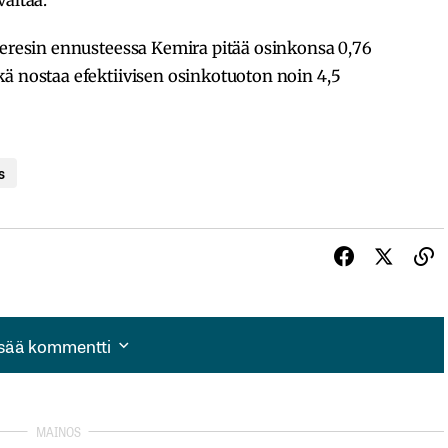
valtaa.
deresin ennusteessa Kemira pitää osinkonsa 0,76
ä nostaa efektiivisen osinkotuoton noin 4,5
s
isää kommentti
isää kommentti
autua sisään
rekisteröityä