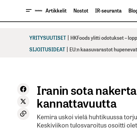
Artikkelit
Nostot
IR-seuranta
Blog
|
YRITYSUUTISET
HKFoods ylitti odotukset – lo
|
SIJOITUSIDEAT
EU:n kaasuvarastot hupenevat 
Iranin sota nakert
kannattavuutta
Kemira uskoi vielä huhtikuussa torj
Keskiviikon tulosvaroitus osoitti ol