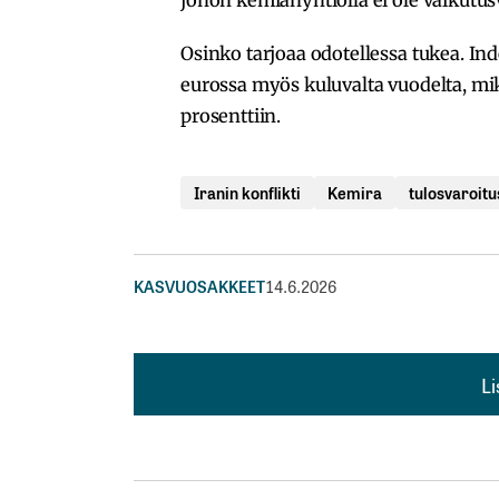
johon kemianyhtiöllä ei ole vaikutus
Osinko tarjoaa odotellessa tukea. In
eurossa myös kuluvalta vuodelta, mik
prosenttiin.
Iranin konflikti
Kemira
tulosvaroitu
KASVUOSAKKEET
14.6.2026
L
L
kirj