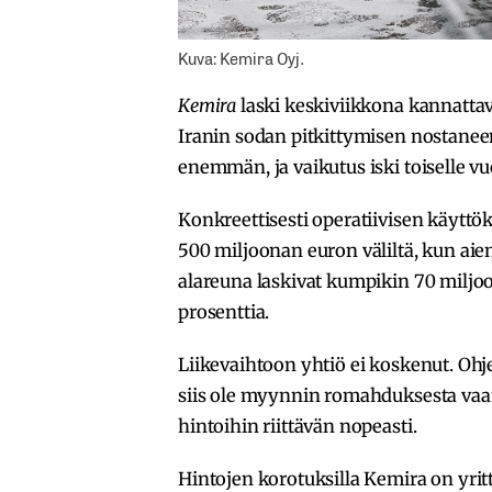
Kuva: Kemira Oyj.
Kemira
laski keskiviikkona kannatta
Iranin sodan pitkittymisen nostanee
enemmän, ja vaikutus iski toiselle 
Konkreettisesti operatiivisen käyttök
500 miljoonan euron väliltä, kun aie
alareuna laskivat kumpikin 70 miljoo
prosenttia.
Liikevaihtoon yhtiö ei koskenut. Ohjei
siis ole myynnin romahduksesta vaan 
hintoihin riittävän nopeasti.
Hintojen korotuksilla Kemira on yrit