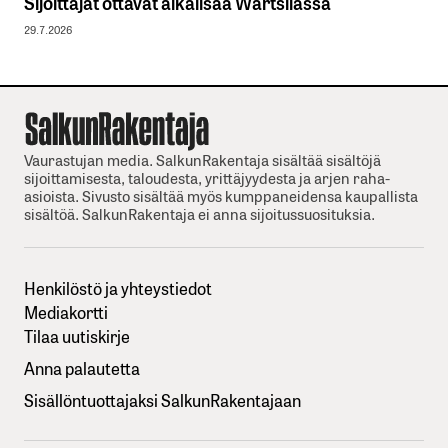
Sijoittajat ottavat aikalisää Wärtsilässä
29.7.2026
Vaurastujan media. SalkunRakentaja sisältää sisältöjä
sijoittamisesta, taloudesta, yrittäjyydesta ja arjen raha-
asioista. Sivusto sisältää myös kumppaneidensa kaupallista
sisältöä. SalkunRakentaja ei anna sijoitussuosituksia.
Henkilöstö ja yhteystiedot
Mediakortti
Tilaa uutiskirje
Anna palautetta
Sisällöntuottajaksi SalkunRakentajaan