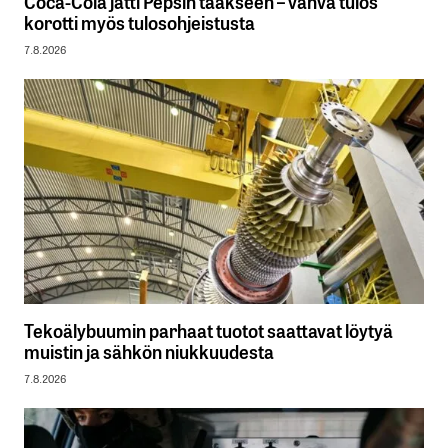
Coca-Cola jätti Pepsin taakseen – vahva tulos
korotti myös tulosohjeistusta
7.8.2026
Tekoälybuumin parhaat tuotot saattavat löytyä
muistin ja sähkön niukkuudesta
7.8.2026