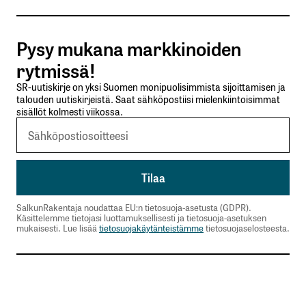
Tilaa SalkunRakentajan uutiskirje
Pysy mukana markkinoiden
Lähetä kommentti
rytmissä!
SR-uutiskirje on yksi Suomen monipuolisimmista sijoittamisen ja
talouden uutiskirjeistä. Saat sähköpostiisi mielenkiintoisimmat
sisällöt kolmesti viikossa.
SalkunRakentaja noudattaa EU:n tietosuoja-asetusta (GDPR).
Käsittelemme tietojasi luottamuksellisesti ja tietosuoja-asetuksen
mukaisesti. Lue lisää
tietosuojakäytänteistämme
tietosuojaselosteesta.