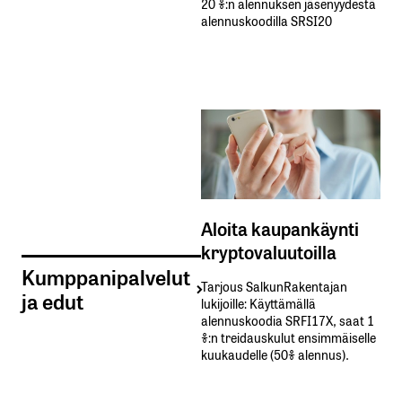
20 %:n alennuksen jäsenyydestä
alennuskoodilla SRSI20
Aloita kaupankäynti
kryptovaluutoilla
Kumppanipalvelut
Tarjous SalkunRakentajan
ja edut
lukijoille: Käyttämällä​ ​
alennuskoodia​ ​SRFI17X,​ ​saat​ ​1
%:n treidauskulut​ ​ensimmäiselle​ ​
kuukaudelle​ ​(50%​ ​alennus).