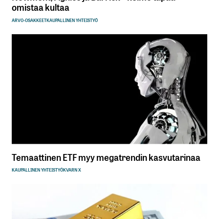
omistaa kultaa
ARVO-OSAKKEET
KAUPALLINEN YHTEISTYÖ
Temaattinen ETF myy megatrendin kasvutarinaa
KAUPALLINEN YHTEISTYÖ
KVARN X