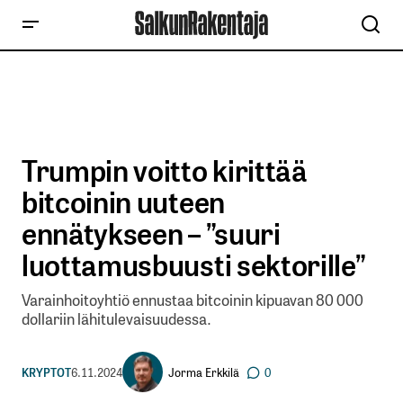
Trumpin voitto kirittää
bitcoinin uuteen
ennätykseen – ”suuri
luottamusbuusti sektorille”
Varainhoitoyhtiö ennustaa bitcoinin kipuavan 80 000
dollariin lähitulevaisuudessa.
Jorma Erkkilä
KRYPTOT
6.11.2024
0