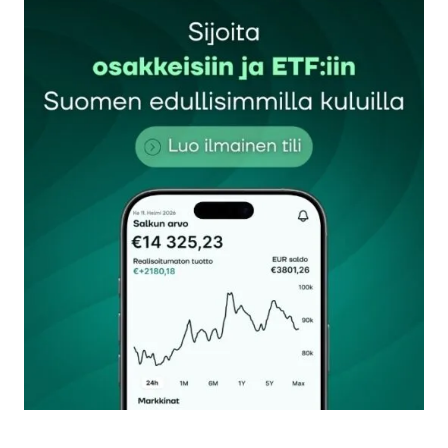
Sähköpostiosoitettasi ei julkaista.
Pakolliset
kentät on merkitty
*
Kommentti
*
Nimesi tai nimimerkkisi
*
Sähköpostiosoitteesi
*