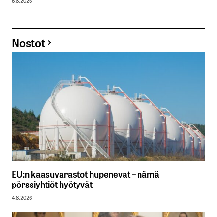
6.8.2026
Nostot
EU:n kaasuvarastot hupenevat – nämä
pörssiyhtiöt hyötyvät
4.8.2026