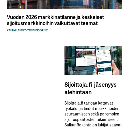
Vuoden 2026 markkinatilanne ja keskeiset
sijoitusmarkkinoihin vaikuttavat teemat
KAUPALLINEN YHTEISTYÖ
KVARN X
Sijoittaja.fi-jäsenyys
alehintaan
Sijoittaja.fi tarjoaa kattavat
työkalut ja tiedot markkinoiden
seuraamiseen sekä parempien
sijoituspäätösten tekemiseen.
SalkunRakentajan lukijat saavat