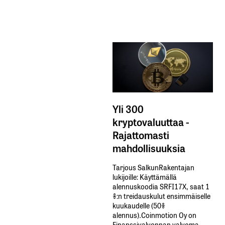
Yli 300
kryptovaluuttaa -
Rajattomasti
mahdollisuuksia
Tarjous SalkunRakentajan
lukijoille: Käyttämällä​ ​
alennuskoodia​ ​SRFI17X,​ ​saat​ ​1
%:n treidauskulut​ ​ensimmäiselle​ ​
kuukaudelle​ ​(50%​ ​
alennus).Coinmotion Oy on
Finanssivalvonnan valvoma