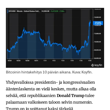
Bitcoinin hintakehitys 10 päivän aikana. Kuva: Koyfin.
Yhdysvalloissa presidentin- ja kongressivaalien
ääntenlaskenta on vielä kesken, mutta alkaa olla
selvää, että republikaanien
Donald Trump
tulee
palaamaan valkoiseen taloon selvin numeroin.
Trump on jo voittanut kaksi tärkeää