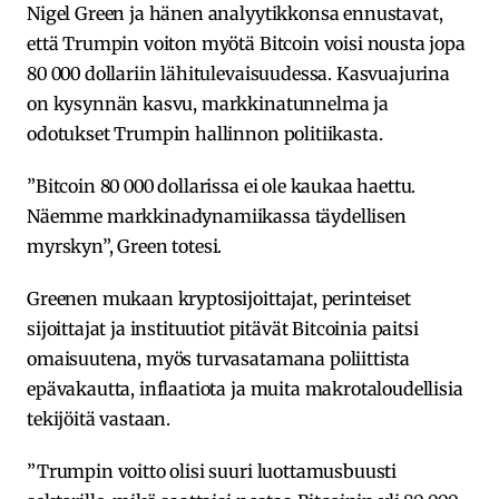
Nigel Green ja hänen analyytikkonsa ennustavat,
että Trumpin voiton myötä Bitcoin voisi nousta jopa
80 000 dollariin lähitulevaisuudessa. Kasvuajurina
on kysynnän kasvu, markkinatunnelma ja
odotukset Trumpin hallinnon politiikasta.
”Bitcoin 80 000 dollarissa ei ole kaukaa haettu.
Näemme markkinadynamiikassa täydellisen
myrskyn”, Green totesi.
Greenen mukaan kryptosijoittajat, perinteiset
sijoittajat ja instituutiot pitävät Bitcoinia paitsi
omaisuutena, myös turvasatamana poliittista
epävakautta, inflaatiota ja muita makrotaloudellisia
tekijöitä vastaan.
”Trumpin voitto olisi suuri luottamusbuusti