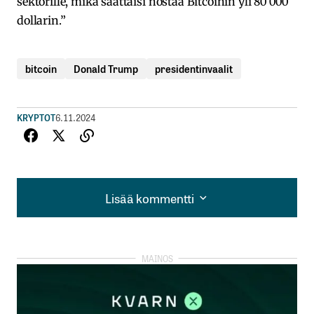
sektorille, mikä saattaisi nostaa Bitcoinin yli 80 000
dollarin.”
bitcoin
Donald Trump
presidentinvaalit
KRYPTOT
6.11.2024
Lisää kommentti
Lisää kommentti
kirjautua
sisään
rekisteröityä