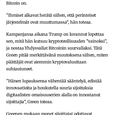
Bitcoin on.
”Ihmiset alkavat herätä siihen, että perinteiset
järjestelmät ovat muuttumassa”, hän toteaa.
Kampanjansa aikana Trump on luvannut lopettaa
sen, mitä hän kutsuu kryptoteollisuuden ”vainoksi”,
ja nostaa Yhdysvallat Bitcoinin suurvallaksi. Tätä
Green pitää merkittävänä muutoksena siihen, miten
päättäjät ovat aiemmin kryptovaluuttaan
suhtautuneet.
”Hänen lupauksensa vähentää sääntelyä, edistää
innovaatioita ja houkutella suuria sijoituksia
digitaalisten omaisuuserien alalla on innostanut
sijoittajia”, Green toteaa.
Greenen mukaan monet sijoittajat odottavat