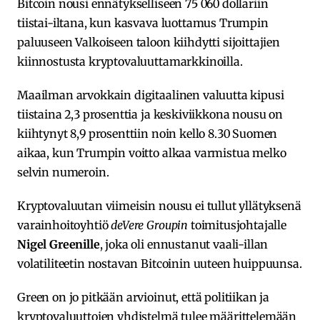
Bitcoin nousi ennätykselliseen 75 060 dollariin
tiistai-iltana, kun kasvava luottamus Trumpin
paluuseen Valkoiseen taloon kiihdytti sijoittajien
kiinnostusta kryptovaluuttamarkkinoilla.
Maailman arvokkain digitaalinen valuutta kipusi
tiistaina 2,3 prosenttia ja keskiviikkona nousu on
kiihtynyt 8,9 prosenttiin noin kello 8.30 Suomen
aikaa, kun Trumpin voitto alkaa varmistua melko
selvin numeroin.
Kryptovaluutan viimeisin nousu ei tullut yllätyksenä
varainhoitoyhtiö
deVere Groupin
toimitusjohtajalle
Nigel Greenille
, joka oli ennustanut vaali-illan
volatiliteetin nostavan Bitcoinin uuteen huippuunsa.
Green on jo pitkään arvioinut, että politiikan ja
kryptovaluuttojen yhdistelmä tulee määrittelemään