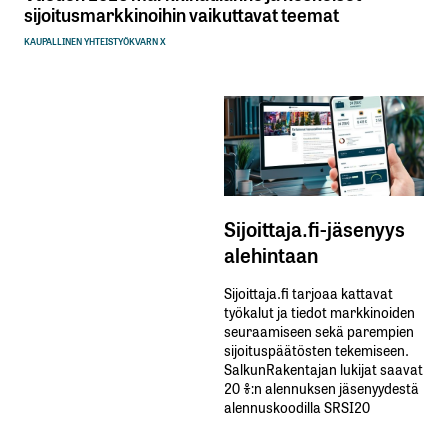
sijoitusmarkkinoihin vaikuttavat teemat
KAUPALLINEN YHTEISTYÖ
KVARN X
Sijoittaja.fi-jäsenyys
alehintaan
Sijoittaja.fi tarjoaa kattavat
työkalut ja tiedot markkinoiden
seuraamiseen sekä parempien
sijoituspäätösten tekemiseen.
SalkunRakentajan lukijat saavat
20 %:n alennuksen jäsenyydestä
alennuskoodilla SRSI20