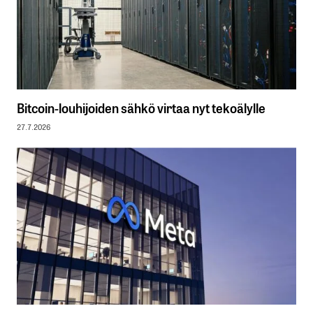
Bitcoin-louhijoiden sähkö virtaa nyt tekoälylle
27.7.2026