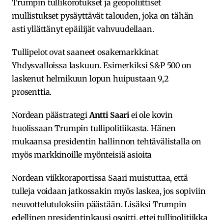
Trumpin tullikorotukset ja geopoliittiset
mullistukset pysäyttävät talouden, joka on tähän
asti yllättänyt epäilijät vahvuudellaan.
Tullipelot ovat saaneet osakemarkkinat
Yhdysvalloissa laskuun. Esimerkiksi S&P 500 on
laskenut helmikuun lopun huipustaan 9,2
prosenttia.
Nordean päästrategi
Antti Saari
ei ole kovin
huolissaan Trumpin tullipolitiikasta. Hänen
mukaansa presidentin hallinnon tehtävälistalla on
myös markkinoille myönteisiä asioita
Nordean viikkoraportissa Saari muistuttaa, että
tulleja voidaan jatkossakin myös laskea, jos sopiviin
neuvottelutuloksiin päästään. Lisäksi Trumpin
edellinen presidentinkausi osoitti, ettei tullipolitiikka