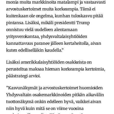
monia muita markkinoita matalampi ja vastaavasti
arvostuskertoimet muita korkeampia. Tämä ei
kuitenkaan ole ongelma, kunhan tuloskasvu pitää
pintansa. Lisäksi, mikäli presidentti Trump
onnistuu vielä uudelleen alentamaan
yritysverokantaa, yhdysvaltalaisyhtiöiden
kannattavuus paranee jälleen kertaheitolla, aivan
kuten edelliselläkin kaudella.”
Lisäksi amerikkalaisyhtiöiden osakkeista on
perusteltua maksaa hieman korkeampia kertoimia,
päästrategi arvioi.
”Kasvunäkymät ja arvostuskertoimet huomioiden
Yhdysvaltain osakemarkkinoiden pitkän aikavälin
tuottonäkymä onkin edelleen hyvä, vaikkei aivan
niin hyvä kuin mitä se on viime vuosina