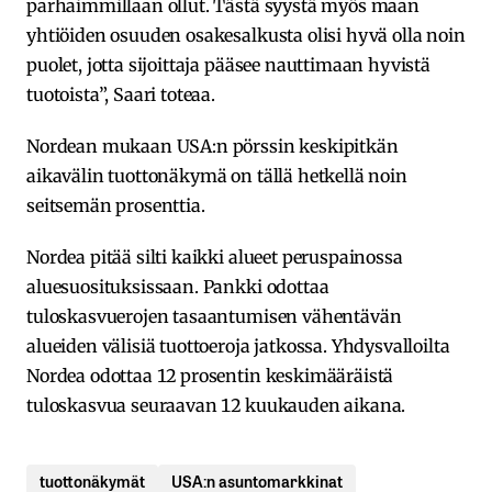
parhaimmillaan ollut. Tästä syystä myös maan
yhtiöiden osuuden osakesalkusta olisi hyvä olla noin
puolet, jotta sijoittaja pääsee nauttimaan hyvistä
tuotoista”, Saari toteaa.
Nordean mukaan USA:n pörssin keskipitkän
aikavälin tuottonäkymä on tällä hetkellä noin
seitsemän prosenttia.
Nordea pitää silti kaikki alueet peruspainossa
aluesuosituksissaan. Pankki odottaa
tuloskasvuerojen tasaantumisen vähentävän
alueiden välisiä tuottoeroja jatkossa. Yhdysvalloilta
Nordea odottaa 12 prosentin keskimääräistä
tuloskasvua seuraavan 12 kuukauden aikana.
tuottonäkymät
USA:n asuntomarkkinat