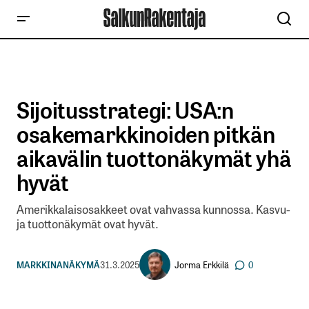
Sijoitusstrategi: USA:n
osakemarkkinoiden pitkän
aikavälin tuottonäkymät yhä
hyvät
Amerikkalaisosakkeet ovat vahvassa kunnossa. Kasvu-
ja tuottonäkymät ovat hyvät.
Jorma Erkkilä
MARKKINANÄKYMÄ
31.3.2025
0