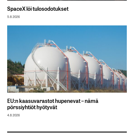
SpaceX löi tulosodotukset
5.8.2026
EU:n kaasuvarastot hupenevat – nämä
pörssiyhtiöt hyötyvät
4.8.2026