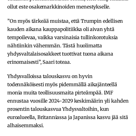
ollut este osakemarkkinoiden menestykselle.
”On myös tärkeää muistaa, että Trumpin edellisen
kauden aikana kauppapolitiikka oli aivan yhtä
tempoilevaa, vaikka varsinaisia tullinkorotuksia
nähtiinkin vähemmän. Tästä huolimatta
yhdysvaltalaisosakkeet tuottivat tuona aikana
erinomaisesti”, Saari toteaa.
Yhdysvalloissa talouskasvu on hyvin
todennäköisesti myös pidemmällä aikajänteellä
monia muita teollisuusmaita pirteämpää. IMF
ennustaa vuosille 2024-2029 keskimäärin yli kahden
prosentin talouskasvua Yhdysvaltoihin, kun
euroalueella, Britanniassa ja Japanissa kasvu jää sitä
alhaisemmaksi.