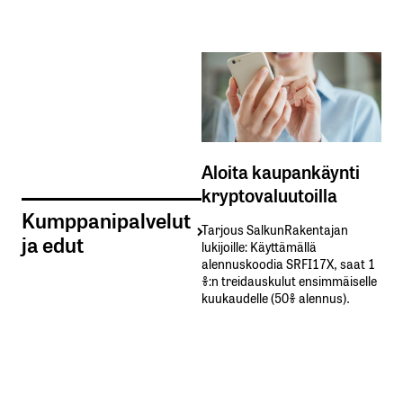
Aloita kaupankäynti
kryptovaluutoilla
Kumppanipalvelut
Tarjous SalkunRakentajan
ja edut
lukijoille: Käyttämällä​ ​
alennuskoodia​ ​SRFI17X,​ ​saat​ ​1
%:n treidauskulut​ ​ensimmäiselle​ ​
kuukaudelle​ ​(50%​ ​alennus).