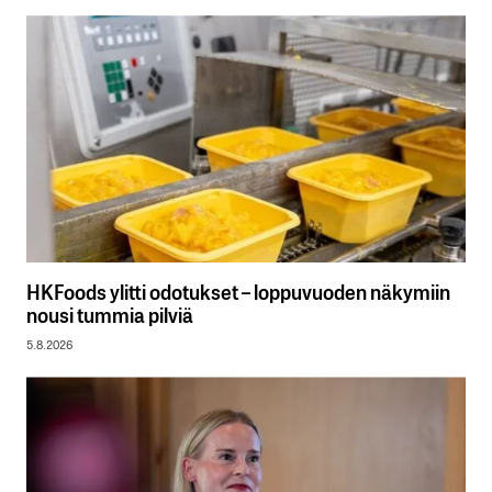
HKFoods ylitti odotukset – loppuvuoden näkymiin
nousi tummia pilviä
5.8.2026