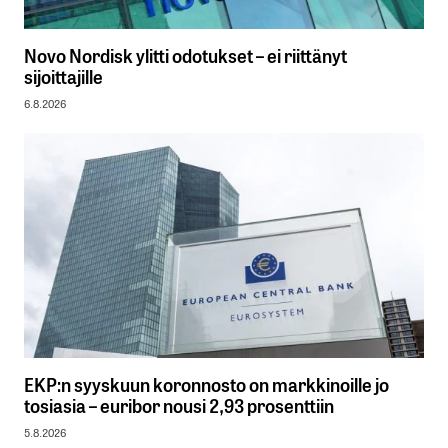
Novo Nordisk ylitti odotukset – ei riittänyt
sijoittajille
6.8.2026
EKP:n syyskuun koronnosto on markkinoille jo
tosiasia – euribor nousi 2,93 prosenttiin
5.8.2026