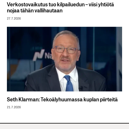
Verkostovaikutus tuo kilpailuedun – viisi yhtiötä
nojaa tähän vallihautaan
27.7.2026
Seth Klarman: Tekoälyhuumassa kuplan piirteitä
21.7.2026