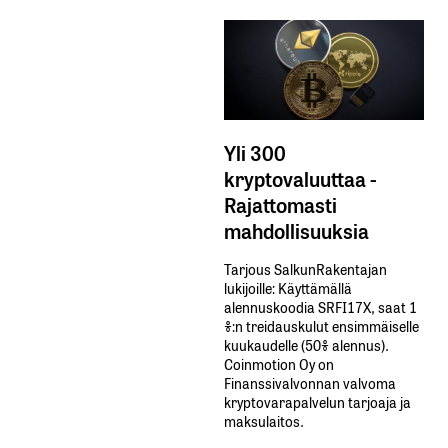
Yli 300
kryptovaluuttaa -
Rajattomasti
mahdollisuuksia
Tarjous SalkunRakentajan
lukijoille: Käyttämällä​ ​
alennuskoodia​ ​SRFI17X,​ ​saat​ ​1
%:n treidauskulut​ ​ensimmäiselle​ ​
kuukaudelle​ ​(50%​ ​alennus).
Coinmotion Oy on
Finanssivalvonnan valvoma
kryptovarapalvelun tarjoaja ja
maksulaitos.