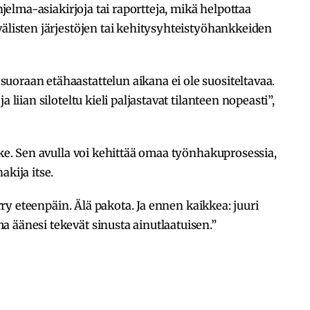
ohjelma-asiakirjoja tai raportteja, mikä helpottaa
välisten järjestöjen tai kehitysyhteistyöhankkeiden
uoraan etähaastattelun aikana ei ole suositeltavaa.
 liian siloteltu kieli paljastavat tilanteen nopeasti”,
ike. Sen avulla voi kehittää omaa työnhakuprosessia,
akija itse.
irry eteenpäin. Älä pakota. Ja ennen kaikkea: juuri
 äänesi tekevät sinusta ainutlaatuisen.”