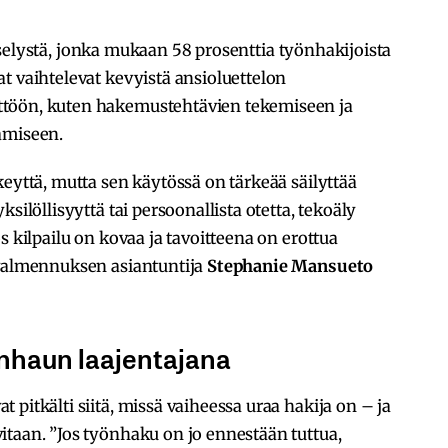
elystä, jonka mukaan 58 prosenttia työnhakijoista
t vaihtelevat kevyistä ansioluettelon
töön, kuten hakemustehtävien tekemiseen ja
amiseen.
keyttä, mutta sen käytössä on tärkeää säilyttää
silöllisyyttä tai persoonallista otetta, tekoäly
s kilpailu on kovaa ja tavoitteena on erottua
avalmennuksen asiantuntija
Stephanie Mansueto
önhaun laajentajana
pitkälti siitä, missä vaiheessa uraa hakija on – ja
taan. ”Jos työnhaku on jo ennestään tuttua,