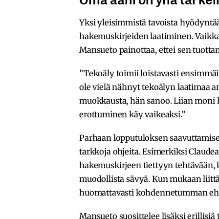
Yksi yleisimmistä tavoista hyödyntä
hakemuskirjeiden laatiminen. Vaikka t
Mansueto painottaa, ettei sen tuottam
”Tekoäly toimii loistavasti ensimmäi
ole vielä nähnyt tekoälyn laatimaa an
muokkausta, hän sanoo. Liian moni h
erottuminen käy vaikeaksi.”
Parhaan lopputuloksen saavuttamise
tarkkoja ohjeita. Esimerkiksi Claude
hakemuskirjeen tiettyyn tehtävään
muodollista sävyä. Kun mukaan liittä
huomattavasti kohdennetumman eh
Mansueto suosittelee lisäksi erillisiä