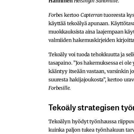
Hänninen
Helsingin Sanomille
.
Forbes
kertoo
Capterran
tuoreesta kys
käyttää tekoälyä apunaan. Käyttötava
muokkauksista aina laajempaan käyt
valmiiden hakemuskirjeiden kirjoitt
Tekoäly voi tuoda tehokkuutta ja sel
tasapaino. ”Jos hakemuksessa ei ole yk
kääntyy itseään vastaan, varsinkin jo
suuresta hakijajoukosta”, kertoo ur
Forbesille
.
Tekoäly strategisen ty
Tekoälyn hyödyt työnhaussa riippuvat 
kuinka paljon tukea työnhakuun tarvi