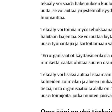
tekoäly voi saada hakemuksen kuulos
uutta, se voi auttaa järjestelmällis
huomauttaa.
Tekoäly voi toimia myös tehokkaana
halutaan laajentaa. Se voi auttaa lö
uusia työnantajia ja kartoittamaan
”Eri organisaatiot käyttävät erilaisia
nimikettä, saatat ohittaa suuren osa
Tekoäly voi lisäksi auttaa listaamaan
kohteiden, toimialan ja alueen mukaa
tietää, mitä organisaatioita alalla o
uusia toimijoita, jotka muuten jäisi
Oma ääni on yhä tärkei