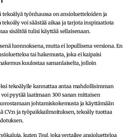
ä tekoälyä työnhaussa on ansioluetteloiden ja
ekoäly voi säästää aikaa ja tarjota inspiraatiota
aa sisältöä tulisi käyttää sellaisenaan.
senä luonnoksena, mutta ei lopullisena versiona. En
sioluetteloa tai hakemusta, joka ei kaipaisi
akemus kuulostaa samanlaiselta, jolloin
ksi tekoälylle kannattaa antaa mahdollisimman
a voi pyytää laatimaan 300 sanan mittaisen
, korostamaan johtamiskokemusta ja käyttämään
ä CV:n ja työpaikkailmoituksen, tekoäly tuottaa
dotuksen.
 työkaluja, kuten
Teal
, joka vertailee ansioluetteloa