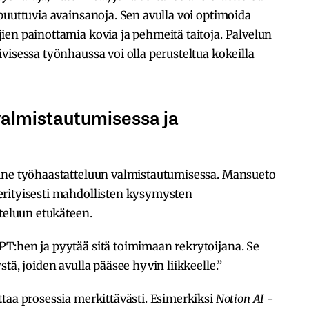
puuttuvia avainsanoja. Sen avulla voi optimoida
en painottamia kovia ja pehmeitä taitoja. Palvelun
visessa työnhaussa voi olla perusteltua kokeilla
valmistautumisessa ja
ine työhaastatteluun valmistautumisessa. Mansueto
erityisesti mahdollisten kysymysten
tteluun etukäteen.
T:hen ja pyytää sitä toimimaan rekrytoijana. Se
tä, joiden avulla pääsee hyvin liikkeelle.”
taa prosessia merkittävästi. Esimerkiksi
Notion AI
-