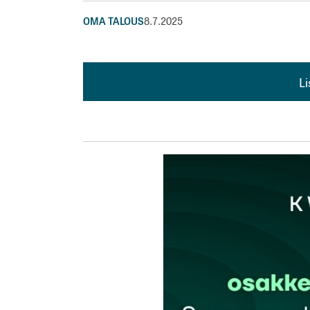
OMA TALOUS
8.7.2025
L
L
kirj
Sähköpostiosoitettasi ei julkaista.
Pakollis
Kommentti
*