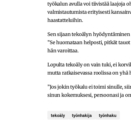
työkalun avulla voi tiivistää laajoja 
valmistautumista erityisesti kansain
haastatteluihin.
Sen sijaan tekoälyn hyödyntäminen s
”Se huomataan helposti, pitkät tauot ja
hän varoittaa.
Lopulta tekoäly on vain tuki, ei korv
mutta ratkaisevassa roolissa on yhä h
”Jos jokin työkalu ei toimi sinulle, si
sinun kokemuksesi, persoonasi ja oma
tekoäly
työnhakija
työnhaku