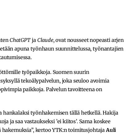
uten
ChatGPT
ja
Claude
, ovat nousseet nopeasti arjen
ytetään apuna työnhaun suunnittelussa, työnantajien
stautumisessa.
öttömille työ­paikkoja. Suomen suurin
yksyllä tekoälypalvelun, joka seuloo avoimia
sopivimpia paikkoja. Palvelun tavoitteena on
a hankalaksi työnhakemisen tällä hetkellä. Hakija
a ja saa vastaukseksi ’ei kiitos’. Sama koskee
ärä hakemuksia”, kertoo YTK:n toimitusjohtaja
Auli