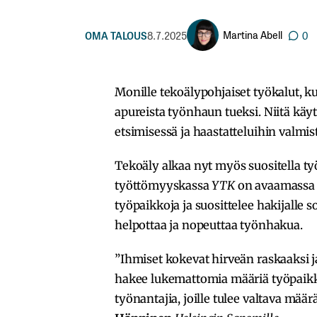
Martina Abell
OMA TALOUS
8.7.2025
0
Monille tekoälypohjaiset työkalut, k
apureista työnhaun tueksi. Niitä kä
etsimisessä ja haastatteluihin valmi
Tekoäly alkaa nyt myös suositella ty
työttömyyskassa
YTK
on avaamassa s
työpaikkoja ja suosittelee hakijalle 
helpottaa ja nopeuttaa työnhakua.
”Ihmiset kokevat hirveän raskaaksi j
hakee lukemattomia määriä työpaikkoj
työnantajia, joille tulee valtava mä