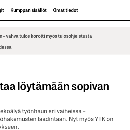
it
Kumppanisisällöt
Omat tiedot
n – vahva tulos korotti myös tulosohjeistusta
odessa
ttaa löytämään sopivan
ekoälyä työnhaun eri vaiheissa –
yöhakemusten laadintaan. Nyt myös YTK on
tykseen.