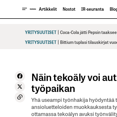
Artikkelit
Nostot
IR-seuranta
Blog
|
YRITYSUUTISET
Coca-Cola jätti Pepsin taaksee
|
YRITYSUUTISET
Bittium tuplasi tilauskirjat vu
Näin tekoäly voi au
työpaikan
Yhä useampi työnhakija hyödyntää t
ansioluetteloiden muokkauksesta t
ottamassa tekoälyn avuksi työnväli