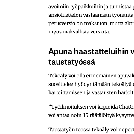
avoimiin työpaikkoihin ja tunnistaa 
ansioluettelon vastaamaan työnantaji
perusversio on maksuton, mutta aktii
myös maksullista versiota.
Apuna haastatteluihin 
taustatyössä
Tekoäly voi olla erinomainen apuväl
suosittelee hyödyntämään tekoälyä 
kartoittamiseen ja vastausten harjoi
”Työilmoituksen voi kopioida ChatGP
voi antaa noin 15 räätälöityä kysymys
Taustatyön teossa tekoäly voi nopeut