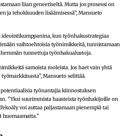
tamaan liian geneeriseltä. Mutta jos prosessi on
yyden ja tehokkuuden lisäämisessä”, Mansueto
 ideointikumppanina, kun työnhakustrategiaa
ytämään vaihtoehtoisia työnimikkeitä, tunnistamaan
 vähemmän tunnettuja työnhakualustoja.
 nimikkeitä samoista rooleista. Jos haet vain yhtä
n työmarkkinasta”, Mansueto selittää.
 potentiaalisia työnantajia kiinnostuksen
n. ”Yksi suurimmista haasteista työnhakijoille on
n. Tekoäly voi auttaa paljastamaan pienempiä tai
vät huomaamatta.”
n