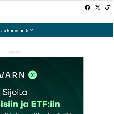
isää kommentti
isää kommentti
autua sisään
rekisteröityä
et kentät on merkitty
*