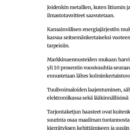
Joidenkin metallien, kuten litiumin ja
ilmastotavoitteet saavutetaan.
Kansainvälisen energiajärjestön muk
kasvaa seitsemänkertaiseksi vuotee
tarpeisiin.
Markkinaennusteiden mukaan harvin
yli 10 prosentin vuosivauhtia seur
ennustetaan lähes kolminkertaistu
Tuulivoimaloiden laajentuminen, säh
elektroniikassa sekä lääkinnällisissä l
Tarjontaketjun haasteet ovat kuitenkin
suurinta osaa maailman tuotannosta 
kierrätyksen kehittämiseen ja uusii