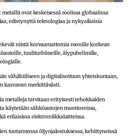
 metallit ovat keskeisessä roolissa globaalissa
a, edistynyttä teknologiaa ja nykyaikaisia
tekevät niistä korvaamattomia monille korkean
autoille, tuuliturbiineille, älypuhelimille,
nologialle.
n vähähiiliseen ja digitalisoituun yhteiskuntaan,
n kasvavan merkittävästi.
ia metalleja tarvitaan erityisesti tehokkaiden
ta käytetään sähköautojen moottoreissa,
ä erilaisissa elektroniikkalaitteissa.
ien tuotannossa öljynjalostuksessa, kehittyneissä