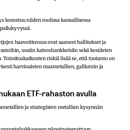
s korostuu niiden roolissa kansallisessa
lpailukyvyssä.
etjujen haavoittuvuus ovat saaneet hallitukset ja
stoihin, uusiin kaivoshankkeisiin sekä kestävien
Toimituskatkosten riskiä lisää se, että tuotanto on
tyisesti harvinaisten maametallien, galliumin ja
mukaan ETF-rahaston avulla
aametallien ja strategisten metallien kysynnän
ustannustehokkaaseen pörssinoteerattuun