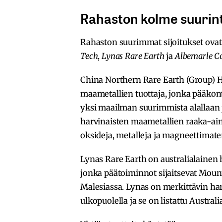
Rahaston kolme suurint
Rahaston suurimmat sijoitukset ovat
Tech
,
Lynas Rare Earth
ja
Albemarle C
China Northern Rare Earth (Group) H
maametallien tuottaja, jonka pääkont
yksi maailman suurimmista alallaan j
harvinaisten maametallien raaka-ainei
oksideja, metalleja ja magneettimater
Lynas Rare Earth on australialainen 
jonka päätoiminnot sijaitsevat Moun
Malesiassa. Lynas on merkittävin ha
ulkopuolella ja se on listattu Australi