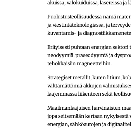
akuissa, valokuiduissa, lasereissa ja 
Puolustusteollisuudessa nämä materiaa
ja viestintäteknologiassa, ja terveyd
kuvantamis- ja diagnostiikkamenete
Erityisesti puhtaan energian sektori 
neodyymiä, praseodyymiä ja dyspros
tehokkaisiin magneetteihin.
Strategiset metallit, kuten litium, kob
välttämättömiä akkujen valmistuksess
laajemmassa liikenteen sekä teollis
Maailmanlaajuisen harvinaisten ma
jopa seitsemään kertaan nykyisestä 
energian, sähköautojen ja digitaali