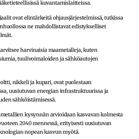
lääketieteellisissä kuvantamislaitteissa.
lit ovat elintärkeitä ohjausjärjestelmissä, tutkissa
enhuollossa ne mahdollistavat edistykselliset
lmät.
tarvitsee harvinaisia maametalleja, kuten
iumia, tuulivoimaloiden ja sähköautojen
oltti, nikkeli ja kupari, ovat puolestaan
a, uusiutuvan energian infrastruktuurissa ja
uuden sähköistämisessä.
ametallien kysynnän arvioidaan kasvavan kolmesta
vuoteen 2040 mennessä, erityisesti uusiutuvan
teknologian nopean kasvun myötä.