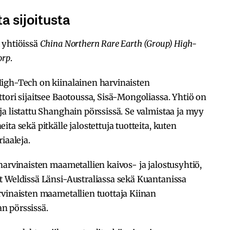
a sijoitusta
 yhtiöissä
China Northern Rare Earth (Group) High-
orp
.
igh-Tech on kiinalainen harvinaisten
tori sijaitsee Baotoussa, Sisä-Mongoliassa. Yhtiö on
a listattu Shanghain pörssissä. Se valmistaa ja myy
ta sekä pitkälle jalostettuja tuotteita, kuten
iaaleja.
harvinaisten maametallien kaivos- ja jalostusyhtiö,
t Weldissä Länsi-Australiassa sekä Kuantanissa
rvinaisten maametallien tuottaja Kiinan
an pörssissä.