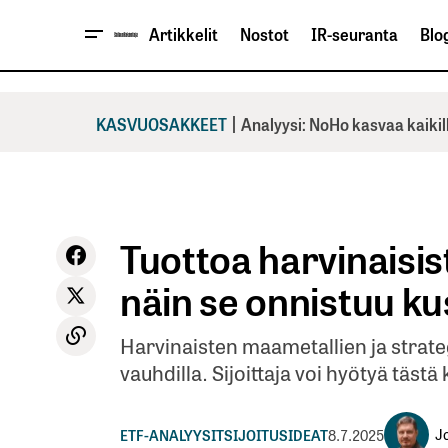
Artikkelit
Nostot
IR-seuranta
Blog
|
KASVUOSAKKEET
Analyysi: NoHo kasvaa kaikil
Tuottoa harvinaisis
näin se onnistuu k
Harvinaisten maametallien ja strate
vauhdilla. Sijoittaja voi hyötyä tästä
J
ETF-ANALYYSIT
SIJOITUSIDEAT
8.7.2025