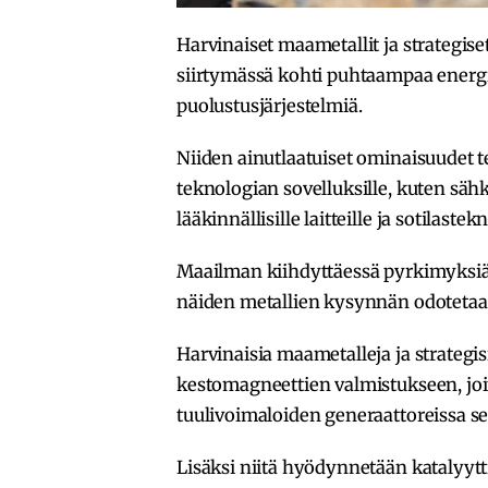
Harvinaiset maametallit ja strategiset
siirtymässä kohti puhtaampaa energia
puolustusjärjestelmiä.
Niiden ainutlaatuiset ominaisuudet 
teknologian sovelluksille, kuten sähkö
lääkinnällisille laitteille ja sotilastek
Maailman kiihdyttäessä pyrkimyksiää
näiden metallien kysynnän odotetaa
Harvinaisia maametalleja ja strategis
kestomagneettien valmistukseen, joi
tuulivoimaloiden generaattoreissa sek
Lisäksi niitä hyödynnetään katalyytt