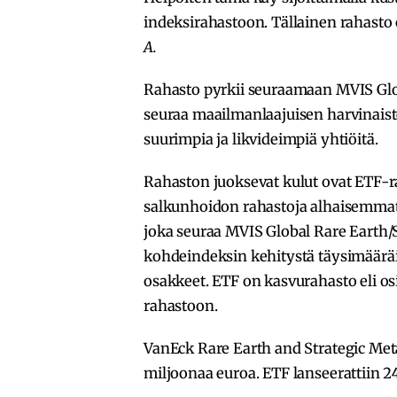
indeksirahastoon. Tällainen rahasto
A.
Rahasto pyrkii seuraamaan MVIS Glob
seuraa maailmanlaajuisen harvinaist
suurimpia ja likvideimpiä yhtiöitä.
Rahaston juoksevat kulut ovat ETF-rah
salkunhoidon rahastoja alhaisemmat,
joka seuraa MVIS Global Rare Earth/St
kohdeindeksin kehitystä täysimääräis
osakkeet. ETF on kasvurahasto eli osi
rahastoon.
VanEck Rare Earth and Strategic Meta
miljoonaa euroa. ETF lanseerattiin 24