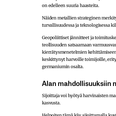
on edelleen suuria haasteita.
Näiden metallien strateginen merkity
turvallisuudessa ja teknologisessa ki
Geopoliittiset jännitteet ja toimitusk
teollisuuden satsaamaan varmuusvara
kierrätysmenetelmien kehittämiseen. 
keskittynyt harvoille toimijoille, eri
germaniumin osalta.
Alan mahdollisuuksiin 
Sijoittaja voi hyötyä harvinaisten m
kasvusta.
Helpoiten tämä käy sijoittamalla k