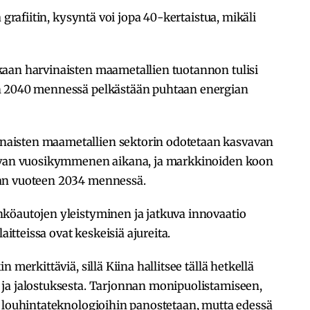
 grafiitin, kysyntä voi jopa 40-kertaistua, mikäli
aan harvinaisten maametallien tuotannon tulisi
n 2040 mennessä pelkästään puhtaan energian
aisten maametallien sektorin odotetaan kasvavan
aavan vuosikymmenen aikana, ja markkinoiden koon
van vuoteen 2034 mennessä.
köautojen yleistyminen ja jatkuva innovaatio
aitteissa ovat keskeisiä ajureita.
 merkittäviä, sillä Kiina hallitsee tällä hetkellä
ja jalostuksesta. Tarjonnan monipuolistamiseen,
n louhintateknologioihin panostetaan, mutta edessä