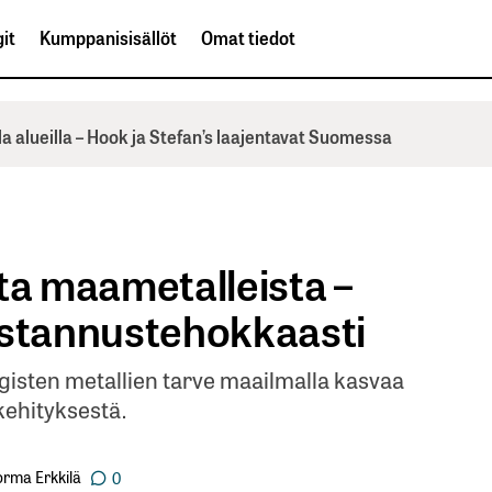
it
Kumppanisisällöt
Omat tiedot
la alueilla – Hook ja Stefan’s laajentavat Suomessa
ta maametalleista –
ustannustehokkaasti
gisten metallien tarve maailmalla kasvaa
 kehityksestä.
orma Erkkilä
0