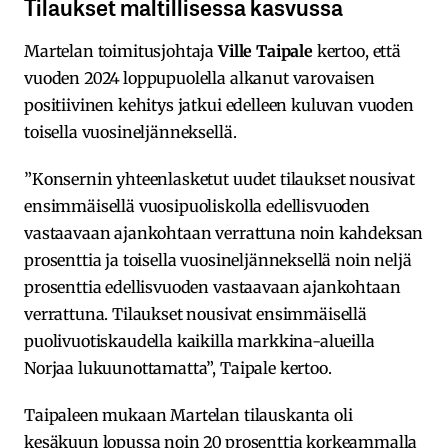
Tilaukset maltillisessa kasvussa
Martelan toimitusjohtaja
Ville Taipale
kertoo, että
vuoden 2024 loppupuolella alkanut varovaisen
positiivinen kehitys jatkui edelleen kuluvan vuoden
toisella vuosineljänneksellä.
”Konsernin yhteenlasketut uudet tilaukset nousivat
ensimmäisellä vuosipuoliskolla edellisvuoden
vastaavaan ajankohtaan verrattuna noin kahdeksan
prosenttia ja toisella vuosineljänneksellä noin neljä
prosenttia edellisvuoden vastaavaan ajankohtaan
verrattuna. Tilaukset nousivat ensimmäisellä
puolivuotiskaudella kaikilla markkina-alueilla
Norjaa lukuunottamatta”, Taipale kertoo.
Taipaleen mukaan Martelan tilauskanta oli
kesäkuun lopussa noin 20 prosenttia korkeammalla