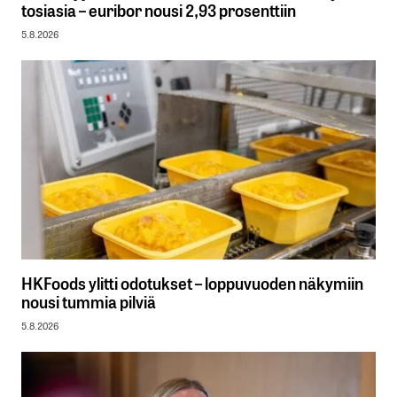
tosiasia – euribor nousi 2,93 prosenttiin
5.8.2026
HKFoods ylitti odotukset – loppuvuoden näkymiin
nousi tummia pilviä
5.8.2026