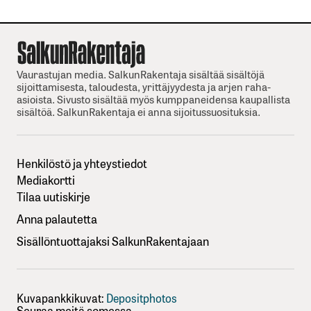
Vaurastujan media. SalkunRakentaja sisältää sisältöjä
sijoittamisesta, taloudesta, yrittäjyydesta ja arjen raha-
asioista. Sivusto sisältää myös kumppaneidensa kaupallista
sisältöä. SalkunRakentaja ei anna sijoitussuosituksia.
Henkilöstö ja yhteystiedot
Mediakortti
Tilaa uutiskirje
Anna palautetta
Sisällöntuottajaksi SalkunRakentajaan
Kuvapankkikuvat:
Depositphotos
Seuraa meitä somessa