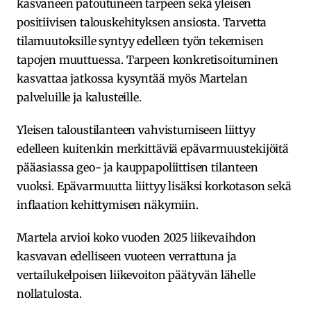
kasvaneen patoutuneen tarpeen sekä yleisen
positiivisen talouskehityksen ansiosta. Tarvetta
tilamuutoksille syntyy edelleen työn tekemisen
tapojen muuttuessa. Tarpeen konkretisoituminen
kasvattaa jatkossa kysyntää myös Martelan
palveluille ja kalusteille.
Yleisen taloustilanteen vahvistumiseen liittyy
edelleen kuitenkin merkittäviä epävarmuustekijöitä
pääasiassa geo- ja kauppapoliittisen tilanteen
vuoksi. Epävarmuutta liittyy lisäksi korkotason sekä
inflaation kehittymisen näkymiin.
Martela arvioi koko vuoden 2025 liikevaihdon
kasvavan edelliseen vuoteen verrattuna ja
vertailukelpoisen liikevoiton päätyvän lähelle
nollatulosta.