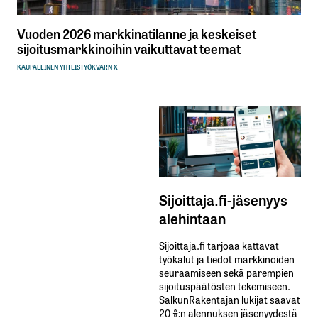
Vuoden 2026 markkinatilanne ja keskeiset
sijoitusmarkkinoihin vaikuttavat teemat
KAUPALLINEN YHTEISTYÖ
KVARN X
Sijoittaja.fi-jäsenyys
alehintaan
Sijoittaja.fi tarjoaa kattavat
työkalut ja tiedot markkinoiden
seuraamiseen sekä parempien
sijoituspäätösten tekemiseen.
SalkunRakentajan lukijat saavat
20 %:n alennuksen jäsenyydestä