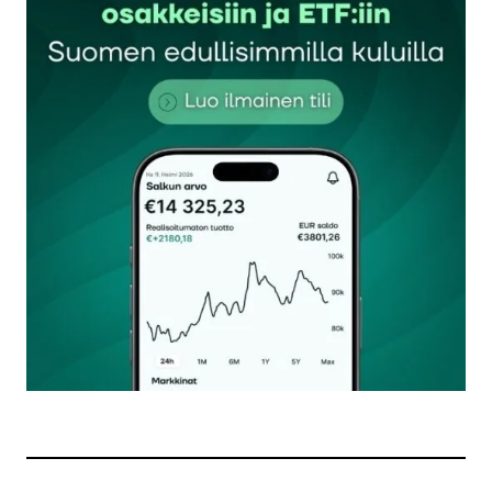
Sähköpostiosoitettasi ei julkaista.
Pakolliset
kentät on merkitty
*
Kommentti
*
Nimesi tai nimimerkkisi
*
Sähköpostiosoitteesi
*
Tilaa SalkunRakentajan uutiskirje