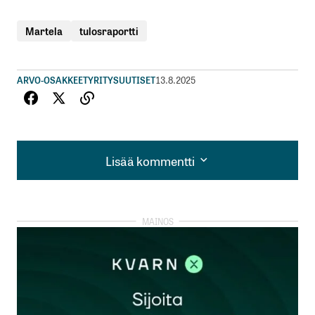
Martela
tulosraportti
ARVO-OSAKKEET
YRITYSUUTISET
13.8.2025
Lisää kommentti
Lisää kommentti
kirjautua
sisään
rekisteröityä