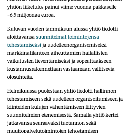
yhtiön liiketulos painui viime vuonna pakkaselle
-6,5 miljoonaa euroa.
Kuluvan vuoden tammikuun alussa yhtiö tiedotti
aloittavansa
suunnitelmat toimintojensa
tehostamiseksi
ja uudelleenorganisomiseksi
markkinatilanteen aiheuttamien haitallisten
vaikutusten lieventämiseksi ja sopeuttaakseen
kustannusrakennettaan vastaamaan vallitsevia
olosuhteita.
Helmikuussa puolestaan yhtiö tiedotti hallinnon
tehostamiseen sekä uudelleen organisoitumiseen ja
kiinteiden kulujen vähentämiseen liittyvien
suunnitelmien etenemisestä. Samalla yhtiö kertoi
jatkavansa seuraavaksi tuotannon sekä
muuttopalvelutoimintojen tehostamisen