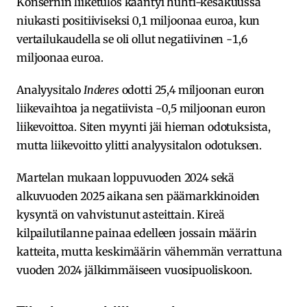
Konsernin liiketulos kääntyi huhti-kesäkuussa
niukasti positiiviseksi 0,1 miljoonaa euroa, kun
vertailukaudella se oli ollut negatiivinen -1,6
miljoonaa euroa.
Analyysitalo
Inderes
odotti 25,4 miljoonan euron
liikevaihtoa ja negatiivista -0,5 miljoonan euron
liikevoittoa. Siten myynti jäi hieman odotuksista,
mutta liikevoitto ylitti analyysitalon odotuksen.
Martelan mukaan loppuvuoden 2024 sekä
alkuvuoden 2025 aikana sen päämarkkinoiden
kysyntä on vahvistunut asteittain. Kireä
kilpailutilanne painaa edelleen jossain määrin
katteita, mutta keskimäärin vähemmän verrattuna
vuoden 2024 jälkimmäiseen vuosipuoliskoon.