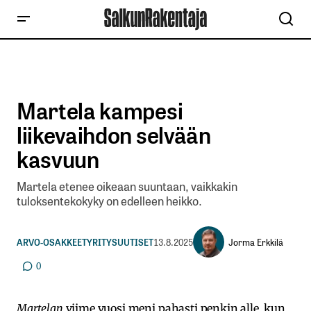
Martela kampesi
liikevaihdon selvään
kasvuun
Martela etenee oikeaan suuntaan, vaikkakin
tuloksentekokyky on edelleen heikko.
Jorma Erkkilä
ARVO-OSAKKEET
YRITYSUUTISET
13.8.2025
0
Martelan
viime vuosi meni pahasti penkin alle, kun