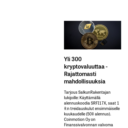
Yli 300
kryptovaluuttaa -
Rajattomasti
mahdollisuuksia
Tarjous SalkunRakentajan
lukijoille: Käyttämällä​ ​
alennuskoodia​ ​SRFI17X,​ ​saat​ ​1
%:n treidauskulut​ ​ensimmäiselle​ ​
kuukaudelle​ ​(50%​ ​alennus).
Coinmotion Oy on
Finanssivalvonnan valvoma