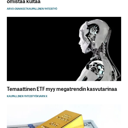
omistaa kultaa
ARVO-OSAKKEET
KAUPALLINEN YHTEISTYÖ
Temaattinen ETF myy megatrendin kasvutarinaa
KAUPALLINEN YHTEISTYÖ
KVARN X