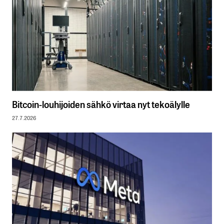
Bitcoin-louhijoiden sähkö virtaa nyt tekoälylle
27.7.2026