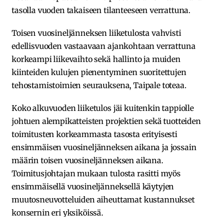
tasolla vuoden takaiseen tilanteeseen verrattuna.
Toisen vuosineljänneksen liiketulosta vahvisti
edellisvuoden vastaavaan ajankohtaan verrattuna
korkeampi liikevaihto sekä hallinto ja muiden
kiinteiden kulujen pienentyminen suoritettujen
tehostamistoimien seurauksena, Taipale toteaa.
Koko alkuvuoden liiketulos jäi kuitenkin tappiolle
johtuen alempikatteisten projektien sekä tuotteiden
toimitusten korkeammasta tasosta erityisesti
ensimmäisen vuosineljänneksen aikana ja jossain
määrin toisen vuosineljänneksen aikana.
Toimitusjohtajan mukaan tulosta rasitti myös
ensimmäisellä vuosineljänneksellä käytyjen
muutosneuvotteluiden aiheuttamat kustannukset
konsernin eri yksiköissä.