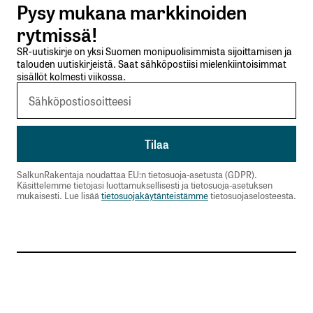
Pysy mukana markkinoiden
Lähetä kommentti
rytmissä!
SR-uutiskirje on yksi Suomen monipuolisimmista sijoittamisen ja
talouden uutiskirjeistä. Saat sähköpostiisi mielenkiintoisimmat
sisällöt kolmesti viikossa.
SalkunRakentaja noudattaa EU:n tietosuoja-asetusta (GDPR).
Käsittelemme tietojasi luottamuksellisesti ja tietosuoja-asetuksen
mukaisesti. Lue lisää
tietosuojakäytänteistämme
tietosuojaselosteesta.