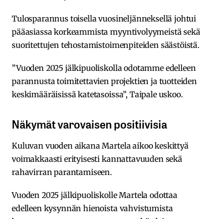
Tulosparannus toisella vuosineljänneksellä johtui
pääasiassa korkeammista myyntivolyymeistä sekä
suoritettujen tehostamistoimenpiteiden säästöistä.
”Vuoden 2025 jälkipuoliskolla odotamme edelleen
parannusta toimitettavien projektien ja tuotteiden
keskimääräisissä katetasoissa”, Taipale uskoo.
Näkymät varovaisen positiivisia
Kuluvan vuoden aikana Martela aikoo keskittyä
voimakkaasti erityisesti kannattavuuden sekä
rahavirran parantamiseen.
Vuoden 2025 jälkipuoliskolle Martela odottaa
edelleen kysynnän hienoista vahvistumista