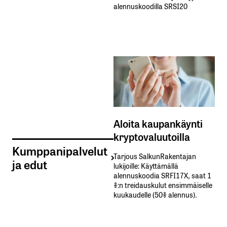
alennuskoodilla SRSI20
Aloita kaupankäynti
kryptovaluutoilla
Kumppanipalvelut
Tarjous SalkunRakentajan
ja edut
lukijoille: Käyttämällä​ ​
alennuskoodia​ ​SRFI17X,​ ​saat​ ​1
%:n treidauskulut​ ​ensimmäiselle​ ​
kuukaudelle​ ​(50%​ ​alennus).