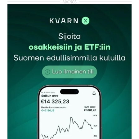
kirjautua
sisään
rekisteröityä
Sähköpostiosoitettasi ei julkaista.
Pakolliset
kentät on merkitty
*
Kommentti
*
Nimesi tai nimimerkkisi
*