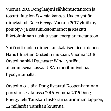
Vuonna 2006 Dong laajeni sähköntuotantoon ja
toteutti fuusion
Elsamin
kanssa. Uuden yhtiön
nimeksi tuli
Dong Energy
. Vuonna 2017 yhtiö myi
pois öljy- ja kaasuliiketoiminnot ja keskitti
liiketoiminnan uusiutuvaan energian tuotantoon.
Yhtiö otti uuden nimen tanskalaisen tiedemiehen
Hans Christian Orstedin
mukaan. Vuonna 2018
Orsted hankki
Deepwater Wind
-yhtiön,
aikomuksena kasvaa USA:n merituulivoimaa
hyödyntämällä.
Orstedin edeltäjä Dong listautui Kööpenhaminan
pörssiin kesäkuussa 2016. Vuonna 2015 Dong
Energy teki Tanskan historian suurimman tappion,
12 miljardia Tanskan kruunua.