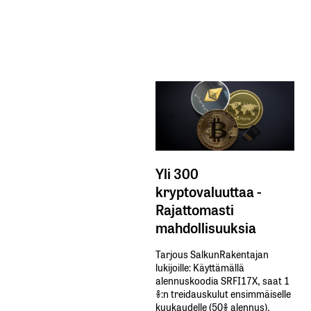
Yli 300
kryptovaluuttaa -
Rajattomasti
mahdollisuuksia
Tarjous SalkunRakentajan
lukijoille: Käyttämällä​ ​
alennuskoodia​ ​SRFI17X,​ ​saat​ ​1
%:n treidauskulut​ ​ensimmäiselle​ ​
kuukaudelle​ ​(50%​ ​alennus).