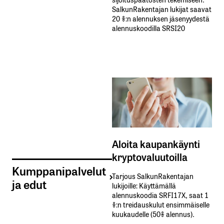
SalkunRakentajan lukijat saavat
20 %:n alennuksen jäsenyydestä
alennuskoodilla SRSI20
Aloita kaupankäynti
kryptovaluutoilla
Kumppanipalvelut
Tarjous SalkunRakentajan
ja edut
lukijoille: Käyttämällä​ ​
alennuskoodia​ ​SRFI17X,​ ​saat​ ​1
%:n treidauskulut​ ​ensimmäiselle​ ​
kuukaudelle​ ​(50%​ ​alennus).