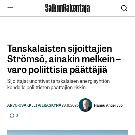
Tanskalaisten sijoittajien
Strömsö, ainakin melkein –
varo poliittisia päättäjiä
Sijoittajat unohtivat tanskalaisen energiayhtiön
kohdalla poliittisten päättäjien riskin.
Hannu Angervuo
ARVO-OSAKKEET
VIERASKYNÄ
29.8.2025
0