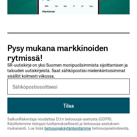
Sähköpostiosoitteesi
*
Tilaa SalkunRakentajan uutiskirje
Pysy mukana markkinoiden
Lähetä kommentti
rytmissä!
SR-uutiskirje on yksi Suomen monipuolisimmista sijoittamisen ja
talouden uutiskirjeistä. Saat sähköpostiisi mielenkiintoisimmat
sisällöt kolmesti viikossa.
SalkunRakentaja noudattaa EU:n tietosuoja-asetusta (GDPR).
Käsittelemme tietojasi luottamuksellisesti ja tietosuoja-asetuksen
mukaisesti. Lue lisää
tietosuojakäytänteistämme
tietosuojaselosteesta.