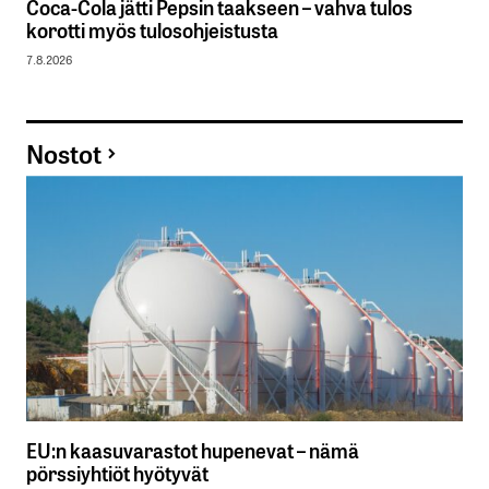
Coca-Cola jätti Pepsin taakseen – vahva tulos
korotti myös tulosohjeistusta
7.8.2026
Nostot
EU:n kaasuvarastot hupenevat – nämä
pörssiyhtiöt hyötyvät