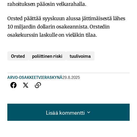
rahoituksen pääosin velkarahalla.
Orsted päättää syyskuun alussa jättimäisestä lähes
10 miljardin dollarin osakeannista. Orstedin
osakekurssin laskulle on vieläkin tilaa.
Orsted
poliittinen riski
tuulivoima
ARVO-OSAKKEET
VIERASKYNÄ
29.8.2025
Lisää kommentti
Lisää kommentti