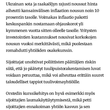
Ukrainan sota ja raakaöljyn rajusti noussut hinta
aiheutti kansainvälisen inflaation nousun noin 10
prosentin tasolle. Voimakas inflaatio pakotti
keskuspankin nostamaan ohjauskorot yli
kymmenen vuotta sitten olleelle tasolle. Yritysten
investointien kustannukset nousivat korkokojen
nousun vuoksi merkittävästi, mikä puolestaan
romahdutti yhtiöiden osakekurssin.
Sijoittajat unohtivat poliittisten päättäjien riskin
siitä, että jo päätetyt tuulipuistorakentamisen luvat
voidaan peruuttaa, mikä voi aiheuttaa erittäin suuret
taloudelliset tappiot tuulivoimayhtiöille.
Orstedin kurssikehitys on hyvä esimerkki myös
sijoittajien laumakäyttäytymisestä, mikä petti
sijoittajien ennakoiman yhtiön kasvun ja sen