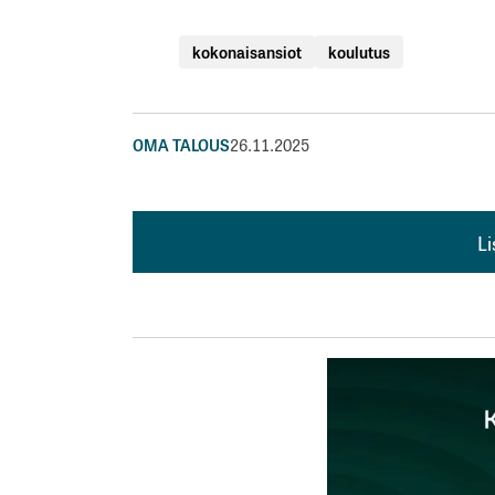
kokonaisansiot
koulutus
OMA TALOUS
26.11.2025
L
L
kirj
Sähköpostiosoitettasi ei julkaista.
Pakollis