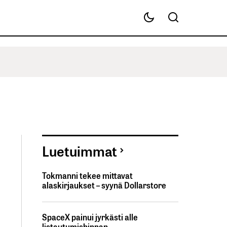
Luetuimmat
Tokmanni tekee mittavat
alaskirjaukset – syynä Dollarstore
SpaceX painui jyrkästi alle
listautumishinnan