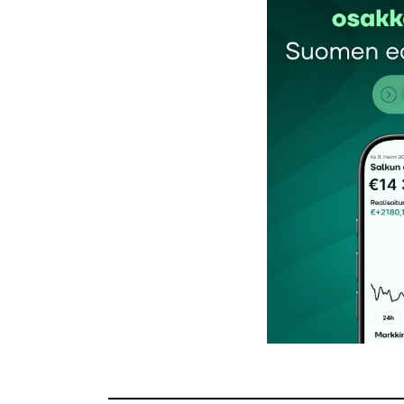
Kommentti
*
Nimesi tai nimimerkkisi
*
Tilaa SalkunRakentajan uutiskirje
Lähetä kommentti