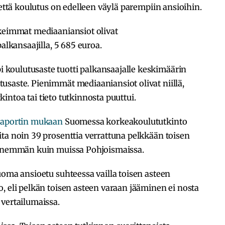
 että koulutus on edelleen väylä parempiin ansioihin.
rkeimmat mediaaniansiot olivat
alkansaajilla, 5 685 euroa.
koulutusaste tuotti palkansaajalle keskimäärin
usaste. Pienimmät mediaaniansiot olivat niillä,
tkintoa tai tieto tutkinnosta puuttui.
aportin mukaan
Suomessa korkeakoulututkinto
ta noin 39 prosenttia verrattuna pelkkään toisen
i enemmän kuin muissa Pohjoismaissa.
uoma ansioetu suhteessa vailla toisen asteen
, eli pelkän toisen asteen varaan jääminen ei nosta
vertailumaissa.