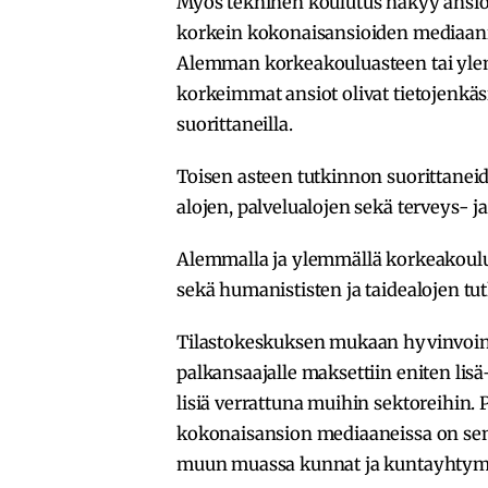
Myös tekninen koulutus näkyy ansioi
korkein kokonaisansioiden mediaani o
Alemman korkeakouluasteen tai yle
korkeimmat ansiot olivat tietojenkäsi
suorittaneilla.
Toisen asteen tutkinnon suorittanei
alojen, palvelualojen sekä terveys- j
Alemmalla ja ylemmällä korkeakoulua
sekä humanististen ja taidealojen tut
Tilastokeskuksen mukaan hyvinvointi
palkansaajalle maksettiin eniten lis
lisiä verrattuna muihin sektoreihin. 
kokonaisansion mediaaneissa on sen 
muun muassa kunnat ja kuntayhtym