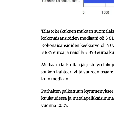
Tilastokeskuksen mukaan suomalaist
kokonaisansioiden mediaani oli 3 6
Kokonaisansioiden keskiarvo oli 4 0
3 884 euroa ja naisilla 3 373 euroa 
Mediaani tarkoittaa järjestetyn lukuj
joukon kahteen yhtä suureen osaan: 
kuin mediaani.
Parhaiten palkattuun kymmenykseen 
kuukaudessa ja matalapalkkaisimman
vuonna 2024.