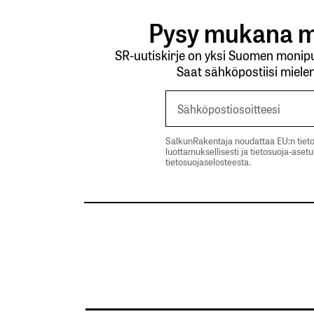
Pysy mukana m
SR-uutiskirje on yksi Suomen monipuo
Saat sähköpostiisi mielen
SalkunRakentaja noudattaa EU:n tieto
luottamuksellisesti ja tietosuoja-aset
tietosuojaselosteesta.