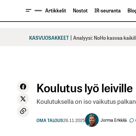
Artikkelit
Nostot
IR-seuranta
Blog
|
KASVUOSAKKEET
Analyysi: NoHo kasvaa kaikil
Koulutus lyö leiville
Koulutuksella on iso vaikutus palka
Jorma Erkkilä
OMA TALOUS
26.11.2025