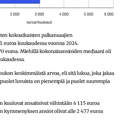
en kokoaikaisten palkansaajien
11 euroa kuukaudessa vuonna 2024.
70 euroa. Miehillä kokonaisansioiden mediaani oli
kuukaudessa.
oukon keskimmäistä arvoa, eli sitä lukua, joka jakaa
puolet luvuista on pienempiä ja puolet suurempia
kuuluvat ansaitsivat vähintään 6 115 euroa
 kymmenyksen ansiot olivat alle 2 477 euroa