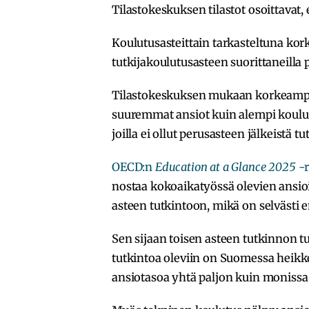
Tilastokeskuksen tilastot osoittavat,
Koulutusasteittain tarkasteltuna ko
tutkijakoulutusasteen suorittaneilla p
Tilastokeskuksen mukaan korkeampi 
suuremmat ansiot kuin alempi koulut
joilla ei ollut perusasteen jälkeistä tu
OECD:n
Education at a Glance 2025
-r
nostaa kokoaikatyössä olevien ansioi
asteen tutkintoon, mikä on selväst
Sen sijaan toisen asteen tutkinnon t
tutkintoa oleviin on Suomessa heikko
ansiotasoa yhtä paljon kuin monissa 