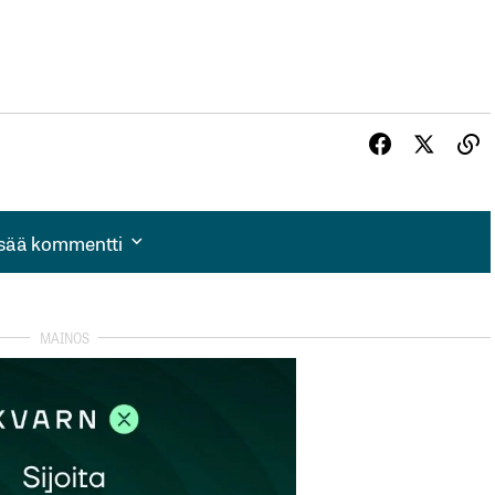
isää kommentti
isää kommentti
autua sisään
rekisteröityä
et kentät on merkitty
*