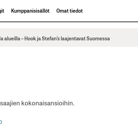
it
Kumppanisisällöt
Omat tiedot
la alueilla – Hook ja Stefan’s laajentavat Suomessa
nsaajien kokonaisansioihin.
0