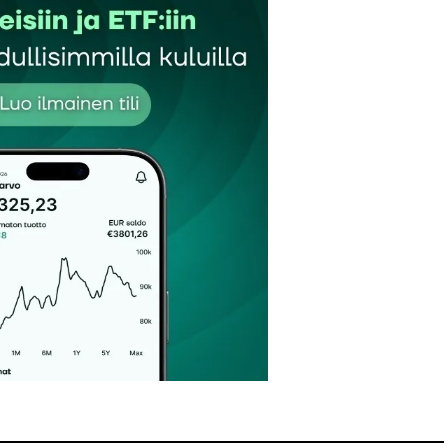
Sähköpostiosoitteesi
*