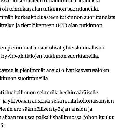
ssa. Toisen asteen tutkinnon suorittaneista
li tekniikan alan tutkinnon suorittaneilla.
mmän korkeakouluasteen tutkinnon suorittaneista
ttelyn ja tietoliikenteen (ICT) alan tutkinnon
den pienimmät ansiot olivat yhteiskunnallisten
a hyvinvointialojen tutkinnon suorittaneilla.
steella pienimmät ansiot olivat kasvatusalojen
kinnon suorittaneilla.
aluehallinnon sektorilla keskimääräiselle
ä- ja ylityöajan ansioita sekä muita kokonaisansion
Pienin ero säännöllisen työajan ansion ja
sijaan muussa paikallishallinnossa, johon kuuluu
ät.