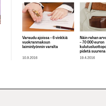
Varaudu ajoissa – 6 vinkkiä
Näin rahan arv
vuokranmaksun
– 70 000 euron
laiminlyönnin varalta
kulutusluottopo
pidetä suurena
10.9.2016
19.4.2016