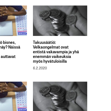
kö bisnes,
Takuusäätiö:
 näy? Näissä
Velkaongelmat ovat
entistä vakavampia ja yhä
 auttavat
enemmän vaikeuksia
myös hyvätuloisilla
6.2.2020