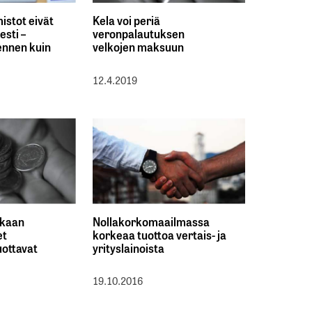
mistot eivät
Kela voi periä
sesti –
veronpalautuksen
ennen kuin
velkojen maksuun
12.4.2019
ukaan
Nollakorkomaailmassa
et
korkeaa tuottoa vertais- ja
uottavat
yrityslainoista
19.10.2016