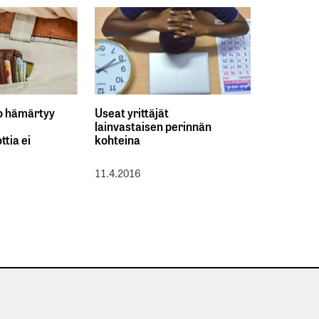
o hämärtyy
Useat yrittäjät
lainvastaisen perinnän
ttia ei
kohteina
11.4.2016