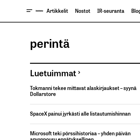
Artikkelit
Nostot
IR-seuranta
Blog
perintä
Luetuimmat
Tokmanni tekee mittavat alaskirjaukset – syynä
Dollarstore
SpaceX painui jyrkästi alle listautumishinnan
Microsoft teki pörssihistoriaa – yhden päivän
arvonnousu ennätyksellinen