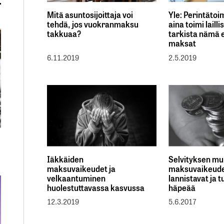
Mitä asuntosijoittaja voi
Yle: Perintätoi
tehdä, jos vuokranmaksu
aina toimi lailli
takkuaa?
tarkista nämä 
maksat
6.11.2019
2.5.2019
Iäkkäiden
Selvityksen m
maksuvaikeudet ja
maksuvaikeud
velkaantuminen
lannistavat ja t
huolestuttavassa kasvussa
häpeää
12.3.2019
5.6.2017