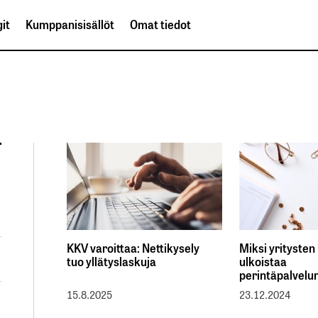
it
Kumppanisisällöt
Omat tiedot
KKV varoittaa: Nettikysely
Miksi yritysten
tuo yllätyslaskuja
ulkoistaa
perintäpalvelu
15.8.2025
23.12.2024