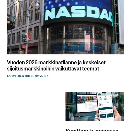
Vuoden 2026 markkinatilanne ja keskeiset
sijoitusmarkkinoihin vaikuttavat teemat
KAUPALLINEN YHTEISTYÖ
KVARN X
Sijoittaja.fi-jäsenyys