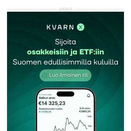
kirjautua
sisään
rekisteröityä
Sähköpostiosoitettasi ei julkaista.
Pakolliset
kentät on merkitty
*
Kommentti
*
Nimesi tai nimimerkkisi
*