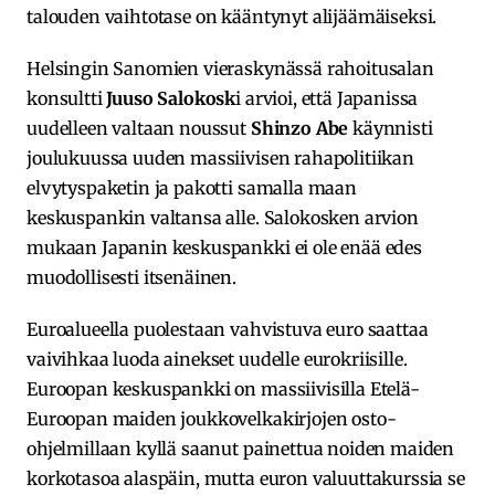
talouden vaihtotase on kääntynyt alijäämäiseksi.
Helsingin Sanomien vieraskynässä rahoitusalan
konsultti
Juuso Salokosk
i arvioi, että Japanissa
uudelleen valtaan noussut
Shinzo Abe
käynnisti
joulukuussa uuden massiivisen rahapolitiikan
elvytyspaketin ja pakotti samalla maan
keskuspankin valtansa alle. Salokosken arvion
mukaan Japanin keskuspankki ei ole enää edes
muodollisesti itsenäinen.
Euroalueella puolestaan vahvistuva euro saattaa
vaivihkaa luoda ainekset uudelle eurokriisille.
Euroopan keskuspankki on massiivisilla Etelä-
Euroopan maiden joukkovelkakirjojen osto-
ohjelmillaan kyllä saanut painettua noiden maiden
korkotasoa alaspäin, mutta euron valuuttakurssia se