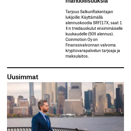
mahdollisuuksia
Tarjous SalkunRakentajan
lukijoille: Käyttämällä​ ​
alennuskoodia​ ​SRFI17X,​ ​saat​ ​1
%:n treidauskulut​ ​ensimmäiselle​ ​
kuukaudelle​ ​(50%​ ​alennus).
Coinmotion Oy on
Finanssivalvonnan valvoma
kryptovarapalvelun tarjoaja ja
maksulaitos.
Uusimmat