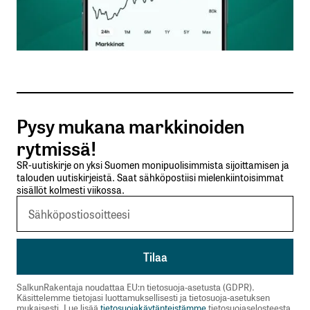
Sähköpostiosoitteesi
*
Tilaa SalkunRakentajan uutiskirje
Pysy mukana markkinoiden
Lähetä kommentti
rytmissä!
SR-uutiskirje on yksi Suomen monipuolisimmista sijoittamisen ja
talouden uutiskirjeistä. Saat sähköpostiisi mielenkiintoisimmat
sisällöt kolmesti viikossa.
SalkunRakentaja noudattaa EU:n tietosuoja-asetusta (GDPR).
Käsittelemme tietojasi luottamuksellisesti ja tietosuoja-asetuksen
mukaisesti. Lue lisää
tietosuojakäytänteistämme
tietosuojaselosteesta.