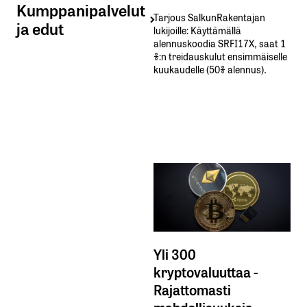
Kumppanipalvelut
Tarjous SalkunRakentajan
ja edut
lukijoille: Käyttämällä​ ​
alennuskoodia​ ​SRFI17X,​ ​saat​ ​1
%:n treidauskulut​ ​ensimmäiselle​ ​
kuukaudelle​ ​(50%​ ​alennus).
Yli 300
kryptovaluuttaa -
Rajattomasti