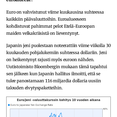
Euro on vahvistunut viime kuukausina suhteessa
kaikkiin päävaluuttoihin. Euroalueeseen
kohdistuvat pahimmat pelot Etelä-Euroopan
maiden velkakriisistä on lieventynyt.
Japanin jeni puolestaan noteerattiin viime viikolla 30
kuukauden pohjalukemiin suhteessa dollariin. Jeni
on heikentynyt rajusti myös euroon nähden.
Uutistoimisto Bloombergin mukaan tämä tapahtui
sen jälkeen kun Japanin hallitus ilmoitti, että se
tulee panostamaan 116 miljardia dollaria uusiin
talouden elvytyspaketteihin.