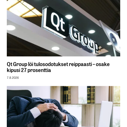
Qt Group löi tulosodotukset reippaasti – osake
kipusi 27 prosenttia
7.8.2026