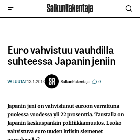
Euro vahvistuu vauhdilla
suhteessa Japanin jeniin
SalkunRakentaja
VALUUTAT
13.1.2013
0
Japanin jeni on vahvistunut euroon verrattuna
puolessa vuodessa yli 22 prosenttia. Taustalla on
Japanin keskuspankin politiikkamuutos. Luoko
vahvistuva euro uuden kriisin siemenet
euroalueelle?