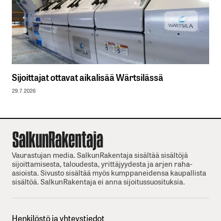
Sijoittajat ottavat aikalisää Wärtsilässä
29.7.2026
Vaurastujan media. SalkunRakentaja sisältää sisältöjä
sijoittamisesta, taloudesta, yrittäjyydesta ja arjen raha-
asioista. Sivusto sisältää myös kumppaneidensa kaupallista
sisältöä. SalkunRakentaja ei anna sijoitussuosituksia.
Henkilöstö ja yhteystiedot