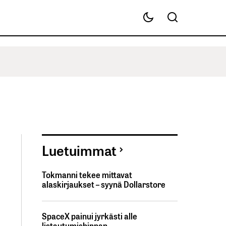
Luetuimmat
Tokmanni tekee mittavat
alaskirjaukset – syynä Dollarstore
SpaceX painui jyrkästi alle
listautumishinnan