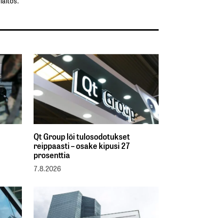
aitos.
Qt Group löi tulosodotukset
reippaasti – osake kipusi 27
prosenttia
7.8.2026