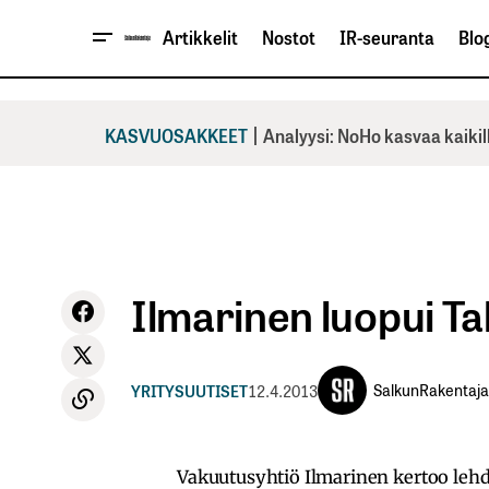
Artikkelit
Nostot
IR-seuranta
Blog
|
KASVUOSAKKEET
Analyysi: NoHo kasvaa kaikil
Ilmarinen luopui T
SalkunRakentaja
YRITYSUUTISET
12.4.2013
Vakuutusyhtiö Ilmarinen kertoo leh