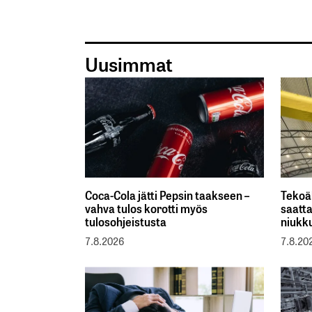
Uusimmat
Coca-Cola jätti Pepsin taakseen –
Tekoä
vahva tulos korotti myös
saatta
tulosohjeistusta
niukk
7.8.2026
7.8.20