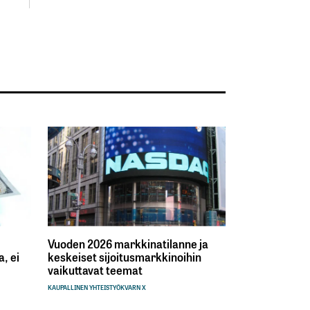
Vuoden 2026 markkinatilanne ja
, ei
keskeiset sijoitusmarkkinoihin
vaikuttavat teemat
KAUPALLINEN YHTEISTYÖ
KVARN X