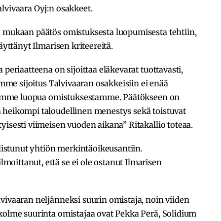
lvivaara Oyj:n osakkeet.
n mukaan päätös omistuksesta luopumisesta tehtiin,
äyttänyt Ilmarisen kriteereitä.
 periaatteena on sijoittaa eläkevarat tuottavasti,
tämme sijoitus Talvivaaran osakkeisiin ei enää
äätimme luopua omistuksestamme. Päätökseen on
 heikompi taloudellinen menestys sekä toistuvat
yisesti viimeisen vuoden aikana” Ritakallio toteaa.
llistunut yhtiön merkintäoikeusantiin.
oittanut, että se ei ole ostanut Ilmarisen
vivaaran neljänneksi suurin omistaja, noin viiden
 kolme suurinta omistajaa ovat Pekka Perä, Solidium