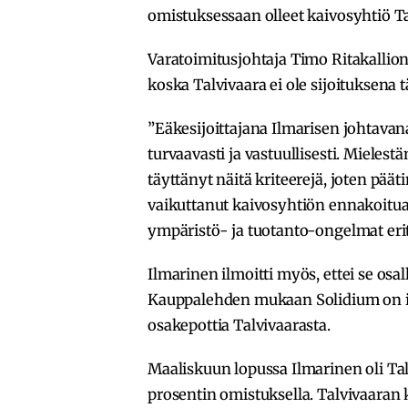
omistuksessaan olleet kaivosyhtiö Ta
Varatoimitusjohtaja Timo Ritakallio
koska Talvivaara ei ole sijoituksena t
”Eäkesijoittajana Ilmarisen johtavana
turvaavasti ja vastuullisesti. Mieles
täyttänyt näitä kriteerejä, joten p
vaikuttanut kaivosyhtiön ennakoitua
ympäristö- ja tuotanto-ongelmat erit
Ilmarinen ilmoitti myös, ettei se osa
Kauppalehden mukaan Solidium on ilm
osakepottia Talvivaarasta.
Maaliskuun lopussa Ilmarinen oli Tal
prosentin omistuksella. Talvivaaran