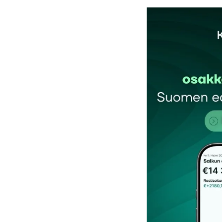
Sähköpostiosoitettasi ei julkaista.
Pakollis
Kommentti
*
Nimesi tai nimimerkkisi
*
Tilaa SalkunRakentajan uutiskirje
Lähetä kommentti