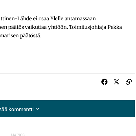
ettinen-Lähde ei osaa Ylelle antamassaan
isen päätös vaikuttaa yhtiöön. Toimitusjohtaja Pekka
marisen päätöstä.
isää kommentti
isää kommentti
autua sisään
rekisteröityä