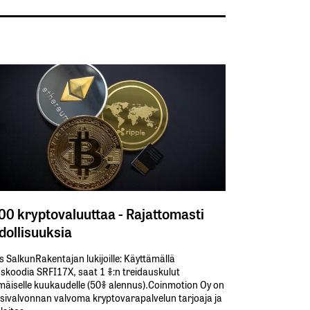
300 kryptovaluuttaa - Rajattomasti
ollisuuksia
s SalkunRakentajan lukijoille: Käyttämällä​ ​
koodia​ ​SRFI17X,​ ​saat​ ​1 %:n treidauskulut​ ​
äiselle​ ​kuukaudelle​ ​(50%​ ​alennus).Coinmotion Oy on
sivalvonnan valvoma kryptovarapalvelun tarjoaja ja