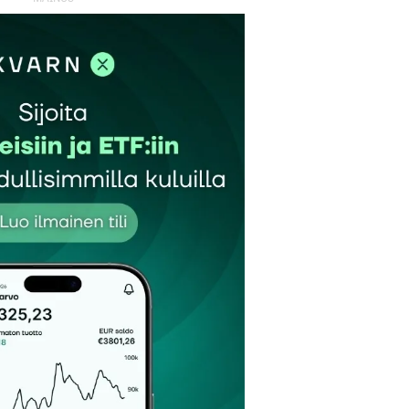
et kentät on merkitty
*
Sähköpostiosoitteesi
*