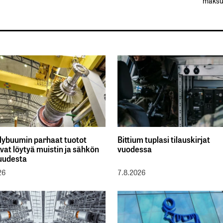
maksul
lybuumin parhaat tuotot
Bittium tuplasi tilauskirjat
vat löytyä muistin ja sähkön
vuodessa
uudesta
26
7.8.2026