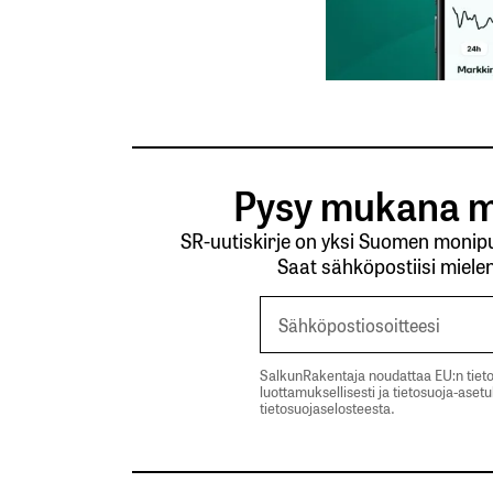
Pysy mukana m
SR-uutiskirje on yksi Suomen monipuo
Saat sähköpostiisi mielen
SalkunRakentaja noudattaa EU:n tieto
luottamuksellisesti ja tietosuoja-aset
tietosuojaselosteesta.