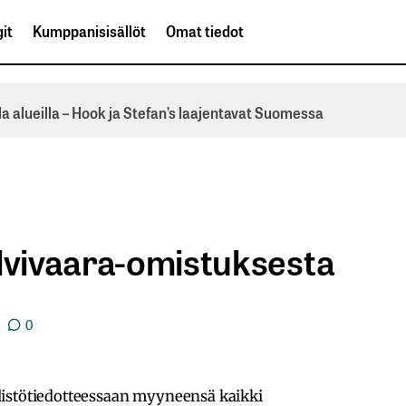
it
Kumppanisisällöt
Omat tiedot
la alueilla – Hook ja Stefan’s laajentavat Suomessa
alvivaara-omistuksesta
0
distötiedotteessaan myyneensä kaikki