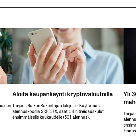
Aloita kaupankäynti kryptovaluutoilla
Yli 
mahd
inoiden
Tarjous SalkunRakentajan lukijoille: Käyttämällä​ ​
alennuskoodia​ ​SRFI17X,​ ​saat​ ​1 %:n treidauskulut​ ​
Tarjou
ensimmäiselle​ ​kuukaudelle​ ​(50%​ ​alennus).
alennus
ensimm
Finans