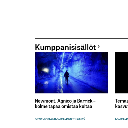
Kumppanisisällöt
Newmont, Agnico ja Barrick –
Temaa
kolme tapaa omistaa kultaa
kasvu
ARVO-OSAKKEET
KAUPALLINEN YHTEISTYÖ
KAUPALLIN