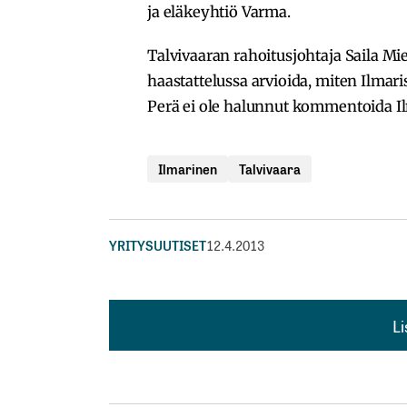
ja eläkeyhtiö Varma.
Talvivaaran rahoitusjohtaja Saila Mi
haastattelussa arvioida, miten Ilmar
Perä ei ole halunnut kommentoida Il
Ilmarinen
Talvivaara
YRITYSUUTISET
12.4.2013
L
L
kirj