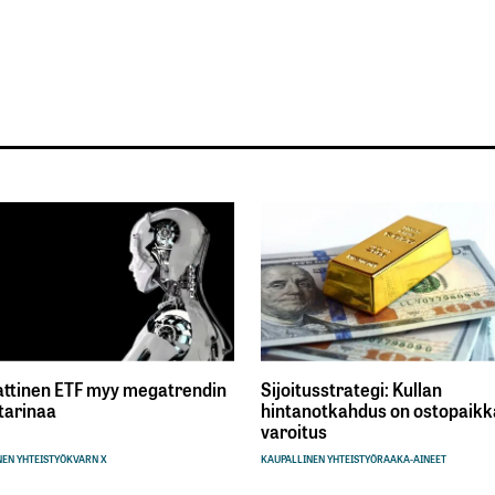
ttinen ETF myy megatrendin
Sijoitusstrategi: Kullan
tarinaa
hintanotkahdus on ostopaikka
varoitus
EN YHTEISTYÖ
KVARN X
KAUPALLINEN YHTEISTYÖ
RAAKA-AINEET