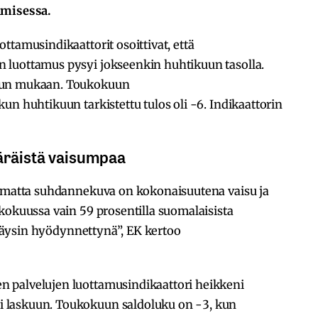
amisessa.
ttamusindikaattorit osoittivat, että
 luottamus pysyi jokseenkin huhtikuun tasolla.
elun mukaan. Toukokuun
un huhtikuun tarkistettu tulos oli -6. Indikaattorin
ääräistä vaisumpaa
limatta suhdannekuva on kokonaisuutena vaisu ja
kokuussa vain 59 prosentilla suomalaisista
i täysin hyödynnettynä”, EK kertoo
 palvelujen luottamusindikaattori heikkeni
 laskuun. Toukokuun saldoluku on -3, kun