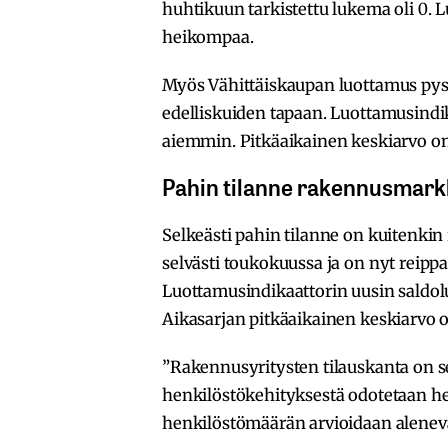
huhtikuun tarkistettu lukema oli 0. L
heikompaa.
Myös Vähittäiskaupan luottamus pys
edelliskuiden tapaan. Luottamusindik
aiemmin. Pitkäaikainen keskiarvo on
Pahin tilanne rakennusmarkk
Selkeästi pahin tilanne on kuitenkin
selvästi toukokuussa ja on nyt reippa
Luottamusindikaattorin uusin saldol
Aikasarjan pitkäaikainen keskiarvo
”Rakennusyritysten tilauskanta on s
henkilöstökehityksestä odotetaan heik
henkilöstömäärän arvioidaan aleneva