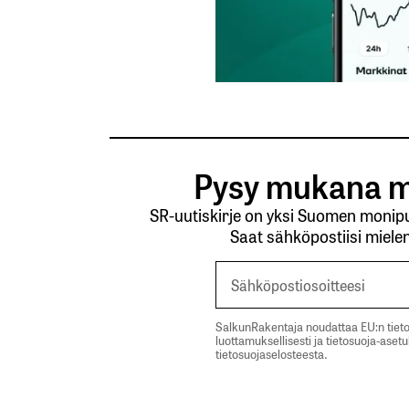
Nimesi tai nimimerkkisi
*
Tilaa SalkunRakentajan uutiskirje
Lähetä kommentti
Pysy mukana m
SR-uutiskirje on yksi Suomen monipuo
Saat sähköpostiisi mielen
SalkunRakentaja noudattaa EU:n tieto
luottamuksellisesti ja tietosuoja-aset
tietosuojaselosteesta.