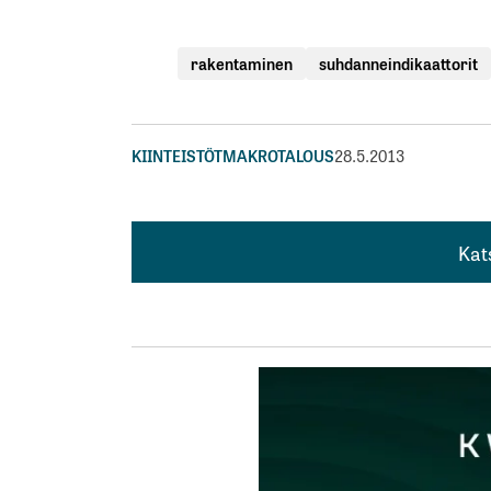
rakentaminen
suhdanneindikaattorit
KIINTEISTÖT
MAKROTALOUS
28.5.2013
Kat
Kat
Jep, Jep..ja tämä näkyy myös rakennusliik
http://www.talouselama.fi/sijoittaminen
”Lemminkäinen jätti omistajat ilman osin
joka oli pysynyt samana viisi vuotta pörss