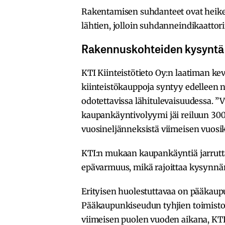
Rakentamisen suhdanteet ovat heik
lähtien, jolloin suhdanneindikaattori
Rakennuskohteiden kysyntä
KTI Kiinteistötieto Oy:n laatiman 
kiinteistökauppoja syntyy edelleen ni
odotettavissa lähitulevaisuudessa.
kaupankäyntivolyymi jäi reiluun 300
vuosineljänneksistä viimeisen vuos
KTI:n mukaan kaupankäyntiä jarrut
epävarmuus, mikä rajoittaa kysynnän 
Erityisen huolestuttavaa on pääkau
Pääkaupunkiseudun tyhjien toimistot
viimeisen puolen vuoden aikana, KT