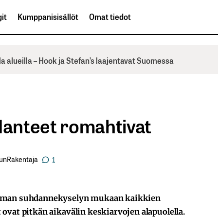
it
Kumppanisisällöt
Omat tiedot
la alueilla – Hook ja Stefan’s laajentavat Suomessa
anteet romahtivat
kunRakentaja
1
timan suhdannekyselyn mukaan kaikkien
ovat pitkän aikavälin keskiarvojen alapuolella.