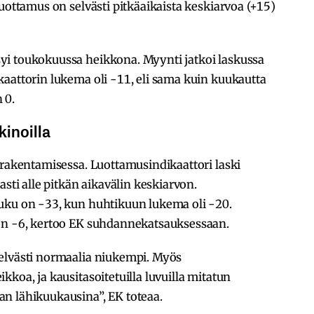
uottamus on selvästi pitkäaikaista keskiarvoa (+15)
yi toukokuussa heikkona. Myynti jatkoi laskussa
aattorin lukema oli -11, eli sama kuin kuukautta
 0.
inoilla
 rakentamisessa. Luottamusindikaattori laski
asti alle pitkän aikavälin keskiarvon.
uku on -33, kun huhtikuun lukema oli -20.
 on -6, kertoo EK suhdannekatsauksessaan.
elvästi normaalia niukempi. Myös
koa, ja kausitasoitetuilla luvuilla mitatun
n lähikuukausina”, EK toteaa.