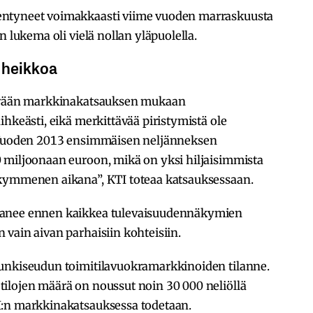
entyneet voimakkaasti viime vuoden marraskuusta
n lukema oli vielä nollan yläpuolella.
 heikkoa
kevään markkinakatsauksen mukaan
hkeästi, eikä merkittävää piristymistä ole
 ”Vuoden 2013 ensimmäisen neljänneksen
 miljoonaan euroon, mikä on yksi hiljaisimmista
ikymmenen aikana”, KTI toteaa katsauksessaan.
tanee ennen kaikkea tulevaisuudennäkymien
vain aivan parhaisiin kohteisiin.
punkiseudun toimitilavuokramarkkinoiden tilanne.
ilojen määrä on noussut noin 30 000 neliöllä
I:n markkinakatsauksessa todetaan.