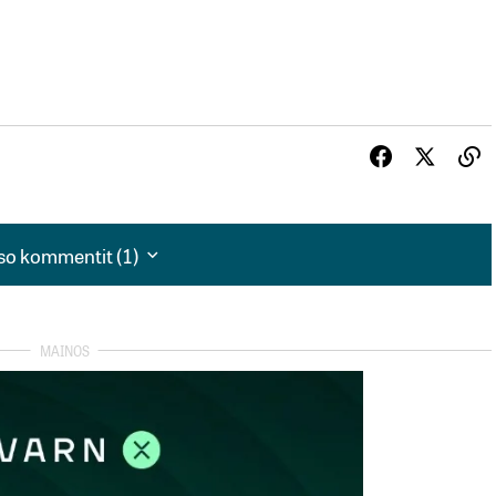
so kommentit (1)
so kommentit (1)
keiden tuloksissa ja markkina-arvoissa.
/taantuma+lyo+rakentajaa+idasta+ja+lannesta/a2186049
koa vuonna 2010. SRV puolitti tänä keväänä osinkonsa,
inoteerauksen alkamisesta lähtien.”