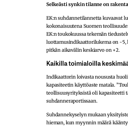
Selkeästi synkin tilanne on rakent
EK:n suhdannetilannetta kuvaavat luo
kokonaisuutena Suomen teollisuuden
EK:n toukokuussa tekemän tiedust
luottamusindikaattorilukema on -5, k
pitkän aikavälin keskiarvo on +2.
Kaikilla toimialoilla keskim
Indikaattorin loivasta noususta huo
kapasiteetin käyttöaste matala. ”Tou
teollisuusyrityksistä oli kapasiteett
suhdanneraportissaan.
Suhdannekyselyn mukaan yksityisten
hieman, kun myynnin määrä kääntyi