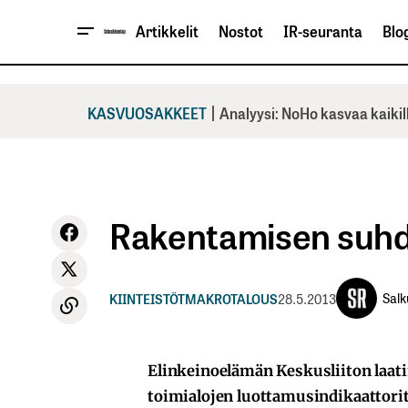
Artikkelit
Nostot
IR-seuranta
Blog
|
KASVUOSAKKEET
Analyysi: NoHo kasvaa kaikil
Rakentamisen suhd
Sal
KIINTEISTÖT
MAKROTALOUS
28.5.2013
Elinkeinoelämän Keskusliiton laa
toimialojen luottamusindikaattorit 