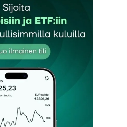
autua sisään
rekisteröityä
et kentät on merkitty
*