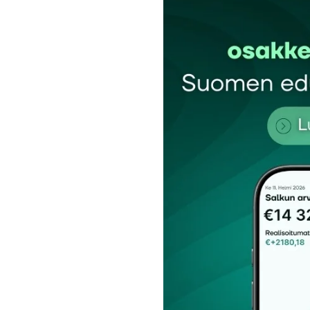
Sipe
28.5.2013 at 08:41
Vastaa
kirj
Sähköpostiosoitettasi ei julkaista.
Pakollis
Kommentti
*