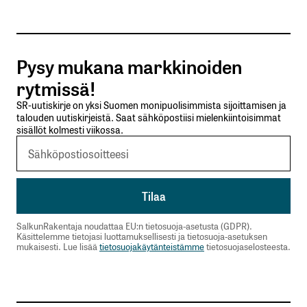
Tilaa SalkunRakentajan uutiskirje
Pysy mukana markkinoiden
Lähetä kommentti
rytmissä!
SR-uutiskirje on yksi Suomen monipuolisimmista sijoittamisen ja
talouden uutiskirjeistä. Saat sähköpostiisi mielenkiintoisimmat
sisällöt kolmesti viikossa.
SalkunRakentaja noudattaa EU:n tietosuoja-asetusta (GDPR).
Käsittelemme tietojasi luottamuksellisesti ja tietosuoja-asetuksen
mukaisesti. Lue lisää
tietosuojakäytänteistämme
tietosuojaselosteesta.