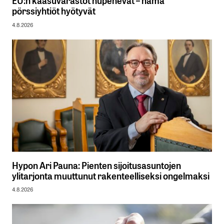
EU:n kaasuvarastot hupenevat – nämä
pörssiyhtiöt hyötyvät
4.8.2026
Hypon Ari Pauna: Pienten sijoitusasuntojen
ylitarjonta muuttunut rakenteelliseksi ongelmaksi
4.8.2026