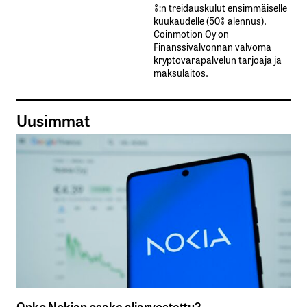
%:n treidauskulut​ ​ensimmäiselle​ ​
kuukaudelle​ ​(50%​ ​alennus).
Coinmotion Oy on
Finanssivalvonnan valvoma
kryptovarapalvelun tarjoaja ja
maksulaitos.
Uusimmat
Onko Nokian osake aliarvostettu?