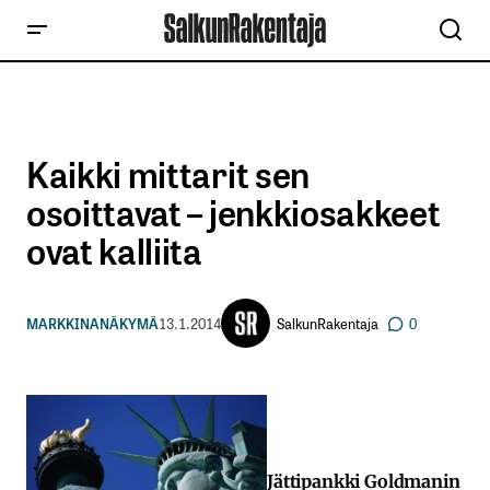
Kaikki mittarit sen
osoittavat – jenkkiosakkeet
ovat kalliita
SalkunRakentaja
MARKKINANÄKYMÄ
13.1.2014
0
Jättipankki Goldmanin