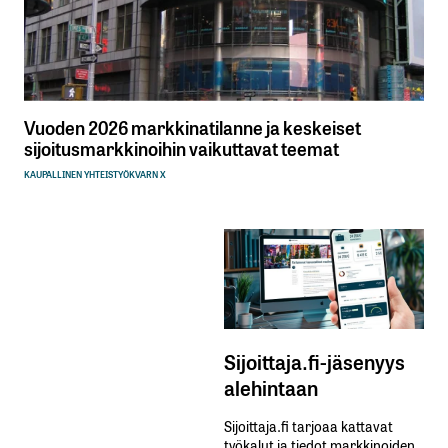
Vuoden 2026 markkinatilanne ja keskeiset
sijoitusmarkkinoihin vaikuttavat teemat
KAUPALLINEN YHTEISTYÖ
KVARN X
Sijoittaja.fi-jäsenyys
alehintaan
Sijoittaja.fi tarjoaa kattavat
työkalut ja tiedot markkinoiden