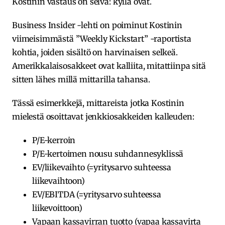
Kostinin vastaus on selvä: kyllä ovat.
Business Insider -lehti on poiminut Kostinin
viimeisimmästä ”Weekly Kickstart” -raportista
kohtia, joiden sisältö on harvinaisen selkeä.
Amerikkalaisosakkeet ovat kalliita, mitattiinpa sitä
sitten lähes millä mittarilla tahansa.
Tässä esimerkkejä, mittareista jotka Kostinin
mielestä osoittavat jenkkiosakkeiden kalleuden:
P/E-kerroin
P/E-kertoimen nousu suhdannesyklissä
EV/liikevaihto (=yritysarvo suhteessa
liikevaihtoon)
EV/EBITDA (=yritysarvo suhteessa
liikevoittoon)
Vapaan kassavirran tuotto (vapaa kassavirta