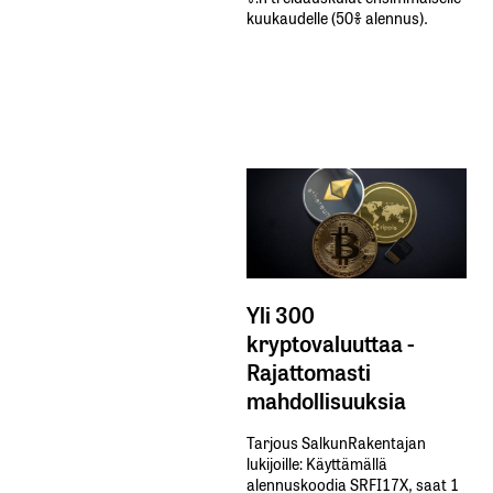
kuukaudelle​ ​(50%​ ​alennus).
Yli 300
kryptovaluuttaa -
Rajattomasti
mahdollisuuksia
Tarjous SalkunRakentajan
lukijoille: Käyttämällä​ ​
alennuskoodia​ ​SRFI17X,​ ​saat​ ​1