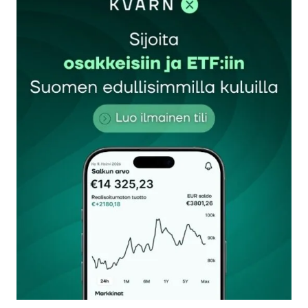
Sähköpostiosoitettasi ei julkaista.
Pakolliset
kentät on merkitty
*
Kommentti
*
Nimesi tai nimimerkkisi
*
Sähköpostiosoitteesi
*