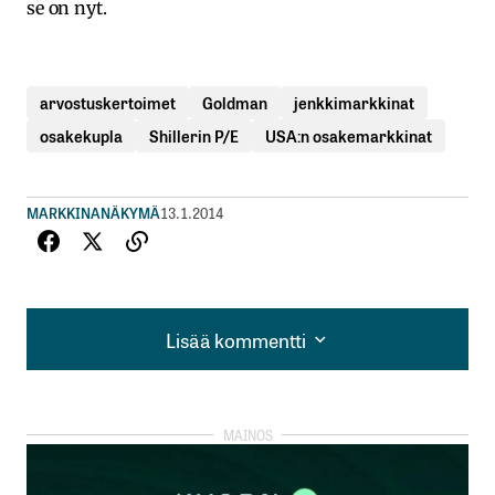
se on nyt.
arvostuskertoimet
Goldman
jenkkimarkkinat
osakekupla
Shillerin P/E
USA:n osakemarkkinat
MARKKINANÄKYMÄ
13.1.2014
Lisää kommentti
Lisää kommentti
kirjautua
sisään
rekisteröityä