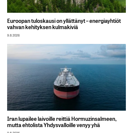
Euroopan tuloskausi on yllättänyt – energiayhtiöt
vahvan kehityksen kulmakiviä
9.8.2026
Iran lupailee laivoille reittiä Hormuzinsalmeen,
mutta ehtolista Yhdysvalloille venyy yhä
9.8.2026