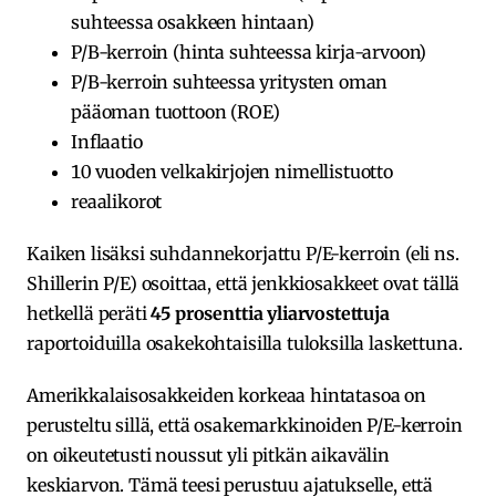
suhteessa osakkeen hintaan)
P/B-kerroin (hinta suhteessa kirja-arvoon)
P/B-kerroin suhteessa yritysten oman
pääoman tuottoon (ROE)
Inflaatio
10 vuoden velkakirjojen nimellistuotto
reaalikorot
Kaiken lisäksi suhdannekorjattu P/E-kerroin (eli ns.
Shillerin P/E) osoittaa, että jenkkiosakkeet ovat tällä
hetkellä peräti
45 prosenttia yliarvostettuja
raportoiduilla osakekohtaisilla tuloksilla laskettuna.
Amerikkalaisosakkeiden korkeaa hintatasoa on
perusteltu sillä, että osakemarkkinoiden P/E-kerroin
on oikeutetusti noussut yli pitkän aikavälin
keskiarvon. Tämä teesi perustuu ajatukselle, että