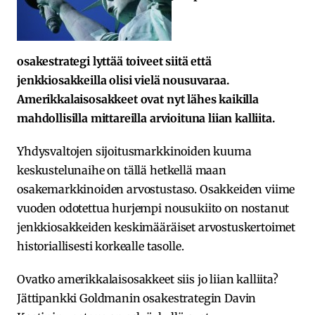
osakestrategi lyttää toiveet siitä että
jenkkiosakkeilla olisi vielä nousuvaraa.
Amerikkalaisosakkeet ovat nyt lähes kaikilla
mahdollisilla mittareilla arvioituna liian kalliita.
Yhdysvaltojen sijoitusmarkkinoiden kuuma
keskustelunaihe on tällä hetkellä maan
osakemarkkinoiden arvostustaso. Osakkeiden viime
vuoden odotettua hurjempi nousukiito on nostanut
jenkkiosakkeiden keskimääräiset arvostuskertoimet
historiallisesti korkealle tasolle.
Ovatko amerikkalaisosakkeet siis jo liian kalliita?
Jättipankki Goldmanin osakestrategin Davin