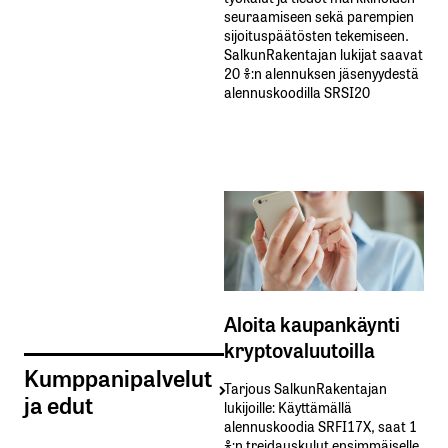
seuraamiseen sekä parempien
sijoituspäätösten tekemiseen.
SalkunRakentajan lukijat saavat
20 %:n alennuksen jäsenyydestä
alennuskoodilla SRSI20
Aloita kaupankäynti
kryptovaluutoilla
Kumppanipalvelut
Tarjous SalkunRakentajan
ja edut
lukijoille: Käyttämällä​ ​
alennuskoodia​ ​SRFI17X,​ ​saat​ ​1
%:n treidauskulut​ ​ensimmäiselle​ ​