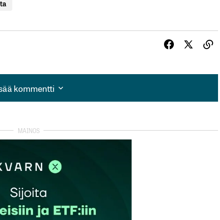
sta
isää kommentti
isää kommentti
autua sisään
rekisteröityä
et kentät on merkitty
*