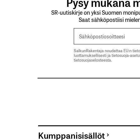
Pysy mukana m
SR-uutiskirje on yksi Suomen monipuo
Saat sähköpostiisi mielen
SalkunRakentaja noudattaa EU:n tieto
luottamuksellisesti ja tietosuoja-aset
tietosuojaselosteesta.
Kumppanisisällöt