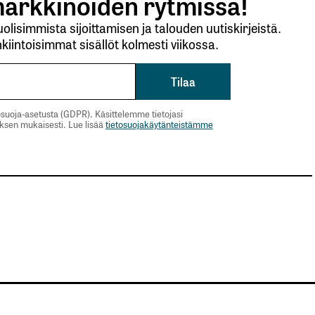
arkkinoiden rytmissä!
lisimmista sijoittamisen ja talouden uutiskirjeistä.
kiintoisimmat sisällöt kolmesti viikossa.
suoja-asetusta (GDPR). Käsittelemme tietojasi
uksen mukaisesti. Lue lisää
tietosuojakäytänteistämme