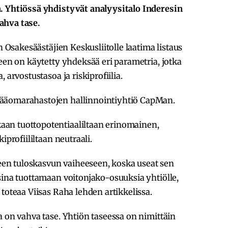
. Yhtiössä yhdistyvät analyysitalo Inderesin
ahva tase.
n Osakesäästäjien Keskusliitolle laatima listaus
seen on käytetty yhdeksää eri parametria, jotka
 arvostustasoa ja riskiprofiilia.
ääomarahastojen hallinnointiyhtiö CapMan.
an tuottopotentiaaliltaan erinomainen,
iprofiililtaan neutraali.
n tuloskasvun vaiheeseen, koska useat sen
sina tuottamaan voitonjako-osuuksia yhtiölle,
toteaa Viisas Raha lehden artikkelissa.
a on vahva tase. Yhtiön taseessa on nimittäin