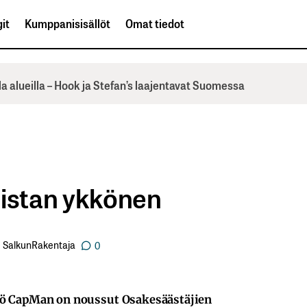
it
Kumppanisisällöt
Omat tiedot
la alueilla – Hook ja Stefan’s laajentavat Suomessa
listan ykkönen
SalkunRakentaja
0
iö CapMan on noussut Osakesäästäjien