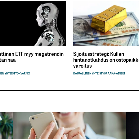
ttinen ETF myy megatrendin
Sijoitusstrategi: Kullan
tarinaa
hintanotkahdus on ostopaikka
varoitus
EN YHTEISTYÖ
KVARN X
KAUPALLINEN YHTEISTYÖ
RAAKA-AINEET