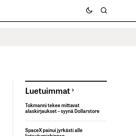
Luetuimmat
Tokmanni tekee mittavat
alaskirjaukset – syynä Dollarstore
SpaceX painui jyrkästi alle
listautumishinnan