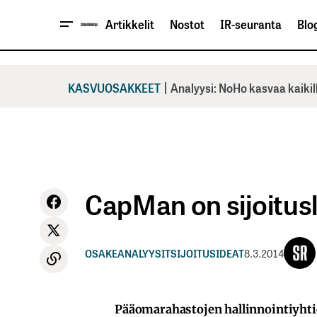
Artikkelit
Nostot
IR-seuranta
Blog
|
KASVUOSAKKEET
Analyysi: NoHo kasvaa kaikil
CapMan on sijoitus
OSAKEANALYYSIT
SIJOITUSIDEAT
8.3.2014
Pääomarahastojen hallinnointiyht