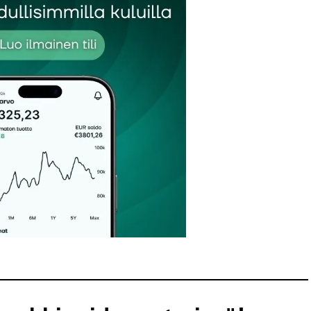
Sähköpostiosoitteesi
*