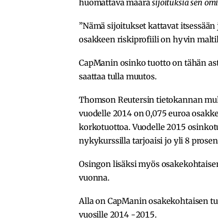
huomattava määrä
sijoituksia sen om
”Nämä sijoitukset kattavat itsessään
osakkeen riskiprofiili on hyvin maltil
CapManin osinko tuotto on tähän ast
saattaa tulla muutos.
Thomson Reutersin tietokannan mu
vuodelle 2014 on 0,075 euroa osakkeel
korkotuottoa. Vuodelle 2015 osinkotu
nykykurssilla tarjoaisi jo yli 8 prose
Osingon lisäksi myös osakekohtaisen
vuonna.
Alla on CapManin osakekohtaisen tu
vuosille 2014 -2015.