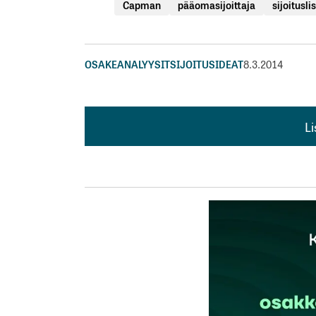
Capman
pääomasijoittaja
sijoitusli
OSAKEANALYYSIT
SIJOITUSIDEAT
8.3.2014
L
L
kirj
Sähköpostiosoitettasi ei julkaista.
Pakollis