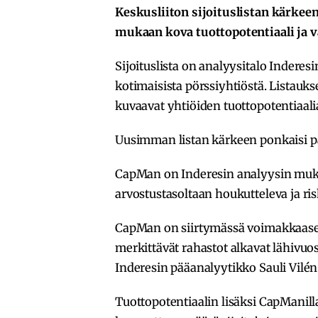
Keskusliiton sijoituslistan kärkeen
mukaan kova tuottopotentiaali ja v
Sijoituslista on analyysitalo Inderesi
kotimaisista pörssiyhtiöstä. Listauk
kuvaavat yhtiöiden tuottopotentiaalia,
Uusimman listan kärkeen ponkaisi p
CapMan on Inderesin analyysin muka
arvostustasoltaan houkutteleva ja risk
CapMan on siirtymässä voimakkaasee
merkittävät rahastot alkavat lähivuo
Inderesin pääanalyytikko Sauli Vilén 
Tuottopotentiaalin lisäksi CapManill