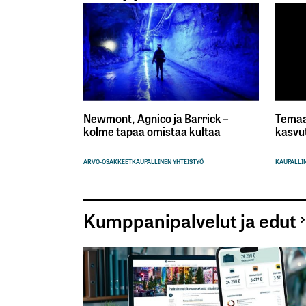
Newmont, Agnico ja Barrick –
Temaa
kolme tapaa omistaa kultaa
kasvu
ARVO-OSAKKEET
KAUPALLINEN YHTEISTYÖ
KAUPALLIN
Kumppanipalvelut ja edut