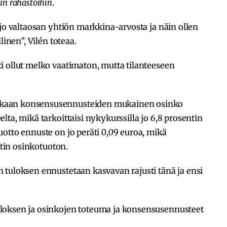
iin rahastoihin
.
 jo valtaosan yhtiön markkina-arvosta ja näin ollen
linen”, Vilén toteaa.
i ollut melko vaatimaton, mutta tilanteeseen
kaan konsensusennusteiden mukainen osinko
ta, mikä tarkoittaisi nykykurssilla jo 6,8 prosentin
otto ennuste on jo peräti 0,09 euroa, mikä
ntin osinkotuoton.
 tuloksen ennustetaan kasvavan rajusti tänä ja ensi
loksen ja osinkojen toteuma ja konsensusennusteet