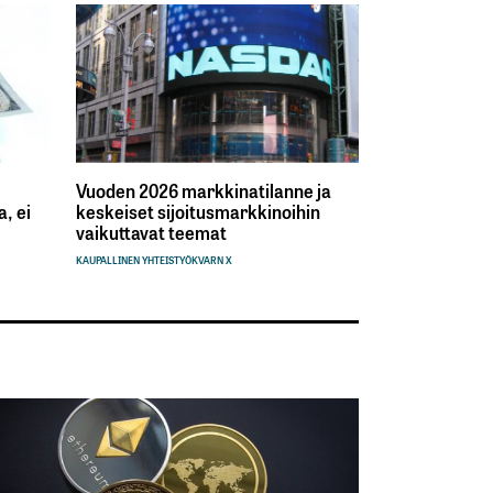
Vuoden 2026 markkinatilanne ja
, ei
keskeiset sijoitusmarkkinoihin
vaikuttavat teemat
KAUPALLINEN YHTEISTYÖ
KVARN X