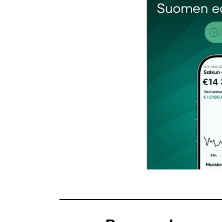
Kommentti
*
Nimesi tai nimimerkkisi
*
Tilaa SalkunRakentajan uutiskirje
Lähetä kommentti