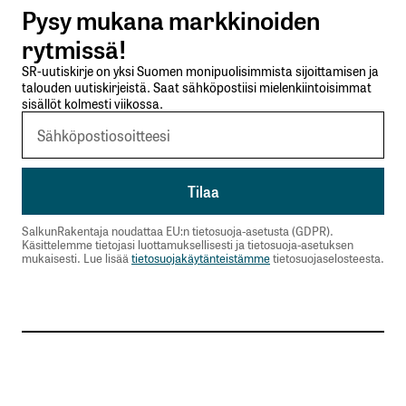
Pysy mukana markkinoiden
Lähetä kommentti
rytmissä!
SR-uutiskirje on yksi Suomen monipuolisimmista sijoittamisen ja
talouden uutiskirjeistä. Saat sähköpostiisi mielenkiintoisimmat
sisällöt kolmesti viikossa.
SalkunRakentaja noudattaa EU:n tietosuoja-asetusta (GDPR).
Käsittelemme tietojasi luottamuksellisesti ja tietosuoja-asetuksen
mukaisesti. Lue lisää
tietosuojakäytänteistämme
tietosuojaselosteesta.