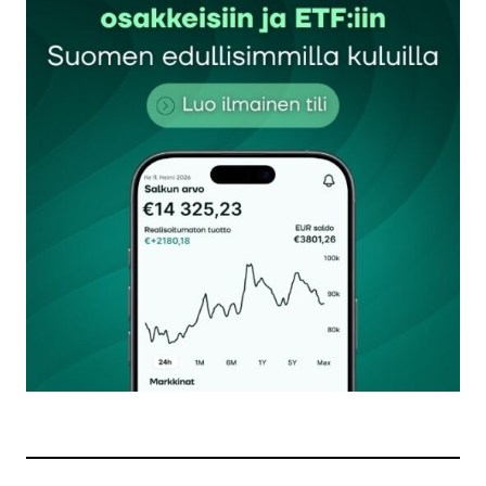
Sähköpostiosoitettasi ei julkaista.
Pakolliset
kentät on merkitty
*
Kommentti
*
Nimesi tai nimimerkkisi
*
Sähköpostiosoitteesi
*
Tilaa SalkunRakentajan uutiskirje