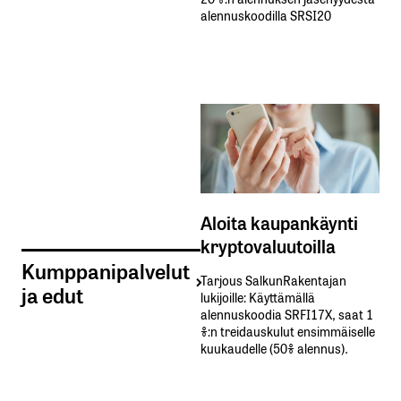
alennuskoodilla SRSI20
Aloita kaupankäynti
kryptovaluutoilla
Kumppanipalvelut
Tarjous SalkunRakentajan
ja edut
lukijoille: Käyttämällä​ ​
alennuskoodia​ ​SRFI17X,​ ​saat​ ​1
%:n treidauskulut​ ​ensimmäiselle​ ​
kuukaudelle​ ​(50%​ ​alennus).