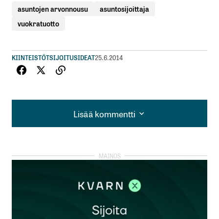
asuntojen arvonnousu
asuntosijoittaja
vuokratuotto
KIINTEISTÖT
SIJOITUSIDEAT
25.6.2014
Lisää kommentti
Lisää kommentti
kirjautua
sisään
rekisteröityä