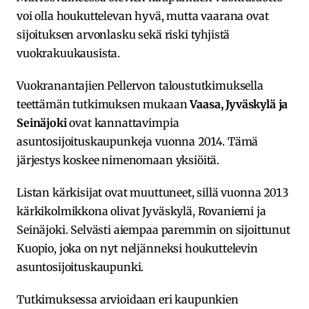
voi olla houkuttelevan hyvä, mutta vaarana ovat
sijoituksen arvonlasku sekä riski tyhjistä
vuokrakuukausista.
Vuokranantajien Pellervon taloustutkimuksella
teettämän tutkimuksen mukaan
Vaasa, Jyväskylä ja
Seinäjoki
ovat kannattavimpia
asuntosijoituskaupunkeja vuonna 2014. Tämä
järjestys koskee nimenomaan yksiöitä.
Listan kärkisijat ovat muuttuneet, sillä vuonna 2013
kärkikolmikkona olivat Jyväskylä, Rovaniemi ja
Seinäjoki. Selvästi aiempaa paremmin on sijoittunut
Kuopio, joka on nyt neljänneksi houkuttelevin
asuntosijoituskaupunki.
Tutkimuksessa arvioidaan eri kaupunkien