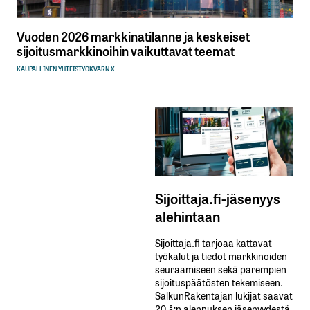
Vuoden 2026 markkinatilanne ja keskeiset
sijoitusmarkkinoihin vaikuttavat teemat
KAUPALLINEN YHTEISTYÖ
KVARN X
Sijoittaja.fi-jäsenyys
alehintaan
Sijoittaja.fi tarjoaa kattavat
työkalut ja tiedot markkinoiden
seuraamiseen sekä parempien
sijoituspäätösten tekemiseen.
SalkunRakentajan lukijat saavat
20 %:n alennuksen jäsenyydestä