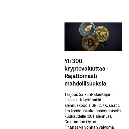
Yli 300
kryptovaluuttaa -
Rajattomasti
mahdollisuuksia
Tarjous SalkunRakentajan
lukijoille: Käyttämällä​ ​
alennuskoodia​ ​SRFI17X,​ ​saat​ ​1
%:n treidauskulut​ ​ensimmäiselle​ ​
kuukaudelle​ ​(50%​ ​alennus).
Coinmotion Oy on
Finanssivalvonnan valvoma