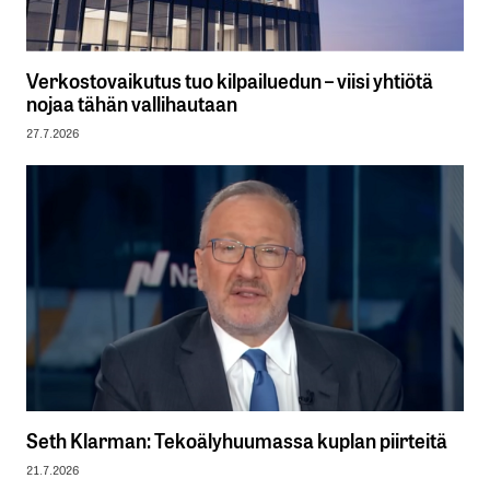
Verkostovaikutus tuo kilpailuedun – viisi yhtiötä
nojaa tähän vallihautaan
27.7.2026
Seth Klarman: Tekoälyhuumassa kuplan piirteitä
21.7.2026