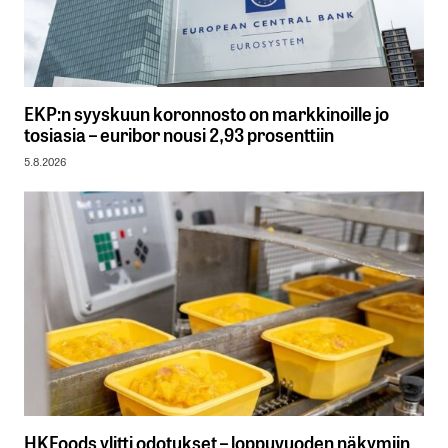
EKP:n syyskuun koronnosto on markkinoille jo
tosiasia – euribor nousi 2,93 prosenttiin
5.8.2026
HKFoods ylitti odotukset – loppuvuoden näkymiin