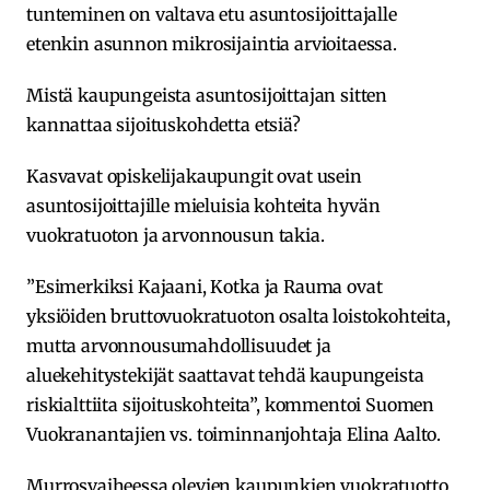
tunteminen on valtava etu asuntosijoittajalle
etenkin asunnon mikrosijaintia arvioitaessa.
Mistä kaupungeista asuntosijoittajan sitten
kannattaa sijoituskohdetta etsiä?
Kasvavat opiskelijakaupungit ovat usein
asuntosijoittajille mieluisia kohteita hyvän
vuokratuoton ja arvonnousun takia.
”Esimerkiksi Kajaani, Kotka ja Rauma ovat
yksiöiden bruttovuokratuoton osalta loistokohteita,
mutta arvonnousumahdollisuudet ja
aluekehitystekijät saattavat tehdä kaupungeista
riskialttiita sijoituskohteita”, kommentoi Suomen
Vuokranantajien vs. toiminnanjohtaja Elina Aalto.
Murrosvaiheessa olevien kaupunkien vuokratuotto