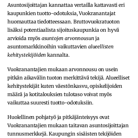
Asuntosijoittajan kannattaa vertailla kattavasti eri
kaupunkien tuotto-odotuksia, Vuokranantajat
huomauttaa tiedotteessaan. Bruttovuokratuoton
lisäksi potentiaalista sijoituskaupunkia on hyvä
arvioida myös
asuntojen arvonnousun
ja
asuntomarkkinoihin vaikuttavien
alueellisten
kehitystekijöiden
kannalta.
Vuokranantajien mukaan arvonnousu on usein
pitkän aikavälin tuoton merkittävä tekijä. Alueelliset
kehitystekijät kuten väestönkasvu, opiskelijoiden
määrä ja kotitalouksien tulotaso voivat myös
vaikuttaa suuresti tuotto-odotuksiin.
Huolellinen pohjatyö ja pitkäjänteisyys ovat
Vuokranantajien mukaan taitavan asuntosijoittajan
tunnusmerkkejä. Kaupungin sisäisten tekijöiden