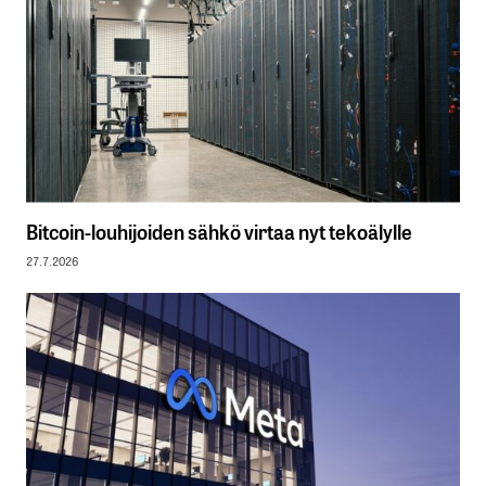
Bitcoin-louhijoiden sähkö virtaa nyt tekoälylle
27.7.2026