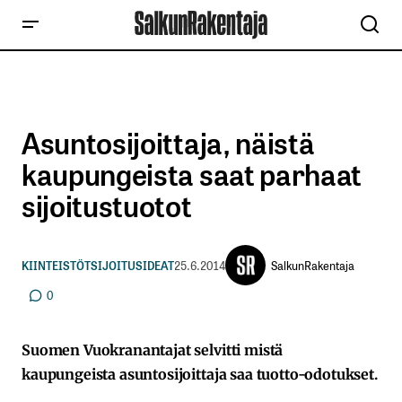
Asuntosijoittaja, näistä
kaupungeista saat parhaat
sijoitustuotot
SalkunRakentaja
KIINTEISTÖT
SIJOITUSIDEAT
25.6.2014
0
Suomen Vuokranantajat selvitti mistä
kaupungeista asuntosijoittaja saa tuotto-odotukset.