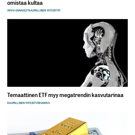
omistaa kultaa
ARVO-OSAKKEET
KAUPALLINEN YHTEISTYÖ
Temaattinen ETF myy megatrendin kasvutarinaa
KAUPALLINEN YHTEISTYÖ
KVARN X