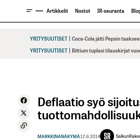
Artikkelit
Nostot
IR-seuranta
Blog
|
YRITYSUUTISET
Coca-Cola jätti Pepsin taaksee
|
YRITYSUUTISET
Bittium tuplasi tilauskirjat vu
Deflaatio syö sijoi
tuottomahdollisuuk
SalkunRake
MARKKINANÄKYMÄ
12.6.2014