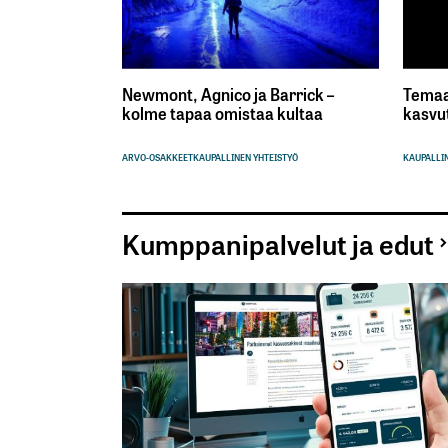
Newmont, Agnico ja Barrick –
Temaa
kolme tapaa omistaa kultaa
kasvu
ARVO-OSAKKEET
KAUPALLINEN YHTEISTYÖ
KAUPALLIN
Kumppanipalvelut ja edut