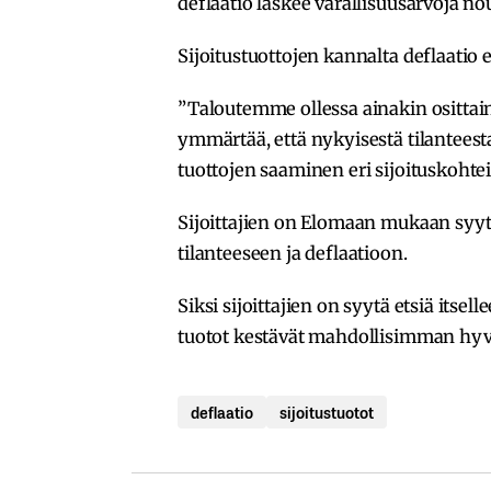
deflaatio laskee varallisuusarvoja n
Sijoitustuottojen kannalta deflaatio e
”Taloutemme ollessa ainakin osittain 
ymmärtää, että nykyisestä tilanteest
tuottojen saaminen eri sijoituskohtei
Sijoittajien on Elomaan mukaan syyt
tilanteeseen ja deflaatioon.
Siksi sijoittajien on syytä etsiä itsel
tuotot kestävät mahdollisimman hyvi
deflaatio
sijoitustuotot