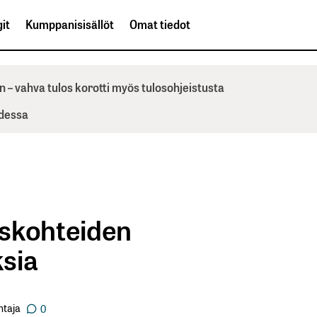
it
Kumppanisisällöt
Omat tiedot
n – vahva tulos korotti myös tulosohjeistusta
odessa
tuskohteiden
sia
ntaja
0