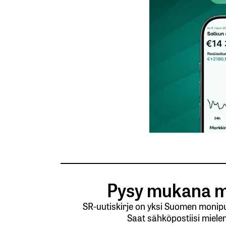
Nimesi tai nimimerkkisi
*
Tilaa SalkunRakentajan uutiskirje
Lähetä kommentti
Pysy mukana m
SR-uutiskirje on yksi Suomen monipuo
Saat sähköpostiisi mielen