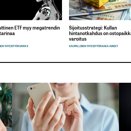
ttinen ETF myy megatrendin
Sijoitusstrategi: Kullan
tarinaa
hintanotkahdus on ostopaikka
varoitus
EN YHTEISTYÖ
KVARN X
KAUPALLINEN YHTEISTYÖ
RAAKA-AINEET