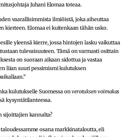
imitusjohtaja Juhani Elomaa toteaa.
den vaarallisimmista ilmiöistä, joka aiheuttaa
n kierteen. Elomaa ei kuitenkaan tähän usko.
esille yleensä kierre, jossa hintojen lasku vaikuttaa
ulutustaan tulevaisuuteen. Tämä on varmasti osittain
tuksesta on suoraan aikaan sidottua ja vastaa
joten liian suuri pessimismi kulutuksen
aikallaan.”
hka kulutukselle Suomessa on
verotuksen voimakas
ä kysyntätilanteessa.
n sijoittajien kannalta?
 taloudessamme osana markkinataloutta, eli