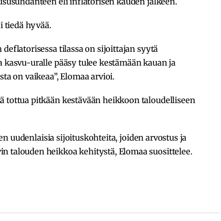
oususuhdanteen eli inflatorisen kauden jälkeen.
i tiedä hyvää.
deflatorisessa tilassa on sijoittajan syytä
a kasvu-uralle pääsy tulee kestämään kauan ja
sta on vaikeaa”, Elomaa arvioi.
ä tottua pitkään kestävään heikkoon taloudelliseen
leen uudenlaisia sijoituskohteita, joiden arvostus ja
n talouden heikkoa kehitystä, Elomaa suosittelee.