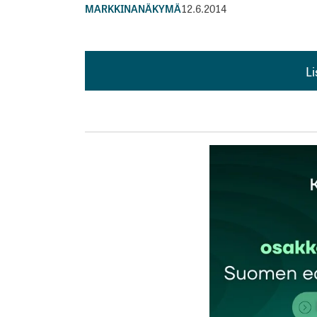
MARKKINANÄKYMÄ
12.6.2014
L
L
kirj
Sähköpostiosoitettasi ei julkaista.
Pakollis
Kommentti
*