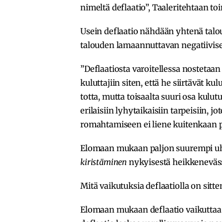
nimeltä deflaatio”, Taaleritehtaan to
Usein deflaatio nähdään yhtenä talou
talouden lamaannuttavan negatiivise
”Deflaatiosta varoitellessa nostetaan 
kuluttajiin siten, että he siirtävät k
totta, mutta toisaalta suuri osa kulu
erilaisiin lyhytaikaisiin tarpeisiin, 
romahtamiseen ei liene kuitenkaan p
Elomaan mukaan paljon suurempi u
kiristäminen
nykyisestä heikkeneväss
Mitä vaikutuksia deflaatiolla on sitte
Elomaan mukaan deflaatio vaikuttaa