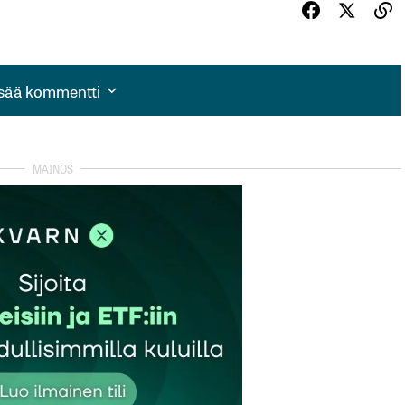
isää kommentti
isää kommentti
autua sisään
rekisteröityä
et kentät on merkitty
*