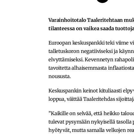
Varainhoitotalo Taaleritehtaan mu
tilanteessa on vaikea saada tuottoja
Euroopan keskuspankki teki viime vii
talletuskoron negatiiviseksi ja käyn
elvyttämiseksi. Kevennetyn rahapolit
tavoitetta alhaisemmasta inflaatiosta
noususta.
Keskuspankin keinot kituliaasti elp
loppua, väittää Taaleritehdas sijoitta
”Kaikille on selvää, että heikko talo
tulevat pysymään nykyisellä tasolla pi
hyötyvät, mutta samalla velkojen rea