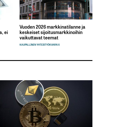
Vuoden 2026 markkinatilanne ja
, ei
keskeiset sijoitusmarkkinoihin
vaikuttavat teemat
KAUPALLINEN YHTEISTYÖ
KVARN X