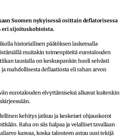
kaan Suomen nykyisessä osittain deflatorisessa
 eri sijoituskohteista.
kolla historiallisen päätöksen laskemalla
nistämällä muitakin toimenpiteitä eurotalouden
iikan taustalla on keskuspankin huoli selvästi
 ja mahdollisesta deflaatiosta eli rahan arvon
yvän eurotalouden elvyttämiseksi alkavat kuitenkin
jakirjeessään.
udellinen kehitys jatkuu ja keskeiset ohjauskorot
tkään. Raha on siis halpaa ja velalliset tavallaan
aliarvo kasvaa, koska talouteen astuu uusi tekijä