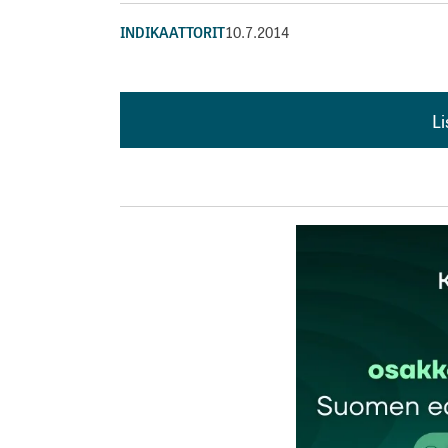
INDIKAATTORIT
10.7.2014
L
L
kirj
Sähköpostiosoitettasi ei julkaista.
Pakollis
Kommentti
*