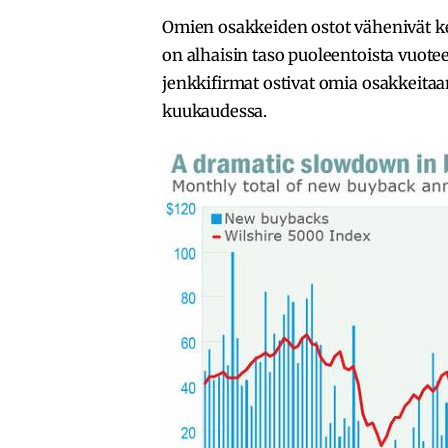
Omien osakkeiden ostot vähenivät ke
on alhaisin taso puoleentoista vuote
jenkkifirmat ostivat omia osakkeitaan
kuukaudessa.