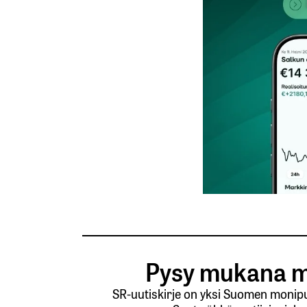
Nimesi tai nimimerkkisi
*
Tilaa SalkunRakentajan uutiskirje
Lähetä kommentti
Pysy mukana m
SR-uutiskirje on yksi Suomen monipuo