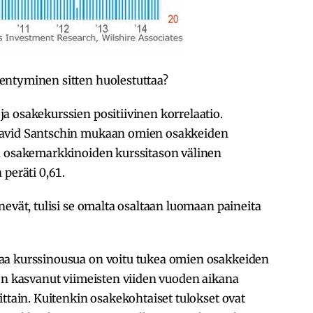
entyminen sitten huolestuttaa?
a osakekurssien positiivinen korrelaatio.
David Santschin mukaan omien osakkeiden
a osakemarkkinoiden kurssitason välinen
 peräti 0,61.
nevät, tulisi se omalta osaltaan luomaan paineita
aa kurssinousua on voitu tukea omien osakkeiden
on kasvanut viimeisten viiden vuoden aikana
ittain. Kuitenkin osakekohtaiset tulokset ovat