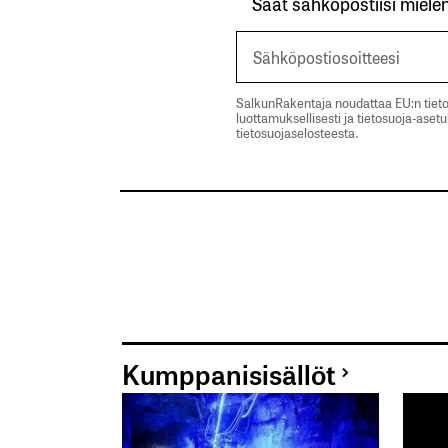
Saat sähköpostiisi mielen
SalkunRakentaja noudattaa EU:n tieto
luottamuksellisesti ja tietosuoja-aset
tietosuojaselosteesta.
Kumppanisisällöt