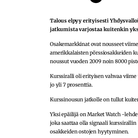
Talous elpyy erityisesti Yhdysvallo
jatkumista varjostaa kuitenkin yks
Osakemarkkinat ovat nousseet viime v
amerikkalaisten pörssiosakkeiden k
noussut vuoden 2009 noin 8000 piste
Kurssiralli oli erityisen vahvaa vii
jo yli 7 prosenttia.
Kurssinousun jatkolle on tullut kuiten
Yksi epäilijä on Market Watch -lehde
joka saattaa olla signaali kurssirall
osakkeiden ostojen hyytyminen.