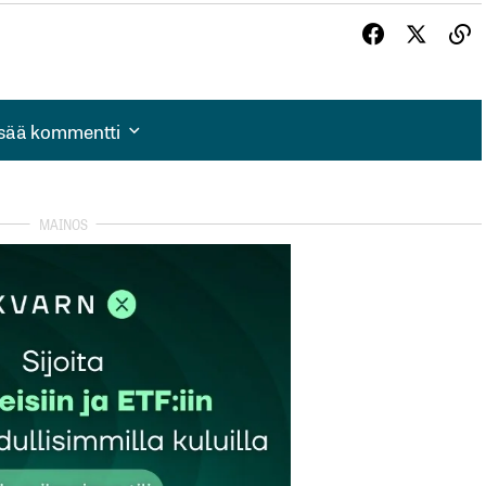
isää kommentti
isää kommentti
autua sisään
rekisteröityä
et kentät on merkitty
*