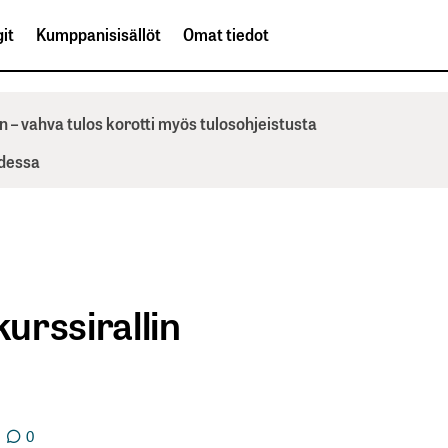
it
Kumppanisisällöt
Omat tiedot
n – vahva tulos korotti myös tulosohjeistusta
odessa
urssirallin
0