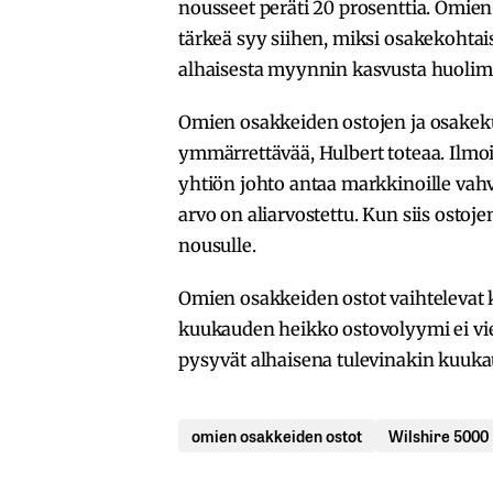
nousseet peräti 20 prosenttia. Omien
tärkeä syy siihen, miksi osakekohtai
alhaisesta myynnin kasvusta huolim
Omien osakkeiden ostojen ja osakekur
ymmärrettävää, Hulbert toteaa. Ilmoi
yhtiön johto antaa markkinoille vahv
arvo on aliarvostettu. Kun siis ostoj
nousulle.
Omien osakkeiden ostot vaihtelevat ku
kuukauden heikko ostovolyymi ei viel
pysyvät alhaisena tulevinakin kuukau
omien osakkeiden ostot
Wilshire 5000