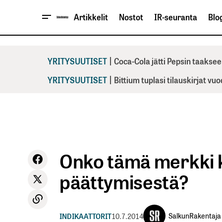
Artikkelit
Nostot
IR-seuranta
Blog
|
YRITYSUUTISET
Coca-Cola jätti Pepsin taaksee
|
YRITYSUUTISET
Bittium tuplasi tilauskirjat vu
Onko tämä merkki k
päättymisestä?
SalkunRakentaja
INDIKAATTORIT
10.7.2014