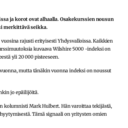
issa ja korot ovat alhaalla. Osakekurssien nousun
i merkittävä seikka.
uosina rajusti erityisesti Yhdysvalloissa. Kaikkien
urssimuutoksia kuvaava Wilshire 5000 -indeksi on
estä yli 20 000 pisteeseen.
me vuonna, mutta tänäkin vuonna indeksi on noussut
kin jo epäilijöitä.
n kolumnisti Mark Hulbert. Hän varoittaa tekijästä,
in hyytymisestä. Tämä signaali on yritysten omien