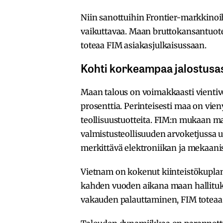
Niin sanottuihin Frontier-markkinoi
vaikuttavaa. Maan bruttokansantuote 
toteaa FIM asiakasjulkaisussaan.
Kohti korkeampaa jalostusa
Maan talous on voimakkaasti vientive
prosenttia. Perinteisesti maa on vien
teollisuustuotteita. FIM:n mukaan m
valmistusteollisuuden arvoketjussa u
merkittävä elektroniikan ja mekaanis
Vietnam on kokenut kiinteistökuplan
kahden vuoden aikana maan hallituks
vakauden palauttaminen, FIM toteaa