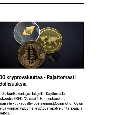
300 kryptovaluuttaa - Rajattomasti
ollisuuksia
s SalkunRakentajan lukijoille: Käyttämällä​ ​
koodia​ ​SRFI17X,​ ​saat​ ​1 %:n treidauskulut​ ​
äiselle​ ​kuukaudelle​ ​(50%​ ​alennus).Coinmotion Oy on
sivalvonnan valvoma kryptovarapalvelun tarjoaja ja
aitos.