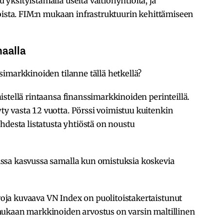
ksityistämällä useita valtionyhtiöitä, ja
noista. FIM:n mukaan infrastruktuurin kehittämiseen
haalla
imarkkinoiden tilanne tällä hetkellä?
stellä rintaansa finanssimarkkinoiden perinteillä.
 vasta 12 vuotta. Pörssi voimistuu kuitenkin
hdesta listatusta yhtiöstä on noustu
ssa kasvussa samalla kun omistuksia koskevia
ja kuvaava VN Index on puolitoistakertaistunut
mukaan markkinoiden arvostus on varsin maltillinen