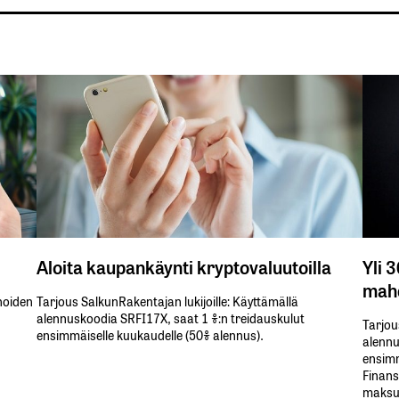
Aloita kaupankäynti kryptovaluutoilla
Yli 
mahd
inoiden
Tarjous SalkunRakentajan lukijoille: Käyttämällä​ ​
alennuskoodia​ ​SRFI17X,​ ​saat​ ​1 %:n treidauskulut​ ​
Tarjou
ensimmäiselle​ ​kuukaudelle​ ​(50%​ ​alennus).
alennus
ensimm
Finans
maksul