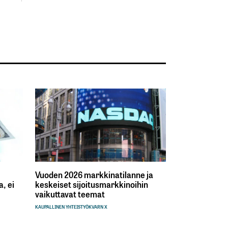
Vuoden 2026 markkinatilanne ja
, ei
keskeiset sijoitusmarkkinoihin
vaikuttavat teemat
KAUPALLINEN YHTEISTYÖ
KVARN X