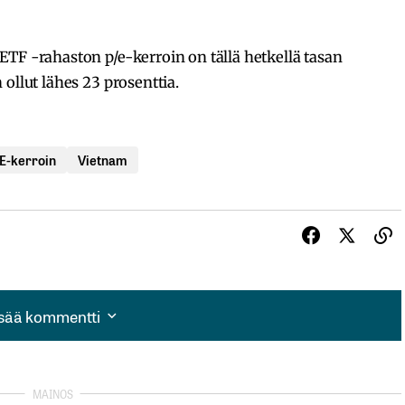
TF -rahaston p/e-kerroin on tällä hetkellä tasan
ollut lähes 23 prosenttia.
E-kerroin
Vietnam
isää kommentti
isää kommentti
autua sisään
rekisteröityä