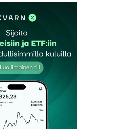
et kentät on merkitty
*
Sähköpostiosoitteesi
*