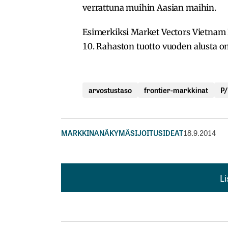
verrattuna muihin Aasian maihin.
Esimerkiksi Market Vectors Vietnam E
10. Rahaston tuotto vuoden alusta on 
arvostustaso
frontier-markkinat
P/
MARKKINANÄKYMÄ
SIJOITUSIDEAT
18.9.2014
L
L
kirj