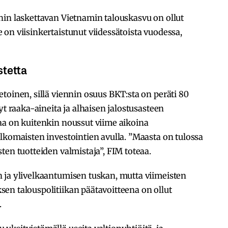
hin laskettavan Vietnamin talouskasvu on ollut
on viisinkertaistunut viidessätoista vuodessa,
stetta
toinen, sillä viennin osuus BKT:sta on peräti 80
yt raaka-aineita ja alhaisen jalostusasteen
aa on kuitenkin noussut viime aikoina
lkomaisten investointien avulla. ”Maasta on tulossa
ten tuotteiden valmistaja”, FIM toteaa.
 ja ylivelkaantumisen tuskan, mutta viimeisten
en talouspolitiikan päätavoitteena on ollut
.