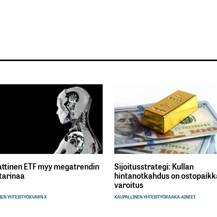
ttinen ETF myy megatrendin
Sijoitusstrategi: Kullan
tarinaa
hintanotkahdus on ostopaikka
varoitus
EN YHTEISTYÖ
KVARN X
KAUPALLINEN YHTEISTYÖ
RAAKA-AINEET