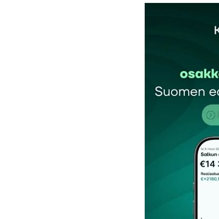
Sähköpostiosoitettasi ei julkaista.
Pakollis
Kommentti
*
Nimesi tai nimimerkkisi
*
Tilaa SalkunRakentajan uutiskirje
Lähetä kommentti