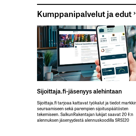
Kumppanipalvelut ja edut
Sijoittaja.fi-jäsenyys alehintaan
Sijoittaja.fi tarjoaa kattavat työkalut ja tiedot markk
seuraamiseen sekä parempien sijoituspäätösten
tekemiseen. SalkunRakentajan lukijat saavat 20 %:n
alennuksen jäsenyydestä alennuskoodilla SRSI20