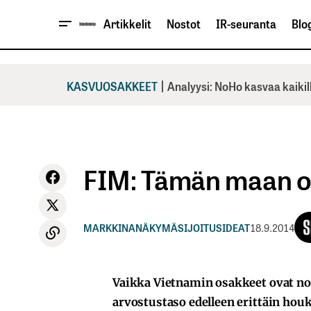
Artikkelit
Nostot
IR-seuranta
Blog
|
KASVUOSAKKEET
Analyysi: NoHo kasvaa kaikil
FIM: Tämän maan os
MARKKINANÄKYMÄ
SIJOITUSIDEAT
18.9.2014
Vaikka Vietnamin osakkeet ovat no
arvostustaso edelleen erittäin houku