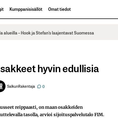
it
Kumppanisisällöt
Omat tiedot
la alueilla – Hook ja Stefan’s laajentavat Suomessa
akkeet hyvin edullisia
SalkunRakentaja
0
usseet reippaasti, on maan osakkeiden
ttelevalla tasolla, arvioi sijoituspalvelutalo FIM.