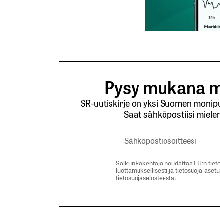
Pysy mukana m
SR-uutiskirje on yksi Suomen monipuo
Saat sähköpostiisi mielen
SalkunRakentaja noudattaa EU:n tieto
luottamuksellisesti ja tietosuoja-aset
tietosuojaselosteesta.