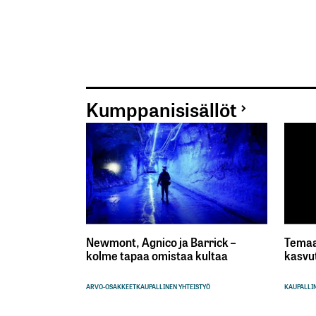
Kumppanisisällöt
Newmont, Agnico ja Barrick –
Temaa
kolme tapaa omistaa kultaa
kasvu
ARVO-OSAKKEET
KAUPALLINEN YHTEISTYÖ
KAUPALLIN