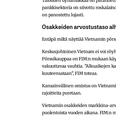
Talouden dynamiikkaa on parannettu y
pankkisektoria on siivottu roskalai
on panostettu lujasti.
Osakkeiden arvostustaso al
Entäpä miltä näyttää Vietnamin pörss
Keskusjohtoinen Vietnam ei voi röyhi
Pörssikauppaa on FIM:n mukaan käyty
vakuuttavaa vauhtia. ”Alkuaikojen ka
kuuteensataan”, FIM toteaa.
Kansainvälinen omistus on Vietnami
rajoitteita puretaan.
Vietnamin osakkeiden markkina-arvo
puolentoista vuoden aikana. FIM:n 