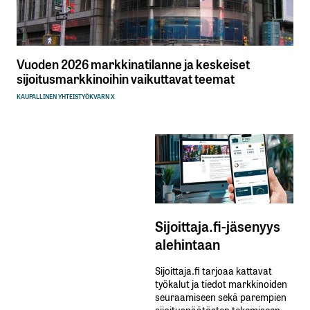
Vuoden 2026 markkinatilanne ja keskeiset
sijoitusmarkkinoihin vaikuttavat teemat
KAUPALLINEN YHTEISTYÖ
KVARN X
Sijoittaja.fi-jäsenyys
alehintaan
Sijoittaja.fi tarjoaa kattavat
työkalut ja tiedot markkinoiden
seuraamiseen sekä parempien
sijoituspäätösten tekemiseen.