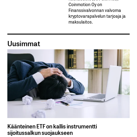
Coinmotion Oy on
Finanssivalvonnan valvoma
kryptovarapalvelun tarjoaja ja
maksulaitos.
Uusimmat
Käänteinen ETF on kallis instrumentti
sijoitussalkun suojaukseen