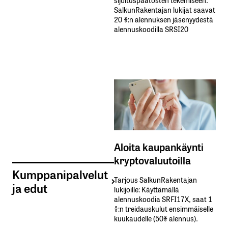
SalkunRakentajan lukijat saavat
20 %:n alennuksen jäsenyydestä
alennuskoodilla SRSI20
Aloita kaupankäynti
kryptovaluutoilla
Kumppanipalvelut
Tarjous SalkunRakentajan
ja edut
lukijoille: Käyttämällä​ ​
alennuskoodia​ ​SRFI17X,​ ​saat​ ​1
%:n treidauskulut​ ​ensimmäiselle​ ​
kuukaudelle​ ​(50%​ ​alennus).