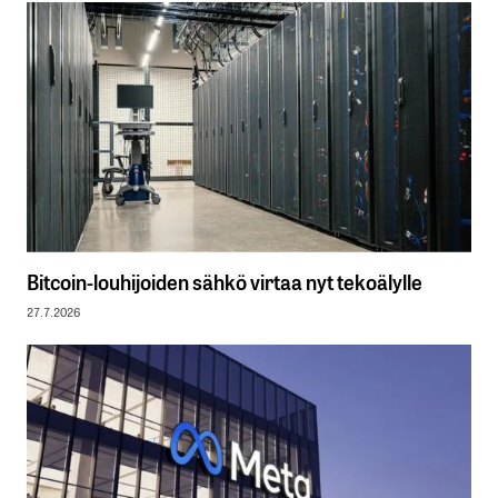
Bitcoin-louhijoiden sähkö virtaa nyt tekoälylle
27.7.2026