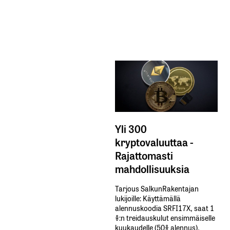
Yli 300
kryptovaluuttaa -
Rajattomasti
mahdollisuuksia
Tarjous SalkunRakentajan
lukijoille: Käyttämällä​ ​
alennuskoodia​ ​SRFI17X,​ ​saat​ ​1
%:n treidauskulut​ ​ensimmäiselle​ ​
kuukaudelle​ ​(50%​ ​alennus).