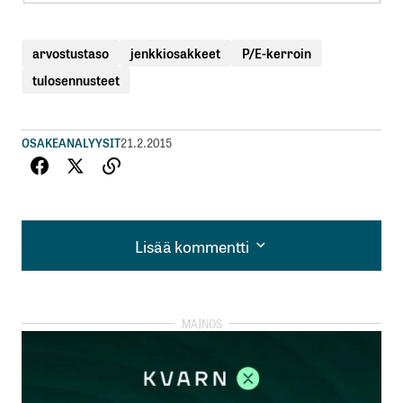
arvostustaso
jenkkiosakkeet
P/E-kerroin
tulosennusteet
OSAKEANALYYSIT
21.2.2015
Lisää kommentti
Lisää kommentti
kirjautua
sisään
rekisteröityä