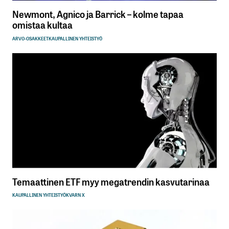
Newmont, Agnico ja Barrick – kolme tapaa
omistaa kultaa
ARVO-OSAKKEET
KAUPALLINEN YHTEISTYÖ
Temaattinen ETF myy megatrendin kasvutarinaa
KAUPALLINEN YHTEISTYÖ
KVARN X