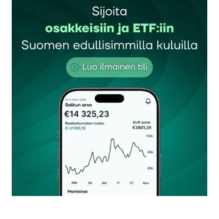
Sähköpostiosoitettasi ei julkaista.
Pakolliset
kentät on merkitty
*
Kommentti
*
Nimesi tai nimimerkkisi
*
Sähköpostiosoitteesi
*