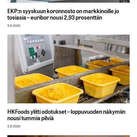
EKP:n syyskuun koronnosto on markkinoille jo
tosiasia – euribor nousi 2,93 prosenttiin
5.8.2026
HKFoods ylitti odotukset – loppuvuoden näkymiin
nousi tummia pilviä
5.8.2026