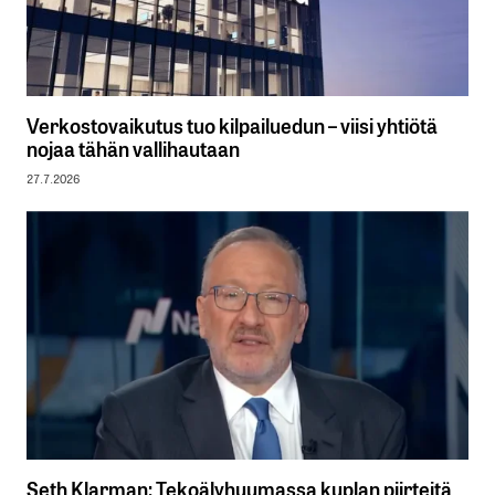
Verkostovaikutus tuo kilpailuedun – viisi yhtiötä
nojaa tähän vallihautaan
27.7.2026
Seth Klarman: Tekoälyhuumassa kuplan piirteitä