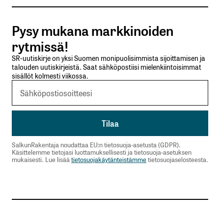
Tilaa SalkunRakentajan uutiskirje
Pysy mukana markkinoiden
Lähetä kommentti
rytmissä!
SR-uutiskirje on yksi Suomen monipuolisimmista sijoittamisen ja
talouden uutiskirjeistä. Saat sähköpostiisi mielenkiintoisimmat
sisällöt kolmesti viikossa.
SalkunRakentaja noudattaa EU:n tietosuoja-asetusta (GDPR).
Käsittelemme tietojasi luottamuksellisesti ja tietosuoja-asetuksen
mukaisesti. Lue lisää
tietosuojakäytänteistämme
tietosuojaselosteesta.