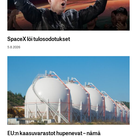
SpaceX löi tulosodotukset
5.8.2026
EU:n kaasuvarastot hupenevat – nämä