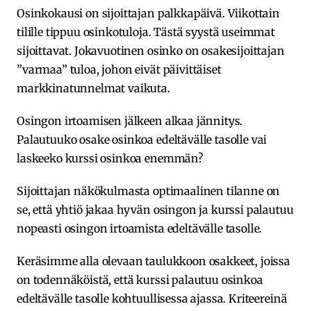
Osinkokausi on sijoittajan palkkapäivä. Viikottain
tilille tippuu osinkotuloja. Tästä syystä useimmat
sijoittavat. Jokavuotinen osinko on osakesijoittajan
”varmaa” tuloa, johon eivät päivittäiset
markkinatunnelmat vaikuta.
Osingon irtoamisen jälkeen alkaa jännitys.
Palautuuko osake osinkoa edeltävälle tasolle vai
laskeeko kurssi osinkoa enemmän?
Sijoittajan näkökulmasta optimaalinen tilanne on
se, että yhtiö jakaa hyvän osingon ja kurssi palautuu
nopeasti osingon irtoamista edeltävälle tasolle.
Keräsimme alla olevaan taulukkoon osakkeet, joissa
on todennäköistä, että kurssi palautuu osinkoa
edeltävälle tasolle kohtuullisessa ajassa. Kriteereinä