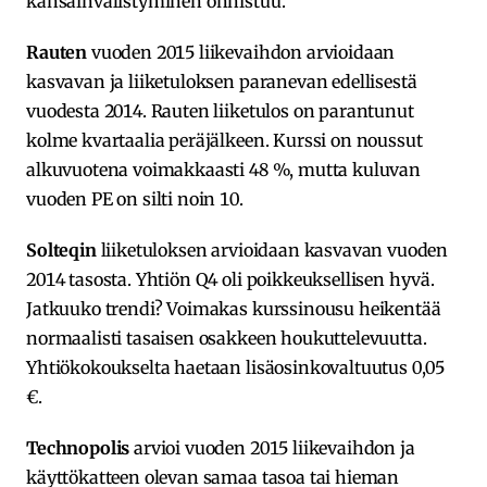
kansainvälistyminen onnistuu.
Rauten
vuoden 2015 liikevaihdon arvioidaan
kasvavan ja liiketuloksen paranevan edellisestä
vuodesta 2014. Rauten liiketulos on parantunut
kolme kvartaalia peräjälkeen. Kurssi on noussut
alkuvuotena voimakkaasti 48 %, mutta kuluvan
vuoden PE on silti noin 10.
Solteqin
liiketuloksen arvioidaan kasvavan vuoden
2014 tasosta. Yhtiön Q4 oli poikkeuksellisen hyvä.
Jatkuuko trendi? Voimakas kurssinousu heikentää
normaalisti tasaisen osakkeen houkuttelevuutta.
Yhtiökokoukselta haetaan lisäosinkovaltuutus 0,05
€.
Technopolis
arvioi vuoden 2015 liikevaihdon ja
käyttökatteen olevan samaa tasoa tai hieman