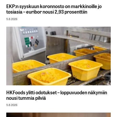
EKP:n syyskuun koronnosto on markkinoille jo
tosiasia – euribor nousi 2,93 prosenttiin
5.8.2026
HKFoods ylitti odotukset – loppuvuoden näkymiin
nousi tummia pilviä
5.8.2026