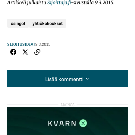
Artikkeli julkaistu
Sijoittaja.fi
-sivustolla 9.3.2015.
osingot
yhtiökokoukset
SIJOITUSIDEAT
9.3.2015
Lisää kommentti
Lisää kommentti
kirjautua
sisään
rekisteröityä