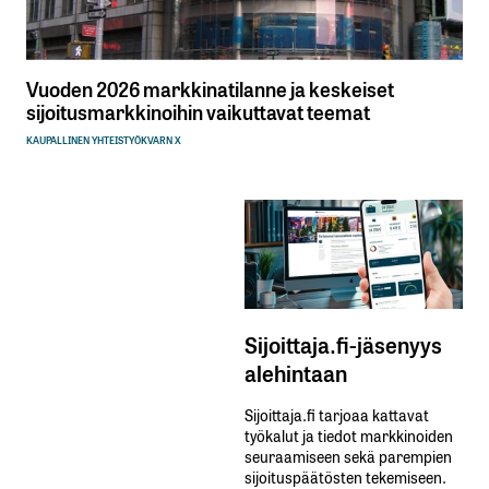
Vuoden 2026 markkinatilanne ja keskeiset
sijoitusmarkkinoihin vaikuttavat teemat
KAUPALLINEN YHTEISTYÖ
KVARN X
Sijoittaja.fi-jäsenyys
alehintaan
Sijoittaja.fi tarjoaa kattavat
työkalut ja tiedot markkinoiden
seuraamiseen sekä parempien
sijoituspäätösten tekemiseen.