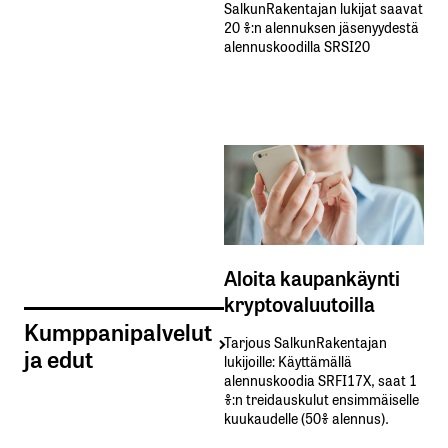
SalkunRakentajan lukijat saavat
20 %:n alennuksen jäsenyydestä
alennuskoodilla SRSI20
Aloita kaupankäynti
kryptovaluutoilla
Kumppanipalvelut
Tarjous SalkunRakentajan
ja edut
lukijoille: Käyttämällä​ ​
alennuskoodia​ ​SRFI17X,​ ​saat​ ​1
%:n treidauskulut​ ​ensimmäiselle​ ​
kuukaudelle​ ​(50%​ ​alennus).