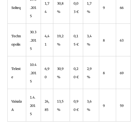
1,7
30,8
0,0
1,7
Solteq
.201
9
66
4
%
3 €
%
5
30.3
Techn
4,4
19,2
0,1
3,4
.201
8
63
opolis
1
%
5 €
%
5
10.4
Telest
6,9
30,9
0,2
2,9
.201
8
69
e
0
%
0 €
%
5
1.4.
Vaisala
24,
13,5
0,9
3,6
201
9
59
A
85
%
0 €
%
5