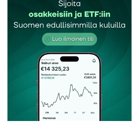
Sähköpostiosoitettasi ei julkaista.
Pakolliset
kentät on merkitty
*
Kommentti
*
Nimesi tai nimimerkkisi
*
Sähköpostiosoitteesi
*
Tilaa SalkunRakentajan uutiskirje