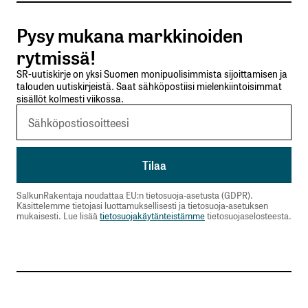
Pysy mukana markkinoiden
Lähetä kommentti
rytmissä!
SR-uutiskirje on yksi Suomen monipuolisimmista sijoittamisen ja
talouden uutiskirjeistä. Saat sähköpostiisi mielenkiintoisimmat
sisällöt kolmesti viikossa.
SalkunRakentaja noudattaa EU:n tietosuoja-asetusta (GDPR).
Käsittelemme tietojasi luottamuksellisesti ja tietosuoja-asetuksen
mukaisesti. Lue lisää
tietosuojakäytänteistämme
tietosuojaselosteesta.