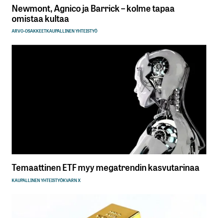
Newmont, Agnico ja Barrick – kolme tapaa
omistaa kultaa
ARVO-OSAKKEET
KAUPALLINEN YHTEISTYÖ
Temaattinen ETF myy megatrendin kasvutarinaa
KAUPALLINEN YHTEISTYÖ
KVARN X