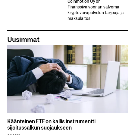
Coinmotion Oy on
Finanssivalvonnan valvoma
kryptovarapalvelun tarjoaja ja
maksulaitos.
Uusimmat
Käänteinen ETF on kallis instrumentti
sijoitussalkun suojaukseen