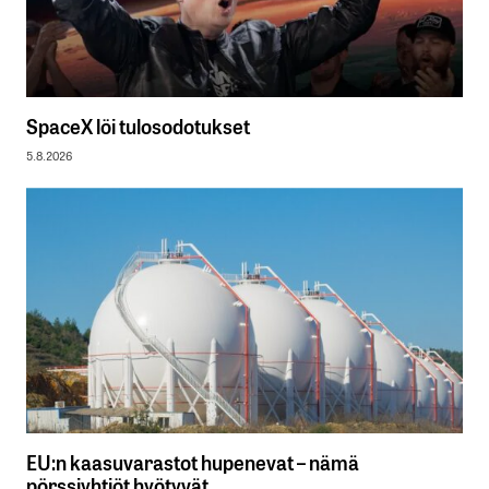
SpaceX löi tulosodotukset
5.8.2026
EU:n kaasuvarastot hupenevat – nämä
pörssiyhtiöt hyötyvät