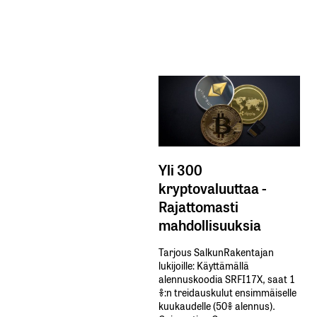
Yli 300
kryptovaluuttaa -
Rajattomasti
mahdollisuuksia
Tarjous SalkunRakentajan
lukijoille: Käyttämällä​ ​
alennuskoodia​ ​SRFI17X,​ ​saat​ ​1
%:n treidauskulut​ ​ensimmäiselle​ ​
kuukaudelle​ ​(50%​ ​alennus).