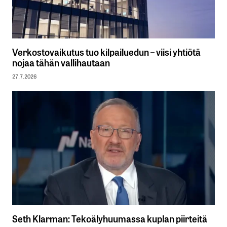
Verkostovaikutus tuo kilpailuedun – viisi yhtiötä
nojaa tähän vallihautaan
27.7.2026
Seth Klarman: Tekoälyhuumassa kuplan piirteitä