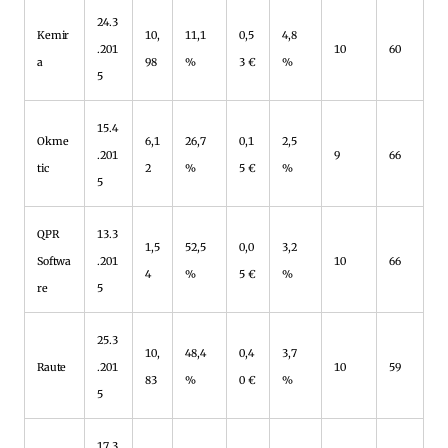
24.3
Kemir
10,
11,1
0,5
4,8
.201
10
60
a
98
%
3 €
%
5
15.4
Okme
6,1
26,7
0,1
2,5
.201
9
66
tic
2
%
5 €
%
5
QPR
13.3
1,5
52,5
0,0
3,2
Softwa
.201
10
66
4
%
5 €
%
re
5
25.3
10,
48,4
0,4
3,7
Raute
.201
10
59
83
%
0 €
%
5
17.3