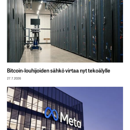
Bitcoin-louhijoiden sähkö virtaa nyt tekoälylle
27.7.2026