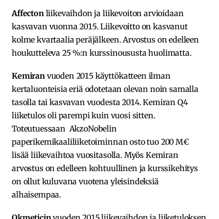
Affecton
liikevaihdon ja liikevoiton arvioidaan
kasvavan vuonna 2015. Liikevoitto on kasvanut
kolme kvartaalia peräjälkeen. Arvostus on edelleen
houkutteleva 25 %:n kurssinoususta huolimatta.
Kemiran
vuoden 2015 käyttökatteen ilman
kertaluonteisia eriä odotetaan olevan noin samalla
tasolla tai kasvavan vuodesta 2014. Kemiran Q4
liiketulos oli parempi kuin vuosi sitten.
Toteutuessaan AkzoNobelin
paperikemikaaliliiketoiminnan osto tuo 200 M€
lisää liikevaihtoa vuositasolla. Myös Kemiran
arvostus on edelleen kohtuullinen ja kurssikehitys
on ollut kuluvana vuotena yleisindeksiä
alhaisempaa.
Okmeticin
vuoden 2015 liikevaihdon ja liiketuloksen