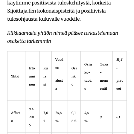
käytimme positiivista tuloskehitystä, korkeita
Sijoittaja.fi:n kokonaispisteitä ja positiivista
tulosohjausta kuluvalle vuodelle.
Klikkaamalla yhtiön nimeä pääsee tarkastelemaan
osaketta tarkemmin
Vuod
Sij.f
Osin
Tulos
en
i
Irto
Ku
Osi
ko-
-
Yhtiö
ami
rs
nk
alust
tuott
mom
pist
nen
si
o
a
o
entti
eet
9.4.
Affect
3,6
24,6
0,1
4,4
201
9
63
o
5
%
6 €
%
5