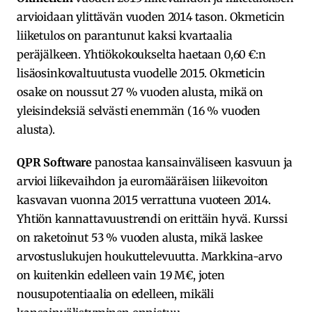
arvioidaan ylittävän vuoden 2014 tason. Okmeticin
liiketulos on parantunut kaksi kvartaalia
peräjälkeen. Yhtiökokoukselta haetaan 0,60 €:n
lisäosinkovaltuutusta vuodelle 2015. Okmeticin
osake on noussut 27 % vuoden alusta, mikä on
yleisindeksiä selvästi enemmän (16 % vuoden
alusta).
QPR Software
panostaa kansainväliseen kasvuun ja
arvioi liikevaihdon ja euromääräisen liikevoiton
kasvavan vuonna 2015 verrattuna vuoteen 2014.
Yhtiön kannattavuustrendi on erittäin hyvä. Kurssi
on raketoinut 53 % vuoden alusta, mikä laskee
arvostuslukujen houkuttelevuutta. Markkina-arvo
on kuitenkin edelleen vain 19 M€, joten
nousupotentiaalia on edelleen, mikäli