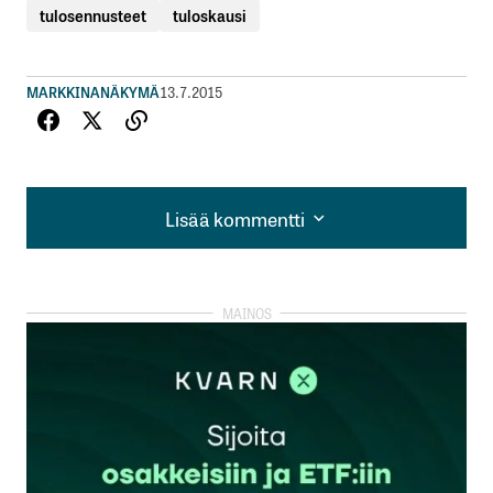
tulosennusteet
tuloskausi
MARKKINANÄKYMÄ
13.7.2015
Lisää kommentti
Lisää kommentti
kirjautua
sisään
rekisteröityä