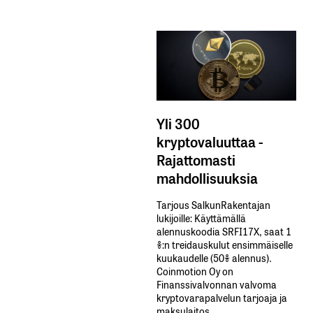
Yli 300
kryptovaluuttaa -
Rajattomasti
mahdollisuuksia
Tarjous SalkunRakentajan
lukijoille: Käyttämällä​ ​
alennuskoodia​ ​SRFI17X,​ ​saat​ ​1
%:n treidauskulut​ ​ensimmäiselle​ ​
kuukaudelle​ ​(50%​ ​alennus).
Coinmotion Oy on
Finanssivalvonnan valvoma
kryptovarapalvelun tarjoaja ja
maksulaitos.