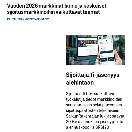
Vuoden 2026 markkinatilanne ja keskeiset
sijoitusmarkkinoihin vaikuttavat teemat
KAUPALLINEN YHTEISTYÖ
KVARN X
Sijoittaja.fi-jäsenyys
alehintaan
Sijoittaja.fi tarjoaa kattavat
työkalut ja tiedot markkinoiden
seuraamiseen sekä parempien
sijoituspäätösten tekemiseen.
SalkunRakentajan lukijat saavat
20 %:n alennuksen jäsenyydestä
alennuskoodilla SRSI20