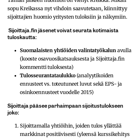
Tämän jälkeen huomion on vienyt Kreikka. Mikäli
sopu Kreikassa nyt vihdoin saavutetaan, kiinnittyy
sijoittajien huomio yritysten tuloksiin ja näkymiin.
Sijoittaja.fin jäsenet voivat seurata kotimaista
tuloskautta:
Suomalaisten yhtiöiden valintatyökalun
avulla
(kooste osavuosikatsauksesta ja Sijoittaja.fin
kommentti tuloksesta)
Tulosseurantataulukko
(analyytikoiden
ennusteet vs. toteutuneet luvut sekä EPS- ja
osinkoennusteet vuodelle 2015)
Sijoittaja pääsee parhaimpaan sijoitustulokseen
joko:
Sijoittamalla yhtiöihin, joiden tulos yllättää
markkinat positiivisesti (yleensä kurssikehitys