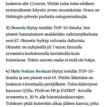
laskenut alle 12 euron. Yhtiön tulos tulee edelleen
enimmäkseen käyvän arvon muutoksista. Orava on
Helsingin pörssin parhaita osingonmaksajia.
3)
Okmetic
löytyy meidän TOP-10-listalta. Sen
pisteet Suomalaisten osakkeiden valintatyökalussa
ovat 67. Okmetic hyötyy vahvasta dollarista.
Okmetic on nykyisellä yli 7 euron hinnalla
arvostettu korkeimmilla kertoimilla kuin
historiassa. Toisin sanoen osake ei enää ole halpa.
4)
Myös
Nokian Renkaat
löytyy meidän TOP-10-
listalta ja sen pisteet ovat 65. Yhtiön liiketulos on
laskenut 6 kvartaalia peräjälkeen. Tulos kääntynee
kasvuun Q3:lla. Yhtiö on PB ja EV/EBIT -luvuilla
arvostettu n. 20 % alle historiakeskiarvojen.
Tuloksen pitää kuitenkin alkaa jälleen kasvaa, jotta