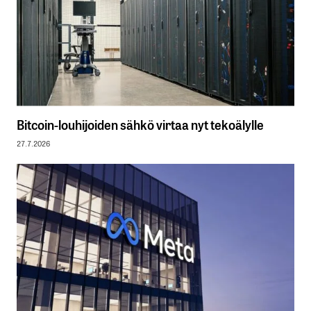
Bitcoin-louhijoiden sähkö virtaa nyt tekoälylle
27.7.2026