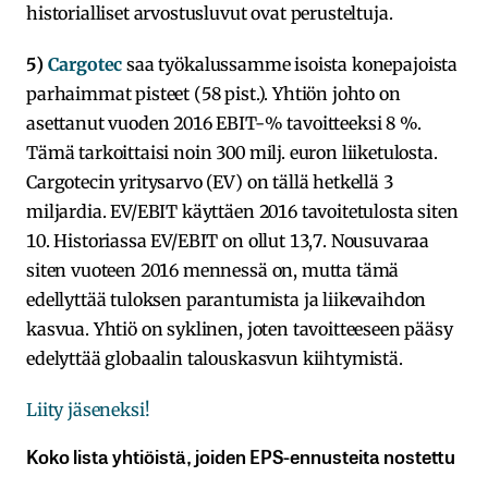
historialliset arvostusluvut ovat perusteltuja.
5)
Cargotec
saa työkalussamme isoista konepajoista
parhaimmat pisteet (58 pist.). Yhtiön johto on
asettanut vuoden 2016 EBIT-% tavoitteeksi 8 %.
Tämä tarkoittaisi noin 300 milj. euron liiketulosta.
Cargotecin yritysarvo (EV) on tällä hetkellä 3
miljardia. EV/EBIT käyttäen 2016 tavoitetulosta siten
10. Historiassa EV/EBIT on ollut 13,7. Nousuvaraa
siten vuoteen 2016 mennessä on, mutta tämä
edellyttää tuloksen parantumista ja liikevaihdon
kasvua. Yhtiö on syklinen, joten tavoitteeseen pääsy
edelyttää globaalin talouskasvun kiihtymistä.
Liity jäseneksi!
Koko lista yhtiöistä, joiden EPS-ennusteita nostettu