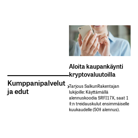
Aloita kaupankäynti
kryptovaluutoilla
Kumppanipalvelut
Tarjous SalkunRakentajan
ja edut
lukijoille: Käyttämällä​ ​
alennuskoodia​ ​SRFI17X,​ ​saat​ ​1
%:n treidauskulut​ ​ensimmäiselle​ ​
kuukaudelle​ ​(50%​ ​alennus).