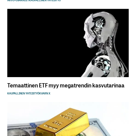
ARVO-OSAKKEET
KAUPALLINEN YHTEISTYÖ
Temaattinen ETF myy megatrendin kasvutarinaa
KAUPALLINEN YHTEISTYÖ
KVARN X