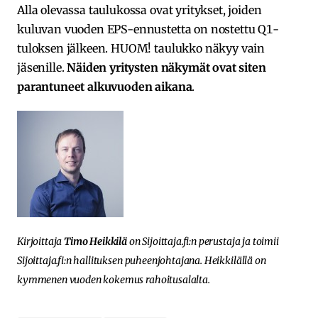
Alla olevassa taulukossa ovat yritykset, joiden
kuluvan vuoden EPS-ennustetta on nostettu Q1-
tuloksen jälkeen. HUOM! taulukko näkyy vain
jäsenille.
Näiden yritysten näkymät ovat siten
parantuneet alkuvuoden aikana
.
Kirjoittaja
Timo Heikkilä
on Sijoittaja.fi:n perustaja ja toimii
Sijoittaja.fi:n hallituksen puheenjohtajana. Heikkilällä on
kymmenen vuoden kokemus rahoitusalalta.