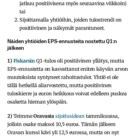
jatkuu positiivisena myös seuraavina viikkoin)
tai
Sijoittamalla yhtiöihin, joiden tulostrendi on
positiivinen ja näkymät parantuneet.
Näiden yhtiöiden EPS-ennusteita nostettu Q1:n
jälkeen
1)
Fiskarsin
Q1-tulos oli positiivinen yllätys, mutta
EPS-ennustetta on kasvattanut eniten käyvän arvon
muutoksista syntyneet rahoitustulot. Yhtiö ei ole
tällä hetkellä aliarvostettu, mutta positiivinen
tuloskierre ja euron heikkous voivat edelleen puskea
osaketta hieman ylöspäin.
2)
Teimme
Oravasta
sijoitusidean
tammikuussa,
jolloin osake maksoi 10,5 euroa. Tämän jälkeen
Oravan kurssi kävi yli 12,5 eurossa, mutta on nyt