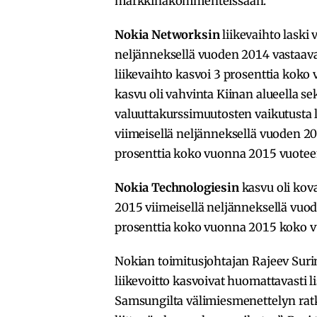
markkinakommenteissaan.
Nokia Networksin
liikevaihto laski 
neljänneksellä vuoden 2014 vastaav
liikevaihto kasvoi 3 prosenttia koko
kasvu oli vahvinta Kiinan alueella se
valuuttakurssimuutosten vaikutusta l
viimeisellä neljänneksellä vuoden 20
prosenttia koko vuonna 2015 vuotee
Nokia Technologiesin
kasvu oli kova
2015 viimeisellä neljänneksellä vuo
prosenttia koko vuonna 2015 koko v
Nokian toimitusjohtajan Rajeev Suri
liikevoitto kasvoivat huomattavasti 
Samsungilta välimiesmenettelyn ra