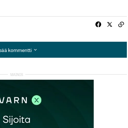
isää kommentti
isää kommentti
autua sisään
rekisteröityä
et kentät on merkitty
*