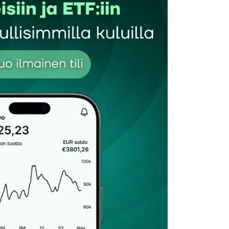
Sähköpostiosoitteesi
*