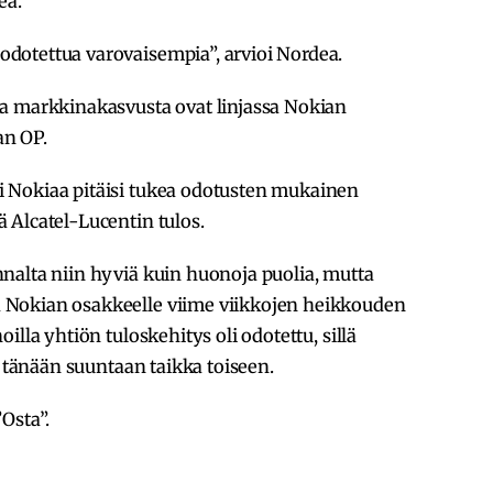
ea.
dotettua varovaisempia”, arvioi Nordea.
a markkinakasvusta ovat linjassa Nokian
an OP.
 Nokiaa pitäisi tukea odotusten mukainen
 Alcatel-Lucentin tulos.
nalta niin hyviä kuin huonoja puolia, mutta
Nokian osakkeelle viime viikkojen heikkouden
illa yhtiön tuloskehitys oli odotettu, sillä
ä tänään suuntaan taikka toiseen.
Osta”.