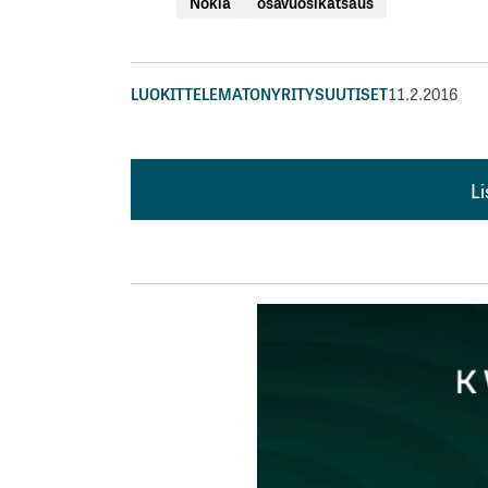
Nokia
osavuosikatsaus
LUOKITTELEMATON
YRITYSUUTISET
11.2.2016
L
L
kirj
Sähköpostiosoitettasi ei julkaista.
Pakollis
Kommentti
*