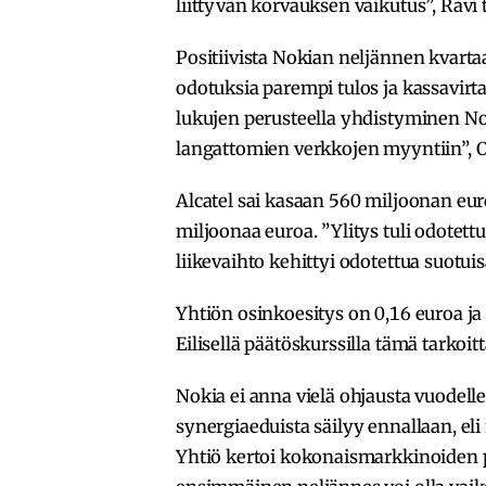
liittyvän korvauksen vaikutus”, Ravi 
Positiivista Nokian neljännen kvartaa
odotuksia parempi tulos ja kassavirt
lukujen perusteella yhdistyminen No
langattomien verkkojen myyntiin”, 
Alcatel sai kasaan 560 miljoonan eur
miljoonaa euroa. ”Ylitys tuli odote
liikevaihto kehittyi odotettua suotu
Yhtiön osinkoesitys on 0,16 euroa ja 
Eilisellä päätöskurssilla tämä tarkoit
Nokia ei anna vielä ohjausta vuodell
synergiaeduista säilyy ennallaan, el
Yhtiö kertoi kokonaismarkkinoiden 