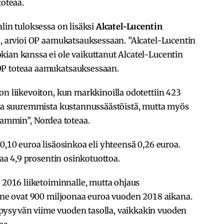
toteaa.
lin tuloksessa on lisäksi
Alcatel-Lucentin
a, arvioi OP aamukatsauksessaan. ”Alcatel-Lucentin
kian kanssa ei ole vaikuttanut Alcatel-Lucentin
OP toteaa aamukatsauksessaan.
on liikevoiton, kun markkinoilla odotettiin 423
ttua suuremmista kustannussäästöistä, mutta myös
isammin”, Nordea toteaa.
0,10 euroa lisäosinkoa eli yhteensä 0,26 euroa.
taa 4,9 prosentin osinkotuottoa.
e 2016 liiketoiminnalle, mutta ohjaus
i ne ovat 900 miljoonaa euroa vuoden 2018 aikana.
pysyvän viime vuoden tasolla, vaikkakin vuoden