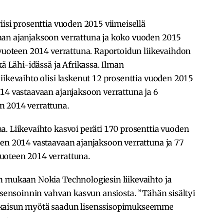
viisi prosenttia vuoden 2015 viimeisellä
aan ajanjaksoon verrattuna ja koko vuoden 2015
 vuoteen 2014 verrattuna. Raportoidun liikevaihdon
kä Lähi-idässä ja Afrikassa. Ilman
iikevaihto olisi laskenut 12 prosenttia vuoden 2015
14 vastaavaan ajanjaksoon verrattuna ja 6
n 2014 verrattuna.
a. Liikevaihto kasvoi peräti 170 prosenttia vuoden
den 2014 vastaavaan ajanjaksoon verrattuna ja 77
uoteen 2014 verrattuna.
n mukaan Nokia Technologiesin liikevaihto ja
lisensoinnin vahvan kasvun ansiosta. ”Tähän sisältyi
tkaisun myötä saadun lisenssisopimukseemme