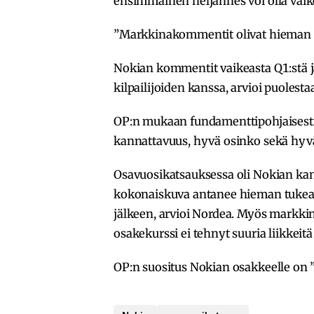
ensimmäinen neljännes voi olla vaik
”Markkinakommentit olivat hieman o
Nokian kommentit vaikeasta Q1:stä j
kilpailijoiden kanssa, arvioi puolesta
OP:n mukaan fundamenttipohjaisesti
kannattavuus, hyvä osinko sekä hyvä
Osavuosikatsauksessa oli Nokian kan
kokonaiskuva antanee hieman tukea 
jälkeen, arvioi Nordea. Myös markkino
osakekurssi ei tehnyt suuria liikkeit
OP:n suositus Nokian osakkeelle on ”