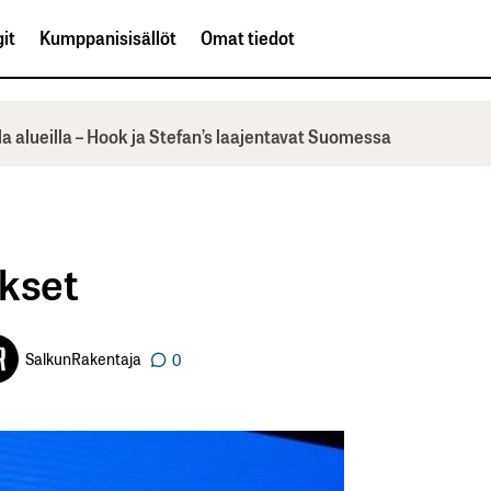
it
Kumppanisisällöt
Omat tiedot
la alueilla – Hook ja Stefan’s laajentavat Suomessa
ukset
SalkunRakentaja
0