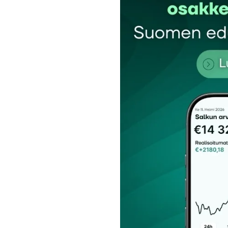
Nimesi tai nimimerkkisi
*
Tilaa SalkunRakentajan uutiskirje
Lähetä kommentti