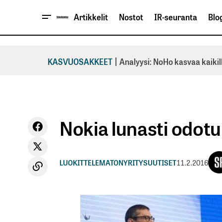
Artikkelit
Nostot
IR-seuranta
Blog
|
KASVUOSAKKEET
Analyysi: NoHo kasvaa kaikil
Nokia lunasti odot
LUOKITTELEMATON
YRITYSUUTISET
11.2.2016