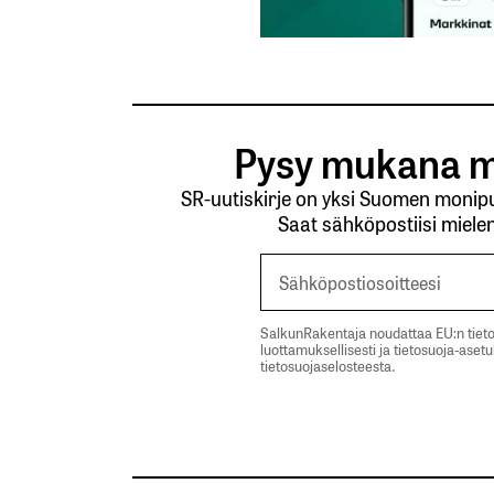
Pysy mukana m
SR-uutiskirje on yksi Suomen monipuo
Saat sähköpostiisi mielen
SalkunRakentaja noudattaa EU:n tieto
luottamuksellisesti ja tietosuoja-aset
tietosuojaselosteesta.