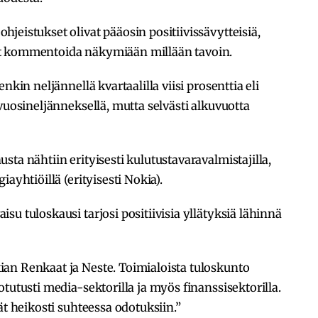
jeistukset olivat pääosin positiivissävytteisiä,
t kommentoida näkymiään millään tavoin.
nkin neljännellä kvartaalilla viisi prosenttia eli
vuosineljänneksellä, mutta selvästi alkuvuotta
ta nähtiin erityisesti kulutustavaravalmistajilla,
ayhtiöillä (erityisesti Nokia).
u tuloskausi tarjosi positiivisia yllätyksiä lähinnä
an Renkaat ja Neste. Toimialoista tuloskunto
tutusti media-sektorilla ja myös finanssisektorilla.
ät heikosti suhteessa odotuksiin.”