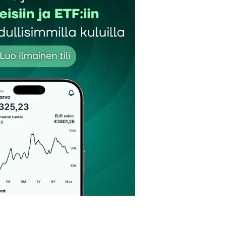
Sähköpostiosoitteesi
*