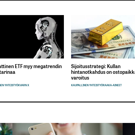
ttinen ETF myy megatrendin
Sijoitusstrategi: Kullan
tarinaa
hintanotkahdus on ostopaikka
varoitus
EN YHTEISTYÖ
KVARN X
KAUPALLINEN YHTEISTYÖ
RAAKA-AINEET