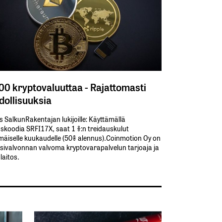
300 kryptovaluuttaa - Rajattomasti
ollisuuksia
s SalkunRakentajan lukijoille: Käyttämällä​ ​
koodia​ ​SRFI17X,​ ​saat​ ​1 %:n treidauskulut​ ​
äiselle​ ​kuukaudelle​ ​(50%​ ​alennus).Coinmotion Oy on
sivalvonnan valvoma kryptovarapalvelun tarjoaja ja
aitos.