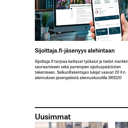
Sijoittaja.fi-jäsenyys alehintaan
Sijoittaja.fi tarjoaa kattavat työkalut ja tiedot markk
seuraamiseen sekä parempien sijoituspäätösten
tekemiseen. SalkunRakentajan lukijat saavat 20 %:n
alennuksen jäsenyydestä alennuskoodilla SRSI20
Uusimmat