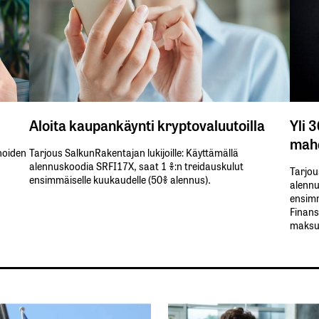
Aloita kaupankäynti kryptovaluutoilla
Yli 
mahd
inoiden
Tarjous SalkunRakentajan lukijoille: Käyttämällä​ ​
alennuskoodia​ ​SRFI17X,​ ​saat​ ​1 %:n treidauskulut​ ​
Tarjou
ensimmäiselle​ ​kuukaudelle​ ​(50%​ ​alennus).
alennus
ensimm
Finans
maksul