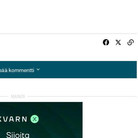
isää kommentti
isää kommentti
autua sisään
rekisteröityä
et kentät on merkitty
*