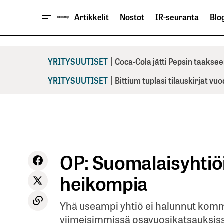
Artikkelit
Nostot
IR-seuranta
Blog
|
YRITYSUUTISET
Coca-Cola jätti Pepsin taaksee
|
YRITYSUUTISET
Bittium tuplasi tilauskirjat vu
OP: Suomalaisyhtiö
heikompia
Yhä useampi yhtiö ei halunnut kom
viimeisimmissä osavuosikatsauksis