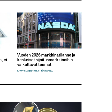
Vuoden 2026 markkinatilanne ja
, ei
keskeiset sijoitusmarkkinoihin
vaikuttavat teemat
KAUPALLINEN YHTEISTYÖ
KVARN X