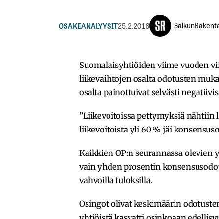
SalkunRakenta
OSAKEANALYYSIT
25.2.2016
Suomalaisyhtiöiden viime vuoden vii
liikevaihtojen osalta odotusten mukais
osalta painottuivat selvästi negatiiv
”Liikevoitoissa pettymyksiä nähtiin 
liikevoitoista yli 60 % jäi konsensus
Kaikkien OP:n seurannassa olevien yh
vain yhden prosentin konsensusodotu
vahvoilla tuloksilla.
Osingot olivat keskimäärin odotusten
yhtiöistä kasvatti osinkoaan edellisv