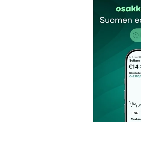
Kommentti
*
Nimesi tai nimimerkkisi
*
Tilaa SalkunRakentajan uutiskirje
Lähetä kommentti