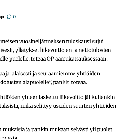
ja
0
meisen vuosineljänneksen tuloskausi sujui
esti, yllätykset liikevoittojen ja nettotulosten
iselle puolelle, toteaa OP aamukatsauksessaan.
laaja-alaisesti ja seuraamiemme yhtiöiden
odotusten alapuolelle”, pankki toteaa.
tiöiden yhteenlaskettu liikevoitto jäi kuitenkin
ksista, mikä selittyy useiden suurten yhtiöiden
 mukaisia ja pankin mukaan selvästi yli puolet
uodesta.