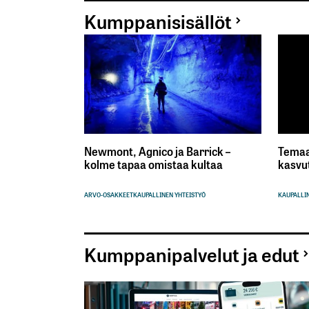
Kumppanisisällöt
Newmont, Agnico ja Barrick –
Temaa
kolme tapaa omistaa kultaa
kasvu
ARVO-OSAKKEET
KAUPALLINEN YHTEISTYÖ
KAUPALLIN
Kumppanipalvelut ja edut