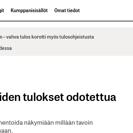
it
Kumppanisisällöt
Omat tiedot
n – vahva tulos korotti myös tulosohjeistusta
odessa
iden tulokset odotettua
mentoida näkymiään millään tavoin
saan.