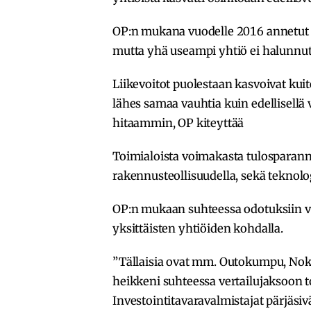
OP:n mukana vuodelle 2016 annetut oh
mutta yhä useampi yhtiö ei halunnu
Liikevoitot puolestaan kasvoivat kuite
lähes samaa vauhtia kuin edellisellä 
hitaammin, OP kiteyttää
Toimialoista voimakasta tulosparannus
rakennusteollisuudella, sekä teknologi
OP:n mukaan suhteessa odotuksiin vais
yksittäisten yhtiöiden kohdalla.
”Tällaisia ovat mm. Outokumpu, Noki
heikkeni suhteessa vertailujaksoon to
Investointitavaravalmistajat pärjäsiv