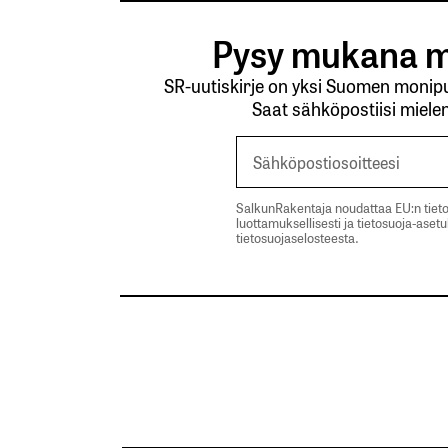
Pysy mukana m
SR-uutiskirje on yksi Suomen monipuo
Saat sähköpostiisi mielen
SalkunRakentaja noudattaa EU:n tieto
luottamuksellisesti ja tietosuoja-aset
tietosuojaselosteesta.