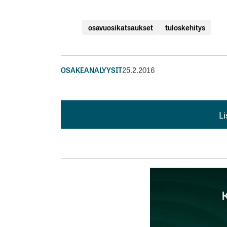
osavuosikatsaukset
tuloskehitys
OSAKEANALYYSIT
25.2.2016
L
L
kirj
Sähköpostiosoitettasi ei julkaista.
Pakollis