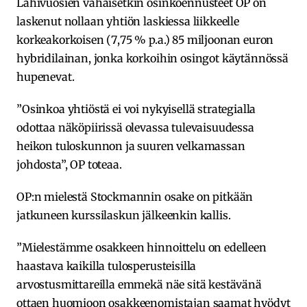
Lähivuosien vähäisetkin osinkoennusteet OP on
laskenut nollaan yhtiön laskiessa liikkeelle
korkeakorkoisen (7,75 % p.a.) 85 miljoonan euron
hybridilainan, jonka korkoihin osingot käytännössä
hupenevat.
”Osinkoa yhtiöstä ei voi nykyisellä strategialla
odottaa näköpiirissä olevassa tulevaisuudessa
heikon tuloskunnon ja suuren velkamassan
johdosta”, OP toteaa.
OP:n mielestä Stockmannin osake on pitkään
jatkuneen kurssilaskun jälkeenkin kallis.
”Mielestämme osakkeen hinnoittelu on edelleen
haastava kaikilla tulosperusteisilla
arvostusmittareilla emmekä näe sitä kestävänä
ottaen huomioon osakkeenomistajan saamat hyödyt