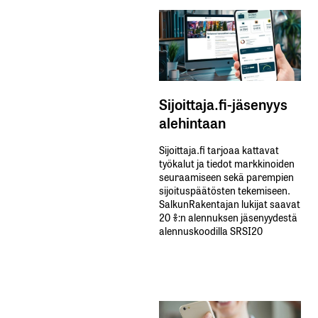
Sijoittaja.fi-jäsenyys
alehintaan
Sijoittaja.fi tarjoaa kattavat
työkalut ja tiedot markkinoiden
seuraamiseen sekä parempien
sijoituspäätösten tekemiseen.
SalkunRakentajan lukijat saavat
20 %:n alennuksen jäsenyydestä
alennuskoodilla SRSI20