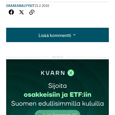
OSAKEANALYYSIT
15.2.2016
Lisää kommentti
Lisää kommentti
kirjautua
sisään
rekisteröityä
Sähköpostiosoitettasi ei julkaista.
Pakolliset