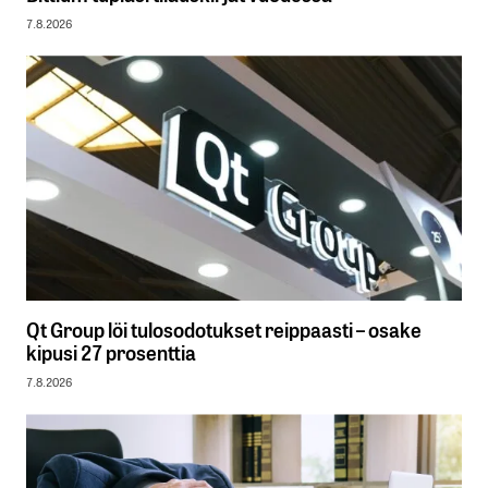
7.8.2026
Qt Group löi tulosodotukset reippaasti – osake
kipusi 27 prosenttia
7.8.2026