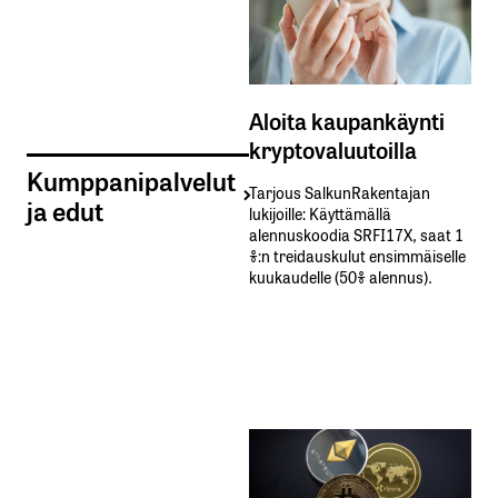
Aloita kaupankäynti
kryptovaluutoilla
Kumppanipalvelut
Tarjous SalkunRakentajan
ja edut
lukijoille: Käyttämällä​ ​
alennuskoodia​ ​SRFI17X,​ ​saat​ ​1
%:n treidauskulut​ ​ensimmäiselle​ ​
kuukaudelle​ ​(50%​ ​alennus).