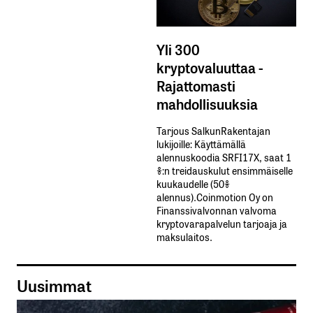
Yli 300
kryptovaluuttaa -
Rajattomasti
mahdollisuuksia
Tarjous SalkunRakentajan
lukijoille: Käyttämällä​ ​
alennuskoodia​ ​SRFI17X,​ ​saat​ ​1
%:n treidauskulut​ ​ensimmäiselle​ ​
kuukaudelle​ ​(50%​ ​
alennus).Coinmotion Oy on
Finanssivalvonnan valvoma
kryptovarapalvelun tarjoaja ja
maksulaitos.
Uusimmat