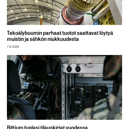
Tekoälybuumin parhaat tuotot saattavat löytyä
muistin ja sähkön niukkuudesta
7.8.2026
Bittium tuplasi tilauskirjat vuodessa