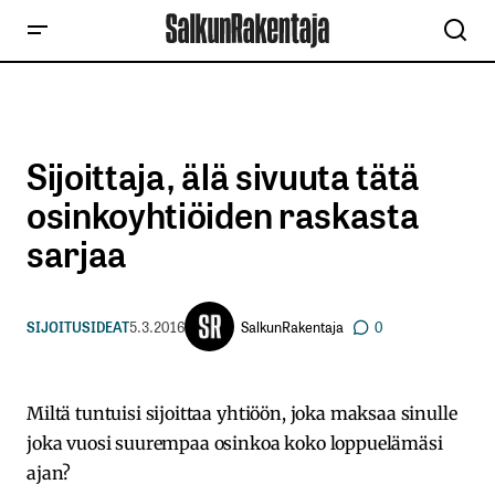
Sijoittaja, älä sivuuta tätä
osinkoyhtiöiden raskasta
sarjaa
SalkunRakentaja
SIJOITUSIDEAT
5.3.2016
0
Miltä tuntuisi sijoittaa yhtiöön, joka maksaa sinulle
joka vuosi suurempaa osinkoa koko loppuelämäsi
ajan?