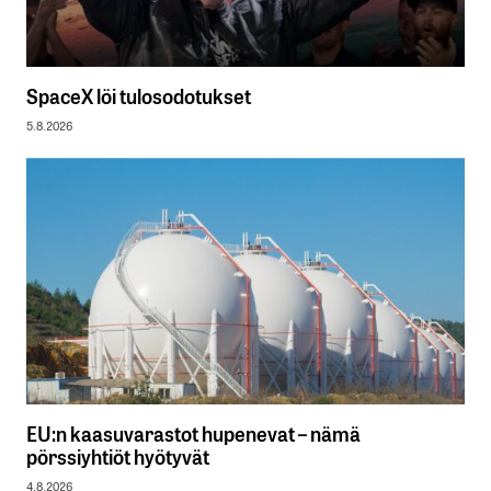
SpaceX löi tulosodotukset
5.8.2026
EU:n kaasuvarastot hupenevat – nämä
pörssiyhtiöt hyötyvät
4.8.2026