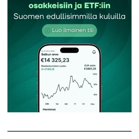
Sähköpostiosoitettasi ei julkaista.
Pakolliset
kentät on merkitty
*
Kommentti
*
Nimesi tai nimimerkkisi
*
Sähköpostiosoitteesi
*
Tilaa SalkunRakentajan uutiskirje