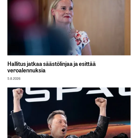
Hallitus jatkaa säästölinjaa ja esittää
veroalennuksia
5.8.2026