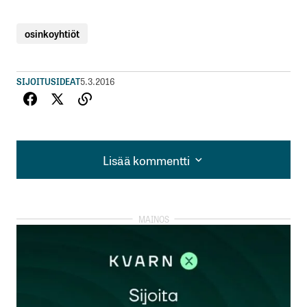
osinkoyhtiöt
SIJOITUSIDEAT
5.3.2016
Lisää kommentti
Lisää kommentti
kirjautua
sisään
rekisteröityä