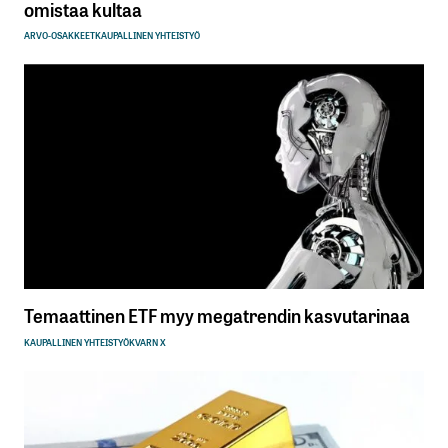
omistaa kultaa
ARVO-OSAKKEET
KAUPALLINEN YHTEISTYÖ
Temaattinen ETF myy megatrendin kasvutarinaa
KAUPALLINEN YHTEISTYÖ
KVARN X