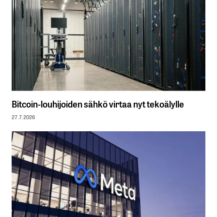
Bitcoin-louhijoiden sähkö virtaa nyt tekoälylle
27.7.2026