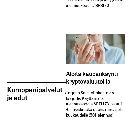
alennuskoodilla SRSI20
Aloita kaupankäynti
kryptovaluutoilla
Kumppanipalvelut
Tarjous SalkunRakentajan
ja edut
lukijoille: Käyttämällä​ ​
alennuskoodia​ ​SRFI17X,​ ​saat​ ​1
%:n treidauskulut​ ​ensimmäiselle​ ​
kuukaudelle​ ​(50%​ ​alennus).