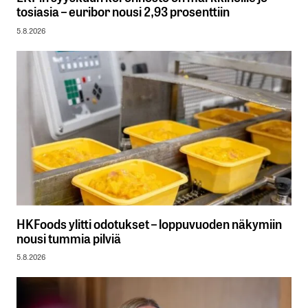
tosiasia – euribor nousi 2,93 prosenttiin
5.8.2026
HKFoods ylitti odotukset – loppuvuoden näkymiin
nousi tummia pilviä
5.8.2026