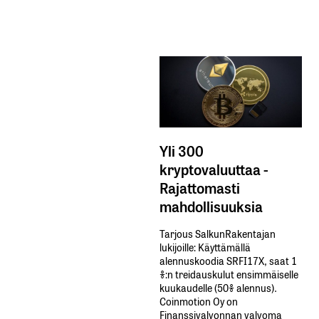
Yli 300
kryptovaluuttaa -
Rajattomasti
mahdollisuuksia
Tarjous SalkunRakentajan
lukijoille: Käyttämällä​ ​
alennuskoodia​ ​SRFI17X,​ ​saat​ ​1
%:n treidauskulut​ ​ensimmäiselle​ ​
kuukaudelle​ ​(50%​ ​alennus).
Coinmotion Oy on
Finanssivalvonnan valvoma