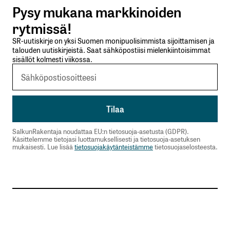
Pysy mukana markkinoiden
Lähetä kommentti
rytmissä!
SR-uutiskirje on yksi Suomen monipuolisimmista sijoittamisen ja
talouden uutiskirjeistä. Saat sähköpostiisi mielenkiintoisimmat
sisällöt kolmesti viikossa.
SalkunRakentaja noudattaa EU:n tietosuoja-asetusta (GDPR).
Käsittelemme tietojasi luottamuksellisesti ja tietosuoja-asetuksen
mukaisesti. Lue lisää
tietosuojakäytänteistämme
tietosuojaselosteesta.