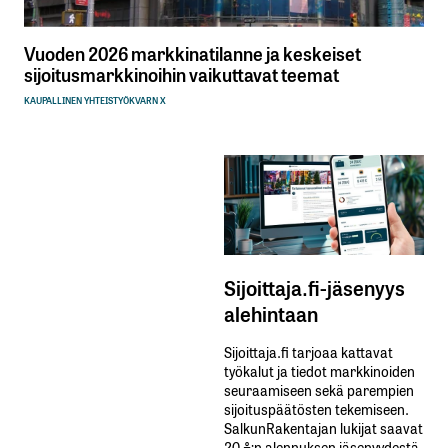
Vuoden 2026 markkinatilanne ja keskeiset
sijoitusmarkkinoihin vaikuttavat teemat
KAUPALLINEN YHTEISTYÖ
KVARN X
Sijoittaja.fi-jäsenyys
alehintaan
Sijoittaja.fi tarjoaa kattavat
työkalut ja tiedot markkinoiden
seuraamiseen sekä parempien
sijoituspäätösten tekemiseen.
SalkunRakentajan lukijat saavat
20 %:n alennuksen jäsenyydestä