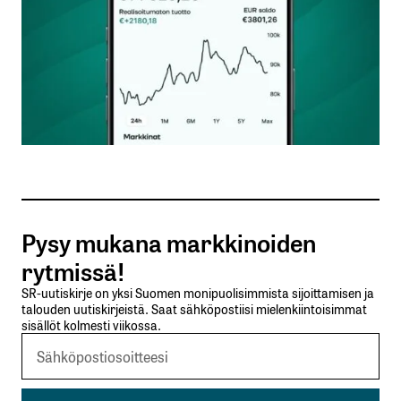
Nimesi tai nimimerkkisi
*
Sähköpostiosoitteesi
*
Tilaa SalkunRakentajan uutiskirje
Pysy mukana markkinoiden
Lähetä kommentti
rytmissä!
SR-uutiskirje on yksi Suomen monipuolisimmista sijoittamisen ja
talouden uutiskirjeistä. Saat sähköpostiisi mielenkiintoisimmat
sisällöt kolmesti viikossa.