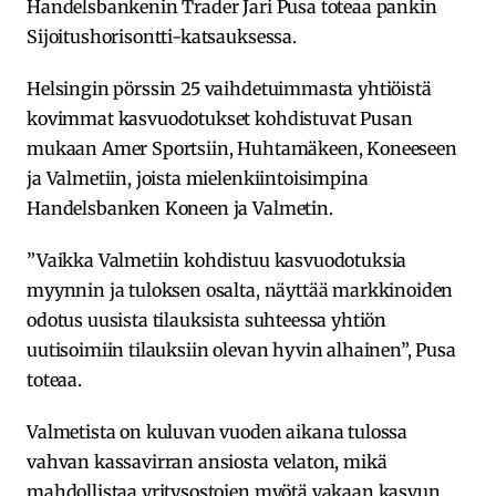
Handelsbankenin Trader Jari Pusa toteaa pankin
Sijoitushorisontti-katsauksessa.
Helsingin pörssin 25 vaihdetuimmasta yhtiöistä
kovimmat kasvuodotukset kohdistuvat Pusan
mukaan Amer Sportsiin, Huhtamäkeen, Koneeseen
ja Valmetiin, joista mielenkiintoisimpina
Handelsbanken Koneen ja Valmetin.
”Vaikka Valmetiin kohdistuu kasvuodotuksia
myynnin ja tuloksen osalta, näyttää markkinoiden
odotus uusista tilauksista suhteessa yhtiön
uutisoimiin tilauksiin olevan hyvin alhainen”, Pusa
toteaa.
Valmetista on kuluvan vuoden aikana tulossa
vahvan kassavirran ansiosta velaton, mikä
mahdollistaa yritysostojen myötä vakaan kasvun.