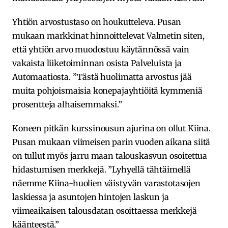
Yhtiön arvostustaso on houkutteleva. Pusan
mukaan markkinat hinnoittelevat Valmetin siten,
että yhtiön arvo muodostuu käytännössä vain
vakaista liiketoiminnan osista Palveluista ja
Automaatiosta. ”Tästä huolimatta arvostus jää
muita pohjoismaisia konepajayhtiöitä kymmeniä
prosentteja alhaisemmaksi.”
Koneen pitkän kurssinousun ajurina on ollut Kiina.
Pusan mukaan viimeisen parin vuoden aikana siitä
on tullut myös jarru maan talouskasvun osoitettua
hidastumisen merkkejä. ”Lyhyellä tähtäimellä
näemme Kiina-huolien väistyvän varastotasojen
laskiessa ja asuntojen hintojen laskun ja
viimeaikaisen talousdatan osoittaessa merkkejä
käänteestä.”