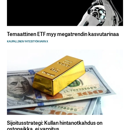
Temaattinen ETF myy megatrendin kasvutarinaa
KAUPALLINEN YHTEISTYÖ
KVARN X
Sijoitusstrategi: Kullan hintanotkahdus on
ostopaikka, ei varoitus