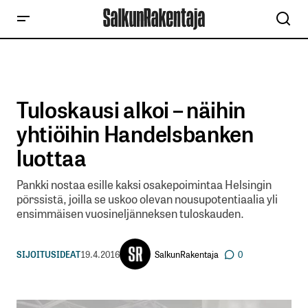
Tuloskausi alkoi – näihin
yhtiöihin Handelsbanken
luottaa
Pankki nostaa esille kaksi osakepoimintaa Helsingin
pörssistä, joilla se uskoo olevan nousupotentiaalia yli
ensimmäisen vuosineljänneksen tuloskauden.
SalkunRakentaja
SIJOITUSIDEAT
19.4.2016
0