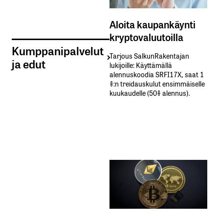
Aloita kaupankäynti
kryptovaluutoilla
Kumppanipalvelut
Tarjous SalkunRakentajan
ja edut
lukijoille: Käyttämällä​ ​
alennuskoodia​ ​SRFI17X,​ ​saat​ ​1
%:n treidauskulut​ ​ensimmäiselle​ ​
kuukaudelle​ ​(50%​ ​alennus).