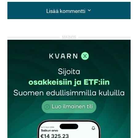
Lisää kommentti
Lisää kommentti
kirjautua
sisään
rekisteröityä
Sähköpostiosoitettasi ei julkaista.
Pakolliset
kentät on merkitty
*
Kommentti
*