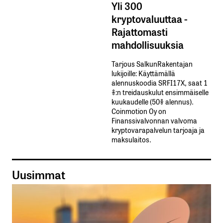
Yli 300
kryptovaluuttaa -
Rajattomasti
mahdollisuuksia
Tarjous SalkunRakentajan
lukijoille: Käyttämällä​ ​
alennuskoodia​ ​SRFI17X,​ ​saat​ ​1
%:n treidauskulut​ ​ensimmäiselle​ ​
kuukaudelle​ ​(50%​ ​alennus).
Coinmotion Oy on
Finanssivalvonnan valvoma
kryptovarapalvelun tarjoaja ja
maksulaitos.
Uusimmat