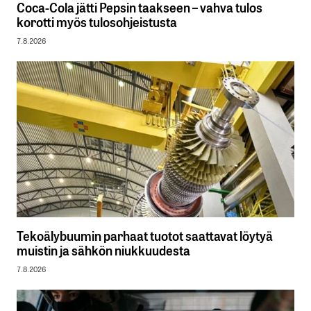
Coca-Cola jätti Pepsin taakseen – vahva tulos
korotti myös tulosohjeistusta
7.8.2026
Tekoälybuumin parhaat tuotot saattavat löytyä
muistin ja sähkön niukkuudesta
7.8.2026