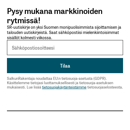
Pysy mukana markkinoiden
Lähetä kommentti
rytmissä!
SR-uutiskirje on yksi Suomen monipuolisimmista sijoittamisen ja
talouden uutiskirjeistä. Saat sähköpostiisi mielenkiintoisimmat
sisällöt kolmesti viikossa.
SalkunRakentaja noudattaa EU:n tietosuoja-asetusta (GDPR).
Käsittelemme tietojasi luottamuksellisesti ja tietosuoja-asetuksen
mukaisesti. Lue lisää
tietosuojakäytänteistämme
tietosuojaselosteesta.