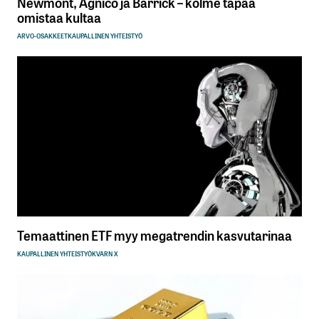
Newmont, Agnico ja Barrick – kolme tapaa
omistaa kultaa
ARVO-OSAKKEET
KAUPALLINEN YHTEISTYÖ
Temaattinen ETF myy megatrendin kasvutarinaa
KAUPALLINEN YHTEISTYÖ
KVARN X