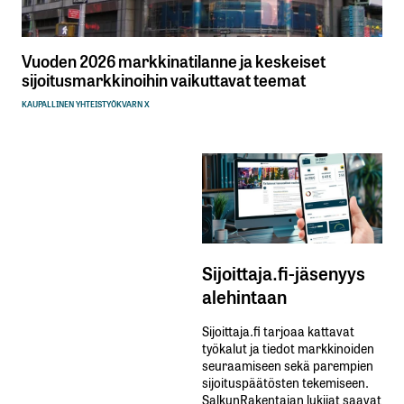
Vuoden 2026 markkinatilanne ja keskeiset
sijoitusmarkkinoihin vaikuttavat teemat
KAUPALLINEN YHTEISTYÖ
KVARN X
Sijoittaja.fi-jäsenyys
alehintaan
Sijoittaja.fi tarjoaa kattavat
työkalut ja tiedot markkinoiden
seuraamiseen sekä parempien
sijoituspäätösten tekemiseen.
SalkunRakentajan lukijat saavat