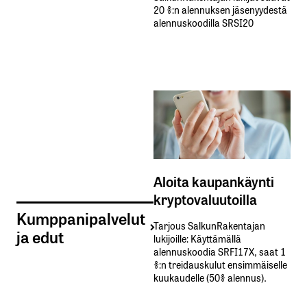
20 %:n alennuksen jäsenyydestä
alennuskoodilla SRSI20
Aloita kaupankäynti
kryptovaluutoilla
Kumppanipalvelut
Tarjous SalkunRakentajan
ja edut
lukijoille: Käyttämällä​ ​
alennuskoodia​ ​SRFI17X,​ ​saat​ ​1
%:n treidauskulut​ ​ensimmäiselle​ ​
kuukaudelle​ ​(50%​ ​alennus).