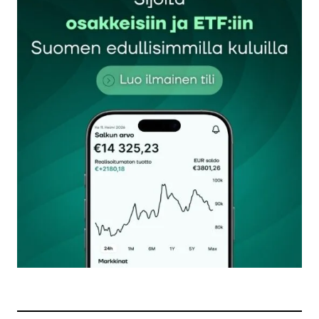
Sähköpostiosoitettasi ei julkaista.
Pakolliset
kentät on merkitty
*
Kommentti
*
Nimesi tai nimimerkkisi
*
Sähköpostiosoitteesi
*
Tilaa SalkunRakentajan uutiskirje