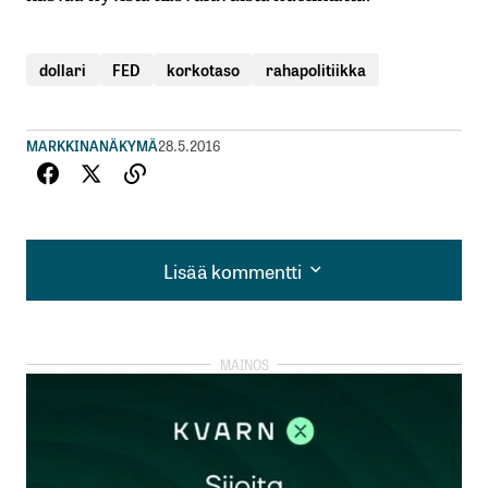
dollari
FED
korkotaso
rahapolitiikka
MARKKINANÄKYMÄ
28.5.2016
Lisää kommentti
Lisää kommentti
kirjautua
sisään
rekisteröityä