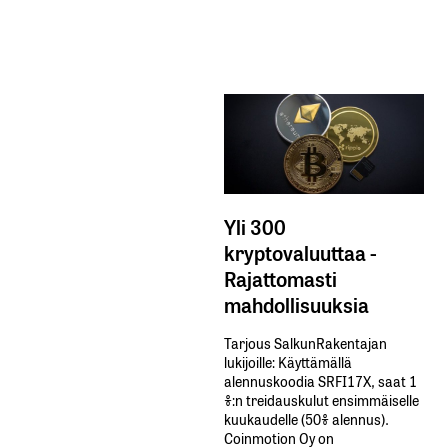
Yli 300
kryptovaluuttaa -
Rajattomasti
mahdollisuuksia
Tarjous SalkunRakentajan
lukijoille: Käyttämällä​ ​
alennuskoodia​ ​SRFI17X,​ ​saat​ ​1
%:n treidauskulut​ ​ensimmäiselle​ ​
kuukaudelle​ ​(50%​ ​alennus).
Coinmotion Oy on