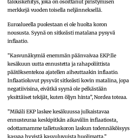
talouskehitys, joka on osoittanut piristymisen
merkkejä vuoden toisella neljänneksellä.
Euroalueella puolestaan ei ole huolta koron
noususta. Syynä on sitkeästi matalana pysyvä
inflaatio.
”Kasvunäkymiä enemmän päänvaivaa EKP:lle
kesäkuun uutta ennustetta ja rahapoliittista
päätöksentekoa ajatellen aiheuttaakin inflaatio.
Inflaatioluvut pysyvät sitkeästi kovin matalina, jopa
negatiivisina, eivätkä syynä ole pelkästään
yksittäiset tekijät, kuten öljyn hinta”, Nordea toteaa.
”Mikäli EKP laskee kesäkuussa julkaistavaa
ennusteuraa keskipitkän aikavälin inflaatiosta,
odottamamme talletuskoron laskun todennäköisyys
kasvaa hyvistä kasvuluvuista huolimatta.”