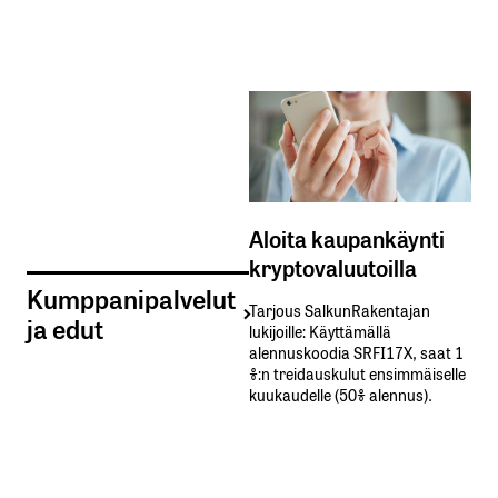
Aloita kaupankäynti
kryptovaluutoilla
Kumppanipalvelut
Tarjous SalkunRakentajan
ja edut
lukijoille: Käyttämällä​ ​
alennuskoodia​ ​SRFI17X,​ ​saat​ ​1
%:n treidauskulut​ ​ensimmäiselle​ ​
kuukaudelle​ ​(50%​ ​alennus).