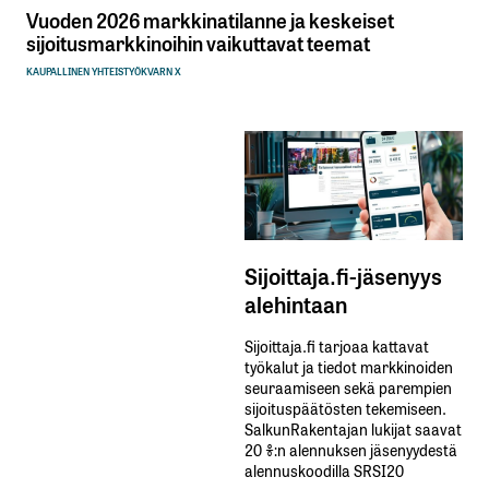
Vuoden 2026 markkinatilanne ja keskeiset
sijoitusmarkkinoihin vaikuttavat teemat
KAUPALLINEN YHTEISTYÖ
KVARN X
Sijoittaja.fi-jäsenyys
alehintaan
Sijoittaja.fi tarjoaa kattavat
työkalut ja tiedot markkinoiden
seuraamiseen sekä parempien
sijoituspäätösten tekemiseen.
SalkunRakentajan lukijat saavat
20 %:n alennuksen jäsenyydestä
alennuskoodilla SRSI20