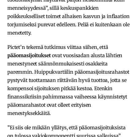
menneisyydessä”, sillä keskuspankkien
poikkeukselliset toimet alhaisen kasvun ja inflaation
torjumiseksi purevat edelleen. Peliä ei kuitenkaan ole
menetetty.
Pictet’n tekemä tutkimus viittaa siihen, että
pääomasijoitukset
ovat vuosisadan alusta lähtien
menestyneet säännönmukaisesti osakkeita
paremmin. Huippukvartiilin pääomasijoitusrahastot
pystyvät tuottamaan riittävän hyvä tuottoa, jotta se
kompensoi sijoituksen pitkää kestoa. Etenkin
finanssikriisin pahimmassa vaiheessa käynnistetyt
pääomarahastot ovat olleet erityisen
menestyksekkäitä.
”Ei siis ole mikään yllätys, että pääomasijoituksista
on tulossa vakiokomponentti suurissa salkuissa”,