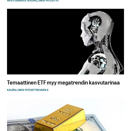
ARVO-OSAKKEET
KAUPALLINEN YHTEISTYÖ
Temaattinen ETF myy megatrendin kasvutarinaa
KAUPALLINEN YHTEISTYÖ
KVARN X