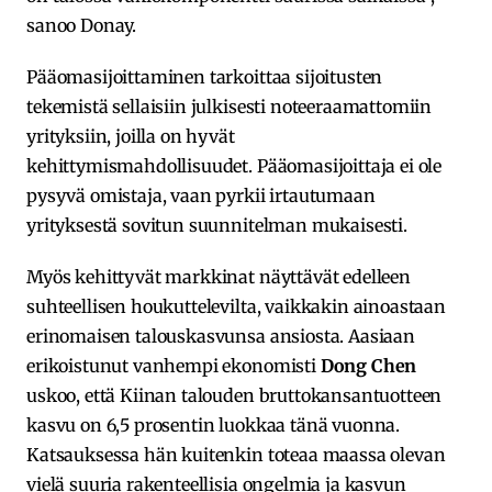
sanoo Donay.
Pääomasijoittaminen tarkoittaa sijoitusten
tekemistä sellaisiin julkisesti noteeraamattomiin
yrityksiin, joilla on hyvät
kehittymismahdollisuudet. Pääomasijoittaja ei ole
pysyvä omistaja, vaan pyrkii irtautumaan
yrityksestä sovitun suunnitelman mukaisesti.
Myös kehittyvät markkinat näyttävät edelleen
suhteellisen houkuttelevilta, vaikkakin ainoastaan
erinomaisen talouskasvunsa ansiosta. Aasiaan
erikoistunut vanhempi ekonomisti
Dong Chen
uskoo, että Kiinan talouden bruttokansantuotteen
kasvu on 6,5 prosentin luokkaa tänä vuonna.
Katsauksessa hän kuitenkin toteaa maassa olevan
vielä suuria rakenteellisia ongelmia ja kasvun