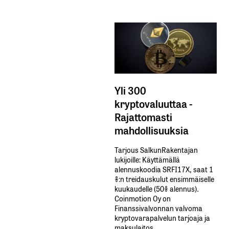
Yli 300
kryptovaluuttaa -
Rajattomasti
mahdollisuuksia
Tarjous SalkunRakentajan
lukijoille: Käyttämällä​ ​
alennuskoodia​ ​SRFI17X,​ ​saat​ ​1
%:n treidauskulut​ ​ensimmäiselle​ ​
kuukaudelle​ ​(50%​ ​alennus).
Coinmotion Oy on
Finanssivalvonnan valvoma
kryptovarapalvelun tarjoaja ja
maksulaitos.