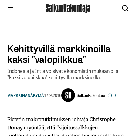
Kehittyvillä markkinoilla
kaksi ”valopilkkua”
Indonesia ja Intia voisivat ekonomistin mukaan olla
”kaksi valopilkkua” kehittyvillä markkinoilla.
SalkunRakentaja
MARKKINANÄKYMÄ
17.9.2016
0
Pictet’n makrotutkimuksen johtaja
Christophe
Donay
myöntää, että “sijoitussalkkujen
tuottonäkymät näyttävät paljon heikommilta kuin