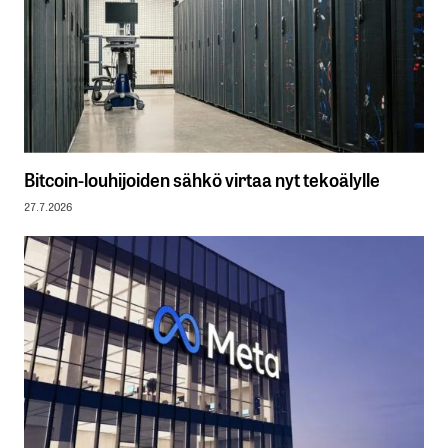
Bitcoin-louhijoiden sähkö virtaa nyt tekoälylle
27.7.2026