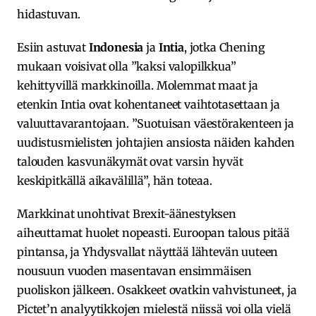
hidastuvan.
Esiin astuvat
Indonesia
ja
Intia
, jotka Chening
mukaan voisivat olla ”kaksi valopilkkua”
kehittyvillä markkinoilla. Molemmat maat ja
etenkin Intia ovat kohentaneet vaihtotasettaan ja
valuuttavarantojaan. ”Suotuisan väestörakenteen ja
uudistusmielisten johtajien ansiosta näiden kahden
talouden kasvunäkymät ovat varsin hyvät
keskipitkällä aikavälillä”, hän toteaa.
Markkinat unohtivat Brexit-äänestyksen
aiheuttamat huolet nopeasti. Euroopan talous pitää
pintansa, ja Yhdysvallat näyttää lähtevän uuteen
nousuun vuoden masentavan ensimmäisen
puoliskon jälkeen. Osakkeet ovatkin vahvistuneet, ja
Pictet’n analyytikkojen mielestä niissä voi olla vielä