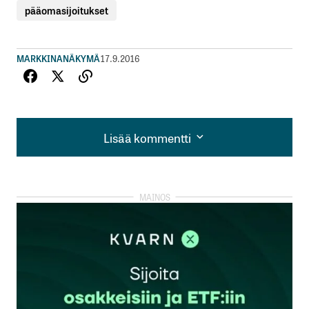
pääomasijoitukset
MARKKINANÄKYMÄ
17.9.2016
Lisää kommentti
Lisää kommentti
kirjautua
sisään
rekisteröityä