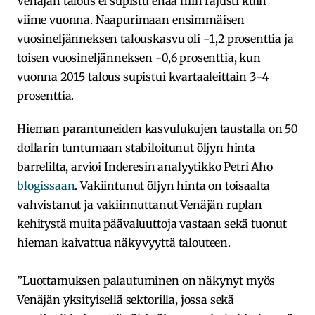
Venäjän talous ei supistu enää niin rajusti kuin
viime vuonna. Naapurimaan ensimmäisen
vuosineljänneksen talouskasvu oli -1,2 prosenttia ja
toisen vuosineljänneksen -0,6 prosenttia, kun
vuonna 2015 talous supistui kvartaaleittain 3-4
prosenttia.
Hieman parantuneiden kasvulukujen taustalla on 50
dollarin tuntumaan stabiloitunut öljyn hinta
barrelilta, arvioi Inderesin analyytikko Petri Aho
blogissaan
. Vakiintunut öljyn hinta on toisaalta
vahvistanut ja vakiinnuttanut Venäjän ruplan
kehitystä muita päävaluuttoja vastaan sekä tuonut
hieman kaivattua näkyvyyttä talouteen.
”Luottamuksen palautuminen on näkynyt myös
Venäjän yksityisellä sektorilla, jossa sekä