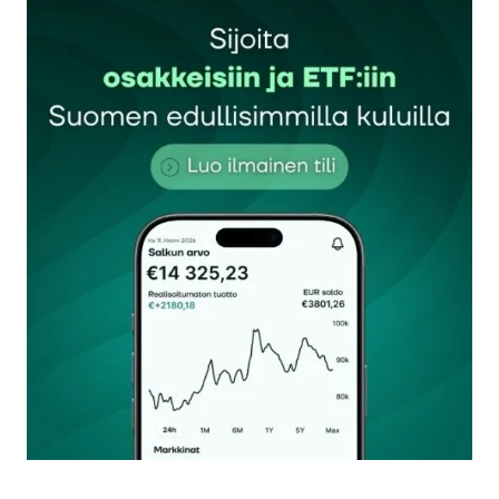
Sähköpostiosoitettasi ei julkaista.
Pakolliset
kentät on merkitty
*
Kommentti
*
Nimesi tai nimimerkkisi
*
Sähköpostiosoitteesi
*