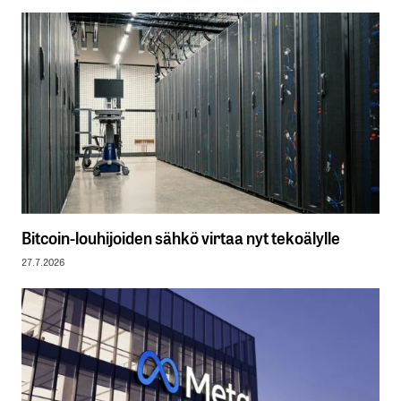
Bitcoin-louhijoiden sähkö virtaa nyt tekoälylle
27.7.2026