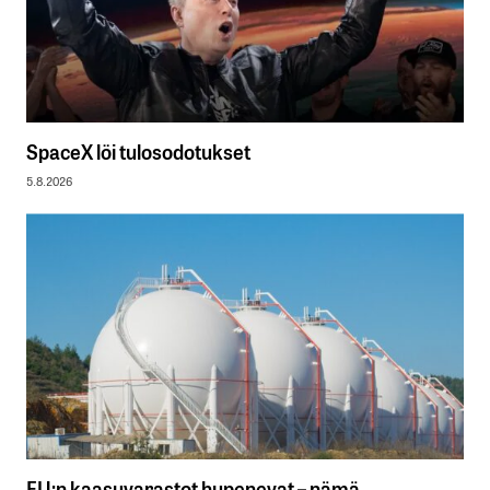
SpaceX löi tulosodotukset
5.8.2026
EU:n kaasuvarastot hupenevat – nämä