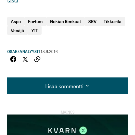
tästä
.
Aspo
Fortum
Nokian Renkaat
SRV
Tikkurila
Venäjä
YIT
OSAKEANALYYSIT
18.9.2016
Lisää kommentti
Lisää kommentti
kirjautua
sisään
rekisteröityä