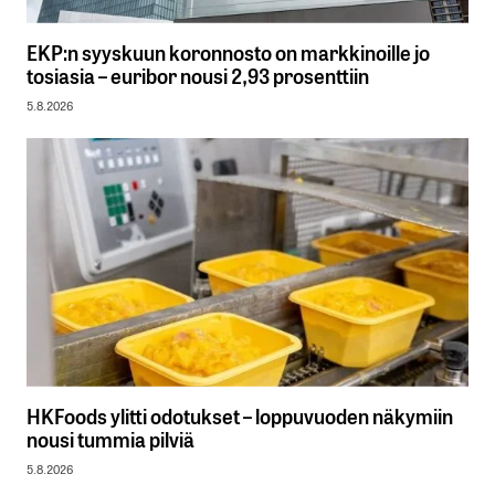
EKP:n syyskuun koronnosto on markkinoille jo
tosiasia – euribor nousi 2,93 prosenttiin
5.8.2026
HKFoods ylitti odotukset – loppuvuoden näkymiin
nousi tummia pilviä
5.8.2026