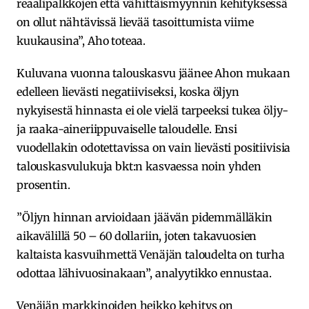
reaalipalkkojen että vähittäismyynnin kehityksessä
on ollut nähtävissä lievää tasoittumista viime
kuukausina”, Aho toteaa.
Kuluvana vuonna talouskasvu jäänee Ahon mukaan
edelleen lievästi negatiiviseksi, koska öljyn
nykyisestä hinnasta ei ole vielä tarpeeksi tukea öljy-
ja raaka-aineriippuvaiselle taloudelle. Ensi
vuodellakin odotettavissa on vain lievästi positiivisia
talouskasvulukuja bkt:n kasvaessa noin yhden
prosentin.
”Öljyn hinnan arvioidaan jäävän pidemmälläkin
aikavälillä 50 – 60 dollariin, joten takavuosien
kaltaista kasvuihmettä Venäjän taloudelta on turha
odottaa lähivuosinakaan”, analyytikko ennustaa.
Venäjän markkinoiden heikko kehitys on