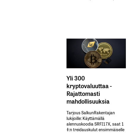
Yli 300
kryptovaluuttaa -
Rajattomasti
mahdollisuuksia
Tarjous SalkunRakentajan
lukijoille: Käyttämällä​ ​
alennuskoodia​ ​SRFI17X,​ ​saat​ ​1
%:n treidauskulut​ ​ensimmäiselle​ ​