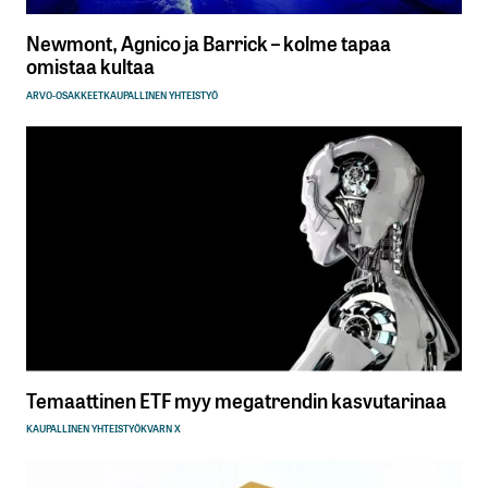
Newmont, Agnico ja Barrick – kolme tapaa
omistaa kultaa
ARVO-OSAKKEET
KAUPALLINEN YHTEISTYÖ
Temaattinen ETF myy megatrendin kasvutarinaa
KAUPALLINEN YHTEISTYÖ
KVARN X