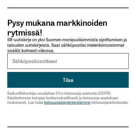
Tilaa SalkunRakentajan uutiskirje
Pysy mukana markkinoiden
Lähetä kommentti
rytmissä!
SR-uutiskirje on yksi Suomen monipuolisimmista sijoittamisen ja
talouden uutiskirjeistä. Saat sähköpostiisi mielenkiintoisimmat
sisällöt kolmesti viikossa.
SalkunRakentaja noudattaa EU:n tietosuoja-asetusta (GDPR).
Käsittelemme tietojasi luottamuksellisesti ja tietosuoja-asetuksen
mukaisesti. Lue lisää
tietosuojakäytänteistämme
tietosuojaselosteesta.