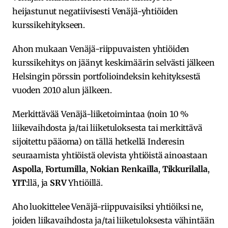
heijastunut negatiivisesti Venäjä-yhtiöiden
kurssikehitykseen.
Ahon mukaan Venäjä-riippuvaisten yhtiöiden
kurssikehitys on jäänyt keskimäärin selvästi jälkeen
Helsingin pörssin portfolioindeksin kehityksestä
vuoden 2010 alun jälkeen.
Merkittävää Venäjä-liiketoimintaa (noin 10 %
liikevaihdosta ja/tai liiketuloksesta tai merkittävä
sijoitettu pääoma) on tällä hetkellä Inderesin
seuraamista yhtiöistä olevista yhtiöistä ainoastaan
Aspolla
,
Fortumilla
,
Nokian Renkailla
,
Tikkurilalla
,
YIT
:llä, ja
SRV
Yhtiöillä.
Aho luokittelee Venäjä-riippuvaisiksi yhtiöiksi ne,
joiden liikavaihdosta ja/tai liiketuloksesta vähintään