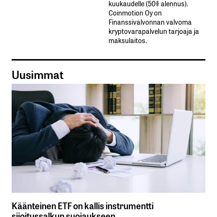
kuukaudelle​ ​(50%​ ​alennus).
Coinmotion Oy on
Finanssivalvonnan valvoma
kryptovarapalvelun tarjoaja ja
maksulaitos.
Uusimmat
Käänteinen ETF on kallis instrumentti
sijoitussalkun suojaukseen