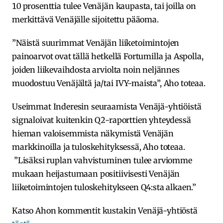
10 prosenttia tulee Venäjän kaupasta, tai joilla on
merkittävä Venäjälle sijoitettu pääoma.
”Näistä suurimmat Venäjän liiketoimintojen
painoarvot ovat tällä hetkellä Fortumilla ja Aspolla,
joiden liikevaihdosta arviolta noin neljännes
muodostuu Venäjältä ja/tai IVY-maista”, Aho toteaa.
Useimmat Inderesin seuraamista Venäjä-yhtiöistä
signaloivat kuitenkin Q2-raporttien yhteydessä
hieman valoisemmista näkymistä Venäjän
markkinoilla ja tuloskehityksessä, Aho toteaa.
”Lisäksi ruplan vahvistuminen tulee arviomme
mukaan heijastumaan positiivisesti Venäjän
liiketoimintojen tuloskehitykseen Q4:sta alkaen.”
Katso Ahon kommentit kustakin Venäjä-yhtiöstä