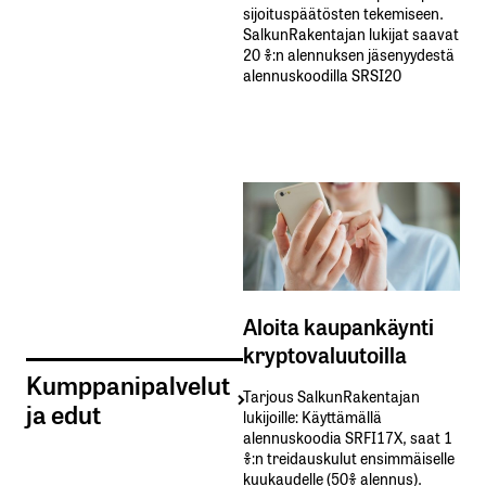
sijoituspäätösten tekemiseen.
SalkunRakentajan lukijat saavat
20 %:n alennuksen jäsenyydestä
alennuskoodilla SRSI20
Aloita kaupankäynti
kryptovaluutoilla
Kumppanipalvelut
Tarjous SalkunRakentajan
ja edut
lukijoille: Käyttämällä​ ​
alennuskoodia​ ​SRFI17X,​ ​saat​ ​1
%:n treidauskulut​ ​ensimmäiselle​ ​
kuukaudelle​ ​(50%​ ​alennus).