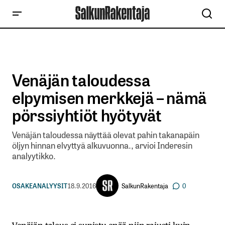
Venäjän taloudessa
elpymisen merkkejä – nämä
pörssiyhtiöt hyötyvät
Venäjän taloudessa näyttää olevat pahin takanapäin
öljyn hinnan elvyttyä alkuvuonna., arvioi Inderesin
analyytikko.
SalkunRakentaja
OSAKEANALYYSIT
18.9.2016
0