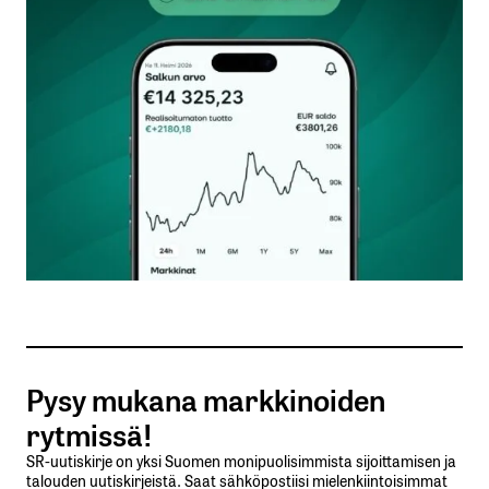
Kommentti
*
Nimesi tai nimimerkkisi
*
Sähköpostiosoitteesi
*
Tilaa SalkunRakentajan uutiskirje
Pysy mukana markkinoiden
Lähetä kommentti
rytmissä!
SR-uutiskirje on yksi Suomen monipuolisimmista sijoittamisen ja
talouden uutiskirjeistä. Saat sähköpostiisi mielenkiintoisimmat