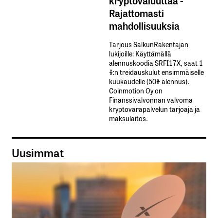
kryptovaluuttaa -
Rajattomasti
mahdollisuuksia
Tarjous SalkunRakentajan
lukijoille: Käyttämällä​ ​
alennuskoodia​ ​SRFI17X,​ ​saat​ ​1
%:n treidauskulut​ ​ensimmäiselle​ ​
kuukaudelle​ ​(50%​ ​alennus).
Coinmotion Oy on
Finanssivalvonnan valvoma
kryptovarapalvelun tarjoaja ja
maksulaitos.
Uusimmat