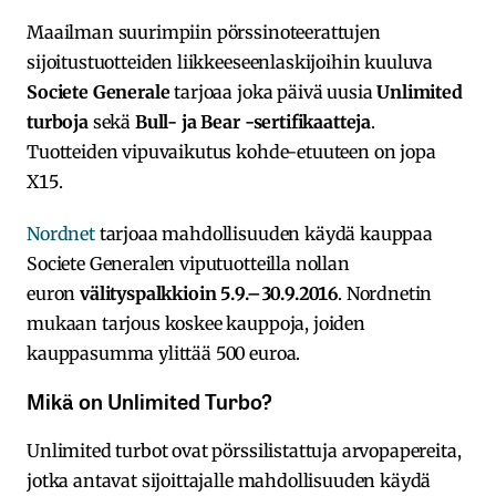
Maailman suurimpiin pörssinoteerattujen
sijoitustuotteiden liikkeeseenlaskijoihin kuuluva
Societe Generale
tarjoaa joka päivä uusia
Unlimited
turboja
sekä
Bull- ja Bear -sertifikaatteja
.
Tuotteiden vipuvaikutus kohde-etuuteen on jopa
X15.
Nordnet
tarjoaa mahdollisuuden käydä kauppaa
Societe Generalen viputuotteilla nollan
euron
välityspalkkioin 5.9.–30.9.2016
. Nordnetin
mukaan tarjous koskee kauppoja, joiden
kauppasumma ylittää 500 euroa.
Mikä on Unlimited Turbo?
Unlimited turbot ovat pörssilistattuja arvopapereita,
jotka antavat sijoittajalle mahdollisuuden käydä