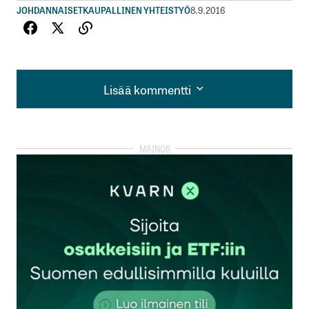
JOHDANNAISET
KAUPALLINEN YHTEISTYÖ
8.9.2016
Lisää kommentti
Lisää kommentti
kirjautua
sisään
rekisteröityä
Sähköpostiosoitettasi ei julkaista.
Pakolliset
kentät on merkitty
*