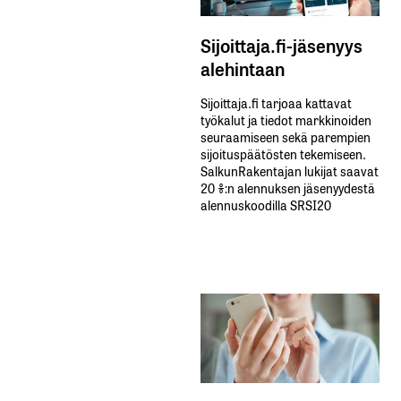
Sijoittaja.fi-jäsenyys
alehintaan
Sijoittaja.fi tarjoaa kattavat
työkalut ja tiedot markkinoiden
seuraamiseen sekä parempien
sijoituspäätösten tekemiseen.
SalkunRakentajan lukijat saavat
20 %:n alennuksen jäsenyydestä
alennuskoodilla SRSI20