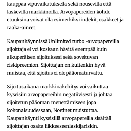
kauppaa vipuvaikutuksella sekä nousevilla että
laskevilla markkinoilla. Arvopapereiden kohde-
etuuksina voivat olla esimerkiksi indekit, osakkeet ja
raaka-aineet.
Kaupankäynnissä Unlimited turbo -arvopapereilla
sijoittaja ei voi koskaan hävitä enempää kuin
alkuperäisen sijoituksesi sekä soveltuvan
riskipreemion. Sijoittajan on kuitenkin hyvä
muistaa, että sijoitus ei ole pääomaturvattu.
Sijoitusaikana markkinakehitys voi vaikuttaa
kyseisiin arvopapereihin negatiivisesti ja johtaa
sijoitetun pääoman menettämiseen jopa
kokonaisuudessaan, Nordnet muistuttaa.
Kaupankäynti kyseisillä arvopapereilla sisältää
sijoittajan osalta liikkeeseenlaskijariskin.