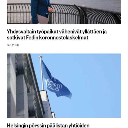
Yhdysvaltain työpaikat vähenivät yllättäen ja
sotkivat Fedin koronnostolaskelmat
8.8.2026
Helsingin pörssin päälistan yhtiöiden