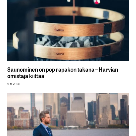
Saunominen on pop rapakon takana – Harvian
omistaja kiittää
9.8.2026