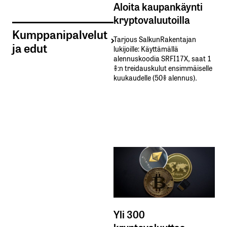
Aloita kaupankäynti
kryptovaluutoilla
Kumppanipalvelut
Tarjous SalkunRakentajan
ja edut
lukijoille: Käyttämällä​ ​
alennuskoodia​ ​SRFI17X,​ ​saat​ ​1
%:n treidauskulut​ ​ensimmäiselle​ ​
kuukaudelle​ ​(50%​ ​alennus).
Yli 300