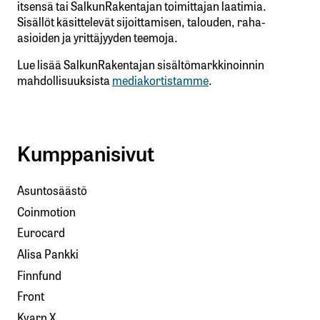
itsensä tai SalkunRakentajan toimittajan laatimia.
Sisällöt käsittelevät sijoittamisen, talouden, raha-
asioiden ja yrittäjyyden teemoja.
Lue lisää SalkunRakentajan sisältömarkkinoinnin
mahdollisuuksista
mediakortistamme
.
Kumppanisivut
Asuntosäästö
Coinmotion
Eurocard
Alisa Pankki
Finnfund
Front
Kvarn X