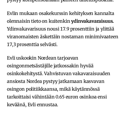
Evlin mukaan osakekurssin kehityksen kannalta
olennaisin tieto on kuitenkin
ydinvakavaraisuus.
Ydinvakavarisuus
nousi 17.9 prosenttiin ja ylittää
viranomaisten äskettäin nostaman minimivaateen
17,3 prosenttia selvästi.
Evli uskookin Nordean tarjoavan
osingonmetsästäjille jatkossakin hyvää
osinkokehitystä. Vahvistuvan vakavaraisuuden
ansiosta Nordea pystyy jatkamaan kasvavan
osingon politiikkaansa, mikä käytännössä
tarkoittaisi vähintään 0.65 euron osinkoa ensi
keväänä, Evli ennustaa.