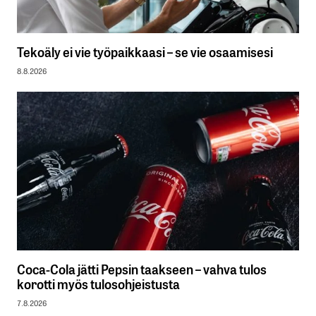
Tekoäly ei vie työpaikkaasi – se vie osaamisesi
8.8.2026
Coca-Cola jätti Pepsin taakseen – vahva tulos
korotti myös tulosohjeistusta
7.8.2026