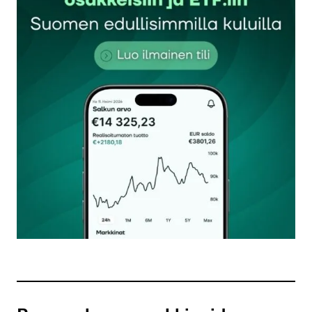
Sähköpostiosoitettasi ei julkaista.
Pakolliset
kentät on merkitty
*
Kommentti
*
Nimesi tai nimimerkkisi
*
Sähköpostiosoitteesi
*
Tilaa SalkunRakentajan uutiskirje