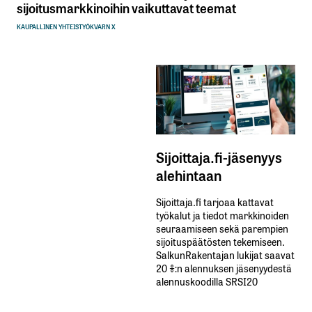
sijoitusmarkkinoihin vaikuttavat teemat
KAUPALLINEN YHTEISTYÖ
KVARN X
Sijoittaja.fi-jäsenyys
alehintaan
Sijoittaja.fi tarjoaa kattavat
työkalut ja tiedot markkinoiden
seuraamiseen sekä parempien
sijoituspäätösten tekemiseen.
SalkunRakentajan lukijat saavat
20 %:n alennuksen jäsenyydestä
alennuskoodilla SRSI20