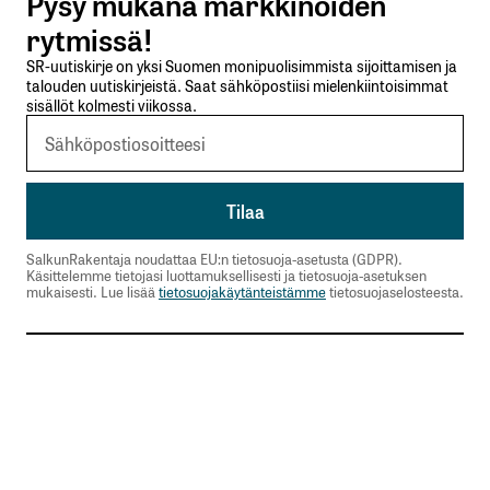
Pysy mukana markkinoiden
Lähetä kommentti
rytmissä!
SR-uutiskirje on yksi Suomen monipuolisimmista sijoittamisen ja
talouden uutiskirjeistä. Saat sähköpostiisi mielenkiintoisimmat
sisällöt kolmesti viikossa.
SalkunRakentaja noudattaa EU:n tietosuoja-asetusta (GDPR).
Käsittelemme tietojasi luottamuksellisesti ja tietosuoja-asetuksen
mukaisesti. Lue lisää
tietosuojakäytänteistämme
tietosuojaselosteesta.