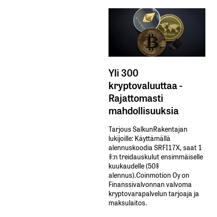
Yli 300
kryptovaluuttaa -
Rajattomasti
mahdollisuuksia
Tarjous SalkunRakentajan
lukijoille: Käyttämällä​ ​
alennuskoodia​ ​SRFI17X,​ ​saat​ ​1
%:n treidauskulut​ ​ensimmäiselle​ ​
kuukaudelle​ ​(50%​ ​
alennus).Coinmotion Oy on
Finanssivalvonnan valvoma
kryptovarapalvelun tarjoaja ja
maksulaitos.