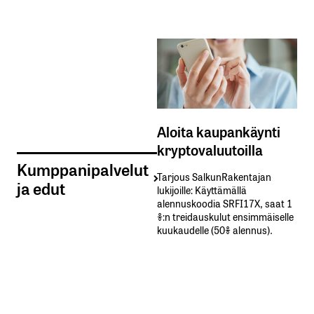
Aloita kaupankäynti
kryptovaluutoilla
Kumppanipalvelut
Tarjous SalkunRakentajan
ja edut
lukijoille: Käyttämällä​ ​
alennuskoodia​ ​SRFI17X,​ ​saat​ ​1
%:n treidauskulut​ ​ensimmäiselle​ ​
kuukaudelle​ ​(50%​ ​alennus).