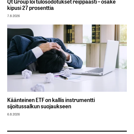
Qt Group löi tulosodotukset reippaasti – osake
kipusi 27 prosenttia
7.8.2026
Käänteinen ETF on kallis instrumentti
sijoitussalkun suojaukseen
6.8.2026