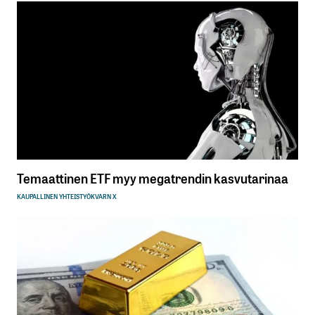
Temaattinen ETF myy megatrendin kasvutarinaa
KAUPALLINEN YHTEISTYÖ
KVARN X