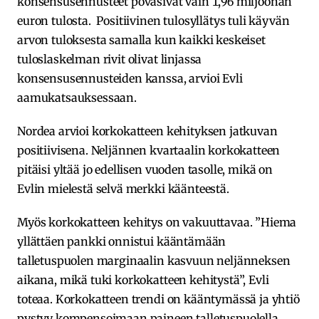
konsensusennusteet povasivat vain 1,96 miljoonan
euron tulosta. Positiivinen tulosyllätys tuli käyvän
arvon tuloksesta samalla kun kaikki keskeiset
tuloslaskelman rivit olivat linjassa
konsensusennusteiden kanssa, arvioi Evli
aamukatsauksessaan.
Nordea arvioi korkokatteen kehityksen jatkuvan
positiivisena. Neljännen kvartaalin korkokatteen
pitäisi yltää jo edellisen vuoden tasolle, mikä on
Evlin mielestä selvä merkki käänteestä.
Myös korkokatteen kehitys on vakuuttavaa. ”Hiema
yllättäen pankki onnistui kääntämään
talletuspuolen marginaalin kasvuun neljänneksen
aikana, mikä tuki korkokatteen kehitystä”, Evli
toteaa. Korkokatteen trendi on kääntymässä ja yhtiö
pystyy kompensoimaan paineen talletuspuolella.