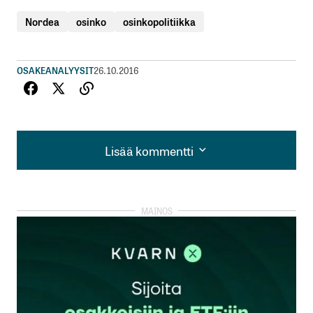
Nordea
osinko
osinkopolitiikka
OSAKEANALYYSIT
26.10.2016
Lisää kommentti
Lisää kommentti
kirjautua
sisään
rekisteröityä