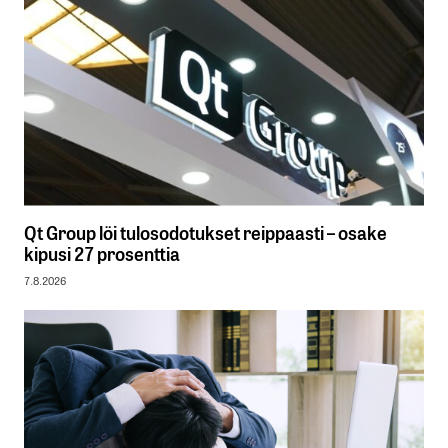
Qt Group löi tulosodotukset reippaasti – osake
kipusi 27 prosenttia
7.8.2026