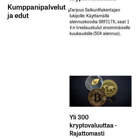
Kumppanipalvelut
Tarjous SalkunRakentajan
ja edut
lukijoille: Käyttämällä​ ​
alennuskoodia​ ​SRFI17X,​ ​saat​ ​1
%:n treidauskulut​ ​ensimmäiselle​ ​
kuukaudelle​ ​(50%​ ​alennus).
Yli 300
kryptovaluuttaa -
Rajattomasti