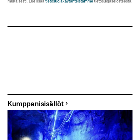
mukaisesti. Lue lisää
tietosuojakäytänteistämme
tietosuojaselosteesta.
Nimesi tai nimimerkkisi
*
Sähköpostiosoitteesi
*
Tilaa SalkunRakentajan uutiskirje
Lähetä kommentti
Kumppanisisällöt