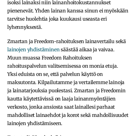
isoksi lainaksi niin lainanhoitokustannukset
pienenevät. Yhden lainan kanssa sinun ei myöskään
tarvitse huolehtia joka kuukausi useasta eri
lyhennyksestä.
Zmartan ja Freedom-rahoituksen lainavertailu sekä
lainojen yhdistäminen
säästää aikaa ja vaivaa.
Muun muassa Freedom Rahoituksen
rahoituspalvelun valitsemisessa on monia etuja.
Yksi eduista on se, että palvelun käyttö on
maksutonta. Kilpailutamme ja vertailemme lainoja
ja lainatarjouksia puolestasi. Zmartan ja Freedomin
kautta käytettävissä on laaja lainanmyöntäjien
verkosto, jonka ansiosta saat lainallesi parhaat
mahdolliset lainaehdot ja korot sekä mahdollisuudet
lainojen yhdistämiseen.