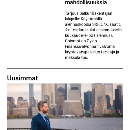
mahdollisuuksia
Tarjous SalkunRakentajan
lukijoille: Käyttämällä​ ​
alennuskoodia​ ​SRFI17X,​ ​saat​ ​1
%:n treidauskulut​ ​ensimmäiselle​ ​
kuukaudelle​ ​(50%​ ​alennus).
Coinmotion Oy on
Finanssivalvonnan valvoma
kryptovarapalvelun tarjoaja ja
maksulaitos.
Uusimmat