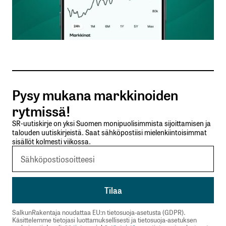
Vastaa
kirjautua
sisään
rekisteröityä
Pysy mukana markkinoiden
rytmissä!
SR-uutiskirje on yksi Suomen monipuolisimmista sijoittamisen ja
talouden uutiskirjeistä. Saat sähköpostiisi mielenkiintoisimmat
sisällöt kolmesti viikossa.
Sähköpostiosoitettasi ei julkaista.
Pakolliset
kentät on merkitty
*
Kommentti
*
SalkunRakentaja noudattaa EU:n tietosuoja-asetusta (GDPR).
Käsittelemme tietojasi luottamuksellisesti ja tietosuoja-asetuksen