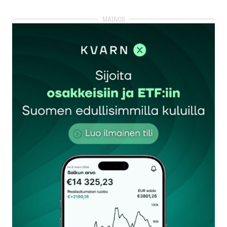
Onko lainojen yhdistämisestä hyötyä? No se on
helppo tarkistaa. Koska lainan hakeminen on
ilmaista, eivätkä saadut tarjoukset sido vielä
mihinkään, ainut keino on hakea lainaa netin
lainanvälittäjiltä ja muutamalta vain verkossa
toimivalta pankilta. Lainatarjoukset tulevat
sähköpostiin ja niistä on helppo valita se, jolla on
pienin todellinen vuosikorko. Jos tämä korko on
pienempi kuin nykyisten lainojen, silloin lainojen
yhdistäminen tuo heti säästöä. Huomaa, etteivät
lainojen ns. Lainalaskurit kerro sinun
kuukausierääsi, koska se lasketaan
lainahakemuksessasi antamiesi taloustietojen
perusteella. Siksi ainoa keino saada selville
todellinen kuukausierä on hakea lainaa monelta
lainanvälittäjältä. Samalla tulet tehokkaasti
kilpailuttaneeksi lainasi.
Jorma J Tontti
14.8.2018 at 09:27