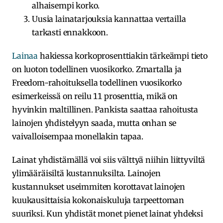
alhaisempi korko.
Uusia lainatarjouksia kannattaa vertailla
tarkasti ennakkoon.
Lainaa
hakiessa korkoprosenttiakin tärkeämpi tieto
on luoton todellinen vuosikorko. Zmartalla ja
Freedom-rahoituksella todellinen vuosikorko
esimerkeissä on reilu 11 prosenttia, mikä on
hyvinkin maltillinen. Pankista saattaa rahoitusta
lainojen yhdistelyyn saada, mutta onhan se
vaivalloisempaa monellakin tapaa.
Lainat yhdistämällä voi siis välttyä niihin liittyviltä
ylimääräisiltä kustannuksilta. Lainojen
kustannukset useimmiten korottavat lainojen
kuukausittaisia kokonaiskuluja tarpeettoman
suuriksi. Kun yhdistät monet pienet lainat yhdeksi