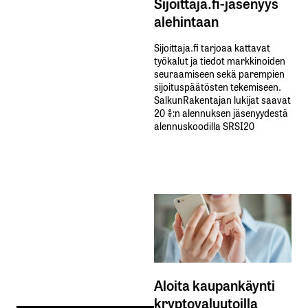
Sijoittaja.fi-jäsenyys
alehintaan
Sijoittaja.fi tarjoaa kattavat
työkalut ja tiedot markkinoiden
seuraamiseen sekä parempien
sijoituspäätösten tekemiseen.
SalkunRakentajan lukijat saavat
20 %:n alennuksen jäsenyydestä
alennuskoodilla SRSI20
Aloita kaupankäynti
kryptovaluutoilla