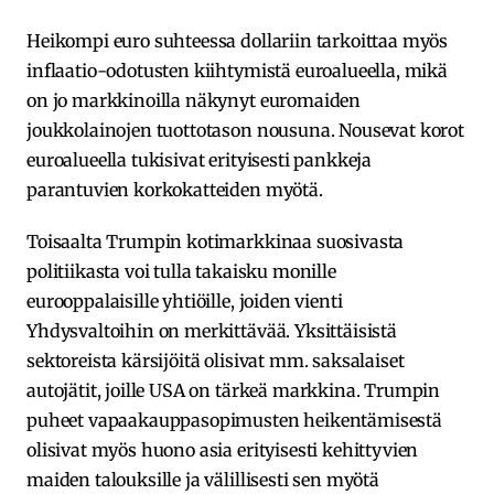
Heikompi euro suhteessa dollariin tarkoittaa myös
inflaatio-odotusten kiihtymistä euroalueella, mikä
on jo markkinoilla näkynyt euromaiden
joukkolainojen tuottotason nousuna. Nousevat korot
euroalueella tukisivat erityisesti pankkeja
parantuvien korkokatteiden myötä.
Toisaalta Trumpin kotimarkkinaa suosivasta
politiikasta voi tulla takaisku monille
eurooppalaisille yhtiöille, joiden vienti
Yhdysvaltoihin on merkittävää. Yksittäisistä
sektoreista kärsijöitä olisivat mm. saksalaiset
autojätit, joille USA on tärkeä markkina. Trumpin
puheet vapaakauppasopimusten heikentämisestä
olisivat myös huono asia erityisesti kehittyvien
maiden talouksille ja välillisesti sen myötä