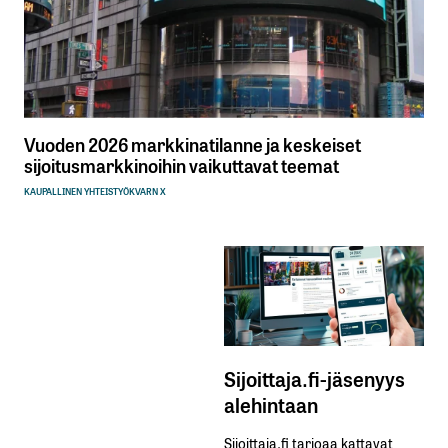
Vuoden 2026 markkinatilanne ja keskeiset
sijoitusmarkkinoihin vaikuttavat teemat
KAUPALLINEN YHTEISTYÖ
KVARN X
Sijoittaja.fi-jäsenyys
alehintaan
Sijoittaja.fi tarjoaa kattavat