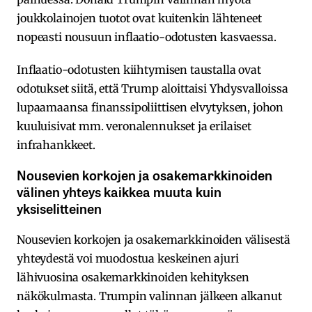
joukkolainojen tuotot ovat kuitenkin lähteneet
nopeasti nousuun inflaatio-odotusten kasvaessa.
Inflaatio-odotusten kiihtymisen taustalla ovat
odotukset siitä, että Trump aloittaisi Yhdysvalloissa
lupaamaansa finanssipoliittisen elvytyksen, johon
kuuluisivat mm. veronalennukset ja erilaiset
infrahankkeet.
Nousevien korkojen ja osakemarkkinoiden
välinen yhteys kaikkea muuta kuin
yksiselitteinen
Nousevien korkojen ja osakemarkkinoiden välisestä
yhteydestä voi muodostua keskeinen ajuri
lähivuosina osakemarkkinoiden kehityksen
näkökulmasta. Trumpin valinnan jälkeen alkanut