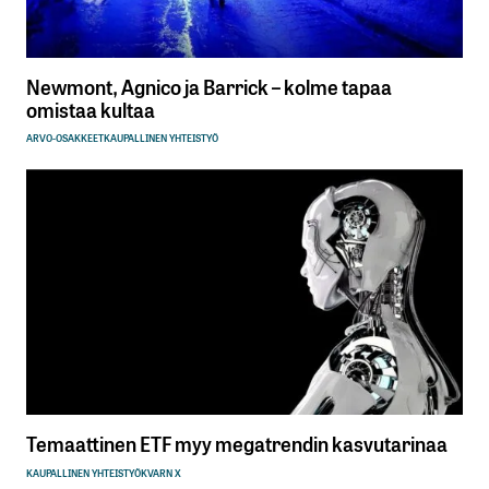
Newmont, Agnico ja Barrick – kolme tapaa
omistaa kultaa
ARVO-OSAKKEET
KAUPALLINEN YHTEISTYÖ
Temaattinen ETF myy megatrendin kasvutarinaa
KAUPALLINEN YHTEISTYÖ
KVARN X