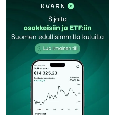
sisään
rekisteröityä
Sähköpostiosoitettasi ei julkaista.
Pakolliset
kentät on merkitty
*
Kommentti
*
Nimesi tai nimimerkkisi
*
Sähköpostiosoitteesi
*