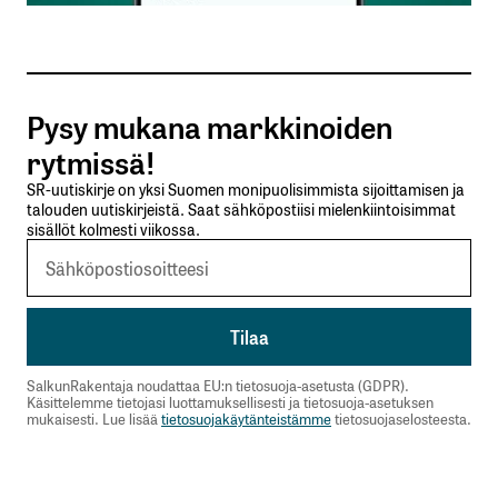
Tilaa SalkunRakentajan uutiskirje
Pysy mukana markkinoiden
Lähetä kommentti
rytmissä!
SR-uutiskirje on yksi Suomen monipuolisimmista sijoittamisen ja
talouden uutiskirjeistä. Saat sähköpostiisi mielenkiintoisimmat
sisällöt kolmesti viikossa.
SalkunRakentaja noudattaa EU:n tietosuoja-asetusta (GDPR).
Käsittelemme tietojasi luottamuksellisesti ja tietosuoja-asetuksen
mukaisesti. Lue lisää
tietosuojakäytänteistämme
tietosuojaselosteesta.