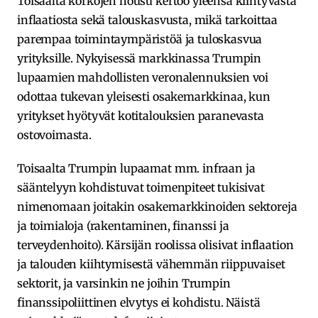
Toisaalta korkojen nousu kertoo yleensä kiihtyvästä
inflaatiosta sekä talouskasvusta, mikä tarkoittaa
parempaa toimintaympäristöä ja tuloskasvua
yrityksille. Nykyisessä markkinassa Trumpin
lupaamien mahdollisten veronalennuksien voi
odottaa tukevan yleisesti osakemarkkinaa, kun
yritykset hyötyvät kotitalouksien paranevasta
ostovoimasta.
Toisaalta Trumpin lupaamat mm. infraan ja
sääntelyyn kohdistuvat toimenpiteet tukisivat
nimenomaan joitakin osakemarkkinoiden sektoreja
ja toimialoja (rakentaminen, finanssi ja
terveydenhoito). Kärsijän roolissa olisivat inflaation
ja talouden kiihtymisestä vähemmän riippuvaiset
sektorit, ja varsinkin ne joihin Trumpin
finanssipoliittinen elvytys ei kohdistu. Näistä