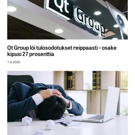
Qt Group löi tulosodotukset reippaasti – osake
kipusi 27 prosenttia
7.8.2026