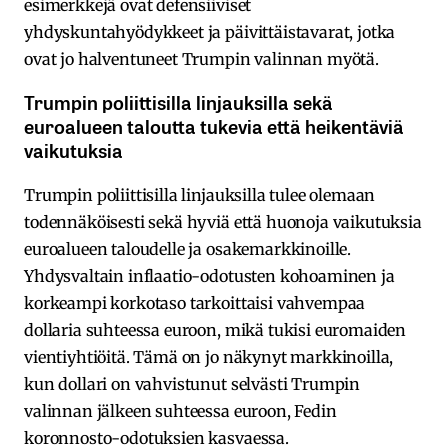
esimerkkejä ovat defensiiviset
yhdyskuntahyödykkeet ja päivittäistavarat, jotka
ovat jo halventuneet Trumpin valinnan myötä.
Trumpin poliittisilla linjauksilla sekä
euroalueen taloutta tukevia että heikentäviä
vaikutuksia
Trumpin poliittisilla linjauksilla tulee olemaan
todennäköisesti sekä hyviä että huonoja vaikutuksia
euroalueen taloudelle ja osakemarkkinoille.
Yhdysvaltain inflaatio-odotusten kohoaminen ja
korkeampi korkotaso tarkoittaisi vahvempaa
dollaria suhteessa euroon, mikä tukisi euromaiden
vientiyhtiöitä. Tämä on jo näkynyt markkinoilla,
kun dollari on vahvistunut selvästi Trumpin
valinnan jälkeen suhteessa euroon, Fedin
koronnosto-odotuksien kasvaessa.