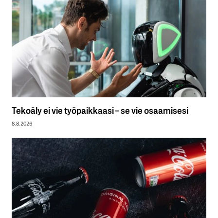
Tekoäly ei vie työpaikkaasi – se vie osaamisesi
8.8.2026