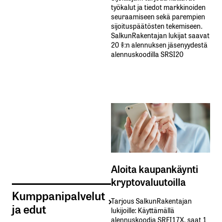
työkalut ja tiedot markkinoiden
seuraamiseen sekä parempien
sijoituspäätösten tekemiseen.
SalkunRakentajan lukijat saavat
20 %:n alennuksen jäsenyydestä
alennuskoodilla SRSI20
Aloita kaupankäynti
kryptovaluutoilla
Kumppanipalvelut
Tarjous SalkunRakentajan
ja edut
lukijoille: Käyttämällä​ ​
alennuskoodia​ ​SRFI17X,​ ​saat​ ​1