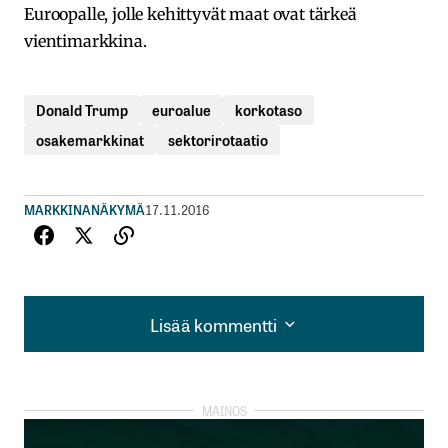
Euroopalle, jolle kehittyvät maat ovat tärkeä
vientimarkkina.
Donald Trump
euroalue
korkotaso
osakemarkkinat
sektorirotaatio
MARKKINANÄKYMÄ
17.11.2016
Lisää kommentti
Lisää kommentti
kirjautua