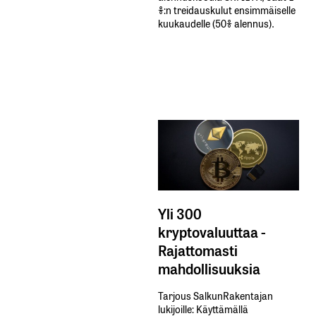
%:n treidauskulut​ ​ensimmäiselle​ ​
kuukaudelle​ ​(50%​ ​alennus).
Yli 300
kryptovaluuttaa -
Rajattomasti
mahdollisuuksia
Tarjous SalkunRakentajan
lukijoille: Käyttämällä​ ​