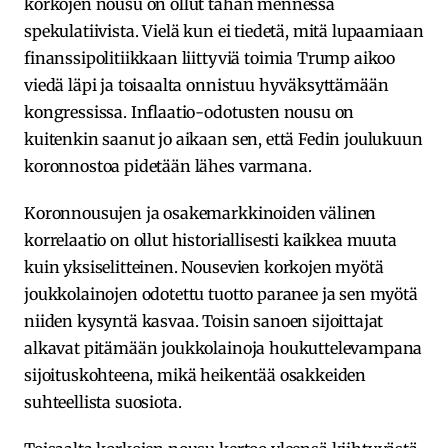
korkojen nousu on ollut tähän mennessä
spekulatiivista. Vielä kun ei tiedetä, mitä lupaamiaan
finanssipolitiikkaan liittyviä toimia Trump aikoo
viedä läpi ja toisaalta onnistuu hyväksyttämään
kongressissa. Inflaatio-odotusten nousu on
kuitenkin saanut jo aikaan sen, että Fedin joulukuun
koronnostoa pidetään lähes varmana.
Koronnousujen ja osakemarkkinoiden välinen
korrelaatio on ollut historiallisesti kaikkea muuta
kuin yksiselitteinen. Nousevien korkojen myötä
joukkolainojen odotettu tuotto paranee ja sen myötä
niiden kysyntä kasvaa. Toisin sanoen sijoittajat
alkavat pitämään joukkolainoja houkuttelevampana
sijoituskohteena, mikä heikentää osakkeiden
suhteellista suosiota.