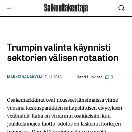
Trumpin valinta käynnisti
sektorien välisen rotaation
Henri Huovinen
MARKKINANÄKYMÄ
17.11.2016
0
Osakemarkkinat ovat nousseet länsimaissa viime
vuosina keskuspankkien rahapoliittisen elvytyksen
vetämänä. Raha on virrannut osakkeisiin, kun
joukkolainojen tuotto-odotus on laskenut korkojen
painuessa. Donald Trumpin valinnan myötä