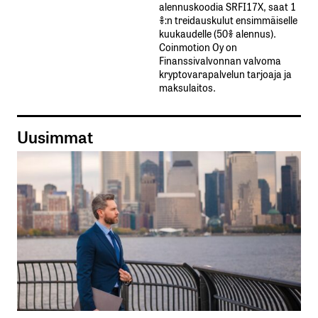
alennuskoodia​ ​SRFI17X,​ ​saat​ ​1
%:n treidauskulut​ ​ensimmäiselle​ ​
kuukaudelle​ ​(50%​ ​alennus).
Coinmotion Oy on
Finanssivalvonnan valvoma
kryptovarapalvelun tarjoaja ja
maksulaitos.
Uusimmat