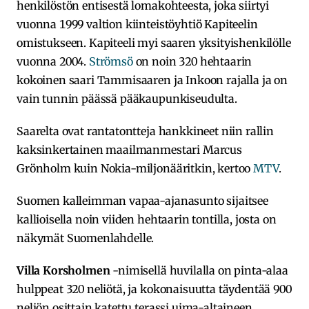
henkilöstön entisestä lomakohteesta, joka siirtyi
vuonna 1999 valtion kiinteistöyhtiö Kapiteelin
omistukseen. Kapiteeli myi saaren yksityishenkilölle
vuonna 2004.
Strömsö
on noin 320 hehtaarin
kokoinen saari Tammisaaren ja Inkoon rajalla ja on
vain tunnin päässä pääkaupunkiseudulta.
Saarelta ovat rantatontteja hankkineet niin rallin
kaksinkertainen maailmanmestari Marcus
Grönholm kuin Nokia-miljonääritkin, kertoo
MTV
.
Suomen kalleimman vapaa-ajanasunto sijaitsee
kallioisella noin viiden hehtaarin tontilla, josta on
näkymät Suomenlahdelle.
Villa Korsholmen
-nimisellä huvilalla on pinta-alaa
hulppeat 320 neliötä, ja kokonaisuutta täydentää 900
neliön osittain katettu terassi uima-altaineen.