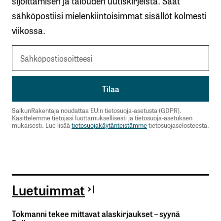
sijoittamisen ja talouden uutiskirjeistä. Saat
sähköpostiisi mielenkiintoisimmat sisällöt kolmesti
viikossa.
SalkunRakentaja noudattaa EU:n tietosuoja-asetusta (GDPR).
Käsittelemme tietojasi luottamuksellisesti ja tietosuoja-asetuksen
mukaisesti. Lue lisää
tietosuojakäytänteistämme
tietosuojaselosteesta.
Luetuimmat
Tokmanni tekee mittavat alaskirjaukset – syynä