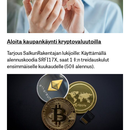
Aloita kaupankäynti kryptovaluutoilla
Tarjous SalkunRakentajan lukijoille: Käyttämällä​ ​
alennuskoodia​ ​SRFI17X,​ ​saat​ ​1 %:n treidauskulut​ ​
ensimmäiselle​ ​kuukaudelle​ ​(50%​ ​alennus).