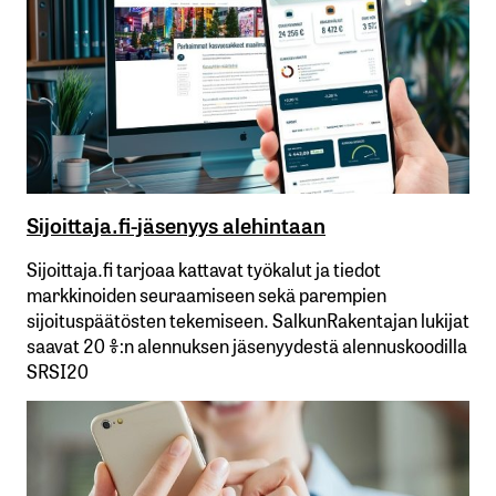
Sijoittaja.fi-jäsenyys alehintaan
Sijoittaja.fi tarjoaa kattavat työkalut ja tiedot
markkinoiden seuraamiseen sekä parempien
sijoituspäätösten tekemiseen. SalkunRakentajan lukijat
saavat 20 %:n alennuksen jäsenyydestä alennuskoodilla
SRSI20