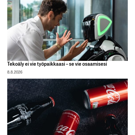
Tekoäly ei vie työpaikkaasi – se vie osaamisesi
8.8.2026