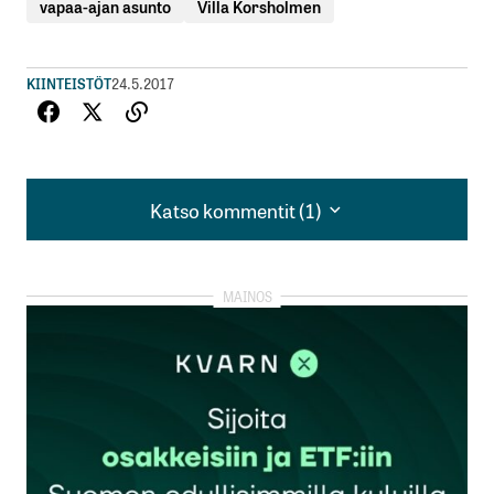
vapaa-ajan asunto
Villa Korsholmen
KIINTEISTÖT
24.5.2017
Katso kommentit (1)
Katso kommentit (1)
kirjautua
sisään
rekisteröityä