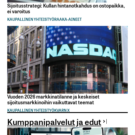
Sijoitusstrategi: Kullan hintanotkahdus on ostopaikka,
ei varoitus
KAUPALLINEN YHTEISTYÖ
RAAKA-AINEET
Vuoden 2026 markkinatilanne ja keskeiset
sijoitusmarkkinoihin vaikuttavat teemat
KAUPALLINEN YHTEISTYÖ
KVARN X
Kumppanipalvelut ja edut