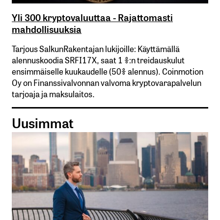
Yli 300 kryptovaluuttaa - Rajattomasti
mahdollisuuksia
Tarjous SalkunRakentajan lukijoille: Käyttämällä​ ​
alennuskoodia​ ​SRFI17X,​ ​saat​ ​1 %:n treidauskulut​ ​
ensimmäiselle​ ​kuukaudelle​ ​(50%​ ​alennus). Coinmotion
Oy on Finanssivalvonnan valvoma kryptovarapalvelun
tarjoaja ja maksulaitos.
Uusimmat