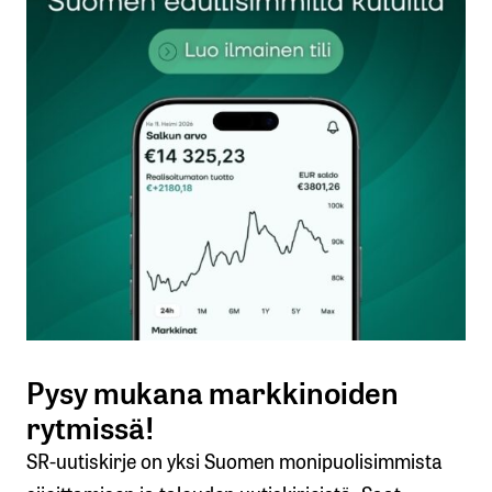
Sähköpostiosoitettasi ei julkaista.
Pakolliset
kentät on merkitty
*
Kommentti
*
Nimesi tai nimimerkkisi
*
Sähköpostiosoitteesi
*
Pysy mukana markkinoiden
Tilaa SalkunRakentajan uutiskirje
rytmissä!
SR-uutiskirje on yksi Suomen monipuolisimmista
Lähetä kommentti