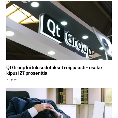
Qt Group löi tulosodotukset reippaasti – osake
kipusi 27 prosenttia
7.8.2026