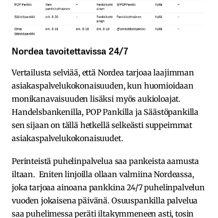
Nordea tavoitettavissa 24/7
Vertailusta selviää, että Nordea tarjoaa laajimman
asiakaspalvelukokonaisuuden, kun huomioidaan
monikanavaisuuden lisäksi myös aukioloajat.
Handelsbankenilla, POP Pankilla ja Säästöpankilla
sen sijaan on tällä hetkellä selkeästi suppeimmat
asiakaspalvelukokonaisuudet.
Perinteistä puhelinpalvelua saa pankeista aamusta
iltaan. Eniten linjoilla ollaan valmiina Nordeassa,
joka tarjoaa ainoana pankkina 24/7 puhelinpalvelun
vuoden jokaisena päivänä. Osuuspankilla palvelua
saa puhelimessa peräti iltakymmeneen asti, tosin