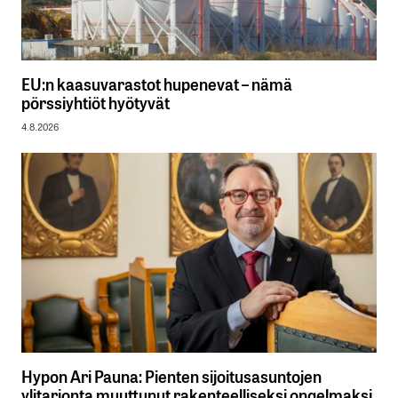
EU:n kaasuvarastot hupenevat – nämä
pörssiyhtiöt hyötyvät
4.8.2026
Hypon Ari Pauna: Pienten sijoitusasuntojen
ylitarjonta muuttunut rakenteelliseksi ongelmaksi