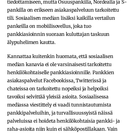
tiedottamiseen, mutta Osuuspankilla, Nordealla ja S-
pankilla on erikseen asiakaspalveluun tarkoitettu
tili. Sosiaalisen median lisäksi kaikilla vertailun
pankeilla on mobiilisovellus, joka tuo
pankkiasioinnin suoraan kuluttajan taskuun
älypuhelimen kautta.
Kannattaa kuitenkin huomata, että sosiaalisen
median kanavia ei ole varsinaisesti tarkoitettu
henkilökohtaiselle pankkiasioinnille. Pankkien
asiakaspalvelut Facebookissa, Twitterissä ja
chateissa on tarkoitettu nopeiksi ja helpoiksi
tavoiksi selvittää yleisiä asioita. Sosiaalisessa
mediassa viestittely ei vaadi tunnistautumista
pankkipalveluihin, ja turvallisuussyistä näissä
palveluissa ei hoideta henkilökohtaisia pankki- ja
raha-asioita niin kuin ei sähköpostillakaan. Vain