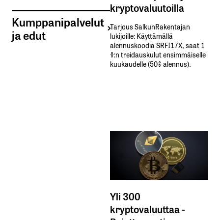
kryptovaluutoilla
Kumppanipalvelut
Tarjous SalkunRakentajan
ja edut
lukijoille: Käyttämällä​ ​
alennuskoodia​ ​SRFI17X,​ ​saat​ ​1
%:n treidauskulut​ ​ensimmäiselle​ ​
kuukaudelle​ ​(50%​ ​alennus).
Yli 300
kryptovaluuttaa -