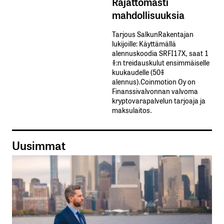
Rajattomasti
mahdollisuuksia
Tarjous SalkunRakentajan
lukijoille: Käyttämällä​ ​
alennuskoodia​ ​SRFI17X,​ ​saat​ ​1
%:n treidauskulut​ ​ensimmäiselle​ ​
kuukaudelle​ ​(50%​ ​
alennus).Coinmotion Oy on
Finanssivalvonnan valvoma
kryptovarapalvelun tarjoaja ja
maksulaitos.
Uusimmat