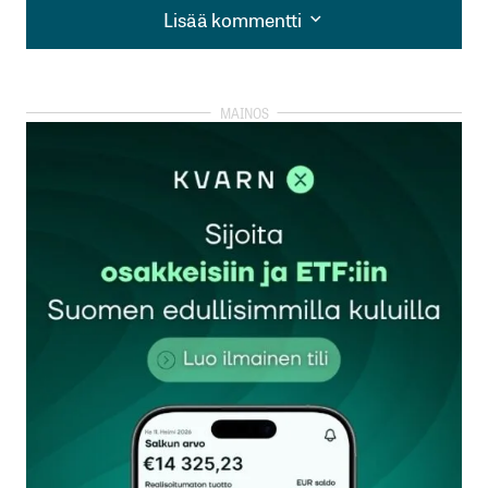
Lisää kommentti
Lisää kommentti
kirjautua
sisään
rekisteröityä
Sähköpostiosoitettasi ei julkaista.
Pakolliset
kentät on merkitty
*
Kommentti
*