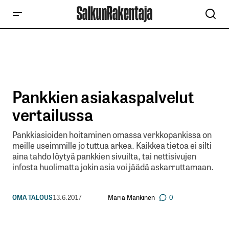
Pankkien asiakaspalvelut
vertailussa
Pankkiasioiden hoitaminen omassa verkkopankissa on
meille useimmille jo tuttua arkea. Kaikkea tietoa ei silti
aina tahdo löytyä pankkien sivuilta, tai nettisivujen
infosta huolimatta jokin asia voi jäädä askarruttamaan.
Maria Mankinen
OMA TALOUS
13.6.2017
0