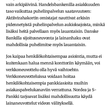
vain arkipäivinä. Handelsbankenilla asiakkuuden
taso vaikuttaa puhelinpalvelun saatavuuteen:
Aktiivirahakortin omistajat nauttivat arkisin
pidennetyistä puhelinpalvelun aukioloajoista, minkä
lisäksi heitä palvellaan myös lauantaisin. Danske
Bankilla sijoitusneuvonta ja lainanhaku ovat
mahdollisia puhelimitse myös lauantaisin.
Jos kaipaa henkilökohtaisempaa asiointia, mutta ei
kuitenkaan halua mennä konttoriin käymään, voi
verkkoneuvottelu olla hyvä vaihtoehto.
Verkkoneuvotteluissa voidaan hoitaa
henkilökohtaisempia pankkiasioita muihin
asiakaspalvelukanaviin verrattuna. Nordea ja S-
Pankki tarjoavat lisäksi mahdollisuutta käydä
lainaneuvottelut videon välityksellä.