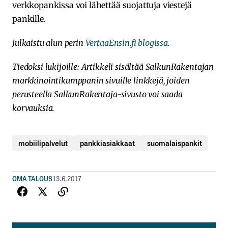
verkkopankissa voi lähettää suojattuja viestejä
pankille.
Julkaistu alun perin
VertaaEnsin.fi blogissa.
Tiedoksi lukijoille: Artikkeli sisältää SalkunRakentajan
markkinointikumppanin sivuille linkkejä, joiden
perusteella SalkunRakentaja-sivusto voi saada
korvauksia.
mobiilipalvelut
pankkiasiakkaat
suomalaispankit
OMA TALOUS
13.6.2017