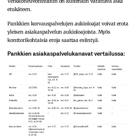
Verkkoneuvotteluihin on kuitenkin varattava aika
etukäteen.
Pankkien korvauspalvelujen aukioloajat voivat erota
yleisen asiakaspalvelun aukioloajoista. Myös
konttorikohtaisia eroja saattaa esiintyä.
Pankkien asiakaspalvelukanavat vertailussa: