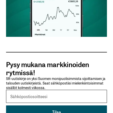
Nimesi tai nimimerkkisi
*
Sähköpostiosoitteesi
*
Tilaa SalkunRakentajan uutiskirje
Pysy mukana markkinoiden
Lähetä kommentti
rytmissä!
SR-uutiskirje on yksi Suomen monipuolisimmista sijoittamisen ja
talouden uutiskirjeistä. Saat sähköpostiisi mielenkiintoisimmat
sisällöt kolmesti viikossa.