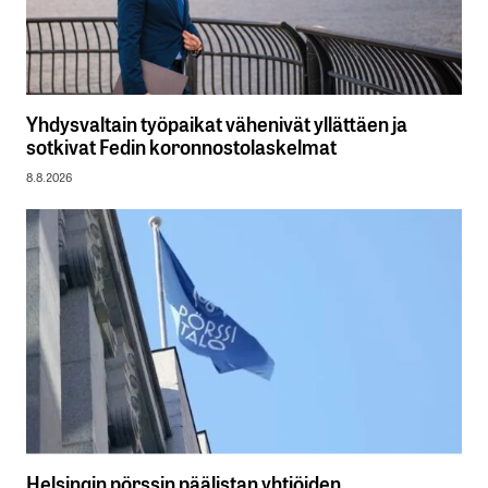
Yhdysvaltain työpaikat vähenivät yllättäen ja
sotkivat Fedin koronnostolaskelmat
8.8.2026
Helsingin pörssin päälistan yhtiöiden