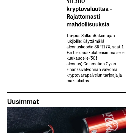
Yli 300
kryptovaluuttaa -
Rajattomasti
mahdollisuuksia
Tarjous SalkunRakentajan
lukijoille: Käyttämällä​ ​
alennuskoodia​ ​SRFI17X,​ ​saat​ ​1
%:n treidauskulut​ ​ensimmäiselle​ ​
kuukaudelle​ ​(50%​ ​
alennus).Coinmotion Oy on
Finanssivalvonnan valvoma
kryptovarapalvelun tarjoaja ja
maksulaitos.
Uusimmat