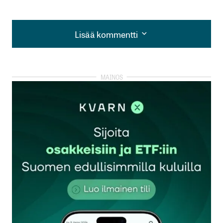
Lisää kommentti
Lisää kommentti
kirjautua
sisään
rekisteröityä
Sähköpostiosoitettasi ei julkaista.
Pakolliset
kentät on merkitty
*
Kommentti
*