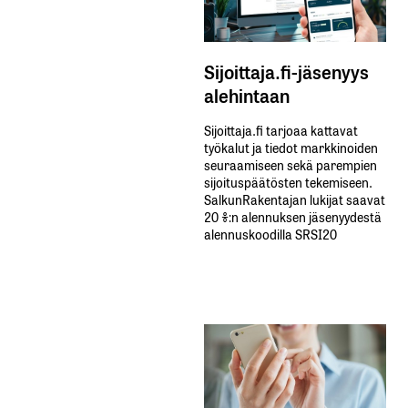
Sijoittaja.fi-jäsenyys
alehintaan
Sijoittaja.fi tarjoaa kattavat
työkalut ja tiedot markkinoiden
seuraamiseen sekä parempien
sijoituspäätösten tekemiseen.
SalkunRakentajan lukijat saavat
20 %:n alennuksen jäsenyydestä
alennuskoodilla SRSI20