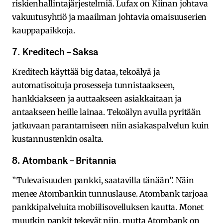
riskienhallintajärjestelmiä. Lufax on Kiinan johtava
vakuutusyhtiö ja maailman johtavia omaisuuserien
kauppapaikkoja.
7. Kreditech – Saksa
Kreditech käyttää big dataa, tekoälyä ja
automatisoituja prosesseja tunnistaakseen,
hankkiakseen ja auttaakseen asiakkaitaan ja
antaakseen heille lainaa. Tekoälyn avulla pyritään
jatkuvaan parantamiseen niin asiakaspalvelun kuin
kustannustenkin osalta.
8. Atombank – Britannia
”Tulevaisuuden pankki, saatavilla tänään”. Näin
menee Atombankin tunnuslause. Atombank tarjoaa
pankkipalveluita mobiilisovelluksen kautta. Monet
muutkin pankit tekevät niin, mutta Atombank on