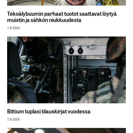
Tekoälybuumin parhaat tuotot saattavat löytyä
muistin ja sähkön niukkuudesta
7.8.2026
Bittium tuplasi tilauskirjat vuodessa
7.8.2026