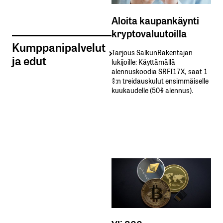
Aloita kaupankäynti
kryptovaluutoilla
Kumppanipalvelut
Tarjous SalkunRakentajan
ja edut
lukijoille: Käyttämällä​ ​
alennuskoodia​ ​SRFI17X,​ ​saat​ ​1
%:n treidauskulut​ ​ensimmäiselle​ ​
kuukaudelle​ ​(50%​ ​alennus).