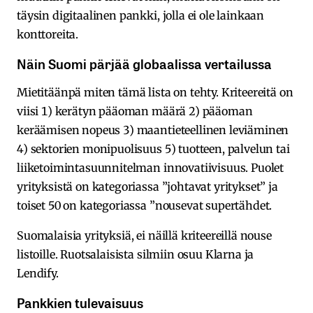
täysin digitaalinen pankki, jolla ei ole lainkaan
konttoreita.
Näin Suomi pärjää globaalissa vertailussa
Mietitäänpä miten tämä lista on tehty. Kriteereitä on
viisi 1) kerätyn pääoman määrä 2) pääoman
keräämisen nopeus 3) maantieteellinen leviäminen
4) sektorien monipuolisuus 5) tuotteen, palvelun tai
liiketoimintasuunnitelman innovatiivisuus. Puolet
yrityksistä on kategoriassa ”johtavat yritykset” ja
toiset 50 on kategoriassa ”nousevat supertähdet.
Suomalaisia yrityksiä, ei näillä kriteereillä nouse
listoille. Ruotsalaisista silmiin osuu Klarna ja
Lendify.
Pankkien tulevaisuus