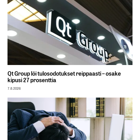
Qt Group löi tulosodotukset reippaasti – osake
kipusi 27 prosenttia
7.8.2026