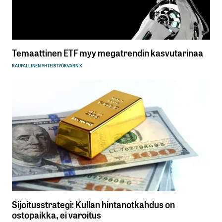
Temaattinen ETF myy megatrendin kasvutarinaa
KAUPALLINEN YHTEISTYÖ
KVARN X
Sijoitusstrategi: Kullan hintanotkahdus on
ostopaikka, ei varoitus