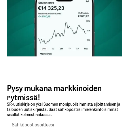
Nimesi tai nimimerkkisi
*
Sähköpostiosoitteesi
*
Tilaa SalkunRakentajan uutiskirje
Pysy mukana markkinoiden
Lähetä kommentti
rytmissä!
SR-uutiskirje on yksi Suomen monipuolisimmista sijoittamisen ja
talouden uutiskirjeistä. Saat sähköpostiisi mielenkiintoisimmat
sisällöt kolmesti viikossa.