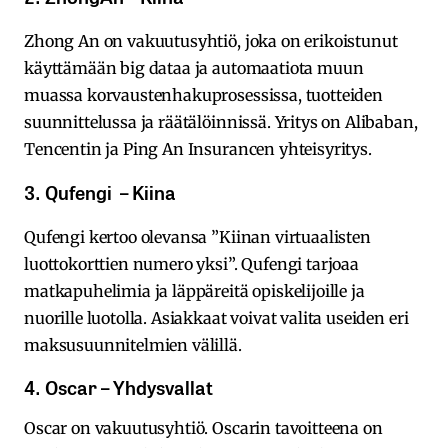
Zhong An on vakuutusyhtiö, joka on erikoistunut
käyttämään big dataa ja automaatiota muun
muassa korvaustenhakuprosessissa, tuotteiden
suunnittelussa ja räätälöinnissä. Yritys on Alibaban,
Tencentin ja Ping An Insurancen yhteisyritys.
3. Qufengi – Kiina
Qufengi kertoo olevansa ”Kiinan virtuaalisten
luottokorttien numero yksi”. Qufengi tarjoaa
matkapuhelimia ja läppäreitä opiskelijoille ja
nuorille luotolla. Asiakkaat voivat valita useiden eri
maksusuunnitelmien välillä.
4. Oscar – Yhdysvallat
Oscar on vakuutusyhtiö. Oscarin tavoitteena on