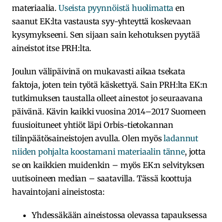
materiaalia.
Useista pyynnöistä huolimatta
en
saanut EK:lta vastausta syy-yhteyttä koskevaan
kysymykseeni. Sen sijaan sain kehotuksen pyytää
aineistot itse PRH:lta.
Joulun välipäivinä on mukavasti aikaa tsekata
faktoja, joten tein työtä käskettyä. Sain PRH:lta EK:n
tutkimuksen taustalla olleet ainestot jo seuraavana
päivänä. Kävin kaikki vuosina 2014–2017 Suomeen
fuusioituneet yhtiöt läpi Orbis-tietokannan
tilinpäätösaineistojen avulla. Olen myös
ladannut
niiden pohjalta koostamani materiaalin tänne
, jotta
se on kaikkien muidenkin – myös EK:n selvityksen
uutisoineen median – saatavilla. Tässä koottuja
havaintojani aineistosta:
Yhdessäkään aineistossa olevassa tapauksessa