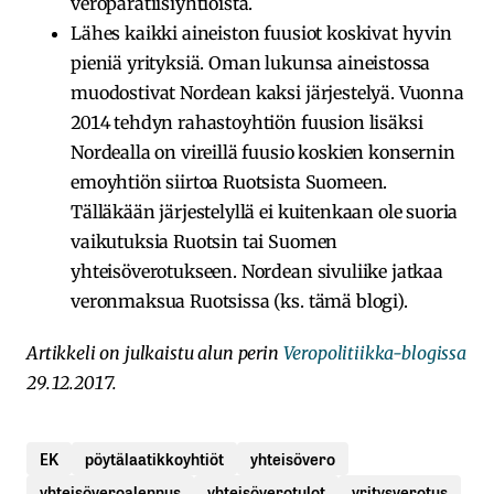
veroparatiisiyhtiöistä.
Lähes kaikki aineiston fuusiot koskivat hyvin
pieniä yrityksiä. Oman lukunsa aineistossa
muodostivat Nordean kaksi järjestelyä. Vuonna
2014 tehdyn rahastoyhtiön fuusion lisäksi
Nordealla on vireillä fuusio koskien konsernin
emoyhtiön siirtoa Ruotsista Suomeen.
Tälläkään järjestelyllä ei kuitenkaan ole suoria
vaikutuksia Ruotsin tai Suomen
yhteisöverotukseen. Nordean sivuliike jatkaa
veronmaksua Ruotsissa (
ks. tämä blogi
).
Artikkeli on julkaistu alun perin
Veropolitiikka-blogissa
29.12.2017.
EK
pöytälaatikkoyhtiöt
yhteisövero
yhteisöveroalennus
yhteisöverotulot
yritysverotus