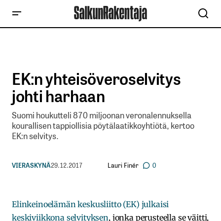
EK:n yhteisöveroselvitys
johti harhaan
Suomi houkutteli 870 miljoonan veronalennuksella
kourallisen tappiollisia pöytälaatikkoyhtiötä, kertoo
EK:n selvitys.
Lauri Finér
VIERASKYNÄ
29.12.2017
0
Elinkeinoelämän keskusliitto (EK) julkaisi
keskiviikkona selvityksen
, jonka perusteella se väitti,