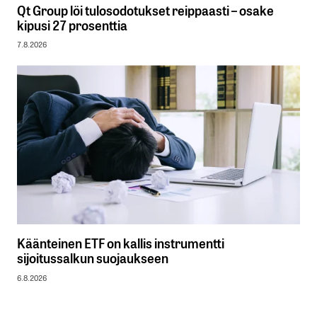
Qt Group löi tulosodotukset reippaasti – osake
kipusi 27 prosenttia
7.8.2026
Käänteinen ETF on kallis instrumentti
sijoitussalkun suojaukseen
6.8.2026