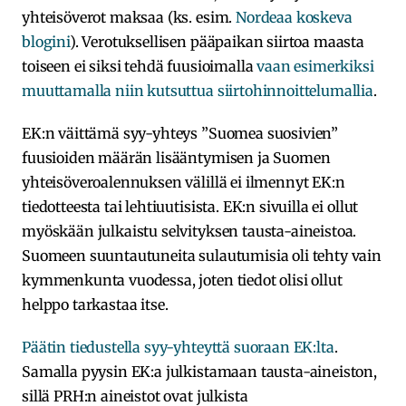
yhteisöverot maksaa (ks. esim.
Nordeaa koskeva
blogini
). Verotuksellisen pääpaikan siirtoa maasta
toiseen ei siksi tehdä fuusioimalla
vaan esimerkiksi
muuttamalla niin kutsuttua siirtohinnoittelumallia
.
EK:n väittämä syy-yhteys ”Suomea suosivien”
fuusioiden määrän lisääntymisen ja Suomen
yhteisöveroalennuksen välillä ei ilmennyt EK:n
tiedotteesta tai lehtiuutisista. EK:n sivuilla ei ollut
myöskään julkaistu selvityksen tausta-aineistoa.
Suomeen suuntautuneita sulautumisia oli tehty vain
kymmenkunta vuodessa, joten tiedot olisi ollut
helppo tarkastaa itse.
Päätin tiedustella syy-yhteyttä suoraan EK:lta
.
Samalla pyysin EK:a julkistamaan tausta-aineiston,
sillä PRH:n aineistot ovat julkista