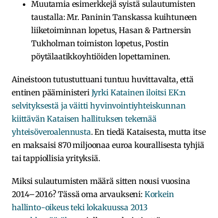
Muutamia esimerkkejä syistä sulautumisten
taustalla: Mr. Paninin Tanskassa kuihtuneen
liiketoiminnan lopetus,
Hasan & Partnersin
Tukholman toimiston lopetus
, Postin
pöytälaatikkoyhtiöiden lopettaminen.
Aineistoon tutustuttuani tuntuu huvittavalta, että
entinen pääministeri
Jyrki Katainen iloitsi EK:n
selvityksestä ja väitti hyvinvointiyhteiskunnan
kiittävän Kataisen hallituksen tekemää
yhteisöveroalennusta
. En tiedä Kataisesta, mutta itse
en maksaisi 870 miljoonaa euroa kourallisesta tyhjiä
tai tappiollisia yrityksiä.
Miksi sulautumisten määrä sitten nousi vuosina
2014–2016? Tässä oma arvaukseni:
Korkein
hallinto-oikeus teki lokakuussa 2013