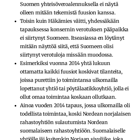
Suomen yhteisöveroalennuksella ei näytä
olleen mitään tekemistä fuusion kanssa.
Toisin kuin Häkämies väitti, yhdessäkään
tapauksessa konsernin verotuksen pääpaikka
ei siirtynyt Suomeen. Itseasiassa en löytänyt
mitään näyttöä siitä, että Suomeen olisi
siirtynyt verotuloja missään muodossa.
Esimerkiksi vuonna 2014 yhtä lukuun
ottamatta kaikki fuusiot koskivat tilanteita,
joissa purettiin jo toimintansa ulkomailla
lopettanut yhtiö tai pöytälaatikkoyhtiö, jolla ei
ollut omaa toimintaa koskaan ollutkaan.
Ainoa vuoden 2014 tapaus, jossa ulkomailla oli
todellista toimintaa, koski Nordean norjalaisen
rahastoyhtiön sulautumista Nordean
suomalaiseen rahastoyhtiöön. Suomalaiselle
yhtiölle jäi kuitenkin Norjaan sivuliike, joka