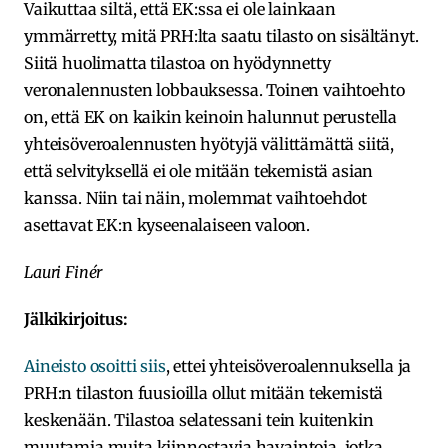
Vaikuttaa siltä, että EK:ssa ei ole lainkaan
ymmärretty, mitä PRH:lta saatu tilasto on sisältänyt.
Siitä huolimatta tilastoa on hyödynnetty
veronalennusten lobbauksessa. Toinen vaihtoehto
on, että EK on kaikin keinoin halunnut perustella
yhteisöveroalennusten hyötyjä välittämättä siitä,
että selvityksellä ei ole mitään tekemistä asian
kanssa. Niin tai näin, molemmat vaihtoehdot
asettavat EK:n kyseenalaiseen valoon.
Lauri Finér
Jälkikirjoitus:
Aineisto osoitti siis
, ettei yhteisöveroalennuksella ja
PRH:n tilaston fuusioilla ollut mitään tekemistä
keskenään. Tilastoa selatessani tein kuitenkin
muutamia muita kiinnostavia havaintoja, jotka