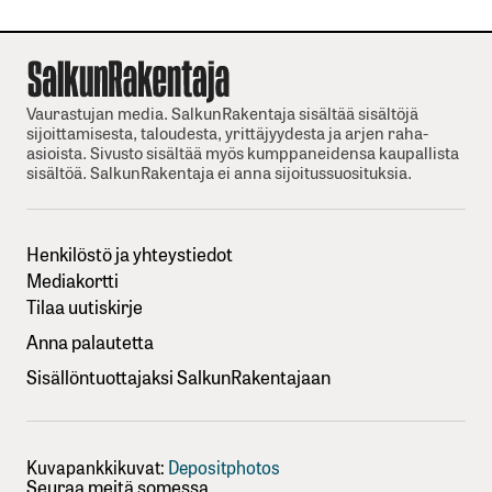
Vaurastujan media. SalkunRakentaja sisältää sisältöjä
sijoittamisesta, taloudesta, yrittäjyydesta ja arjen raha-
asioista. Sivusto sisältää myös kumppaneidensa kaupallista
sisältöä. SalkunRakentaja ei anna sijoitussuosituksia.
Henkilöstö ja yhteystiedot
Mediakortti
Tilaa uutiskirje
Anna palautetta
Sisällöntuottajaksi SalkunRakentajaan
Kuvapankkikuvat:
Depositphotos
Seuraa meitä somessa