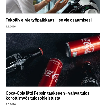
Tekoäly ei vie työpaikkaasi – se vie osaamisesi
8.8.2026
Coca-Cola jätti Pepsin taakseen – vahva tulos
korotti myös tulosohjeistusta
7.8.2026