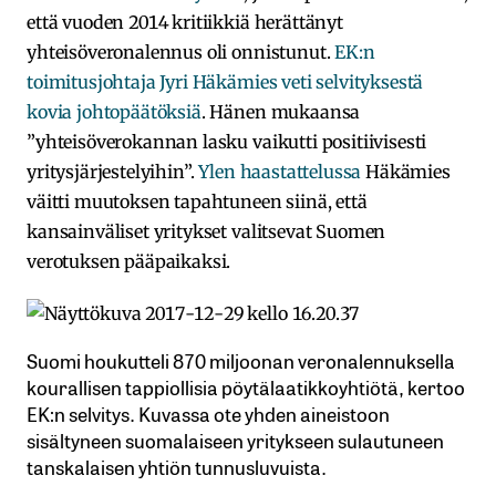
että vuoden 2014 kritiikkiä herättänyt
yhteisöveronalennus oli onnistunut.
EK:n
toimitusjohtaja Jyri Häkämies veti selvityksestä
kovia johtopäätöksiä
. Hänen mukaansa
”yhteisöverokannan lasku vaikutti positiivisesti
yritysjärjestelyihin”.
Ylen haastattelussa
Häkämies
väitti muutoksen tapahtuneen siinä, että
kansainväliset yritykset valitsevat Suomen
verotuksen pääpaikaksi.
Suomi houkutteli 870 miljoonan veronalennuksella
kourallisen tappiollisia pöytälaatikkoyhtiötä, kertoo
EK:n selvitys. Kuvassa ote yhden aineistoon
sisältyneen suomalaiseen yritykseen sulautuneen
tanskalaisen yhtiön tunnusluvuista.