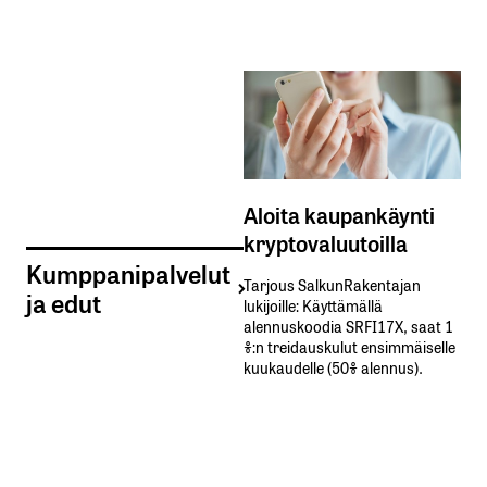
Aloita kaupankäynti
kryptovaluutoilla
Kumppanipalvelut
Tarjous SalkunRakentajan
ja edut
lukijoille: Käyttämällä​ ​
alennuskoodia​ ​SRFI17X,​ ​saat​ ​1
%:n treidauskulut​ ​ensimmäiselle​ ​
kuukaudelle​ ​(50%​ ​alennus).