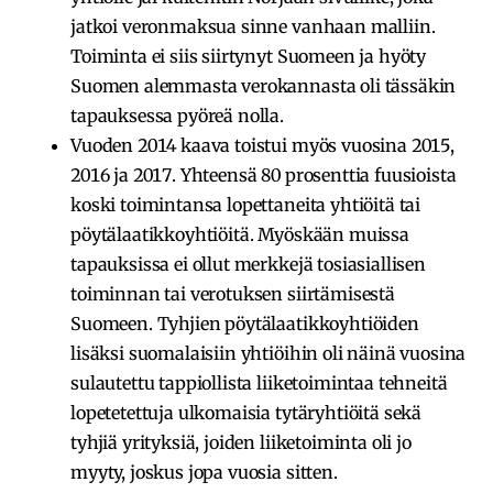
jatkoi veronmaksua sinne vanhaan malliin.
Toiminta ei siis siirtynyt Suomeen ja hyöty
Suomen alemmasta verokannasta oli tässäkin
tapauksessa pyöreä nolla.
Vuoden 2014 kaava toistui myös vuosina 2015,
2016 ja 2017. Yhteensä 80 prosenttia fuusioista
koski toimintansa lopettaneita yhtiöitä tai
pöytälaatikkoyhtiöitä. Myöskään muissa
tapauksissa ei ollut merkkejä tosiasiallisen
toiminnan tai verotuksen siirtämisestä
Suomeen. Tyhjien pöytälaatikkoyhtiöiden
lisäksi suomalaisiin yhtiöihin oli näinä vuosina
sulautettu tappiollista liiketoimintaa tehneitä
lopetetettuja ulkomaisia tytäryhtiöitä sekä
tyhjiä yrityksiä, joiden liiketoiminta oli jo
myyty, joskus jopa vuosia sitten.