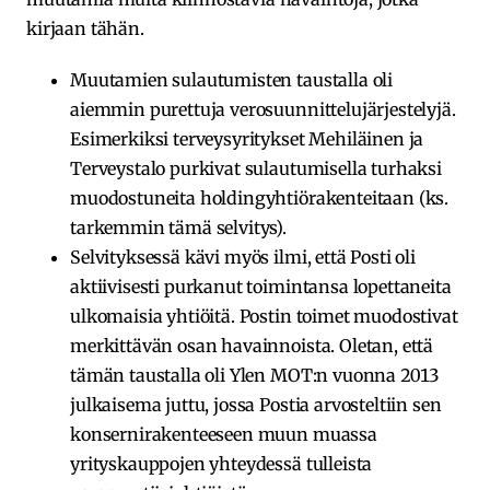
kirjaan tähän.
Muutamien sulautumisten taustalla oli
aiemmin purettuja verosuunnittelujärjestelyjä.
Esimerkiksi terveysyritykset Mehiläinen ja
Terveystalo purkivat sulautumisella turhaksi
muodostuneita holdingyhtiörakenteitaan (
ks.
tarkemmin tämä selvitys
).
Selvityksessä kävi myös ilmi, että Posti oli
aktiivisesti purkanut toimintansa lopettaneita
ulkomaisia yhtiöitä. Postin toimet muodostivat
merkittävän osan havainnoista. Oletan, että
tämän taustalla oli
Ylen MOT:n vuonna 2013
julkaisema juttu
, jossa Postia arvosteltiin sen
konsernirakenteeseen muun muassa
yrityskauppojen yhteydessä tulleista