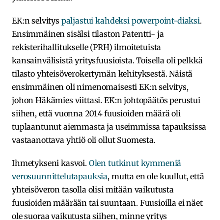
EK:n selvitys
paljastui kahdeksi powerpoint-diaksi
.
Ensimmäinen sisälsi tilaston Patentti- ja
rekisterihallitukselle (PRH) ilmoitetuista
kansainvälisistä yritysfuusioista. Toisella oli pelkkä
tilasto yhteisöverokertymän kehityksestä. Näistä
ensimmäinen oli nimenomaisesti EK:n selvitys,
johon Häkämies viittasi. EK:n johtopäätös perustui
siihen, että vuonna 2014 fuusioiden määrä oli
tuplaantunut aiemmasta ja useimmissa tapauksissa
vastaanottava yhtiö oli ollut Suomesta.
Ihmetykseni kasvoi.
Olen tutkinut kymmeniä
verosuunnittelutapauksia
, mutta en ole kuullut, että
yhteisöveron tasolla olisi mitään vaikutusta
fuusioiden määrään tai suuntaan. Fuusioilla ei näet
ole suoraa vaikutusta siihen, minne yritys