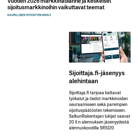
Vuoden 2026 markkinatilanne ja keskeiset
sijoitusmarkkinoihin vaikuttavat teemat
KAUPALLINEN YHTEISTYÖ
KVARN X
Sijoittaja.fi-jäsenyys
alehintaan
Sijoittaja.fi tarjoaa kattavat
työkalut ja tiedot markkinoiden
seuraamiseen sekä parempien
sijoituspäätösten tekemiseen.
SalkunRakentajan lukijat saavat
20 %:n alennuksen jäsenyydestä
alennuskoodilla SRSI20