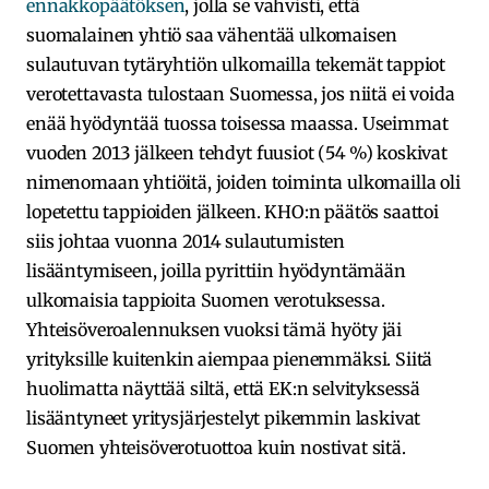
ennakkopäätöksen
, jolla se vahvisti, että
suomalainen yhtiö saa vähentää ulkomaisen
sulautuvan tytäryhtiön ulkomailla tekemät tappiot
verotettavasta tulostaan Suomessa, jos niitä ei voida
enää hyödyntää tuossa toisessa maassa. Useimmat
vuoden 2013 jälkeen tehdyt fuusiot (54 %) koskivat
nimenomaan yhtiöitä, joiden toiminta ulkomailla oli
lopetettu tappioiden jälkeen. KHO:n päätös saattoi
siis johtaa vuonna 2014 sulautumisten
lisääntymiseen, joilla pyrittiin hyödyntämään
ulkomaisia tappioita Suomen verotuksessa.
Yhteisöveroalennuksen vuoksi tämä hyöty jäi
yrityksille kuitenkin aiempaa pienemmäksi. Siitä
huolimatta näyttää siltä, että EK:n selvityksessä
lisääntyneet yritysjärjestelyt pikemmin laskivat
Suomen yhteisöverotuottoa kuin nostivat sitä.