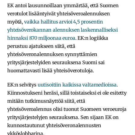
EK antoi lausunnoillaan ymmärtää, että Suomen
verotulot lisääntyivät yhteisöveroalennuksen
myötä,
vaikka hallitus arvioi 4,5 prosentin
yhteisöverokannan alennuksen laskennalliseksi
hinnaksi 870 miljoonaa euroa
. EK:n logiikka
perustuu ajatukseen siitä, että
yhteisöveronalennuksen synnyttämien
yritysjärjestelyiden seurauksena Suomi sai
huomattavasti lisää yhteisöverotuloja.
EK:n selvitys
uutisoitiin kaikissa valtamedioissa
.
Kiinnostukseni heräsi, sillä toistaiseksi ei ole esitetty
mitään tutkimusnäyttöä siitä, että
yhteisöveroalennus olisi tuonut Suomeen veroeuroja
yritysjärjestelyjen seurauksena. Sen sijaan EK on
kunnostautunut yhteisöveronalennusten
ykköslobbarina.