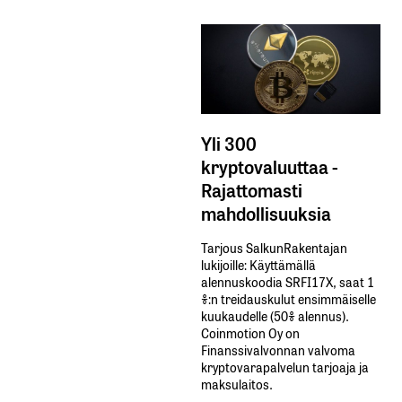
Yli 300
kryptovaluuttaa -
Rajattomasti
mahdollisuuksia
Tarjous SalkunRakentajan
lukijoille: Käyttämällä​ ​
alennuskoodia​ ​SRFI17X,​ ​saat​ ​1
%:n treidauskulut​ ​ensimmäiselle​ ​
kuukaudelle​ ​(50%​ ​alennus).
Coinmotion Oy on
Finanssivalvonnan valvoma
kryptovarapalvelun tarjoaja ja
maksulaitos.