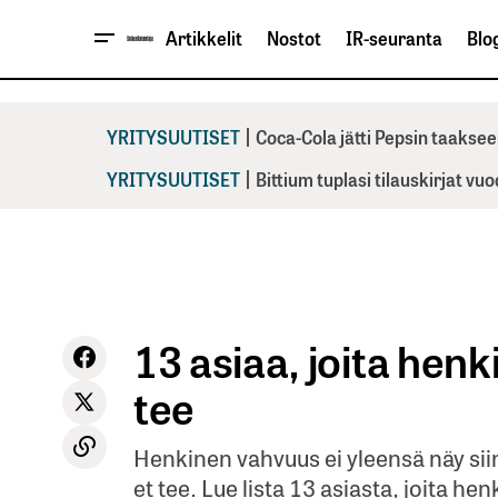
Artikkelit
Nostot
IR-seuranta
Blog
|
YRITYSUUTISET
Coca-Cola jätti Pepsin taaksee
|
YRITYSUUTISET
Bittium tuplasi tilauskirjat vu
13 asiaa, joita henk
tee
Henkinen vahvuus ei yleensä näy sii
et tee. Lue lista 13 asiasta, joita he