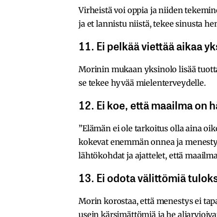
Virheistä voi oppia ja niiden tekemin
ja et lannistu niistä, tekee sinusta
11. Ei pelkää viettää aikaa yk
Morinin mukaan yksinolo lisää tuott
se tekee hyvää mielenterveydelle.
12. Ei koe, että maailma on h
”Elämän ei ole tarkoitus olla aina oi
kokevat enemmän onnea ja menestyst
lähtökohdat ja ajattelet, että maailma
13. Ei odota välittömiä tulok
Morin korostaa, että menestys ei tap
usein kärsimättömiä ja he aliarvioi