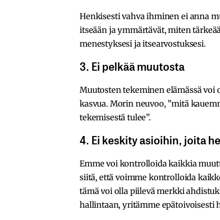
Henkisesti vahva ihminen ei anna mu
itseään ja ymmärtävät, miten tärkeää 
menestyksesi ja itsearvostuksesi.
3. Ei pelkää muutosta
Muutosten tekeminen elämässä voi ol
kasvua. Morin neuvoo, ”mitä kauemm
tekemisestä tulee”.
4. Ei keskity asioihin, joita h
Emme voi kontrolloida kaikkia muutt
siitä, että voimme kontrolloida kaikk
tämä voi olla piilevä merkki ahdistuk
hallintaan, yritämme epätoivoisesti 