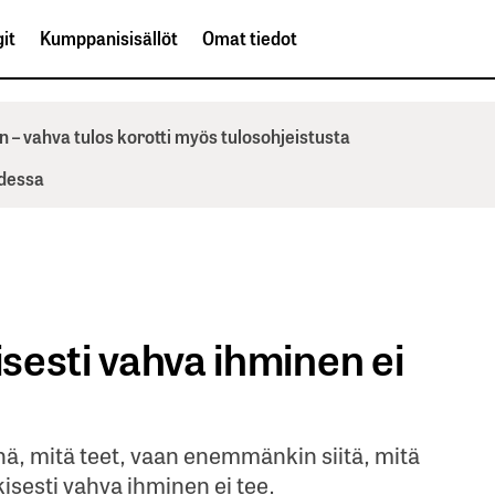
it
Kumppanisisällöt
Omat tiedot
n – vahva tulos korotti myös tulosohjeistusta
odessa
isesti vahva ihminen ei
nä, mitä teet, vaan enemmänkin siitä, mitä
nkisesti vahva ihminen ei tee.