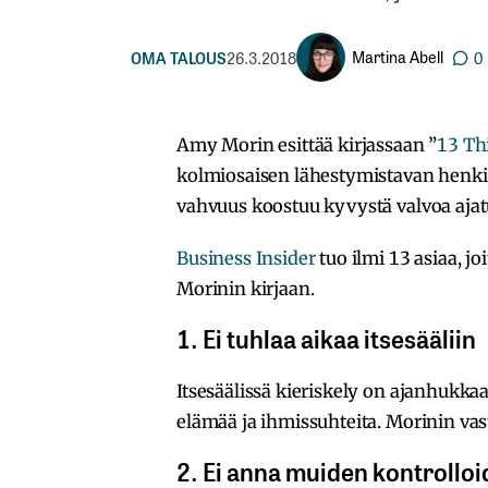
Martina Abell
OMA TALOUS
26.3.2018
0
Amy Morin esittää kirjassaan ”
13 Th
kolmiosaisen lähestymistavan hen
vahvuus koostuu kyvystä valvoa ajatu
Business Insider
tuo ilmi 13 asiaa, j
Morinin kirjaan.
1. Ei tuhlaa aikaa itsesääliin
Itsesäälissä kieriskely on ajanhukkaa 
elämää ja ihmissuhteita. Morinin vasta
2. Ei anna muiden kontrollo