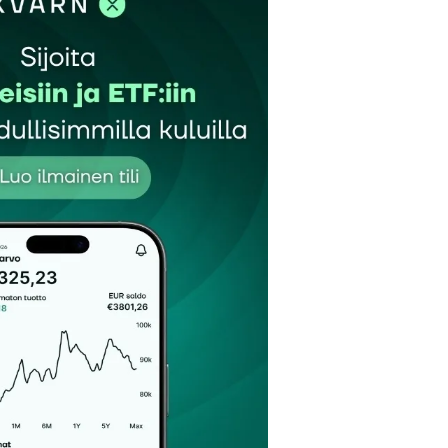
et kentät on merkitty
*
Sähköpostiosoitteesi
*