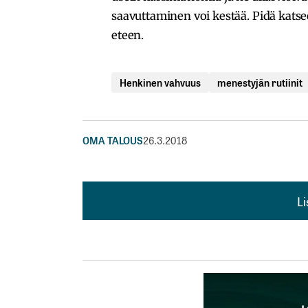
saavuttaminen voi kestää. Pidä katsee
eteen.
Henkinen vahvuus
menestyjän rutiinit
OMA TALOUS
26.3.2018
L
L
kirj