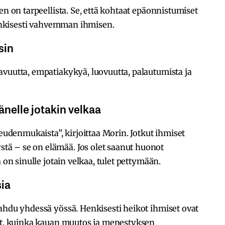
en on tarpeellista. Se, että kohtaat epäonnistumiset
 henkisesti vahvemman ihmisen.
sin
avuutta, empatiakykyä, luovuutta, palautumista ja
änelle jotakin velkaa
keudenmukaista”, kirjoittaa Morin. Jotkut ihmiset
ä – se on elämää. Jos olet saanut huonot
 on sinulle jotain velkaa, tulet pettymään.
sia
ahdu yhdessä yössä. Henkisesti heikot ihmiset ovat
vat, kuinka kauan muutos ja menestyksen