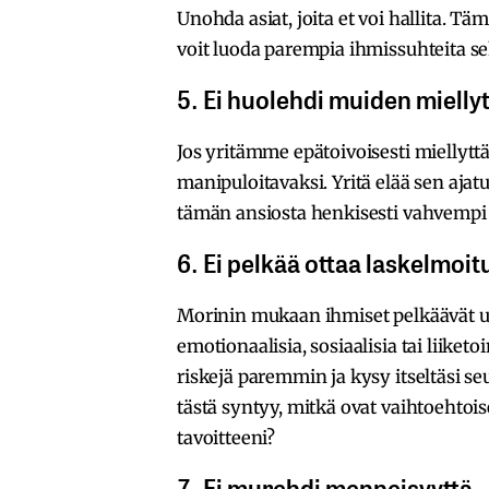
Unohda asiat, joita et voi hallita. T
voit luoda parempia ihmissuhteita 
5. Ei huolehdi muiden mielly
Jos yritämme epätoivoisesti miellytt
manipuloitavaksi. Yritä elää sen ajatu
tämän ansiosta henkisesti vahvempi
6. Ei pelkää ottaa laskelmoit
Morinin mukaan ihmiset pelkäävät usei
emotionaalisia, sosiaalisia tai liiket
riskejä paremmin ja kysy itseltäsi s
tästä syntyy, mitkä ovat vaihtoehtoi
tavoitteeni?
7. Ei murehdi menneisyyttä