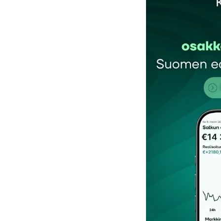
Sähköpostiosoitettasi ei julkaista.
Pakollis
Kommentti
*
Nimesi tai nimimerkkisi
*
Tilaa SalkunRakentajan uutiskirje
Lähetä kommentti