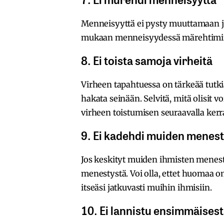
Menneisyyttä ei pysty muuttamaan j
mukaan menneisyydessä märehtimin
8. Ei toista samoja virheitä
Virheen tapahtuessa on tärkeää tutki
hakata seinään. Selvitä, mitä olisit 
virheen toistumisen seuraavalla kerra
9. Ei kadehdi muiden menest
Jos keskityt muiden ihmisten menest
menestystä. Voi olla, ettet huomaa omi
itseäsi jatkuvasti muihin ihmisiin.
10. Ei lannistu ensimmäisest