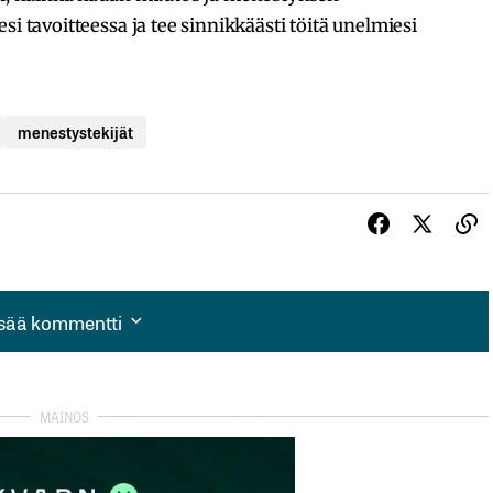
si tavoitteessa ja tee sinnikkäästi töitä unelmiesi
menestystekijät
isää kommentti
isää kommentti
autua sisään
rekisteröityä