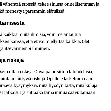
ämä vähentää stressiä, tekee sinusta onnellisemman ja
sekä menestyä paremmin elämässä.
ttämisestä
ää kaikkia muita ihmisiä, voimme antautua
ksen kanssa, että et voi miellyttää kaikkia. Olet
 ja itsevarmempi ihminen.
uja riskejä
n ottaa riskejä. Olivatpa ne sitten taloudellisia,
oimintaan liittyviä riskejä. Opettele laskelmoimaan
euraavia kysymyksiä: mitä hyödyn tästä, mitä kuluja
set ratkaisut ja auttaako tämä minua saavuttamaan