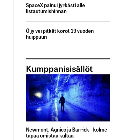
SpaceX painui jyrkästi alle
listautumishinnan
Öljy vei pitkät korot 19 vuoden
huippuun
Kumppanisisällöt
Newmont, Agnico ja Barrick – kolme
tapaa omistaa kultaa