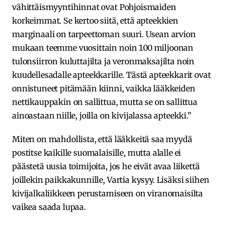
vähittäismyyntihinnat ovat Pohjoismaiden
korkeimmat. Se kertoo siitä, että apteekkien
marginaali on tarpeettoman suuri. Usean arvion
mukaan teemme vuosittain noin 100 miljoonan
tulonsiirron kuluttajilta ja veronmaksajilta noin
kuudellesadalle apteekkarille. Tästä apteekkarit ovat
onnistuneet pitämään kiinni, vaikka lääkkeiden
nettikauppakin on sallittua, mutta se on sallittua
ainoastaan niille, joilla on kivijalassa apteekki.”
Miten on mahdollista, että lääkkeitä saa myydä
postitse kaikille suomalaisille, mutta alalle ei
päästetä uusia toimijoita, jos he eivät avaa liikettä
joillekin paikkakunnille, Vartia kysyy. Lisäksi siihen
kivijalkaliikkeen perustamiseen on viranomaisilta
vaikea saada lupaa.