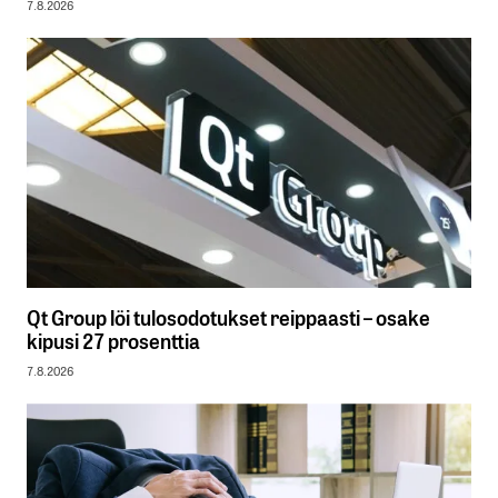
7.8.2026
Qt Group löi tulosodotukset reippaasti – osake
kipusi 27 prosenttia
7.8.2026