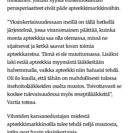
perusperiaatteet eivät päde apteekkimarkkinoihin.
”Yksinkertaisuudessaan meillä on tällä hetkellä
järjestelmä, jossa viranomainen päättää, kuinka
monta apteekkia saa olla olemassa, missä ne
sijaitsevat ja ketkä saavat luvan toimia
apteekkareina. Tämä ei ole muuttumassa. Lisäksi
laki estää apteekkia myymästä lääkkeitään
halvemmalla, vaikka apteekki niin haluaisi tehdä.
Oli ilo kuulla, että tähän on mahdollisesti tulossa
itsehoitolääkkeiden osalta muutos. Toivottavasti se
koskee tulevaisuudessa myös reseptilääkkeitä”,
Vartia toteaa.
Vihreiden kansanedustajan mielestä
apteekkimarkkinoilla tulee tehdä neljä muutosta,
jotka ovat hyvin yksinkertaisia.