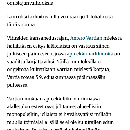
omistajanvaihdoksia.
Lain olisi tarkoitus tulla voimaan jo 1. lokakuuta
tänä vuonna.
Vihreiden kansanedustajan,
Antero Vartian
mielestä
hallituksen esitys lääkelaista on vastaus siihen
julkiseen paineeseen, jossa
apteekkimarkkinoita
on
vaadittu korjattaviksi. Näillä muutoksilla ei
ongelmaa kuitenkaan Vartian mielestä korjata,
Vartia toteaa 5.9. eduskunnassa pitämässään
puheessa
Vartian mukaan apteekkiliiketoiminnassa
alalletulon esteet ovat johtaneet alueellisiin
monopoleihin, jollaista ei hyväksyttäisi millään
muulla toimialalla, sillä se ei ole kuluttajien edun
mukainen. Jostain syystä elinkeinoelämän