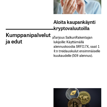
Sähköpostiosoitteesi
*
Tilaa SalkunRakentajan uutiskirje
Aloita kaupankäynti
kryptovaluutoilla
Lähetä kommentti
Kumppanipalvelut
Tarjous SalkunRakentajan
ja edut
lukijoille: Käyttämällä​ ​
alennuskoodia​ ​SRFI17X,​ ​saat​ ​1
%:n treidauskulut​ ​ensimmäiselle​ ​
kuukaudelle​ ​(50%​ ​alennus).