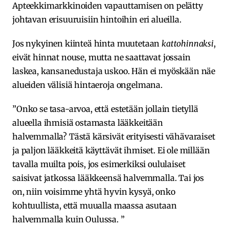
Apteekkimarkkinoiden vapauttamisen on pelätty
johtavan erisuuruisiin hintoihin eri alueilla.
Jos nykyinen kiinteä hinta muutetaan
kattohinnaksi
,
eivät hinnat nouse, mutta ne saattavat jossain
laskea, kansanedustaja uskoo. Hän ei myöskään näe
alueiden välisiä hintaeroja ongelmana.
”Onko se tasa-arvoa, että estetään jollain tietyllä
alueella ihmisiä ostamasta lääkkeitään
halvemmalla? Tästä kärsivät erityisesti vähävaraiset
ja paljon lääkkeitä käyttävät ihmiset. Ei ole millään
tavalla muilta pois, jos esimerkiksi oululaiset
saisivat jatkossa lääkkeensä halvemmalla. Tai jos
on, niin voisimme yhtä hyvin kysyä, onko
kohtuullista, että muualla maassa asutaan
halvemmalla kuin Oulussa. ”