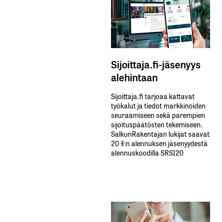
sisään
rekisteröityä
Sijoittaja.fi-jäsenyys
alehintaan
Sähköpostiosoitettasi ei julkaista.
Pakolliset
Sijoittaja.fi tarjoaa kattavat
kentät on merkitty
*
työkalut ja tiedot markkinoiden
seuraamiseen sekä parempien
sijoituspäätösten tekemiseen.
Kommentti
*
SalkunRakentajan lukijat saavat
20 %:n alennuksen jäsenyydestä
alennuskoodilla SRSI20
Nimesi tai nimimerkkisi
*