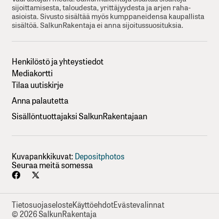
sijoittamisesta, taloudesta, yrittäjyydesta ja arjen raha-
asioista. Sivusto sisältää myös kumppaneidensa kaupallista
sisältöä. SalkunRakentaja ei anna sijoitussuosituksia.
Henkilöstö ja yhteystiedot
Mediakortti
Tilaa uutiskirje
Anna palautetta
Sisällöntuottajaksi SalkunRakentajaan
Kuvapankkikuvat:
Depositphotos
Seuraa meitä somessa
Tietosuojaseloste
Käyttöehdot
Evästevalinnat
© 2026 SalkunRakentaja