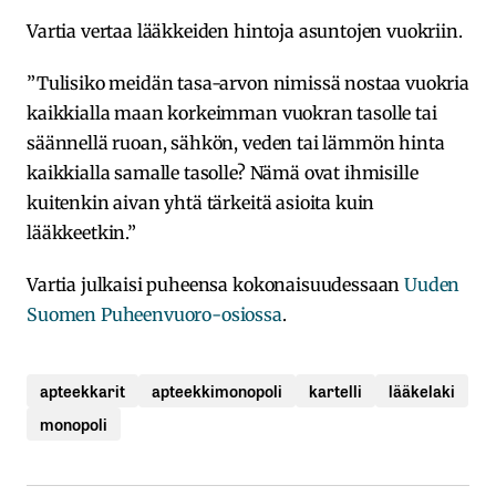
Vartia vertaa lääkkeiden hintoja asuntojen vuokriin.
”Tulisiko meidän tasa-arvon nimissä nostaa vuokria
kaikkialla maan korkeimman vuokran tasolle tai
säännellä ruoan, sähkön, veden tai lämmön hinta
kaikkialla samalle tasolle? Nämä ovat ihmisille
kuitenkin aivan yhtä tärkeitä asioita kuin
lääkkeetkin.”
Vartia julkaisi puheensa kokonaisuudessaan
Uuden
Suomen Puheenvuoro-osiossa
.
apteekkarit
apteekkimonopoli
kartelli
lääkelaki
monopoli