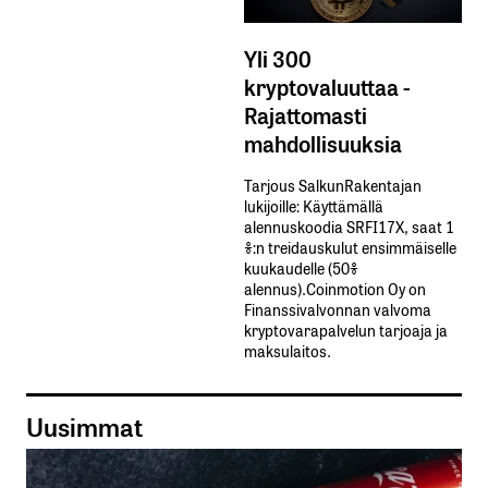
Yli 300
kryptovaluuttaa -
Rajattomasti
mahdollisuuksia
Tarjous SalkunRakentajan
lukijoille: Käyttämällä​ ​
alennuskoodia​ ​SRFI17X,​ ​saat​ ​1
%:n treidauskulut​ ​ensimmäiselle​ ​
kuukaudelle​ ​(50%​ ​
alennus).Coinmotion Oy on
Finanssivalvonnan valvoma
kryptovarapalvelun tarjoaja ja
maksulaitos.
Uusimmat