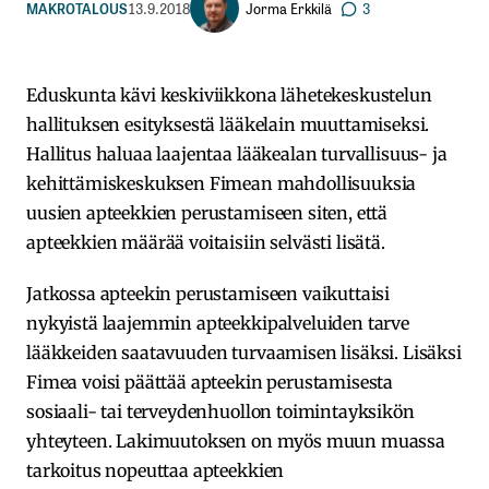
Jorma Erkkilä
MAKROTALOUS
13.9.2018
3
Eduskunta kävi keskiviikkona lähetekeskustelun
hallituksen esityksestä lääkelain muuttamiseksi.
Hallitus haluaa laajentaa lääkealan turvallisuus- ja
kehittämiskeskuksen Fimean mahdollisuuksia
uusien apteekkien perustamiseen siten, että
apteekkien määrää voitaisiin selvästi lisätä.
Jatkossa apteekin perustamiseen vaikuttaisi
nykyistä laajemmin apteekkipalveluiden tarve
lääkkeiden saatavuuden turvaamisen lisäksi. Lisäksi
Fimea voisi päättää apteekin perustamisesta
sosiaali- tai terveydenhuollon toimintayksikön
yhteyteen. Lakimuutoksen on myös muun muassa
tarkoitus nopeuttaa apteekkien