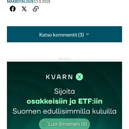
MAKROTALOUS
13.9.2018
Katso kommentit (3)
Katso kommentit (3)
Espoossa nähtiin tänä keväänä näytelmä, jossa 9
Espoolaista apteekkaria teki oikaisuvaatimuksen
Fimeaan, kun Fimea oli lisäämässä Espoon
apteekkien lukumäärää kuudella. Yksi
allekirjoittajista oli Espoonlahden apteekiin
apteekkari entinen apteekkariliiton puheenjohtaja
Mika Vidgren.
Fimean tavoitteena oli nostaa apteekkien määrää,
jotta kasvavaan kaupunkiin voitaisiin turvata
riittävä määrä apteekkeja. 9 apteekkarin mielestä
tämä oli huono peruste. Jokainen tavallinen