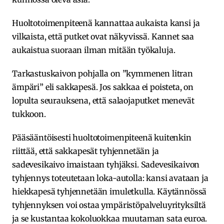
Huoltotoimenpiteenä kannattaa aukaista kansi ja
vilkaista, että putket ovat näkyvissä. Kannet saa
aukaistua suoraan ilman mitään työkaluja.
Tarkastuskaivon pohjalla on ”kymmenen litran
ämpäri” eli sakkapesä. Jos sakkaa ei poisteta, on
lopulta seurauksena, että salaojaputket menevät
tukkoon.
Pääsääntöisesti huoltotoimenpiteenä kuitenkin
riittää, että sakkapesät tyhjennetään ja
sadevesikaivo imaistaan tyhjäksi. Sadevesikaivon
tyhjennys toteutetaan loka-autolla: kansi avataan ja
hiekkapesä tyhjennetään imuletkulla. Käytännössä
tyhjennyksen voi ostaa ympäristöpalveluyrityksiltä
ja se kustantaa kokoluokkaa muutaman sata euroa.