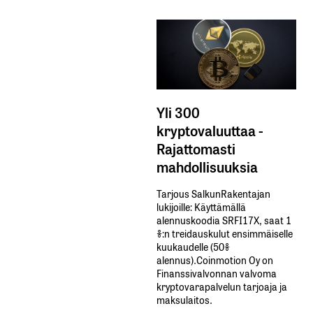
Yli 300
kryptovaluuttaa -
Rajattomasti
mahdollisuuksia
Tarjous SalkunRakentajan
lukijoille: Käyttämällä​ ​
alennuskoodia​ ​SRFI17X,​ ​saat​ ​1
%:n treidauskulut​ ​ensimmäiselle​ ​
kuukaudelle​ ​(50%​ ​
alennus).Coinmotion Oy on
Finanssivalvonnan valvoma
kryptovarapalvelun tarjoaja ja
maksulaitos.