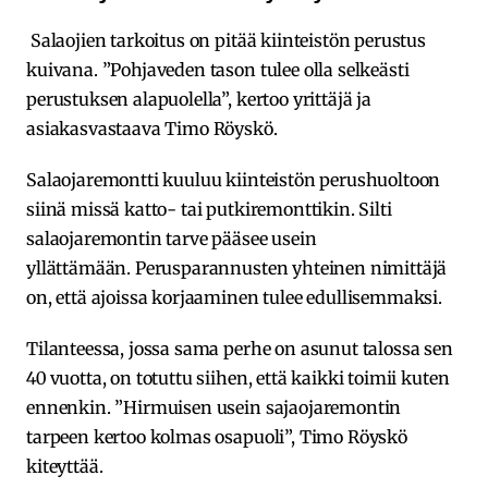
Salaojien tarkoitus on pitää kiinteistön perustus
kuivana. ”Pohjaveden tason tulee olla selkeästi
perustuksen alapuolella”, kertoo yrittäjä ja
asiakasvastaava Timo Röyskö.
Salaojaremontti kuuluu kiinteistön perushuoltoon
siinä missä katto- tai putkiremonttikin. Silti
salaojaremontin tarve pääsee usein
yllättämään. Perusparannusten yhteinen nimittäjä
on, että ajoissa korjaaminen tulee edullisemmaksi.
Tilanteessa, jossa sama perhe on asunut talossa sen
40 vuotta, on totuttu siihen, että kaikki toimii kuten
ennenkin. ”Hirmuisen usein sajaojaremontin
tarpeen kertoo kolmas osapuoli”, Timo Röyskö
kiteyttää.