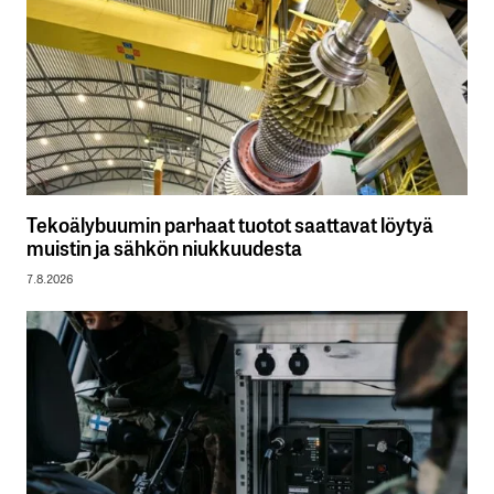
Tekoälybuumin parhaat tuotot saattavat löytyä
muistin ja sähkön niukkuudesta
7.8.2026