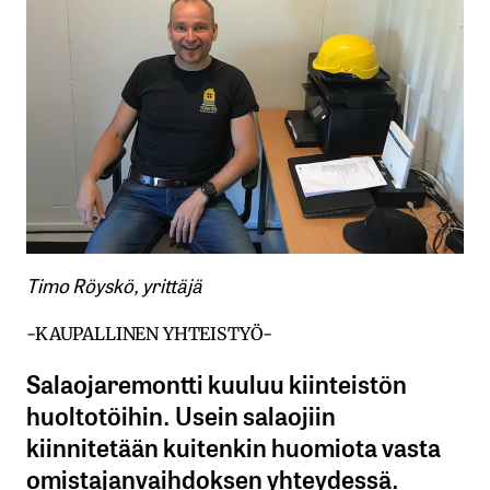
Timo Röyskö, yrittäjä
-KAUPALLINEN YHTEISTYÖ-
Salaojaremontti kuuluu kiinteistön
huoltotöihin. Usein salaojiin
kiinnitetään kuitenkin huomiota vasta
omistajanvaihdoksen yhteydessä.