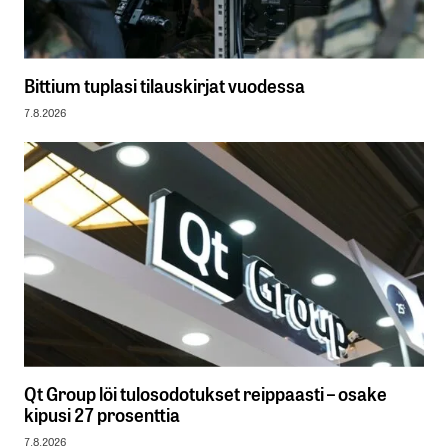
Bittium tuplasi tilauskirjat vuodessa
7.8.2026
Qt Group löi tulosodotukset reippaasti – osake
kipusi 27 prosenttia
7.8.2026