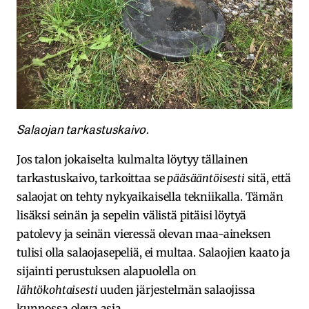
Salaojan tarkastuskaivo.
Jos talon jokaiselta kulmalta löytyy tällainen
tarkastuskaivo, tarkoittaa se
pääsääntöisesti
sitä, että
salaojat on tehty nykyaikaisella tekniikalla. Tämän
lisäksi seinän ja sepelin välistä pitäisi löytyä
patolevy ja seinän vieressä olevan maa-aineksen
tulisi olla salaojasepeliä, ei multaa. Salaojien kaato ja
sijainti perustuksen alapuolella on
lähtökohtaisesti
uuden järjestelmän salaojissa
kunnossa oleva asia.