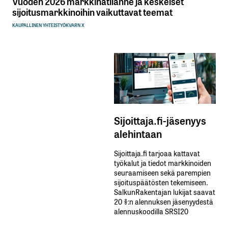
Vuoden 2026 markkinatilanne ja keskeiset
sijoitusmarkkinoihin vaikuttavat teemat
KAUPALLINEN YHTEISTYÖ
KVARN X
Sijoittaja.fi-jäsenyys
alehintaan
Sijoittaja.fi tarjoaa kattavat
työkalut ja tiedot markkinoiden
seuraamiseen sekä parempien
sijoituspäätösten tekemiseen.
SalkunRakentajan lukijat saavat
20 %:n alennuksen jäsenyydestä
alennuskoodilla SRSI20