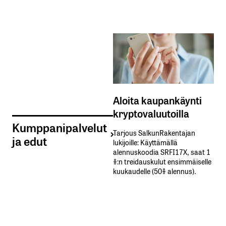
Aloita kaupankäynti
kryptovaluutoilla
Kumppanipalvelut
Tarjous SalkunRakentajan
ja edut
lukijoille: Käyttämällä​ ​
alennuskoodia​ ​SRFI17X,​ ​saat​ ​1
%:n treidauskulut​ ​ensimmäiselle​ ​
kuukaudelle​ ​(50%​ ​alennus).