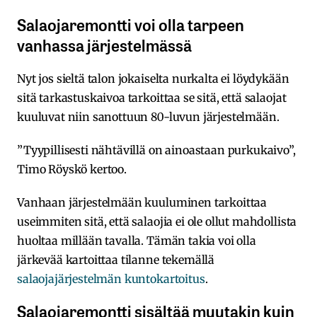
Salaojaremontti voi olla tarpeen
vanhassa järjestelmässä
Nyt jos sieltä talon jokaiselta nurkalta ei löydykään
sitä tarkastuskaivoa tarkoittaa se sitä, että salaojat
kuuluvat niin sanottuun 80-luvun järjestelmään.
”Tyypillisesti nähtävillä on ainoastaan purkukaivo”,
Timo Röyskö kertoo.
Vanhaan järjestelmään kuuluminen tarkoittaa
useimmiten sitä, että salaojia ei ole ollut mahdollista
huoltaa millään tavalla. Tämän takia voi olla
järkevää kartoittaa tilanne tekemällä
salaojajärjestelmän kuntokartoitus
.
Salaojaremontti sisältää muutakin kuin