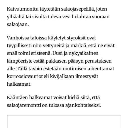
Kaivuumonttu täytetään salaojasepelillä, joten
ylhäältä tai sivulta tuleva vesi holahtaa suoraan
salaojaan.
Vanhoissa taloissa käytetyt styroksit ovat
tyypillisesti niin vettyneitä ja märkiä, että ne eivät
enää toimi eristeenä. Uusi ja nykyaikainen
lämpöeriste estää pakkasen pääsyn perustuksen
alle. Tällä tavoin estetään routimisen aiheuttamat
korroosiovauriot eli kivijalkaan ilmestyvät
halkeamat.
Kääntäen halkeamat voivat kieliä siitä, että
salaojaremontti on tulossa ajankohtaiseksi.