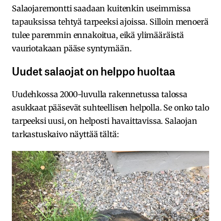
Salaojaremontti saadaan kuitenkin useimmissa
tapauksissa tehtyä tarpeeksi ajoissa. Silloin menoerä
tulee paremmin ennakoitua, eikä ylimääräistä
vauriotakaan pääse syntymään.
Uudet salaojat on helppo huoltaa
Uudehkossa 2000-luvulla rakennetussa talossa
asukkaat pääsevät suhteellisen helpolla. Se onko talo
tarpeeksi uusi, on helposti havaittavissa. Salaojan
tarkastuskaivo näyttää tältä: