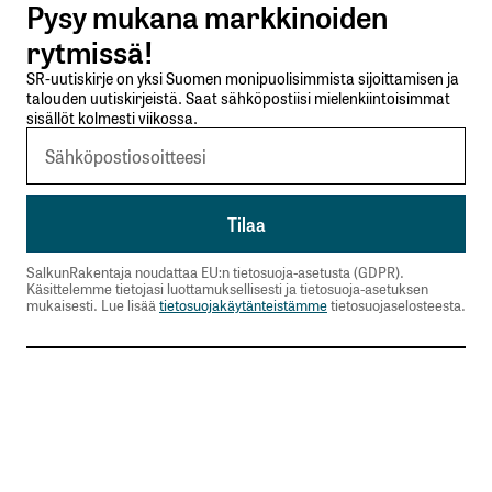
Pysy mukana markkinoiden
rytmissä!
SR-uutiskirje on yksi Suomen monipuolisimmista sijoittamisen ja
talouden uutiskirjeistä. Saat sähköpostiisi mielenkiintoisimmat
Nimesi tai nimimerkkisi
*
sisällöt kolmesti viikossa.
Sähköpostiosoitteesi
*
Tilaa SalkunRakentajan uutiskirje
SalkunRakentaja noudattaa EU:n tietosuoja-asetusta (GDPR).
Käsittelemme tietojasi luottamuksellisesti ja tietosuoja-asetuksen
mukaisesti. Lue lisää
tietosuojakäytänteistämme
tietosuojaselosteesta.
Lähetä kommentti