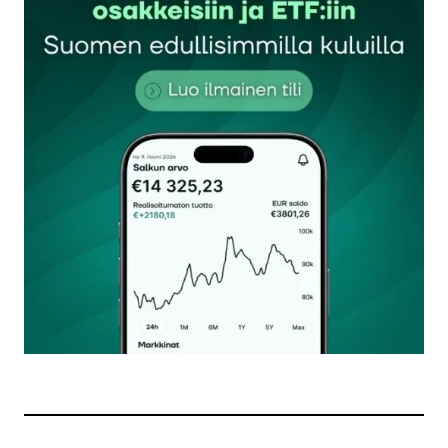
20.4.2021 at 15:01
Vastaa
kirjautua
sisään
rekisteröityä
Sähköpostiosoitettasi ei julkaista.
Pakolliset
kentät on merkitty
*
Kommentti
*