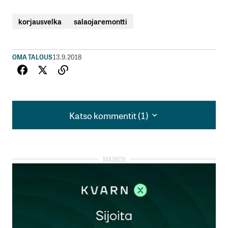
korjausvelka
salaojaremontti
OMA TALOUS
13.9.2018
Katso kommentit (1)
Katso kommentit (1)
Meilläkin alkaa täällä Kiteellä pikkuhiljaa kevät
tehdä tuloaan. Ja sen myötä olisi tarkoitus laittaa
kodin salaojat ja sadevesijärjestelmät kuntoon.
Pakko myöntää, että mekin olemme viivästyttäneet
remonttia jo jonkun aikaa. Nyt se on pakko hoitaa,
jotta ei tule ikäviä yllätyksiä.
Tuula