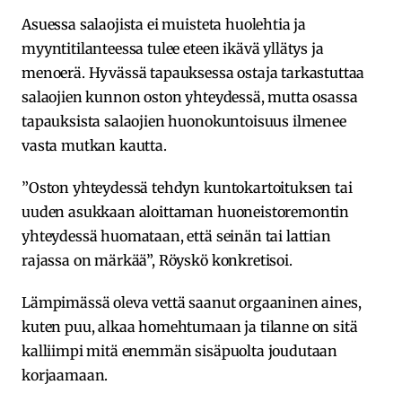
Asuessa salaojista ei muisteta huolehtia ja
myyntitilanteessa tulee eteen ikävä yllätys ja
menoerä. Hyvässä tapauksessa ostaja tarkastuttaa
salaojien kunnon oston yhteydessä, mutta osassa
tapauksista salaojien huonokuntoisuus ilmenee
vasta mutkan kautta.
”Oston yhteydessä tehdyn kuntokartoituksen tai
uuden asukkaan aloittaman huoneistoremontin
yhteydessä huomataan, että seinän tai lattian
rajassa on märkää”, Röyskö konkretisoi.
Lämpimässä oleva vettä saanut orgaaninen aines,
kuten puu, alkaa homehtumaan ja tilanne on sitä
kalliimpi mitä enemmän sisäpuolta joudutaan
korjaamaan.