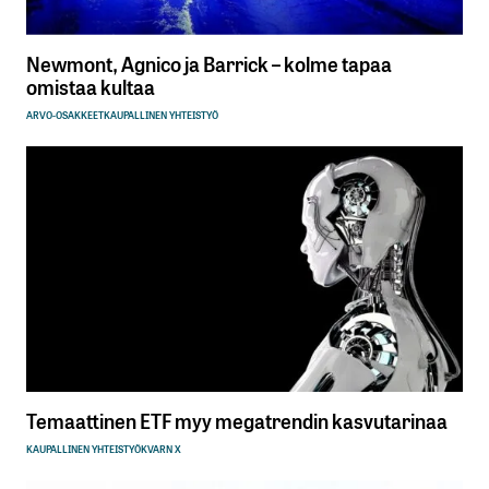
Newmont, Agnico ja Barrick – kolme tapaa
omistaa kultaa
ARVO-OSAKKEET
KAUPALLINEN YHTEISTYÖ
Temaattinen ETF myy megatrendin kasvutarinaa
KAUPALLINEN YHTEISTYÖ
KVARN X