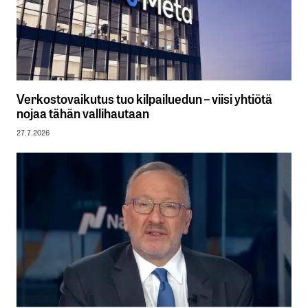
Verkostovaikutus tuo kilpailuedun – viisi yhtiötä
nojaa tähän vallihautaan
27.7.2026