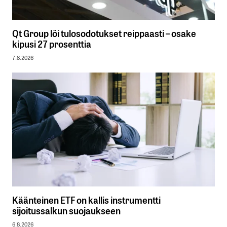
Qt Group löi tulosodotukset reippaasti – osake
kipusi 27 prosenttia
7.8.2026
Käänteinen ETF on kallis instrumentti
sijoitussalkun suojaukseen
6.8.2026