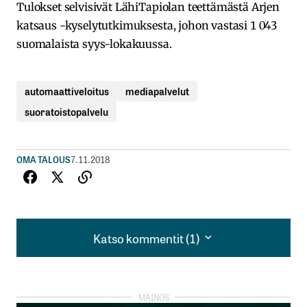
Tulokset selvisivät LähiTapiolan teettämästä Arjen
katsaus -kyselytutkimuksesta, johon vastasi 1 043
suomalaista syys-lokakuussa.
automaattiveloitus
mediapalvelut
suoratoistopalvelu
OMA TALOUS
7.11.2018
Katso kommentit (1)
Katso kommentit (1)
Erityisesti kanavapaketeissa voi tulla
päällekkäisyyksiä tai yllätyksiä sen suhteen