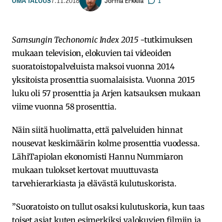
Jorma Erkkilä
OMA TALOUS
7.11.2018
1
Samsungin Techonomic Index 2015
-tutkimuksen
mukaan television, elokuvien tai videoiden
suoratoistopalveluista maksoi vuonna 2014
yksitoista prosenttia suomalaisista. Vuonna 2015
luku oli 57 prosenttia ja Arjen katsauksen mukaan
viime vuonna 58 prosenttia.
Näin siitä huolimatta, että palveluiden hinnat
nousevat keskimäärin kolme prosenttia vuodessa.
LähiTapiolan ekonomisti Hannu Nummiaron
mukaan tulokset kertovat muuttuvasta
tarvehierarkiasta ja elävästä kulutuskorista.
”Suoratoisto on tullut osaksi kulutuskoria, kun taas
toiset asiat kuten esimerkiksi valokuvien filmiin ja