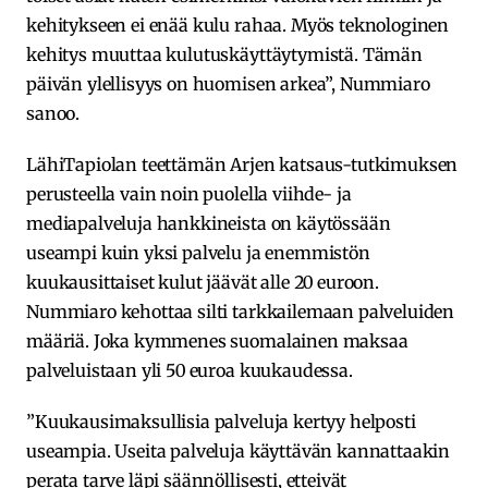
kehitykseen ei enää kulu rahaa. Myös teknologinen
kehitys muuttaa kulutuskäyttäytymistä. Tämän
päivän ylellisyys on huomisen arkea”, Nummiaro
sanoo.
LähiTapiolan teettämän Arjen katsaus-tutkimuksen
perusteella vain noin puolella viihde- ja
mediapalveluja hankkineista on käytössään
useampi kuin yksi palvelu ja enemmistön
kuukausittaiset kulut jäävät alle 20 euroon.
Nummiaro kehottaa silti tarkkailemaan palveluiden
määriä. Joka kymmenes suomalainen maksaa
palveluistaan yli 50 euroa kuukaudessa.
”Kuukausimaksullisia palveluja kertyy helposti
useampia. Useita palveluja käyttävän kannattaakin
perata tarve läpi säännöllisesti, etteivät