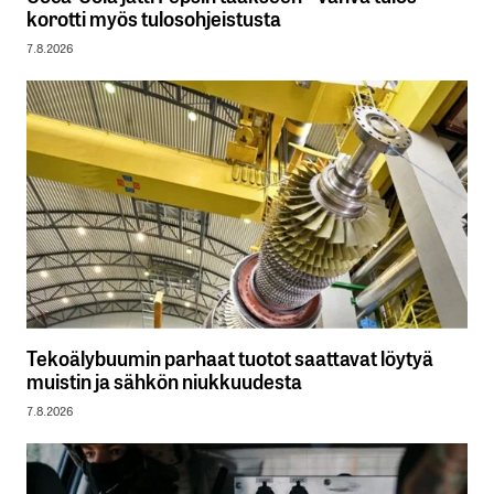
korotti myös tulosohjeistusta
7.8.2026
Tekoälybuumin parhaat tuotot saattavat löytyä
muistin ja sähkön niukkuudesta
7.8.2026