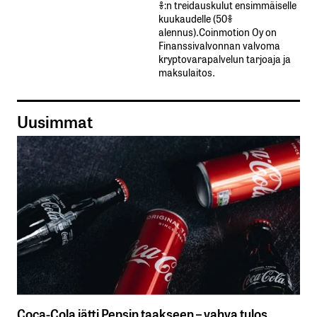
%:n treidauskulut​ ​ensimmäiselle​ ​
kuukaudelle​ ​(50%​ ​
alennus).Coinmotion Oy on
Finanssivalvonnan valvoma
kryptovarapalvelun tarjoaja ja
maksulaitos.
Uusimmat
Coca-Cola jätti Pepsin taakseen – vahva tulos