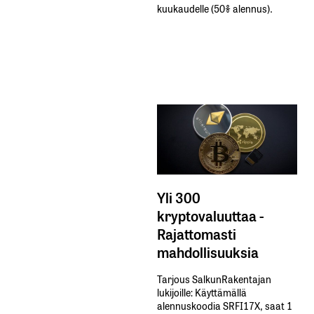
kuukaudelle​ ​(50%​ ​alennus).
Yli 300
kryptovaluuttaa -
Rajattomasti
mahdollisuuksia
Tarjous SalkunRakentajan
lukijoille: Käyttämällä​ ​
alennuskoodia​ ​SRFI17X,​ ​saat​ ​1