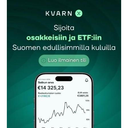
kuuluuko esimerkiksi jokin urheilutapahtuma juuri
kyseiseen pakettiin. Toisaalta kuukausittainen
tilaus voi jäädä vahingossa päälle, kun ei muista
lopettaa palvelua ajoissa. Tärkeää on siis käydä
tarjonta läpi ja valita itselle sopiva kokonaisuus ja
laittaa itselle vaikka heti muistutus puhelimeen
valmiiksi, kun tilaus tulee taas perua.
Outi
14.11.2018 at 13:41
Vastaa
kirjautua
sisään
rekisteröityä