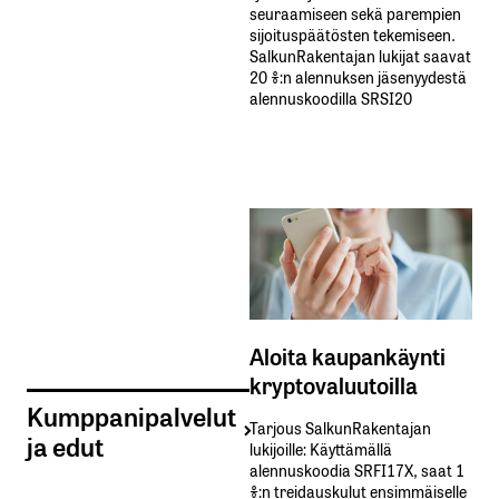
seuraamiseen sekä parempien
sijoituspäätösten tekemiseen.
SalkunRakentajan lukijat saavat
20 %:n alennuksen jäsenyydestä
alennuskoodilla SRSI20
Aloita kaupankäynti
kryptovaluutoilla
Kumppanipalvelut
Tarjous SalkunRakentajan
ja edut
lukijoille: Käyttämällä​ ​
alennuskoodia​ ​SRFI17X,​ ​saat​ ​1
%:n treidauskulut​ ​ensimmäiselle​ ​