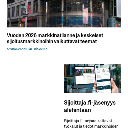
Vuoden 2026 markkinatilanne ja keskeiset
sijoitusmarkkinoihin vaikuttavat teemat
KAUPALLINEN YHTEISTYÖ
KVARN X
Sijoittaja.fi-jäsenyys
alehintaan
Sijoittaja.fi tarjoaa kattavat
työkalut ja tiedot markkinoiden