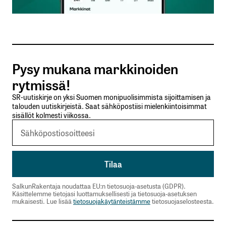
Sähköpostiosoitettasi ei julkaista.
Pakolliset
kentät on merkitty
*
Pysy mukana markkinoiden
rytmissä!
Kommentti
*
SR-uutiskirje on yksi Suomen monipuolisimmista sijoittamisen ja
talouden uutiskirjeistä. Saat sähköpostiisi mielenkiintoisimmat
sisällöt kolmesti viikossa.
Nimesi tai nimimerkkisi
*
Sähköpostiosoitteesi
*
SalkunRakentaja noudattaa EU:n tietosuoja-asetusta (GDPR).
Käsittelemme tietojasi luottamuksellisesti ja tietosuoja-asetuksen
mukaisesti. Lue lisää
tietosuojakäytänteistämme
tietosuojaselosteesta.
Tilaa SalkunRakentajan uutiskirje