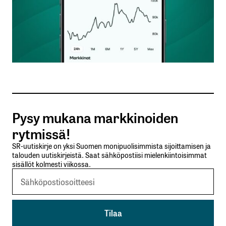
Nimesi tai nimimerkkisi
*
Sähköpostiosoitteesi
*
Tilaa SalkunRakentajan uutiskirje
Pysy mukana markkinoiden
Lähetä kommentti
rytmissä!
SR-uutiskirje on yksi Suomen monipuolisimmista sijoittamisen ja
talouden uutiskirjeistä. Saat sähköpostiisi mielenkiintoisimmat
sisällöt kolmesti viikossa.