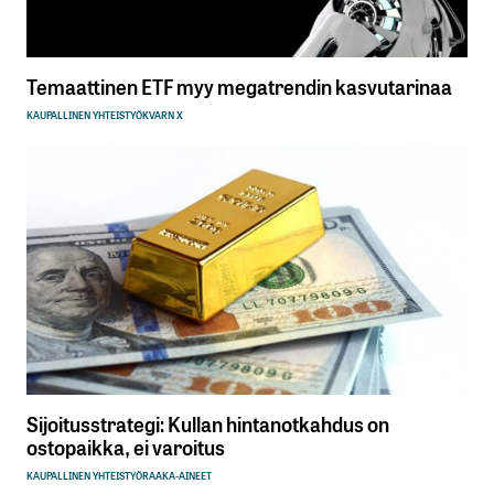
Temaattinen ETF myy megatrendin kasvutarinaa
KAUPALLINEN YHTEISTYÖ
KVARN X
Sijoitusstrategi: Kullan hintanotkahdus on
ostopaikka, ei varoitus
KAUPALLINEN YHTEISTYÖ
RAAKA-AINEET