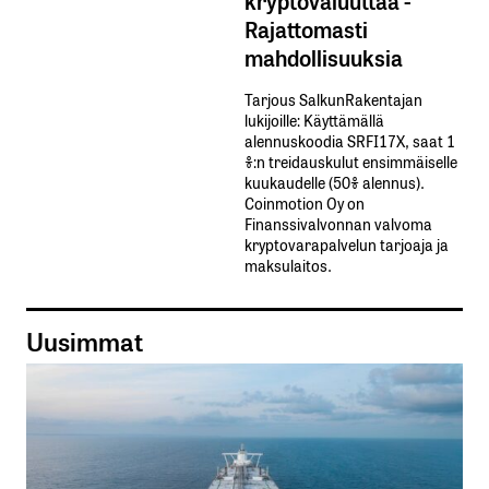
Rajattomasti
mahdollisuuksia
Tarjous SalkunRakentajan
lukijoille: Käyttämällä​ ​
alennuskoodia​ ​SRFI17X,​ ​saat​ ​1
%:n treidauskulut​ ​ensimmäiselle​ ​
kuukaudelle​ ​(50%​ ​alennus).
Coinmotion Oy on
Finanssivalvonnan valvoma
kryptovarapalvelun tarjoaja ja
maksulaitos.
Uusimmat