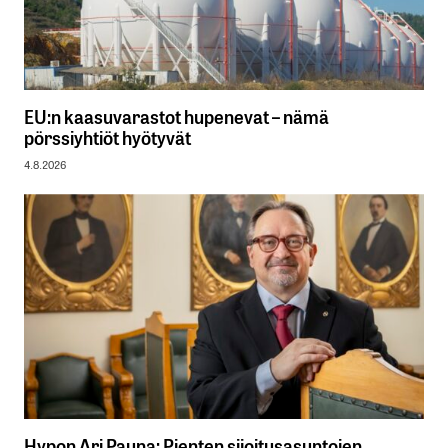
EU:n kaasuvarastot hupenevat – nämä
pörssiyhtiöt hyötyvät
4.8.2026
Hypon Ari Pauna: Pienten sijoitusasuntojen