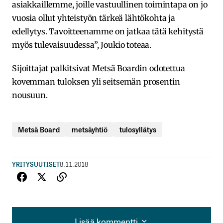
asiakkaillemme, joille vastuullinen toimintapa on jo
vuosia ollut yhteistyön tärkeä lähtökohta ja
edellytys. Tavoitteenamme on jatkaa tätä kehitystä
myös tulevaisuudessa”, Joukio toteaa.
Sijoittajat palkitsivat Metsä Boardin odotettua
kovemman tuloksen yli seitsemän prosentin
nousuun.
Metsä Board
metsäyhtiö
tulosyllätys
YRITYSUUTISET
8.11.2018
Lisää kommentti