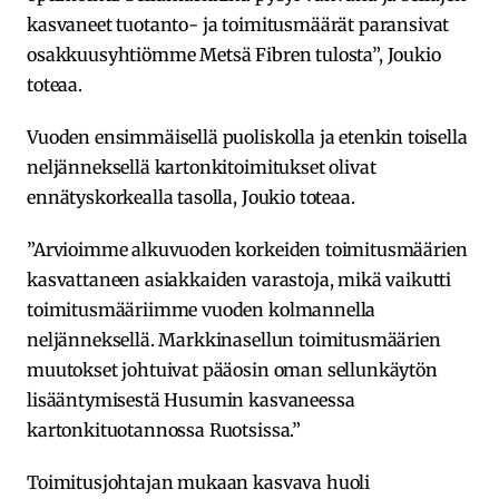
kasvaneet tuotanto- ja toimitusmäärät paransivat
osakkuusyhtiömme Metsä Fibren tulosta”, Joukio
toteaa.
Vuoden ensimmäisellä puoliskolla ja etenkin toisella
neljänneksellä kartonkitoimitukset olivat
ennätyskorkealla tasolla, Joukio toteaa.
”Arvioimme alkuvuoden korkeiden toimitusmäärien
kasvattaneen asiakkaiden varastoja, mikä vaikutti
toimitusmääriimme vuoden kolmannella
neljänneksellä. Markkinasellun toimitusmäärien
muutokset johtuivat pääosin oman sellunkäytön
lisääntymisestä Husumin kasvaneessa
kartonkituotannossa Ruotsissa.”
Toimitusjohtajan mukaan kasvava huoli