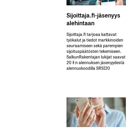
Sijoittaja.fi-jäsenyys
alehintaan
Sijoittaja.fi tarjoaa kattavat
työkalut ja tiedot markkinoiden
seuraamiseen sekä parempien
sijoituspäätösten tekemiseen.
SalkunRakentajan lukijat saavat
20 %:n alennuksen jäsenyydestä
alennuskoodilla SRSI20