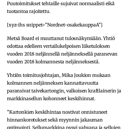
Puutoimitukset tehtaille sujuivat normaalisti eikä
tuotantoa rajoitettu.
[xyz-ihs snippet=”Nordnet-osakekauppaA”]
Metsä Board ei muuttanut tulosnäkymiään. Yhtiö
odottaa edelleen vertailukelpoisen liiketuloksen
vuoden 2018 neljännellä neljänneksellä paranevan
vuoden 2018 kolmannesta neljänneksestä.
Yhtiön toimitusjohtajan, Mika Joukion mukaan
kolmannen neljänneksen kannattavuutta
paransivat taivekartongin, valkoisen kraftlainerin ja
markkinasellun kohonneet keskihinnat.
”Kartonkien keskihintaa nostivat onnistuneet
hinnankorotukset sekä myynnin jakauman
optimointi. Sellumarkkina pysyi vahvana ja sellujen