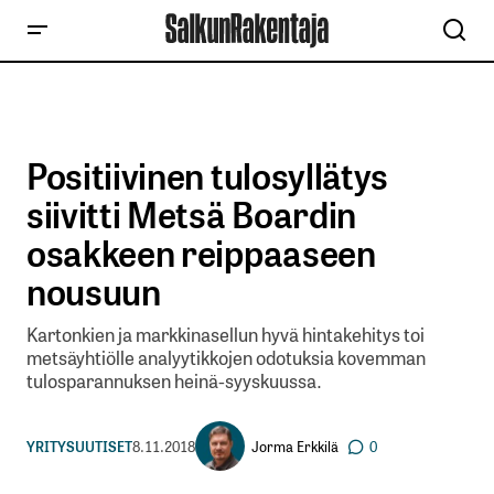
Positiivinen tulosyllätys
siivitti Metsä Boardin
osakkeen reippaaseen
nousuun
Kartonkien ja markkinasellun hyvä hintakehitys toi
metsäyhtiölle analyytikkojen odotuksia kovemman
tulosparannuksen heinä-syyskuussa.
Jorma Erkkilä
YRITYSUUTISET
8.11.2018
0