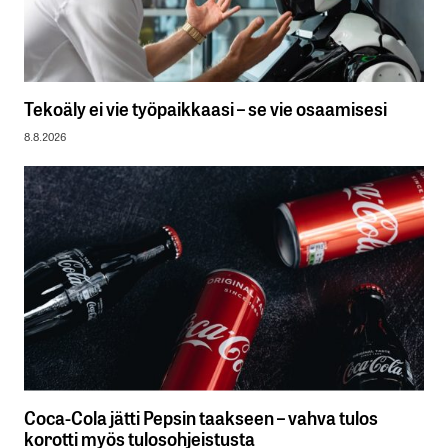
Tekoäly ei vie työpaikkaasi – se vie osaamisesi
8.8.2026
Coca-Cola jätti Pepsin taakseen – vahva tulos
korotti myös tulosohjeistusta