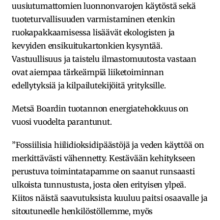
uusiutumattomien luonnonvarojen käytöstä sekä
tuoteturvallisuuden varmistaminen etenkin
ruokapakkaamisessa lisäävät ekologisten ja
kevyiden ensikuitukartonkien kysyntää.
Vastuullisuus ja taistelu ilmastomuutosta vastaan
ovat aiempaa tärkeämpiä liiketoiminnan
edellytyksiä ja kilpailutekijöitä yrityksille.
Metsä Boardin tuotannon energiatehokkuus on
vuosi vuodelta parantunut.
”Fossiilisia hiilidioksidipäästöjä ja veden käyttöä on
merkittävästi vähennetty. Kestävään kehitykseen
perustuva toimintatapamme on saanut runsaasti
ulkoista tunnustusta, josta olen erityisen ylpeä.
Kiitos näistä saavutuksista kuuluu paitsi osaavalle ja
sitoutuneelle henkilöstöllemme, myös