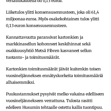
vertailukaudella oli 0,13 euroa.
Liiketulos ylitti konsensusennusteen, joka oli 61,4
miljoonaa euroa. Myös osakekohtainen tulos ylitti
0,13 euron konsensusennusteen.
Kannattavuutta paransivat kartonkien ja
markkinasellun kohonneet keskihinnat sekä
osakkuusyhtiö Metsä Fibren kasvaneet sellun
tuotanto- ja toimitusmäärät.
Kartonkien toimitusmäärät jäivät kuitenkin toisen
vuosineljänneksen ennätyskorkeita toimitusmääriä
alhaisemmiksi.
Puukustannukset pysyivät melko vakaina edelliseen
vuosineljännekseen verrattuna. Tulosta rasitti
edelleen Husumin tehtaalle ostettu kallis tuontipuu.