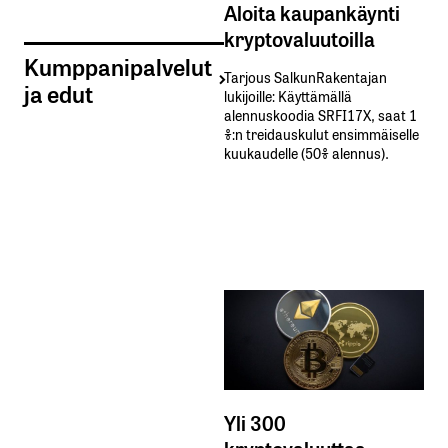
Aloita kaupankäynti
kryptovaluutoilla
Kumppanipalvelut
Tarjous SalkunRakentajan
ja edut
lukijoille: Käyttämällä​ ​
alennuskoodia​ ​SRFI17X,​ ​saat​ ​1
%:n treidauskulut​ ​ensimmäiselle​ ​
kuukaudelle​ ​(50%​ ​alennus).
Yli 300
kryptovaluuttaa -