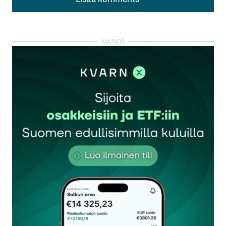
Lisää kommentti
kirjautua
sisään
rekisteröityä
Sähköpostiosoitettasi ei julkaista.
Pakolliset
kentät on merkitty
*
Kommentti
*