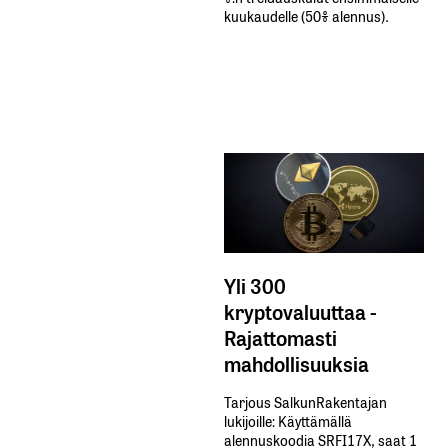
kuukaudelle​ ​(50%​ ​alennus).
Yli 300
kryptovaluuttaa -
Rajattomasti
mahdollisuuksia
Tarjous SalkunRakentajan
lukijoille: Käyttämällä​ ​
alennuskoodia​ ​SRFI17X,​ ​saat​ ​1