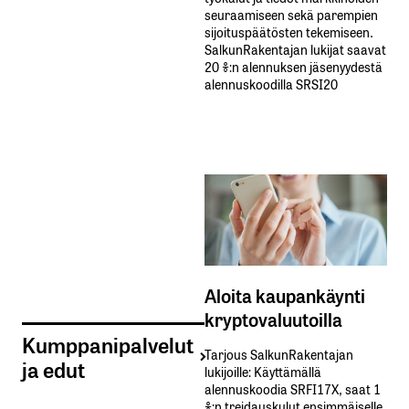
seuraamiseen sekä parempien
sijoituspäätösten tekemiseen.
SalkunRakentajan lukijat saavat
20 %:n alennuksen jäsenyydestä
alennuskoodilla SRSI20
Aloita kaupankäynti
kryptovaluutoilla
Kumppanipalvelut
Tarjous SalkunRakentajan
ja edut
lukijoille: Käyttämällä​ ​
alennuskoodia​ ​SRFI17X,​ ​saat​ ​1
%:n treidauskulut​ ​ensimmäiselle​ ​