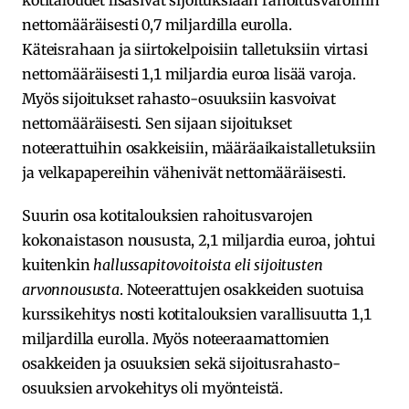
nettomääräisesti 0,7 miljardilla eurolla.
Käteisrahaan ja siirtokelpoisiin talletuksiin virtasi
nettomääräisesti 1,1 miljardia euroa lisää varoja.
Myös sijoitukset rahasto-osuuksiin kasvoivat
nettomääräisesti. Sen sijaan sijoitukset
noteerattuihin osakkeisiin, määräaikaistalletuksiin
ja velkapapereihin vähenivät nettomääräisesti.
Suurin osa kotitalouksien rahoitusvarojen
kokonaistason noususta, 2,1 miljardia euroa, johtui
kuitenkin
hallussapitovoitoista eli sijoitusten
arvonnoususta
. Noteerattujen osakkeiden suotuisa
kurssikehitys nosti kotitalouksien varallisuutta 1,1
miljardilla eurolla. Myös noteeraamattomien
osakkeiden ja osuuksien sekä sijoitusrahasto-
osuuksien arvokehitys oli myönteistä.