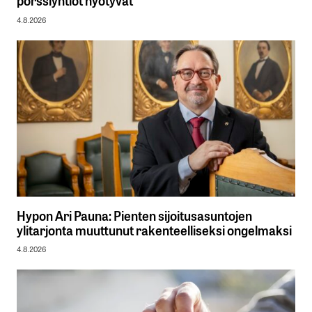
pörssiyhtiöt hyötyvät
4.8.2026
Hypon Ari Pauna: Pienten sijoitusasuntojen
ylitarjonta muuttunut rakenteelliseksi ongelmaksi
4.8.2026