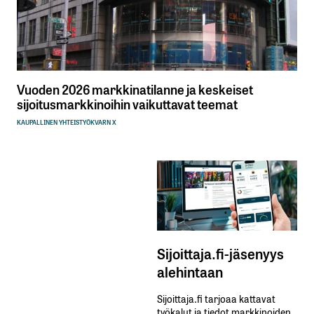
Vuoden 2026 markkinatilanne ja keskeiset
sijoitusmarkkinoihin vaikuttavat teemat
KAUPALLINEN YHTEISTYÖ
KVARN X
Sijoittaja.fi-jäsenyys
alehintaan
Sijoittaja.fi tarjoaa kattavat
työkalut ja tiedot markkinoiden