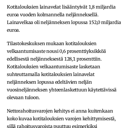
Kotitalouksien lainavelat lisääntyivät 1,8 miljardia
euroa vuoden kolmannella neljänneksellä.
Lainavelkaa oli neljänneksen lopussa 152,0 miljardia
euroa.
Tilastokeskuksen mukaan kotitalouksien
velkaantumisaste nousi 0,6 prosenttiyksikköä
edellisestä neljänneksestä 128,1 prosenttiin.
Kotitalouksien velkaantumisaste lasketaan
suhteuttamalla kotitalouksien lainavelat
neljänneksen lopussa edeltävien neljän
vuosineljänneksen yhteenlaskettuun käytettävissä
olevaan tuloon.
Nettorahoitusvarojen kehitys ei anna kuitenkaan
koko kuvaa kotitalouksien varojen kehittymisestä,
sillä rahoitusvaroista puuttuu esimerkiksi