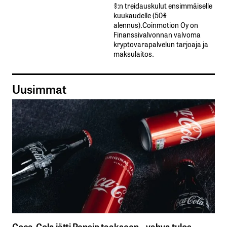
%:n treidauskulut​ ​ensimmäiselle​ ​
kuukaudelle​ ​(50%​ ​
alennus).Coinmotion Oy on
Finanssivalvonnan valvoma
kryptovarapalvelun tarjoaja ja
maksulaitos.
Uusimmat
Coca-Cola jätti Pepsin taakseen – vahva tulos