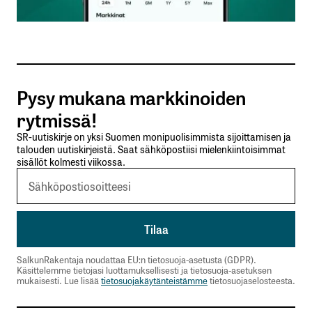
Sähköpostiosoitteesi
*
Tilaa SalkunRakentajan uutiskirje
Pysy mukana markkinoiden
Lähetä kommentti
rytmissä!
SR-uutiskirje on yksi Suomen monipuolisimmista sijoittamisen ja
talouden uutiskirjeistä. Saat sähköpostiisi mielenkiintoisimmat
sisällöt kolmesti viikossa.
SalkunRakentaja noudattaa EU:n tietosuoja-asetusta (GDPR).
Käsittelemme tietojasi luottamuksellisesti ja tietosuoja-asetuksen
mukaisesti. Lue lisää
tietosuojakäytänteistämme
tietosuojaselosteesta.