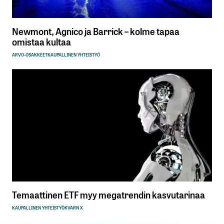
Newmont, Agnico ja Barrick – kolme tapaa
omistaa kultaa
ARVO-OSAKKEET
KAUPALLINEN YHTEISTYÖ
Temaattinen ETF myy megatrendin kasvutarinaa
KAUPALLINEN YHTEISTYÖ
KVARN X