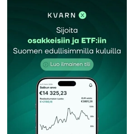
kirjautua
sisään
rekisteröityä
Sähköpostiosoitettasi ei julkaista.
Pakolliset
kentät on merkitty
*
Kommentti
*
Nimesi tai nimimerkkisi
*