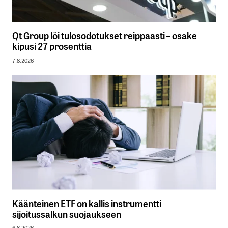
Qt Group löi tulosodotukset reippaasti – osake
kipusi 27 prosenttia
7.8.2026
Käänteinen ETF on kallis instrumentti
sijoitussalkun suojaukseen
6.8.2026