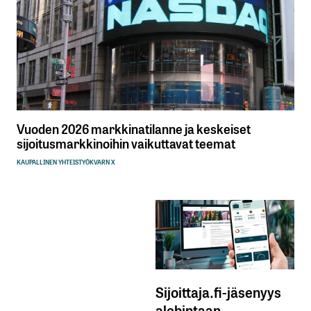
Vuoden 2026 markkinatilanne ja keskeiset
sijoitusmarkkinoihin vaikuttavat teemat
KAUPALLINEN YHTEISTYÖ
KVARN X
Sijoittaja.fi-jäsenyys
alehintaan