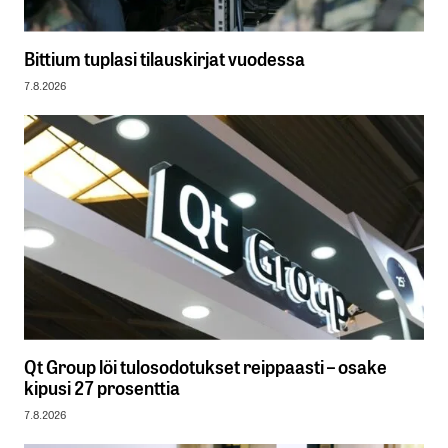
Bittium tuplasi tilauskirjat vuodessa
7.8.2026
Qt Group löi tulosodotukset reippaasti – osake
kipusi 27 prosenttia
7.8.2026