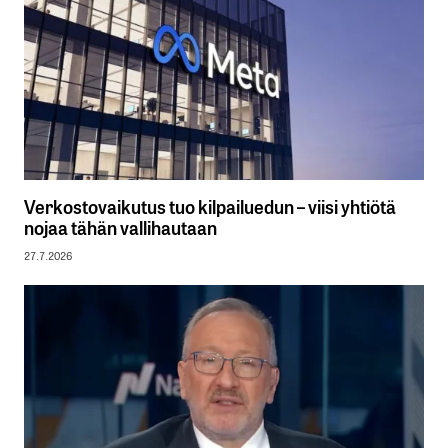
Verkostovaikutus tuo kilpailuedun – viisi yhtiötä
nojaa tähän vallihautaan
27.7.2026