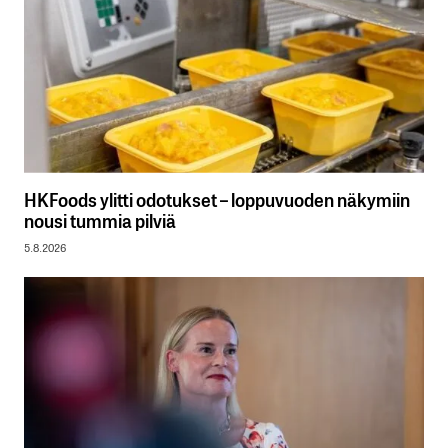
HKFoods ylitti odotukset – loppuvuoden näkymiin
nousi tummia pilviä
5.8.2026