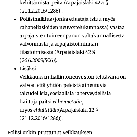
kehittämistarpeita (
Arpajaislaki 42 a §
(21.12.2016/1286)
).
Poliisihallitus
(jonka edustaja istuu myös
rahapeliasioiden neuvottelukunnassa) vastaa
arpajaisten toimeenpanon valtakunnallisesta
valvonnasta ja arpajaistoiminnan
tilastoimisesta (
Arpajaislaki 42 §
(26.6.2009/506)
).
Lisäksi
Veikkauksen
hallintoneuvoston
tehtävänä on
valvoa, että yhtiön peleistä aiheutuvia
taloudellisia, sosiaalisia ja terveydellisiä
haittoja paitsi
vähennetään
,
myös
ehkäistään
(
Arpajaislaki 12 §
(21.12.2016/1286)
).
Poliisi onkin puuttunut Veikkauksen