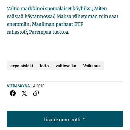
Valtio markkinoi suomalaiset köyhiksi
,
Miten
säästää käytännössä?
,
Maksa vähemmän niin saat
enemmän
,
Maailman parhaat ETF
rahastot?
,
Parempaa tuottoa
.
arpajaislaki
lotto
valtiovelka
Veikkaus
VIERASKYNÄ
1.4.2019
Lisää kommentti
Lisää kommentti