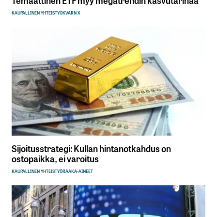
KAUPALLINEN YHTEISTYÖ
KVARN X
Sijoitusstrategi: Kullan hintanotkahdus on
ostopaikka, ei varoitus
KAUPALLINEN YHTEISTYÖ
RAAKA-AINEET