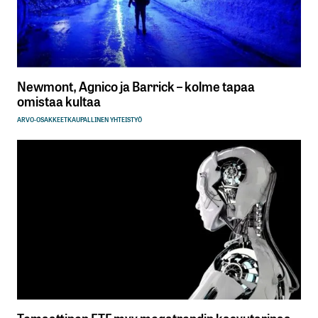
Newmont, Agnico ja Barrick – kolme tapaa
omistaa kultaa
ARVO-OSAKKEET
KAUPALLINEN YHTEISTYÖ
Temaattinen ETF myy megatrendin kasvutarinaa