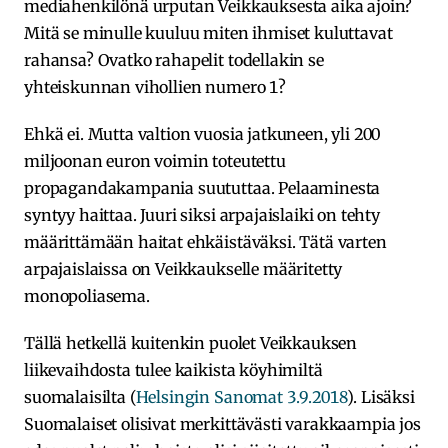
mediahenkilönä urputan Veikkauksesta aika ajoin?
Mitä se minulle kuuluu miten ihmiset kuluttavat
rahansa? Ovatko rahapelit todellakin se
yhteiskunnan vihollien numero 1?
Ehkä ei. Mutta valtion vuosia jatkuneen, yli 200
miljoonan euron voimin toteutettu
propagandakampania suututtaa. Pelaaminesta
syntyy haittaa. Juuri siksi arpajaislaiki on tehty
määrittämään haitat ehkäistäväksi. Tätä varten
arpajaislaissa on Veikkaukselle määritetty
monopoliasema.
Tällä hetkellä kuitenkin puolet Veikkauksen
liikevaihdosta tulee kaikista köyhimiltä
suomalaisilta (
Helsingin Sanomat 3.9.2018
). Lisäksi
Suomalaiset olisivat merkittävästi varakkaampia jos