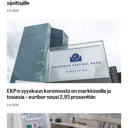
sijoittajille
6.8.2026
EKP:n syyskuun koronnosto on markkinoille jo
tosiasia – euribor nousi 2,93 prosenttiin
5.8.2026