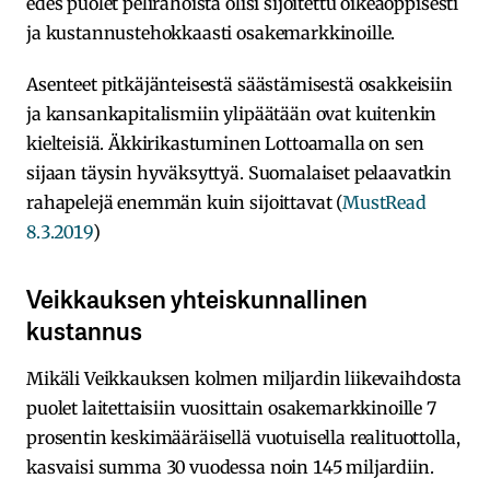
edes puolet pelirahoista olisi sijoitettu oikeaoppisesti
ja kustannustehokkaasti osakemarkkinoille.
Asenteet pitkäjänteisestä säästämisestä osakkeisiin
ja kansankapitalismiin ylipäätään ovat kuitenkin
kielteisiä. Äkkirikastuminen Lottoamalla on sen
sijaan täysin hyväksyttyä. Suomalaiset pelaavatkin
rahapelejä enemmän kuin sijoittavat (
MustRead
8.3.2019
)
Veikkauksen yhteiskunnallinen
kustannus
Mikäli Veikkauksen kolmen miljardin liikevaihdosta
puolet laitettaisiin vuosittain osakemarkkinoille 7
prosentin keskimääräisellä vuotuisella realituottolla,
kasvaisi summa 30 vuodessa noin 145 miljardiin.