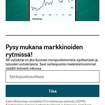
Nimesi tai nimimerkkisi
*
Sähköpostiosoitteesi
*
Tilaa SalkunRakentajan uutiskirje
Pysy mukana markkinoiden
Lähetä kommentti
rytmissä!
SR-uutiskirje on yksi Suomen monipuolisimmista sijoittamisen ja
talouden uutiskirjeistä. Saat sähköpostiisi mielenkiintoisimmat
sisällöt kolmesti viikossa.
SalkunRakentaja noudattaa EU:n tietosuoja-asetusta (GDPR).
Käsittelemme tietojasi luottamuksellisesti ja tietosuoja-asetuksen