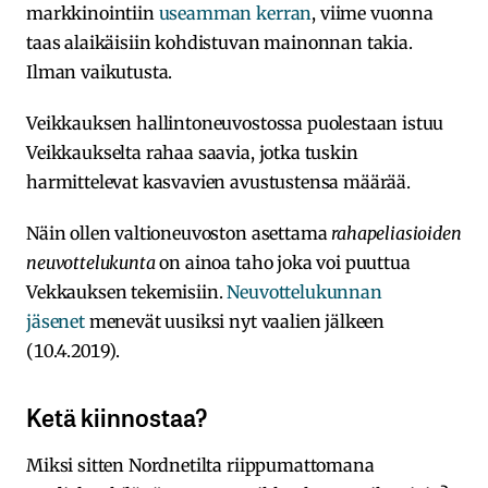
markkinointiin
useamman kerran
, viime vuonna
taas alaikäisiin kohdistuvan mainonnan takia.
Ilman vaikutusta.
Veikkauksen hallintoneuvostossa puolestaan istuu
Veikkaukselta rahaa saavia, jotka tuskin
harmittelevat kasvavien avustustensa määrää.
Näin ollen valtioneuvoston asettama
rahapeliasioiden
neuvottelukunta
on ainoa taho joka voi puuttua
Vekkauksen tekemisiin.
Neuvottelukunnan
jäsenet
menevät uusiksi nyt vaalien jälkeen
(10.4.2019).
Ketä kiinnostaa?
Miksi sitten Nordnetilta riippumattomana