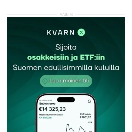
kirjautua
sisään
rekisteröityä
Sähköpostiosoitettasi ei julkaista.
Pakolliset
kentät on merkitty
*
Kommentti
*