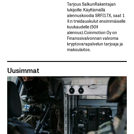
Tarjous SalkunRakentajan
lukijoille: Käyttämällä​ ​
alennuskoodia​ ​SRFI17X,​ ​saat​ ​1
%:n treidauskulut​ ​ensimmäiselle​ ​
kuukaudelle​ ​(50%​ ​
alennus).Coinmotion Oy on
Finanssivalvonnan valvoma
kryptovarapalvelun tarjoaja ja
maksulaitos.
Uusimmat