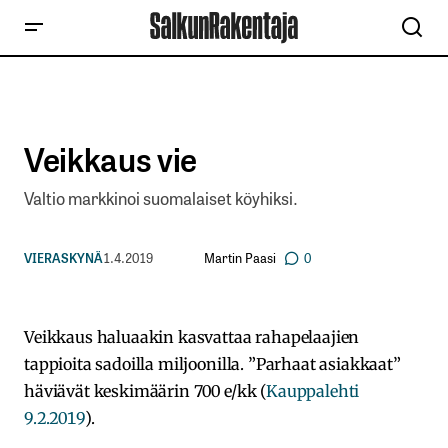
Veikkaus vie
Valtio markkinoi suomalaiset köyhiksi.
Martin Paasi
VIERASKYNÄ
1.4.2019
0
Veikkaus haluaakin kasvattaa rahapelaajien
tappioita sadoilla miljoonilla. ”Parhaat asiakkaat”
häviävät keskimäärin 700 e/kk (
Kauppalehti
9.2.2019
).