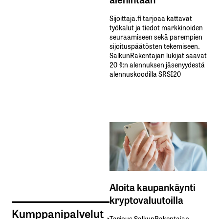
Sijoittaja.fi tarjoaa kattavat
työkalut ja tiedot markkinoiden
seuraamiseen sekä parempien
sijoituspäätösten tekemiseen.
SalkunRakentajan lukijat saavat
20 %:n alennuksen jäsenyydestä
alennuskoodilla SRSI20
Aloita kaupankäynti
kryptovaluutoilla
Kumppanipalvelut
Tarjous SalkunRakentajan