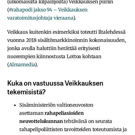
(ulkomaisilta kilpailijoilta) Veikkauksen piiriin
(
#rahapodi jakso 94 – Veikkauksen
varatoimitusjohtaja vieraana
).
Veikkaus kuitenkin esimerkiksi toteutti Iltalehdessä
vuonna 2018 sisältömarkkinoinnin kokonaisuuden,
jonka avulla haluttiin herättää erityisesti
nuorempien kiinnostusta Lottoa kohtaan
(
Almamedia
).
Kuka on vastuussa Veikkauksen
tekemisistä?
Sisäministeriön valtioneuvoston
asettaman
rahapeliasioiden
neuvottelukunnan
tehtävänä on seurata
rahapelipoliittisten tavoitteiden toteutumista ja