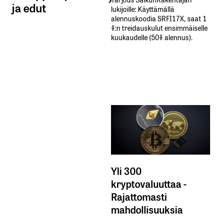
ja edut
lukijoille: Käyttämällä​ ​
alennuskoodia​ ​SRFI17X,​ ​saat​ ​1
%:n treidauskulut​ ​ensimmäiselle​ ​
kuukaudelle​ ​(50%​ ​alennus).
Yli 300
kryptovaluuttaa -
Rajattomasti
mahdollisuuksia