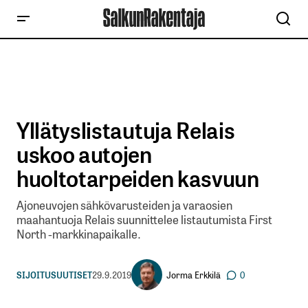
Yllätyslistautuja Relais
uskoo autojen
huoltotarpeiden kasvuun
Ajoneuvojen sähkövarusteiden ja varaosien
maahantuoja Relais suunnittelee listautumista First
North -markkinapaikalle.
Jorma Erkkilä
SIJOITUSUUTISET
29.9.2019
0