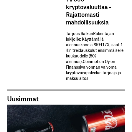
kryptovaluuttaa -
Rajattomasti
mahdollisuuksia
Tarjous SalkunRakentajan
lukijoille: Käyttämällä​ ​
alennuskoodia​ ​SRFI17X,​ ​saat​ ​1
%:n treidauskulut​ ​ensimmäiselle​ ​
kuukaudelle​ ​(50%​ ​
alennus).Coinmotion Oy on
Finanssivalvonnan valvoma
kryptovarapalvelun tarjoaja ja
maksulaitos.
Uusimmat