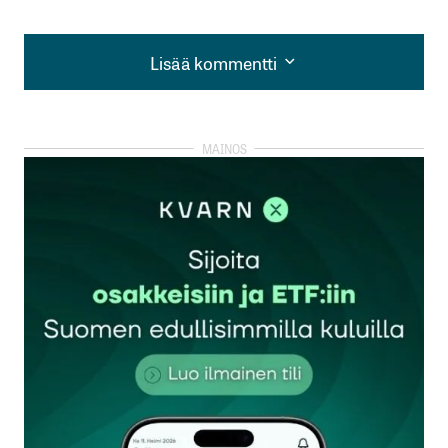
Lisää kommentti
Lisää kommentti
kirjautua
sisään
rekisteröityä
Sähköpostiosoitettasi ei julkaista.
Pakolliset
kentät on merkitty
*
Kommentti
*