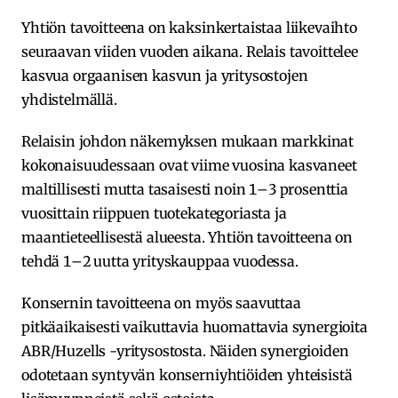
Yhtiön tavoitteena on kaksinkertaistaa liikevaihto
seuraavan viiden vuoden aikana. Relais tavoittelee
kasvua orgaanisen kasvun ja yritysostojen
yhdistelmällä.
Relaisin johdon näkemyksen mukaan markkinat
kokonaisuudessaan ovat viime vuosina kasvaneet
maltillisesti mutta tasaisesti noin 1–3 prosenttia
vuosittain riippuen tuotekategoriasta ja
maantieteellisestä alueesta. Yhtiön tavoitteena on
tehdä 1–2 uutta yrityskauppaa vuodessa.
Konsernin tavoitteena on myös saavuttaa
pitkäaikaisesti vaikuttavia huomattavia synergioita
ABR/Huzells -yritysostosta. Näiden synergioiden
odotetaan syntyvän konserniyhtiöiden yhteisistä