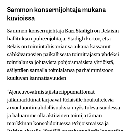
Sammon konsernijohtaja mukana
kuvioissa
Sammon konsernijohtaja
Kari Stadigh
on Relaisin
hallituksen puheenjohtaja. Stadigh kertoo, että
Relais on toimintahistoriansa aikana kasvanut
sähkövaraosien paikallisesta toimittajasta yhdeksi
toimialansa johtavista pohjoismaisista yhtiöistä,
säilyttäen samalla toimialansa parhaimmistoon
kuuluvan kannattavuuden.
”Ajoneuvovalmistajista riippumattomat
jälkimarkkinat tarjoavat Relaisille houkuttelevia
arvonluontimahdollisuuksia myös tulevaisuudessa
ja haluamme olla aktiivinen toimija tämän
markkinan konsolidoituessa Pohjoismaissa ja