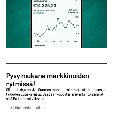
Nimesi tai nimimerkkisi
*
Sähköpostiosoitteesi
*
Tilaa SalkunRakentajan uutiskirje
Pysy mukana markkinoiden
Lähetä kommentti
rytmissä!
SR-uutiskirje on yksi Suomen monipuolisimmista sijoittamisen ja
talouden uutiskirjeistä. Saat sähköpostiisi mielenkiintoisimmat
sisällöt kolmesti viikossa.