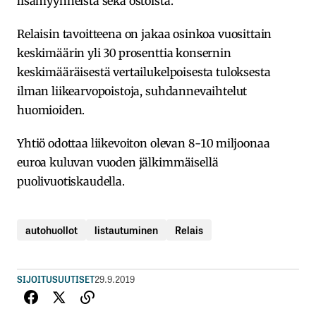
lisämyynneistä sekä ostoista.
Relaisin tavoitteena on jakaa osinkoa vuosittain
keskimäärin yli 30 prosenttia konsernin
keskimääräisestä vertailukelpoisesta tuloksesta
ilman liikearvopoistoja, suhdannevaihtelut
huomioiden.
Yhtiö odottaa liikevoiton olevan 8-10 miljoonaa
euroa kuluvan vuoden jälkimmäisellä
puolivuotiskaudella.
autohuollot
listautuminen
Relais
SIJOITUSUUTISET
29.9.2019