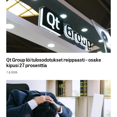
Qt Group löi tulosodotukset reippaasti – osake
kipusi 27 prosenttia
7.8.2026