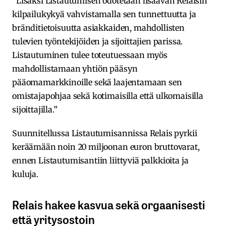
”Lisäksi Listautumisen odotetaan lisäävän Relaisin
kilpailukykyä vahvistamalla sen tunnettuutta ja
bränditietoisuutta asiakkaiden, mahdollisten
tulevien työntekijöiden ja sijoittajien parissa.
Listautuminen tulee toteutuessaan myös
mahdollistamaan yhtiön pääsyn
pääomamarkkinoille sekä laajentamaan sen
omistajapohjaa sekä kotimaisilla että ulkomaisilla
sijoittajilla.”
Suunnitellussa Listautumisannissa Relais pyrkii
keräämään noin 20 miljoonan euron bruttovarat,
ennen Listautumisantiin liittyviä palkkioita ja
kuluja.
Relais hakee kasvua sekä orgaanisesti
että yritysostoin