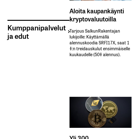
Aloita kaupankäynti
kryptovaluutoilla
Kumppanipalvelut
Tarjous SalkunRakentajan
ja edut
lukijoille: Käyttämällä​ ​
alennuskoodia​ ​SRFI17X,​ ​saat​ ​1
%:n treidauskulut​ ​ensimmäiselle​ ​
kuukaudelle​ ​(50%​ ​alennus).
Yli 300