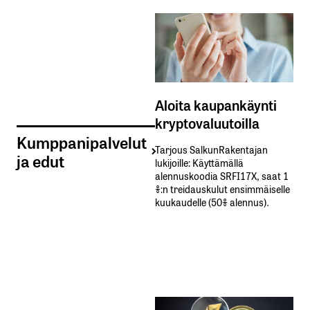
Aloita kaupankäynti
kryptovaluutoilla
Kumppanipalvelut
Tarjous SalkunRakentajan
ja edut
lukijoille: Käyttämällä​ ​
alennuskoodia​ ​SRFI17X,​ ​saat​ ​1
%:n treidauskulut​ ​ensimmäiselle​ ​
kuukaudelle​ ​(50%​ ​alennus).