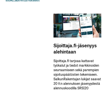
KAUPALLINEN YHTEISTYÖ
KVARN X
Sijoittaja.fi-jäsenyys
alehintaan
Sijoittaja.fi tarjoaa kattavat
työkalut ja tiedot markkinoiden
seuraamiseen sekä parempien
sijoituspäätösten tekemiseen.
SalkunRakentajan lukijat saavat
20 %:n alennuksen jäsenyydestä
alennuskoodilla SRSI20