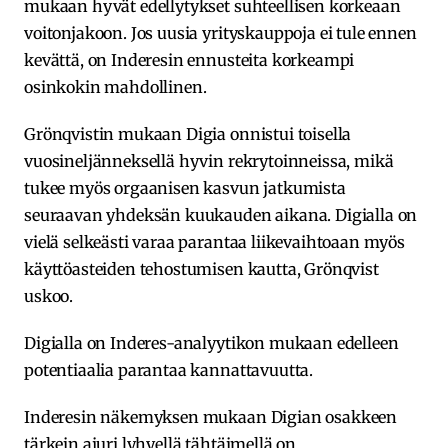
mukaan hyvät edellytykset suhteellisen korkeaan
voitonjakoon. Jos uusia yrityskauppoja ei tule ennen
kevättä, on Inderesin ennusteita korkeampi
osinkokin mahdollinen.
Grönqvistin mukaan Digia onnistui toisella
vuosineljänneksellä hyvin rekrytoinneissa, mikä
tukee myös orgaanisen kasvun jatkumista
seuraavan yhdeksän kuukauden aikana. Digialla on
vielä selkeästi varaa parantaa liikevaihtoaan myös
käyttöasteiden tehostumisen kautta, Grönqvist
uskoo.
Digialla on Inderes-analyytikon mukaan edelleen
potentiaalia parantaa kannattavuutta.
Inderesin näkemyksen mukaan Digian osakkeen
tärkein ajuri lyhyellä tähtäimellä on