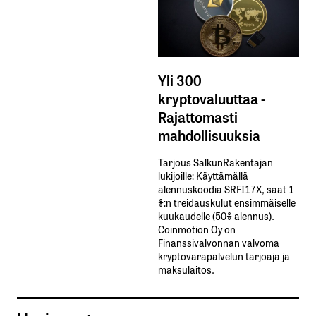
Yli 300
kryptovaluuttaa -
Rajattomasti
mahdollisuuksia
Tarjous SalkunRakentajan
lukijoille: Käyttämällä​ ​
alennuskoodia​ ​SRFI17X,​ ​saat​ ​1
%:n treidauskulut​ ​ensimmäiselle​ ​
kuukaudelle​ ​(50%​ ​alennus).
Coinmotion Oy on
Finanssivalvonnan valvoma
kryptovarapalvelun tarjoaja ja
maksulaitos.