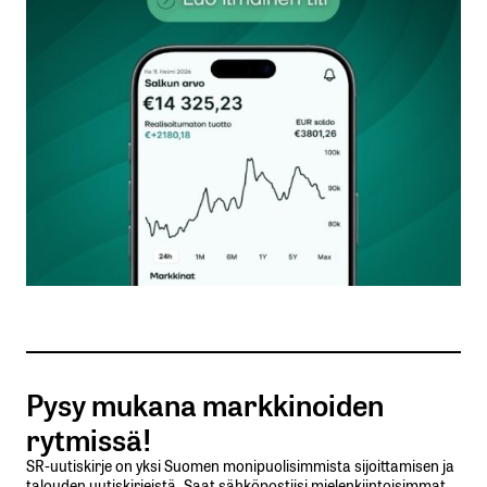
kentät on merkitty
*
Kommentti
*
Nimesi tai nimimerkkisi
*
Sähköpostiosoitteesi
*
Tilaa SalkunRakentajan uutiskirje
Pysy mukana markkinoiden
Lähetä kommentti
rytmissä!
SR-uutiskirje on yksi Suomen monipuolisimmista sijoittamisen ja
talouden uutiskirjeistä. Saat sähköpostiisi mielenkiintoisimmat