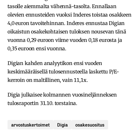
tasolle aiemmalta vähennä-tasolta. Ennallaan
olevien ennusteiden vuoksi Inderes toistaa osakkeen
4,0 euron tavoitehinnan. Inderes ennustaa Digian
oikaistun osakekohtaisen tuloksen nousevan tänä
vuonna 0,29 euroon viime vuoden 0,18 eurosta ja
0,35 euroon ensi vuonna.
Digian kahden analyytikon ensi vuoden
keskimääräisellä tulosennusteella laskettu P/E-
kerroin on maltillinen, vain 11,1x.
Digia julkaisee kolmannen vuosineljänneksen
tulosraportin 31.10. torstaina.
arvostuskertoimet
Digia
osakesuositus