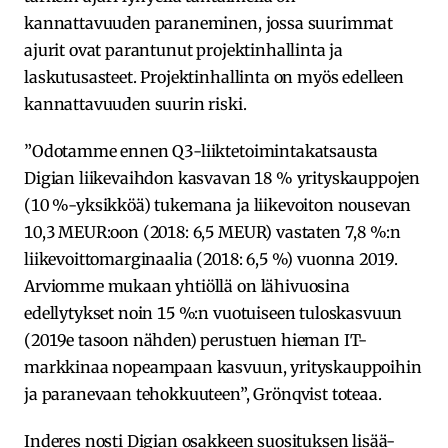
kannattavuuden paraneminen, jossa suurimmat
ajurit ovat parantunut projektinhallinta ja
laskutusasteet. Projektinhallinta on myös edelleen
kannattavuuden suurin riski.
”Odotamme ennen Q3-liiktetoimintakatsausta
Digian liikevaihdon kasvavan 18 % yrityskauppojen
(10 %-yksikköä) tukemana ja liikevoiton nousevan
10,3 MEUR:oon (2018: 6,5 MEUR) vastaten 7,8 %:n
liikevoittomarginaalia (2018: 6,5 %) vuonna 2019.
Arviomme mukaan yhtiöllä on lähivuosina
edellytykset noin 15 %:n vuotuiseen tuloskasvuun
(2019e tasoon nähden) perustuen hieman IT-
markkinaa nopeampaan kasvuun, yrityskauppoihin
ja paranevaan tehokkuuteen”, Grönqvist toteaa.
Inderes nosti Digian osakkeen suosituksen lisää-