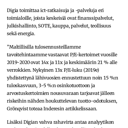
Digia toimittaa ict-ratkaisuja ja -palveluja eri
toimialoille, joista keskeisiä ovat finanssipalvelut,
julkishallinto, SOTE, kauppa, palvelut, teollisuus
sekä energia.
”Maltillisilla tulosennusteillamme
tavoitehintaamme vastaavat P/E-kertoimet vuosille
2019-2020 ovat 14x ja 11x ja keskimäärin 21 % alle
verrokkien. Nykyinen 13x P/E-luku (2019e)
yhdistettynä lähivuosien ennustettuun noin 15 %:n
tuloskasvuun, 3-5 %:n osinkotuottoon ja
arvostuskertoimien nousuvaraan tarjoavat jälleen
riskeihin nähden houkuttelevan tuotto-odotuksen,
Grönqvist toteaa Inderesin artikkelissaan.
Lisäksi Digian vahva rahavirta antaa analyytikon