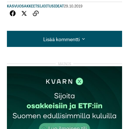
KASVUOSAKKEET
SIJOITUSIDEAT
29.10.2019
Lisää kommentti
Lisää kommentti
kirjautua
sisään
rekisteröityä
Sähköpostiosoitettasi ei julkaista.
Pakolliset