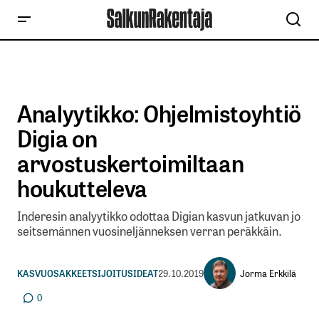
Analyytikko: Ohjelmistoyhtiö
Digia on
arvostuskertoimiltaan
houkutteleva
Inderesin analyytikko odottaa Digian kasvun jatkuvan jo
seitsemännen vuosineljänneksen verran peräkkäin.
Jorma Erkkilä
KASVUOSAKKEET
SIJOITUSIDEAT
29.10.2019
0