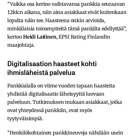
”Vaikka osa kertoo vaihtavansa pankkia seuraavan
12kk:n aikana, niin aina asiakkaat eivät kuitenkaan
lopulta näin tee. Haasteena onkin arvioida,
minkälaisia toimenpiteitä tämä pankilta edellyttää”,
kertoo
Heidi Laitinen
, EPSI Rating Finlandin
maajohtaja.
Digitalisaation haasteet kohti
ihmisläheistä palvelua
Pankkialalla on viime vuoden tapaan haasteita
yhdistää digitalisaatio läheisyyttä luovaan
palveluun. Tutkimuksen mukaan asiakkaat, jotka
ovat yhteydessä pankkiin, ovat myös
tyytyväisimpiä.
”Henkilökohtainen pankkineuvoja nähdään usein