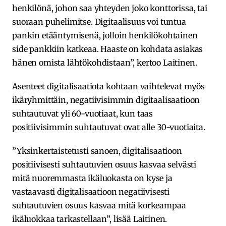
henkilönä, johon saa yhteyden joko konttorissa, tai
suoraan puhelimitse. Digitaalisuus voi tuntua
pankin etääntymisenä, jolloin henkilökohtainen
side pankkiin katkeaa. Haaste on kohdata asiakas
hänen omista lähtökohdistaan”, kertoo Laitinen.
Asenteet digitalisaatiota kohtaan vaihtelevat myös
ikäryhmittäin, negatiivisimmin digitaalisaatioon
suhtautuvat yli 60-vuotiaat, kun taas
positiivisimmin suhtautuvat ovat alle 30-vuotiaita.
”Yksinkertaistetusti sanoen, digitalisaatioon
positiivisesti suhtautuvien osuus kasvaa selvästi
mitä nuoremmasta ikäluokasta on kyse ja
vastaavasti digitalisaatioon negatiivisesti
suhtautuvien osuus kasvaa mitä korkeampaa
ikäluokkaa tarkastellaan”, lisää Laitinen.