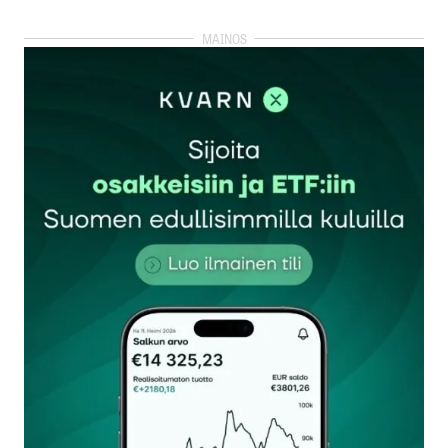
kirjautua
sisään
rekisteröityä
Sähköpostiosoitettasi ei julkaista.
Pakolliset
kentät on merkitty
*
Kommentti
*