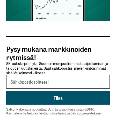
Nimesi tai nimimerkkisi
*
Sähköpostiosoitteesi
*
Tilaa SalkunRakentajan uutiskirje
Pysy mukana markkinoiden
Lähetä kommentti
rytmissä!
SR-uutiskirje on yksi Suomen monipuolisimmista sijoittamisen ja
talouden uutiskirjeistä. Saat sähköpostiisi mielenkiintoisimmat
sisällöt kolmesti viikossa.
SalkunRakentaja noudattaa EU:n tietosuoja-asetusta (GDPR).
Käsittelemme tietojasi luottamuksellisesti ja tietosuoja-asetuksen