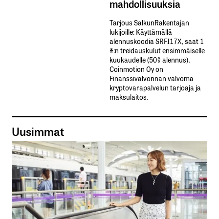
mahdollisuuksia
Tarjous SalkunRakentajan
lukijoille: Käyttämällä​ ​
alennuskoodia​ ​SRFI17X,​ ​saat​ ​1
%:n treidauskulut​ ​ensimmäiselle​ ​
kuukaudelle​ ​(50%​ ​alennus).
Coinmotion Oy on
Finanssivalvonnan valvoma
kryptovarapalvelun tarjoaja ja
maksulaitos.
Uusimmat