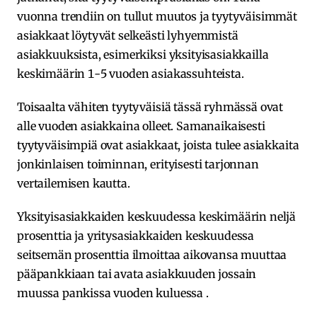
vuonna trendiin on tullut muutos ja tyytyväisimmät
asiakkaat löytyvät selkeästi lyhyemmistä
asiakkuuksista, esimerkiksi yksityisasiakkailla
keskimäärin 1-5 vuoden asiakassuhteista.
Toisaalta vähiten tyytyväisiä tässä ryhmässä ovat
alle vuoden asiakkaina olleet. Samanaikaisesti
tyytyväisimpiä ovat asiakkaat, joista tulee asiakkaita
jonkinlaisen toiminnan, erityisesti tarjonnan
vertailemisen kautta.
Yksityisasiakkaiden keskuudessa keskimäärin neljä
prosenttia ja yritysasiakkaiden keskuudessa
seitsemän prosenttia ilmoittaa aikovansa muuttaa
pääpankkiaan tai avata asiakkuuden jossain
muussa pankissa vuoden kuluessa .