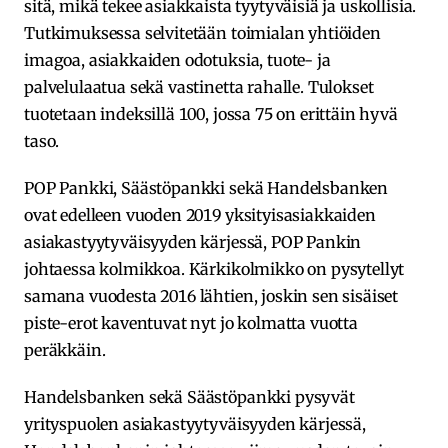
sitä, mikä tekee asiakkaista tyytyväisiä ja uskollisia.
Tutkimuksessa selvitetään toimialan yhtiöiden
imagoa, asiakkaiden odotuksia, tuote- ja
palvelulaatua sekä vastinetta rahalle. Tulokset
tuotetaan indeksillä 100, jossa 75 on erittäin hyvä
taso.
POP Pankki, Säästöpankki sekä Handelsbanken
ovat edelleen vuoden 2019 yksityisasiakkaiden
asiakastyytyväisyyden kärjessä, POP Pankin
johtaessa kolmikkoa. Kärkikolmikko on pysytellyt
samana vuodesta 2016 lähtien, joskin sen sisäiset
piste-erot kaventuvat nyt jo kolmatta vuotta
peräkkäin.
Handelsbanken sekä Säästöpankki pysyvät
yrityspuolen asiakastyytyväisyyden kärjessä,