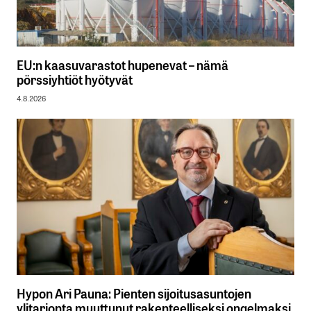
EU:n kaasuvarastot hupenevat – nämä
pörssiyhtiöt hyötyvät
4.8.2026
Hypon Ari Pauna: Pienten sijoitusasuntojen
ylitarjonta muuttunut rakenteelliseksi ongelmaksi