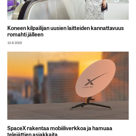
Koneen kilpailijan uusien laitteiden kannattavuus
romahti jälleen
10.8.2026
SpaceX rakentaa mobiiliverkkoa ja hamuaa
telejättien asiakkaita