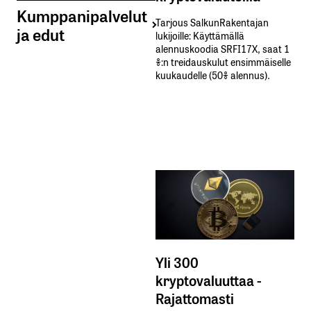
Kumppanipalvelut
Tarjous SalkunRakentajan
ja edut
lukijoille: Käyttämällä​ ​
alennuskoodia​ ​SRFI17X,​ ​saat​ ​1
%:n treidauskulut​ ​ensimmäiselle​ ​
kuukaudelle​ ​(50%​ ​alennus).
Yli 300
kryptovaluuttaa -
Rajattomasti