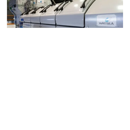
Sijoittajat ottavat aikalisää Wärtsilässä
29.7.2026
Vaurastujan media. SalkunRakentaja sisältää sisältöjä
sijoittamisesta, taloudesta, yrittäjyydesta ja arjen raha-
asioista. Sivusto sisältää myös kumppaneidensa kaupallista
sisältöä. SalkunRakentaja ei anna sijoitussuosituksia.