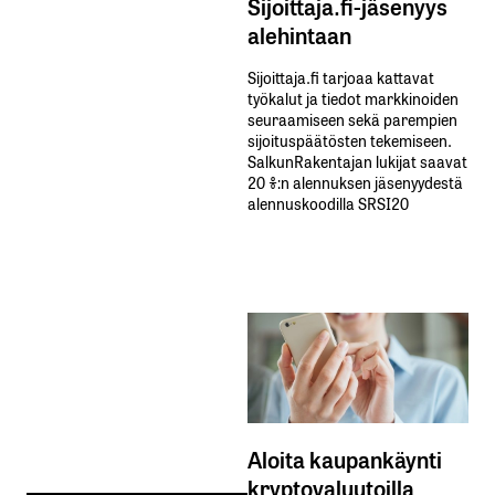
Sijoittaja.fi-jäsenyys
alehintaan
Sijoittaja.fi tarjoaa kattavat
työkalut ja tiedot markkinoiden
seuraamiseen sekä parempien
sijoituspäätösten tekemiseen.
SalkunRakentajan lukijat saavat
20 %:n alennuksen jäsenyydestä
alennuskoodilla SRSI20
Aloita kaupankäynti
kryptovaluutoilla