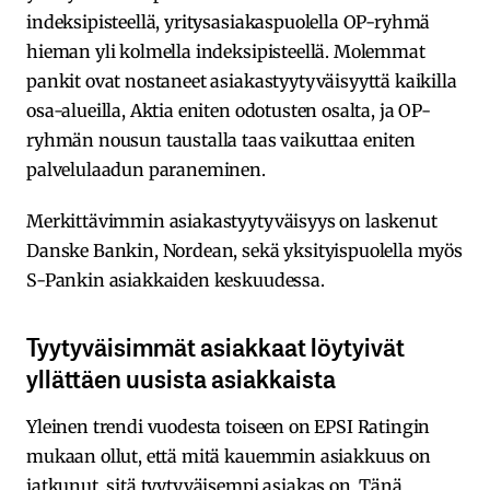
indeksipisteellä, yritysasiakaspuolella OP-ryhmä
hieman yli kolmella indeksipisteellä. Molemmat
pankit ovat nostaneet asiakastyytyväisyyttä kaikilla
osa-alueilla, Aktia eniten odotusten osalta, ja OP-
ryhmän nousun taustalla taas vaikuttaa eniten
palvelulaadun paraneminen.
Merkittävimmin asiakastyytyväisyys on laskenut
Danske Bankin, Nordean, sekä yksityispuolella myös
S-Pankin asiakkaiden keskuudessa.
Tyytyväisimmät asiakkaat löytyivät
yllättäen uusista asiakkaista
Yleinen trendi vuodesta toiseen on EPSI Ratingin
mukaan ollut, että mitä kauemmin asiakkuus on
jatkunut, sitä tyytyväisempi asiakas on. Tänä