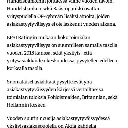
Handelsbankenin johtaessa viime vuoden tavoin.
Handelsbanken sekä Säästöpankki ovatkin
yrityspuolella OP-ryhmän lisäksi ainoita, joiden
asiakastyytyväisyys ei ole laskenut vuoden aikana.
EPSI Ratingin mukaan koko toimialan
asiakastyytyväisyys on suunnilleen samalla tasolla
vuoden 2018 kanssa, sekä yksityis- että
yritysasiakkaiden keskuudessa, pysytellen edelleen
korkealla tasolla.
Suomalaiset asiakkaat pysyttelevät yhä
asiakastyytyväisyyden kärjessä vertailtaessa
toimialan tuloksia Pohjoismaiden, Britannian, sekä
Hollannin kesken.
Vuoden suurin nousija asiakastyytyväisyydessä
yksityisasiakaspuolella on Aktia kahdella