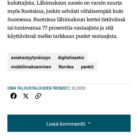
kuluttajista. Lähimaksun suosio on varsin suurta
myös Ruotsissa, joskin selvästi vähäisempää kuin
Suomessa. Ruotsissa lähimaksun kertoi tietävänsä
tai tuntevansa 77 prosenttia vastaajista ja sitä
käyttävänsä melko tarkkaan puolet vastaajista.
asiakastyytyväisyys
digitalisaatio
mobiilimaksaminen
Nordea
pankit
OMA TALOUS
TALOUDEN TRENDIT
2.10.2019
Lisää kommentti
Lisää kommentti