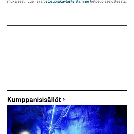
mukaisesti. Lue lisää
tietosuojakäytänteistämme
tietosuojaselosteesta.
Kumppanisisällöt